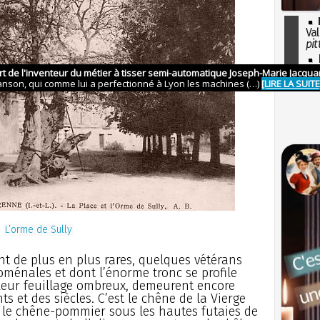
Val
pit
I
so
l'H
L’orme de Sully
nt de plus en plus rares, quelques vétérans
ménales et dont l’énorme tronc se profile
leur feuillage ombreux, demeurent encore
s et des siècles. C’est le chêne de la Vierge
 ; le chêne-pommier sous les hautes futaies de