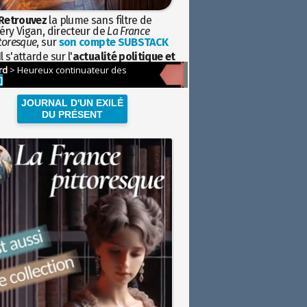
Retrouvez
la plume sans filtre de
éry Vigan, directeur de
La France
toresque
, sur
son compte SUBSTACK
l s'attarde sur l'
actualité politique et
ciétale
avec la hauteur de vue de
istoire
JOURNAL D'UN EXILÉ
DU PRÉSENT