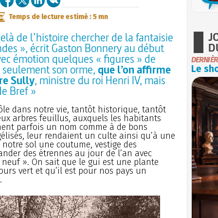
Temps de lecture estimé : 5 mn
J
à de l’histoire chercher de la fantaisie
D
ndes », écrit Gaston Bonnery au début
vec émotion quelques « figures » de
DERNIÈR
on seulement son orme,
que l’on affirme
Le sho
tre Sully
, ministre du roi Henri IV, mais
de Bref »
le dans notre vie, tantôt historique, tantôt
eux arbres feuillus, auxquels les habitants
nnent parfois un nom comme à de bons
élisés, leur rendaient un culte ainsi qu’à une
r notre sol une coutume, vestige des
ander des étrennes au jour de l’an avec
n neuf ». On sait que le gui est une plante
ours vert et qu’il est pour nos pays un
.