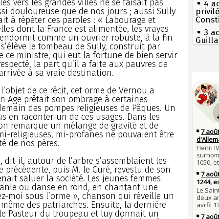
es vers les grandes villes ne se faisait pas
4 a
si douloureuse que de nos jours ; aussi Sully
privi
mait à répéter ces paroles : « Labourage et
Const
les dont la France est alimentée, les vrayes
3 a
s’endormit comme un ouvrier robuste, à la fin
Guill
s’élève le tombeau de Sully, construit par
Mus
 ce ministre, qui eut la fortune de bien servir
réouv
especté, la part qu’il a faite aux pauvres de
Séc
arrivée à sa vraie destination.
2 a
canicu
nommé
 l’objet de ce récit, cet orme de Vernou a
27 
1er 
 Age prêtait son ombrage à certaines
Ravail
poign
demain des pompes religieuses de Pâques. Un
Cléme
Pie
us en raconter un de ces usages. Dans les
mous
31 j
 on remarque un mélange de gravité et de
les m
Qui
mi-religieuses, mi-profanes ne pouvaient être
en fo
Tout
té de nos pères.
atten
30 j
Poula
dit-il, autour de l’arbre s’assemblaient les
Fran
Poula
précédente, puis M. le Curé, revestu de son
mort 
venait saluer la société. Les jeunes femmes
29 j
Lan
branle ou danse en rond, en chantant une
la pr
son é
-moi sous l’orme », chanson qui réveille un
Gaulo
28 j
même des patriarches. Ensuite, la dernière
Robes
Bie
 le Pasteur du troupeau et luy donnait un
d'espr
compl