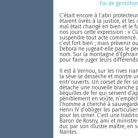
Foi de gentilho
C’était encore à l’abri protecte
étaient livrés à la justice, et le
mal était changé en bien et le f
nos jours cette expression : « Cl
suspendre tout acte commencé. 
c’est fort bien ; mais prévenir o
Debora ne jugeait-elle pas le pe
nom. Sur la montagne d’Ephraïm,
pour faire juger leurs différends
Il est à Vernou, sur les rives ri
la sève se dessèche et montre un
entr’ouverts. Un corset de fer 
détache une nouvelle branche pr
béquilles de fer qui servent d’a
péniblement en voûte, n’empêch
l’homme a cherché à sauvegarder
Henri IV d’obliger les particuli
pour les orner. C’est une traditi
Baron de Rosny, ami et ministre 
duc par son illustre maître, en s
Nantes.