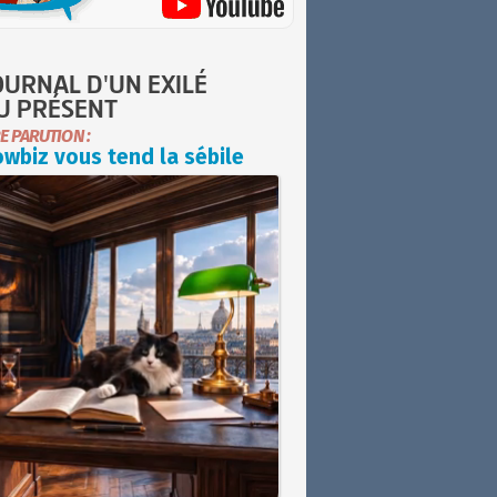
OURNAL D'UN EXILÉ
U PRÉSENT
E PARUTION :
wbiz vous tend la sébile