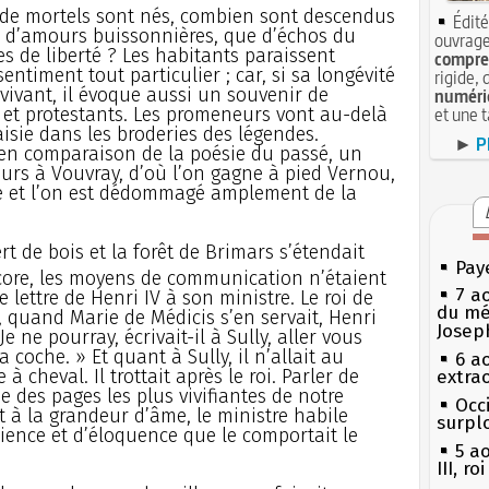
 de mortels sont nés, combien sont descendus
Édité
 d’amours buissonnières, que d’échos du
ouvrage
es de liberté ? Les habitants paraissent
compren
entiment tout particulier ; car, si sa longévité
rigide, 
vivant, il évoque aussi un souvenir de
numéri
s et protestants. Les promeneurs vont au-delà
et une 
aisie dans les broderies des légendes.
►
P
 en comparaison de la poésie du passé, un
rs à Vouvray, d’où l’on gagne à pied Vernou,
le et l’on est dédommagé amplement de la
ert de bois et la forêt de Brimars s’étendait
Pay
core, les moyens de communication n’étaient
7 a
e lettre de Henri IV à son ministre. Le roi de
du mé
, quand Marie de Médicis s’en servait, Henri
Josep
Je ne pourray, écrivait-il à Sully, aller vous
coche. » Et quant à Sully, il n’allait au
6 a
à cheval. Il trottait après le roi. Parler de
extrao
e des pages les plus vivifiantes de notre
Occi
t à la grandeur d’âme, le ministre habile
surpl
cience et d’éloquence que le comportait le
5 a
III, r