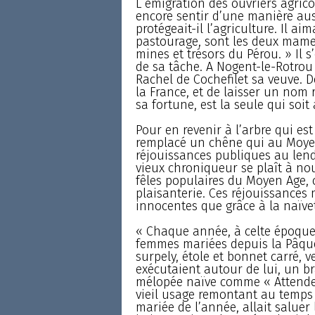
L émigration des ouvriers agricol
encore sentir d’une manière aus
protégeait-il l’agriculture. Il ai
pastourage, sont les deux mamel
mines et trésors du Pérou. » Il 
de sa tâche. A Nogent-le-Rotrou 
Rachel de Cochefilet sa veuve. De
la France, et de laisser un nom r
sa fortune, est la seule qui soit 
Pour en revenir à l’arbre qui est
remplacé un chêne qui au Moyen
réjouissances publiques au len
vieux chroniqueur se plaît à no
fêles populaires du Moyen Age,
plaisanterie. Ces réjouissances 
innocentes que grâce à la naïve
« Chaque année, à celte époque, 
femmes mariées depuis la Pâque 
surpely, étole et bonnet carré, 
exécutaient autour de lui, un 
mélopée naïve comme « Attendez
vieil usage remontant au temps 
mariée de l’année, allait saluer