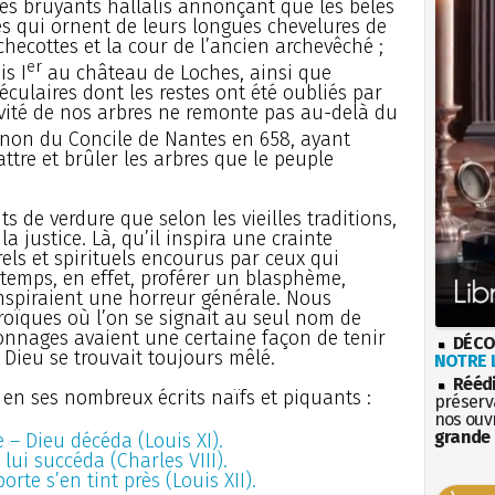
es bruyants hallalis annonçant que les bêles
es qui ornent de leurs longues chevelures de
hecottes et la cour de l’ancien archevêché ;
er
s I
au château de Loches, ainsi que
éculaires dont les restes ont été oubliés par
vité de nos arbres ne remonte pas au-delà du
anon du Concile de Nantes en 658, ayant
ttre et brûler les arbres que le peuple
 de verdure que selon les vieilles traditions,
la justice. Là, qu’il inspira une crainte
els et spirituels encourus par ceux qui
 temps, en effet, proférer un blasphème,
nspiraient une horreur générale. Nous
oïques où l’on se signait au seul nom de
sonnages avaient une certaine façon de tenir
DÉCO
 Dieu se trouvait toujours mêlé.
NOTRE L
Rééd
 en ses nombreux écrits naïfs et piquants :
préserva
nos ouv
grande 
– Dieu décéda (Louis XI).
 lui succéda (Charles VIII).
rte s’en tint près (Louis XII).