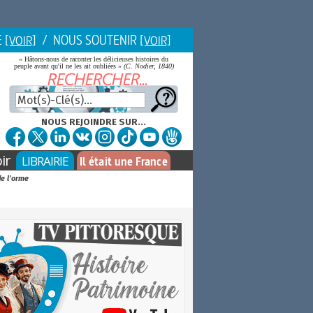
E
/ NOUS SOUTENIR
[VOIR]
[VOIR]
« Hâtons-nous de raconter les délicieuses histoires du
peuple avant qu'il ne les ait oubliées »
(C. Nodier, 1840)
NOUS REJOINDRE SUR...
ir
LIBRAIRIE
Il était une France
de l'orme