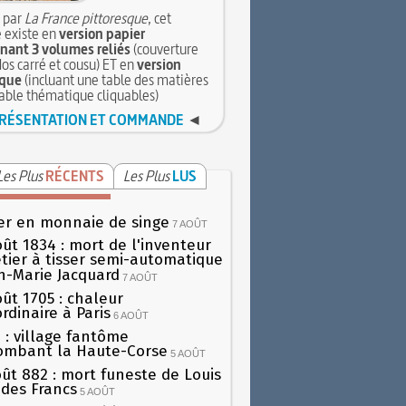
 par
La France pittoresque
, cet
 existe en
version papier
ant 3 volumes reliés
(couverture
dos carré et cousu) ET en
version
que
(incluant une table des matières
table thématique cliquables)
RÉSENTATION ET COMMANDE
◄
Les Plus
RÉCENTS
Les Plus
LUS
er en monnaie de singe
7 AOÛT
oût 1834 : mort de l'inventeur
tier à tisser semi-automatique
h-Marie Jacquard
7 AOÛT
oût 1705 : chaleur
rdinaire à Paris
6 AOÛT
 : village fantôme
ombant la Haute-Corse
5 AOÛT
oût 882 : mort funeste de Louis
oi des Francs
5 AOÛT