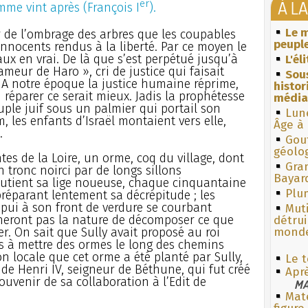
À L
er
mme vint après (François I
).
Le m
ur de l’ombrage des arbres que les coupables
peuple
s innocents rendus à la liberté. Par ce moyen le
aux en vrai. De là que s’est perpétué jusqu’à
L'él
ameur de Haro », cri de justice qui faisait
Sous
A notre époque la justice humaine réprime,
histo
u réparer ce serait mieux. Jadis la prophétesse
média
uple juif sous un palmier qui portail son
Lun
 les enfants d’Israël montaient vers elle,
Âge à 
.
Gouf
géolo
antes de la Loire, un orme, coq du village, dont
Gra
 tronc noirci par de longs sillons
Bayar
soutient sa lige noueuse, chaque cinquantaine
Plum
éparant lentement sa décrépitude ; les
ppui à son front de verdure se courbant
Muti
eront pas la nature de décomposer ce que
détrui
. On sait que Sully avait proposé au roi
monde
ers à mettre des ormes le long des chemins
on locale que cet orme a été planté par Sully,
Le t
de Henri IV, seigneur de Béthune, qui fut créé
Aprè
ouvenir de sa collaboration à l’Edit de
MA
Mate