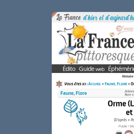
Édito
Guide
Éphéméri
web
Histoire
Vous êtes ici :
Accueil
>
Faune, Flore
> O
Faune, Flore
Arbres
flore 
Orme (L’
e
(D’après « P
Publié / Mi