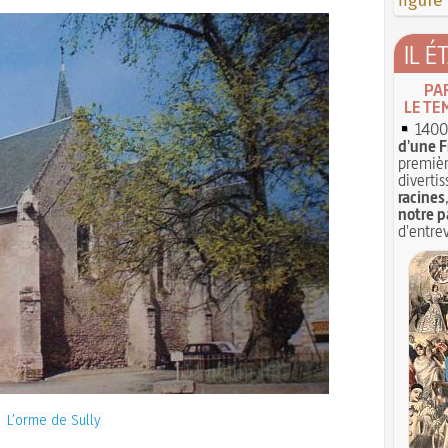
figure
IL É
PA
LE TE
1400 
d'une F
premièr
divertis
racines
notre p
d'entrev
L’orme de Sully