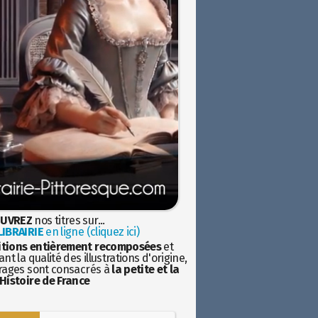
UVREZ
nos titres sur...
IBRAIRIE
en ligne (cliquez ici)
itions entièrement recomposées
et
nt la qualité des illustrations d'origine,
rages sont consacrés à
la petite et la
Histoire de France