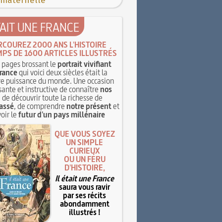
 maternelle
TAIT UNE FRANCE
RCOUREZ 2000 ANS L'HISTOIRE
MPS DE 1600 ARTICLES ILLUSTRÉS
pages brossant le
portrait vivifiant
rance
qui voici deux siècles était la
e puissance du monde. Une occasion
sante et instructive de connaître
nos
, de découvrir toute la richesse de
assé
, de comprendre
notre présent
et
oir le
futur d'un pays millénaire
QUE VOUS SOYEZ
UN SIMPLE
CURIEUX
OU UN FÉRU
D'HISTOIRE,
Il était une France
saura vous ravir
par ses récits
abondamment
illustrés !