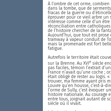
À l’ombre de cet orme, combien
dans la tombe, que de serments
fracas de la guerre ou d’étincell
éprouver pour ce vieil arbre un s
intéresse comme celle d’un être 
réconciliation entre catholique
de l’histoire chercher de la fant
Aujourd’hui, que tout est prose
tramway à vapeur conduit de Tou
mais la promenade est fort bel
fatigue.
Autrefois le territoire était couv
e
sur la Brenne. Au XVI
siècle en
pas faciles, témoin l’extrait d’un
France n’avait qu’une coche ; or
était obligé de rester au logis. « 
trouver, ma femme ayant pris ma 
Louvre qu’en housse, c’est-à-dire 
l’orme de Sully, c’est évoquer un
histoire nationale. Au courage e
entre tous, joignait autant de s
siècle où il vivait.