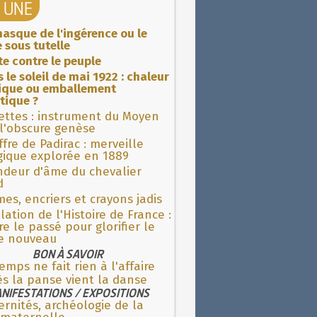
A UNE
asque de l'ingérence ou le
 sous tutelle
ite contre le peuple
 le soleil de mai 1922 : chaleur
rique ou emballement
tique ?
ettes : instrument du Moyen
l'obscure genèse
fre de Padirac : merveille
gique explorée en 1889
ndeur d'âme du chevalier
d
es, encriers et crayons jadis
lation de l'Histoire de France :
re le passé pour glorifier le
 nouveau
BON À SAVOIR
emps ne fait rien à l'affaire
s la panse vient la danse
NIFESTATIONS / EXPOSITIONS
rnités, archéologie de la