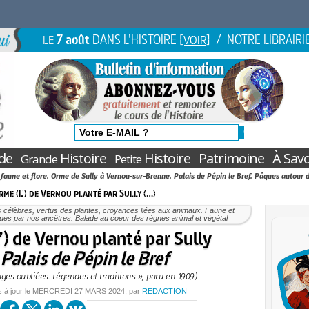
7 août
DANS L'HISTOIRE
/ NOTRE LIBRAIRI
LE
[VOIR]
de
Histoire
Histoire
Patrimoine
À Savo
Grande
Petite
 faune et flore. Orme de Sully à Vernou-sur-Brenne. Palais de Pépin le Bref. Pâques autour 
rme (L') de Vernou planté par Sully (…)
 célèbres, vertus des plantes, croyances liées aux animaux. Faune et
vues par nos ancêtres. Balade au coeur des règnes animal et végétal
) de Vernou planté par Sully
t
Palais de Pépin le Bref
ages oubliées. Légendes et traditions », paru en 1909)
s à jour le
MERCREDI
27 MARS 2024
, par
REDACTION