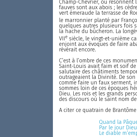
Champ-Chevrier, où résonnent l
fauves sont aux abois ; les cèdr
vert émeraude la terrasse de Roc
le marronnier planté par Françoi
quelques autres plusieurs fois s
la hache du bûcheron. La longé
e
VII
siècle, le vingt-et-unième c
enjoint aux évoques de faire aba
révérait encore.
C’est à l’ombre de ces monuments
Saint-Louis avait faim et soif de 
salutaire des châtiments tempor
outrageaient la Divinité. De son
comme faire un faux serment, i
sommes loin de ces époques hér
Dieu. Les rois et les grands per
des discours où le saint nom de
A citer ce quatrain de Brantôme
Quand la Pâque 
Par le jour Dieu
Le diable m’empo