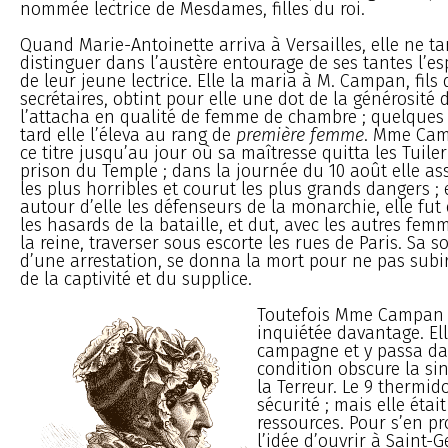
nommée lectrice de Mesdames, filles du roi.
Quand Marie-Antoinette arriva à Versailles, elle ne ta
distinguer dans l’austère entourage de ses tantes l’esp
de leur jeune lectrice. Elle la maria à M. Campan, fils
secrétaires, obtint pour elle une dot de la générosité d
l’attacha en qualité de femme de chambre ; quelques
tard elle l’éleva au rang de
première femme
. Mme Cam
ce titre jusqu’au jour où sa maîtresse quitta les Tuiler
prison du Temple ; dans la journée du 10 août elle as
les plus horribles et courut les plus grands dangers ; e
autour d’elle les défenseurs de la monarchie, elle fut
les hasards de la bataille, et dut, avec les autres fem
la reine, traverser sous escorte les rues de Paris. Sa 
d’une arrestation, se donna la mort pour ne pas subir
de la captivité et du supplice.
Toutefois Mme Campan 
inquiétée davantage. Elle
campagne et y passa d
condition obscure la sin
la Terreur. Le 9 thermido
sécurité ; mais elle étai
ressources. Pour s’en pr
l’idée d’ouvrir à Saint-