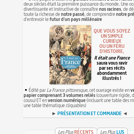
deux siècles était la première puissance du monde. Une oc
divertissante et instructive de connaître
nos racines
, de dé
toute la richesse de
notre passé
, de comprendre
notre pr
d'entrevoir le
futur d'un pays millénaire
QUE VOUS SOYEZ
UN SIMPLE
CURIEUX
OU UN FÉRU
D'HISTOIRE,
Il était une France
saura vous ravir
par ses récits
abondamment
illustrés !
Édité par
La France pittoresque
, cet ouvrage existe en
v
papier comprenant 3 volumes reliés
(couverture rigide, d
cousu) ET en
version numérique
(incluant une table des m
une table thématique cliquables)
►
PRÉSENTATION ET COMMANDE
◄
Les Plus
RÉCENTS
Les Plus
LUS