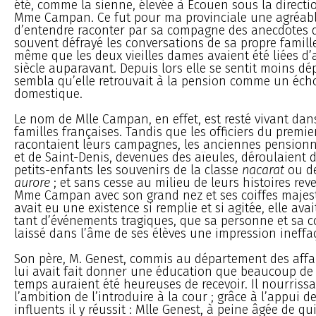
été, comme la sienne, élevée à Écouen sous la directi
Mme Campan. Ce fut pour ma provinciale une agréabl
d’entendre raconter par sa compagne des anecdotes 
souvent défrayé les conversations de sa propre famille
même que les deux vieilles dames avaient été liées d
siècle auparavant. Depuis lors elle se sentit moins dépa
sembla qu’elle retrouvait à la pension comme un éch
domestique.
Le nom de Mlle Campan, en effet, est resté vivant da
familles françaises. Tandis que les officiers du premi
racontaient leurs campagnes, les anciennes pensionn
et de Saint-Denis, devenues des aïeules, déroulaient 
petits-enfants les souvenirs de la classe
nacarat
ou de
aurore
; et sans cesse au milieu de leurs histoires rev
Mme Campan avec son grand nez et ses coiffes majest
avait eu une existence si remplie et si agitée, elle ava
tant d’événements tragiques, que sa personne et sa c
laissé dans l’âme de ses élèves une impression ineffa
Son père, M. Genest, commis au département des affai
lui avait fait donner une éducation que beaucoup de
temps auraient été heureuses de recevoir. Il nourriss
l’ambition de l’introduire à la cour ; grâce à l’appui 
influents il y réussit : Mlle Genest, à peine âgée de qu