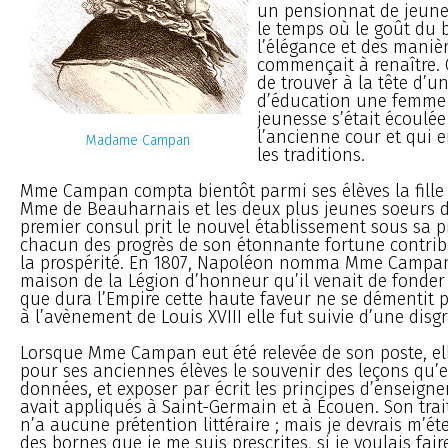
un pensionnat de jeunes f
le temps où le goût du 
l’élégance et des manièr
commençait à renaître.
de trouver à la tête d’
d’éducation une femme 
jeunesse s’était écoulée
l’ancienne cour et qui 
Madame Campan
les traditions.
Mme Campan compta bientôt parmi ses élèves la fille 
Mme de Beauharnais et les deux plus jeunes soeurs 
premier consul prit le nouvel établissement sous sa pr
chacun des progrès de son étonnante fortune contrib
la prospérité. En 1807, Napoléon nomma Mme Campan 
maison de la Légion d’honneur qu’il venait de fonder
que dura l’Empire cette haute faveur ne se démentit p
à l’avènement de Louis XVIII elle fut suivie d’une disg
Lorsque Mme Campan eut été relevée de son poste, ell
pour ses anciennes élèves le souvenir des leçons qu’el
données, et exposer par écrit les principes d’enseign
avait appliqués à Saint-Germain et à Écouen. Son tra
n’a aucune prétention littéraire ; mais je devrais m’é
des bornes que je me suis prescrites, si je voulais fair