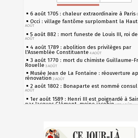
6 août 1705 : chaleur extraordinaire à Paris
Occi : village fantôme surplombant la Hau
AOÛT
5 août 882 : mort funeste de Louis III, roi d
AOÛT
4 août 1789 : abolition des privilèges par
l'Assemblée Constituante
4 AOÛT
3 août 1770 : mort du chimiste Guillaume-F
Rouelle
3 AOÛT
Musée Jean de La Fontaine : réouverture a
rénovation
2 AOÛT
2 août 1802 : Bonaparte est nommé consul 
AOÛT
1er août 1589 : Henri III est poignardé à Sa
par Jacques Clément, moine jacobin
1ER AOÛT
31 juillet 1899 : décret instaurant les moug
boîtes aux lettres en fonte de Léon Mougeot
Sécheresses (Grandes), étés caniculaires à 
30 juillet 1918 : mort d'Auguste Poulain, fo
les siècles
Chocolat Poulain
30 JUILLET
27 mai 1610 : supplice de François Ravaillac
29 juillet 1881 : loi sur la liberté de la pres