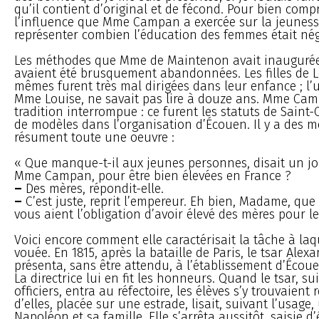
qu’il contient d’original et de fécond. Pour bien comp
l’influence que Mme Campan a exercée sur la jeunesse,
représenter combien l’éducation des femmes était négl
Les méthodes que Mme de Maintenon avait inaugurée
avaient été brusquement abandonnées. Les filles de L
mêmes furent très mal dirigées dans leur enfance ; l’u
Mme Louise, ne savait pas lire à douze ans. Mme Ca
tradition interrompue : ce furent les statuts de Saint-C
de modèles dans l’organisation d’Écouen. Il y a des m
résument toute une oeuvre :
« Que manque-t-il aux jeunes personnes, disait un j
Mme Campan, pour être bien élevées en France ?
–
Des mères, répondit-elle.
–
C’est juste, reprit l’empereur. Eh bien, Madame, que 
vous aient l’obligation d’avoir élevé des mères pour l
Voici encore comment elle caractérisait la tâche à laque
vouée. En 1815, après la bataille de Paris, le tsar Alex
présenta, sans être attendu, à l’établissement d’Écouen
La directrice lui en fit les honneurs. Quand le tsar, su
officiers, entra au réfectoire, les élèves s’y trouvaient 
d’elles, placée sur une estrade, lisait, suivant l’usage
Napoléon et sa famille. Elle s’arrêta aussitôt, saisie 