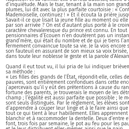
d’inquiétude. Mais le tsar, tenant à la main son gra
plumes, lui dit avec la plus parfaite courtoisie : « Con
Mademoiselle, continuez ! » Et il écouta la prière jus
Savait-il ce que lisait la jeune fille au moment où ell
par son arrivée ? On est d’autant plus porté à le croir
caractère chevaleresque du prince est connu. En tout 
pensionnaires d’Ecouen n’en doutèrent pas un instan
grand’mère, qui était du nombre et de qui je tiens l’a
fermement convaincue toute sa vie. Je la vois encore 
son fauteuil en assurant de son mieux sa voix brisée,
dans toute leur noblesse le geste et la parole d’Alexan
Quand il eut tout vu, il lui pria de lui indiquer briève
sa méthode :
« Les filles des grands de l’État, répondit-elle, celles 
pauvres, sont entièrement confondues dans cette ence
j’apercevais qu’il y eût des prétentions à cause du ra
fortune des parents, je trouverais le moyen de les détr
champ ; l’égalité est aussi parfaite que possible ; le mé
sont seuls distingués. Par le règlement, les élèves son
d’apprendre à couper leur linge et à le faire ainsi que
tout ce qui tient à leur habillement. Elles apprennen
blanchir et à raccommoder la dentelle. Deux d’entre el
font, trois fois par semaine, le pot au feu pour les pa
et le leur distribuent elles-mêmes ainsi que le pain.