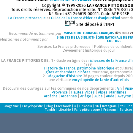
Copyright © 1999-2026
LA FRANCE PITTORESQ
Tous droits réservés. Reproduction interdite. N° ISSN 1768-327
N° Siret 481 246619 00011. Code APE 913E
La France pittoresque
et
Guide de la France d'hier et d'aujourd'hui
sont d
Site déposé à l'INPI
Recommandé notamment par
MAISON DU TOURISME FRANÇAIS
dès 2003 e
SIGNETS DE LA BIBLIOTHÈQUE NATIONALE DE FR
Mentionné notamment par
CULTURE
Services La France pittoresque
|
Politique de confidenti
L'événement historique du jour
LA FRANCE PITTORESQUE :
1 - Guide en ligne des
richesses de la France d'h
1999 :
Histoire de France, patrimoine historique
et culturel
gîtes et chambres d'hôtes
, tourisme, gastronomie
2 -
Magazine d'histoire
36 pages couleur depuis 200
une véritable
encyclopédie de la vie d'autrefois
Découvrir des ouvrages sur les communes de nos départements :
Ain
|
Aisn
Provence
|
Hautes-Alpes
|
Alpes-Maritimes
Ardèche
|
Ardennes
|
Ariège
|
Aube
|
Aude
|
Aveyron
Magazine
|
Encyclopédie
|
Blog
|
Facebook
|
X
|
LinkedIn
|
VK
|
Instagram
|
YouTube
Tumblr
|
Librairie
|
Paris pittoresque
|
Prénoms
|
Services