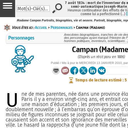
7 août 1834 : mort de l'inventeur du 
semi-automatique Joseph-Marie
Heureux continuateur des efforts de V
comme lui a perfectionné (…)
Madame Campan Portraits, biographies, vie et oeuvre. Portrait, biographie, re
Vous êtes ici :
Accueil
>
Personnages
> Campan (Madame)
Anecdotes biographiques, tranches de vie des
Personnages
des personnages ayant marqué l’Histoire de F
hommes politiques, inventeurs, scientifiques...
Campan (Madame
(D’après un récit paru en 1886)
Publié / Mis à jour le
MERCREDI
13 JANVIER 2010
, pa
Temps de lecture estimé : 5
U
ne de mes parentes, née dans une province éloi
Paris il y a environ vingt-cinq ans, et entrait
une maison d’éducation ; les premiers jours, el
doublement
nouvelle
; à l’embarras qu’on éprouve d’o
milieu de figures inconnues se joignait pour elle celui
causaient son accent et son ignorance des merveilles
ville. Le hasard la rapprocha d’une jeune fille dont la