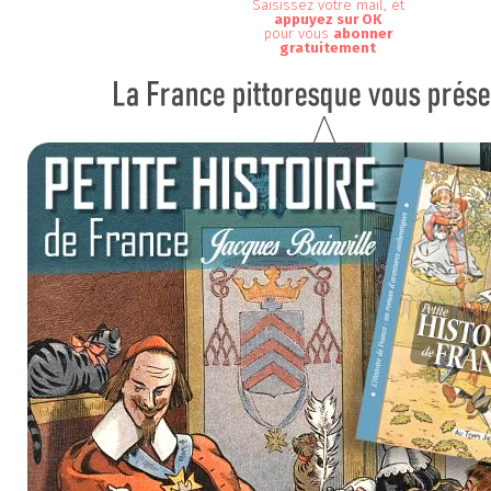
Saisissez votre mail, et
appuyez sur OK
pour vous
abonner
gratuitement