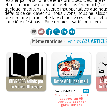
résister par la solidité de leurs principes. C’est une r
et très judicieuse du moraliste Nicolas Chamfort (1740
quelque importuns, quelque insupportables que nous
défauts de ceux avec qui nous vivons, nous ne laisso
prendre une partie ; être la victime de ces défauts étr
caractère n’est pas même un préservatif contre eux.
Même rubrique >
voir les
621 ARTICL
Saisissez votre mail, et
appuyez sur OK
pour vous
abonner
gratuitement