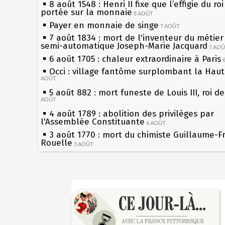
8 août 1548 : Henri II fixe que l’effigie du ro
portée sur la monnaie
8 AOÛT
Payer en monnaie de singe
7 AOÛT
7 août 1834 : mort de l'inventeur du métier 
semi-automatique Joseph-Marie Jacquard
7 AO
6 août 1705 : chaleur extraordinaire à Paris
Occi : village fantôme surplombant la Hau
AOÛT
5 août 882 : mort funeste de Louis III, roi d
AOÛT
4 août 1789 : abolition des privilèges par
l'Assemblée Constituante
4 AOÛT
3 août 1770 : mort du chimiste Guillaume-F
Rouelle
3 AOÛT
Musée Jean de La Fontaine : réouverture a
rénovation
2 AOÛT
2 août 1802 : Bonaparte est nommé consul 
Sécheresses (Grandes), étés caniculaires à 
AOÛT
les siècles
1er août 1589 : Henri III est poignardé à Sa
27 mai 1610 : supplice de François Ravaillac
par Jacques Clément, moine jacobin
du roi Henri IV
1ER AOÛT
31 juillet 1899 : décret instaurant les moug
Pierre qui roule n'amasse pas mousse