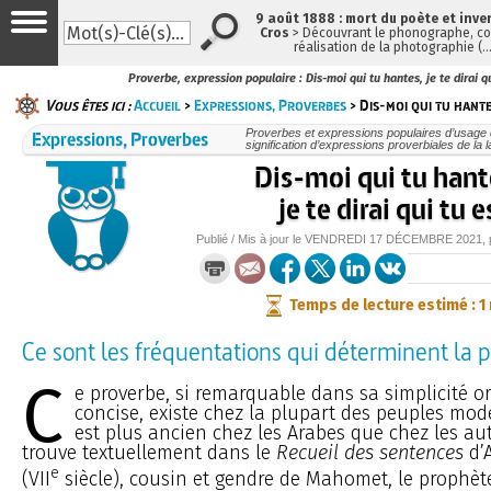
9 août 1888 : mort du poète et inve
Cros
> Découvrant le phonographe, con
réalisation de la photographie (
Proverbe, expression populaire : Dis-moi qui tu hantes, je te dirai q
Vous êtes ici :
Accueil
>
Expressions, Proverbes
> Dis-moi qui tu hantes
Expressions, Proverbes
Proverbes et expressions populaires d’usage c
signification d’expressions proverbiales de la 
Dis-moi qui tu hant
je te dirai qui tu e
Publié / Mis à jour le
VENDREDI
17 DÉCEMBRE 2021
,
Temps de lecture estimé : 1
Ce sont les fréquentations qui déterminent la 
C
e proverbe, si remarquable dans sa simplicité or
concise, existe chez la plupart des peuples mode
est plus ancien chez les Arabes que chez les autr
trouve textuellement dans le
Recueil des sentences
d’A
e
(VII
siècle), cousin et gendre de Mahomet, le prophèt