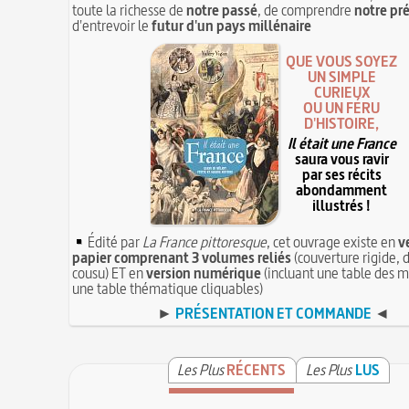
toute la richesse de
notre passé
, de comprendre
notre pr
d'entrevoir le
futur d'un pays millénaire
QUE VOUS SOYEZ
UN SIMPLE
CURIEUX
OU UN FÉRU
D'HISTOIRE,
Il était une France
saura vous ravir
par ses récits
abondamment
illustrés !
Édité par
La France pittoresque
, cet ouvrage existe en
v
papier comprenant 3 volumes reliés
(couverture rigide, d
cousu) ET en
version numérique
(incluant une table des m
une table thématique cliquables)
►
PRÉSENTATION ET COMMANDE
◄
Les Plus
RÉCENTS
Les Plus
LUS