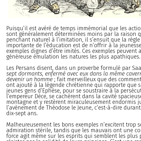
Puisqu’il est avéré de temps immémorial que les act
sont généralement déterminées moins par la raison 
penchant naturel à l’imitation, il s’ensuit que la règle
importante de l’éducation est de n’offrir à la jeuness
exemples dignes d’être imités. Ces exemples peuvent
généreuse émulation les natures les plus apathiques.
Les Persans disent, dans un proverbe formulé par Sa
sept dormants, enfermé avec eux dans la même caverne
devenir un homme
; fait merveilleux que des commen
ont ajouté à la légende chrétienne qui rapporte que 
jeunes gens d’Ephèse, pour se soustraire à la persécu
l’empereur Dèce, se cachèrent dans la cavité spacieus
montagne et y restèrent miraculeusement endormis j
l’avènement de Théodose le Jeune, c’est-à-dire durant
dix-sept ans.
Malheureusement les bons exemples n’excitent trop 
admiration stérile, tandis que les mauvais ont une c
force agit même sur les esprits qui semblent les plus 