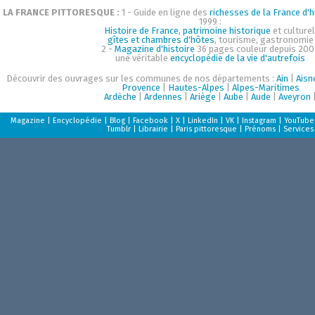
LA FRANCE PITTORESQUE :
1 - Guide en ligne des
richesses de la France d'h
1999 :
Histoire de France, patrimoine historique
et culturel
gîtes et chambres d'hôtes
, tourisme, gastronomie
2 -
Magazine d'histoire
36 pages couleur depuis 200
une véritable
encyclopédie de la vie d'autrefois
Découvrir des ouvrages sur les communes de nos départements :
Ain
|
Aisn
Provence
|
Hautes-Alpes
|
Alpes-Maritimes
Ardèche
|
Ardennes
|
Ariège
|
Aube
|
Aude
|
Aveyron
Magazine
|
Encyclopédie
|
Blog
|
Facebook
|
X
|
LinkedIn
|
VK
|
Instagram
|
YouTube
Tumblr
|
Librairie
|
Paris pittoresque
|
Prénoms
|
Services