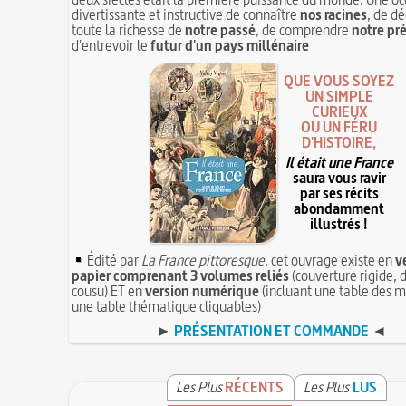
divertissante et instructive de connaître
nos racines
, de dé
toute la richesse de
notre passé
, de comprendre
notre pr
d'entrevoir le
futur d'un pays millénaire
QUE VOUS SOYEZ
UN SIMPLE
CURIEUX
OU UN FÉRU
D'HISTOIRE,
Il était une France
saura vous ravir
par ses récits
abondamment
illustrés !
Édité par
La France pittoresque
, cet ouvrage existe en
v
papier comprenant 3 volumes reliés
(couverture rigide, d
cousu) ET en
version numérique
(incluant une table des m
une table thématique cliquables)
►
PRÉSENTATION ET COMMANDE
◄
Les Plus
RÉCENTS
Les Plus
LUS