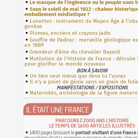
Le masque de l'ingérence ou le peuple sous t
Sous le soleil de mai 1922 : chaleur historiqu
emballement médiatique ?
Lunettes : instrument du Moyen Âge à l'ob
genèse
Plumes, encriers et crayons jadis
Gouffre de Padirac : merveille géologique e
en 1889
Grandeur d'âme du chevalier Bayard
Mutilation de l'Histoire de France : détruire
pour glorifier le monde nouveau
BON À SAVOIR
Un tien vaut mieux que deux tu l'auras
Il n'y a point de génie sans un grain de foli
MANIFESTATIONS / EXPOSITIONS
Maternités, archéologie de la figure matern
IL ÉTAIT UNE FRANCE
PARCOUREZ 2000 ANS L'HISTOIRE
LE TEMPS DE 1600 ARTICLES ILLUSTRÉS
1400 pages brossant le
portrait vivifiant d'une France
deux siècles était la première puissance du monde. Une oc