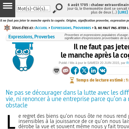
6 août 1705 : chaleur extraordinair
jour-là, le thermomètre dont se servait
plus de deux (…)
[LIRE]
Il ne faut pas jeter le manche après la cognée. Origine, signification proverbe, expression p
Vous êtes ici :
Accueil
>
Expressions, Proverbes
> Il ne faut pas jeter 
Expressions, Proverbes
Proverbes et expressions populaires d’usage c
signification d’expressions proverbiales de la 
Il ne faut pas jete
le manche après la c
Publié / Mis à jour le
SAMEDI
20 JUIN 2015
, par
R
Temps de lecture estimé : 1
Ne pas se décourager dans la lutte avec les diff
vie, ni renoncer à une entreprise parce qu’on a
obstacle
L
e regret des biens qu’on nous ôte ne nous rend
insensibles à la jouissance de ce qu’on nous lai
dérobe la vue et souvent même nous y fait trou