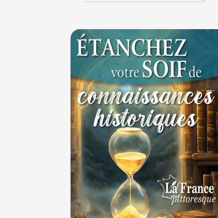
cycliste
1ER JUILLET
30 juin 1559 : Henri II est mortellement ble
coup de lance lors d’un tournoi
30 JUIN
Thérapeutique alcoolique au Moyen Âge
29 J