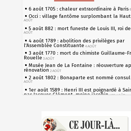
6 août 1705 : chaleur extraordinaire à Paris
Occi : village fantôme surplombant la Hau
AOÛT
5 août 882 : mort funeste de Louis III, roi d
AOÛT
4 août 1789 : abolition des privilèges par
l'Assemblée Constituante
4 AOÛT
3 août 1770 : mort du chimiste Guillaume-F
Rouelle
3 AOÛT
Musée Jean de La Fontaine : réouverture a
rénovation
2 AOÛT
2 août 1802 : Bonaparte est nommé consul 
AOÛT
1er août 1589 : Henri III est poignardé à Sa
par Jacques Clément, moine jacobin
1ER AOÛT
31 juillet 1899 : décret instaurant les moug
boîtes aux lettres en fonte de Léon Mougeot
Sécheresses (Grandes), étés caniculaires à 
30 juillet 1918 : mort d'Auguste Poulain, fo
les siècles
Chocolat Poulain
30 JUILLET
27 mai 1610 : supplice de François Ravaillac
29 juillet 1881 : loi sur la liberté de la pres
du roi Henri IV