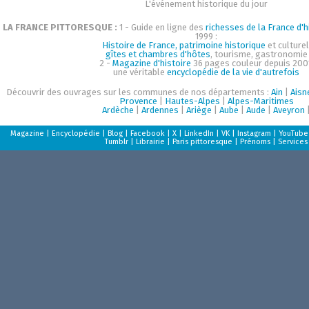
L'événement historique du jour
LA FRANCE PITTORESQUE :
1 - Guide en ligne des
richesses de la France d'h
1999 :
Histoire de France, patrimoine historique
et culturel
gîtes et chambres d'hôtes
, tourisme, gastronomie
2 -
Magazine d'histoire
36 pages couleur depuis 200
une véritable
encyclopédie de la vie d'autrefois
Découvrir des ouvrages sur les communes de nos départements :
Ain
|
Aisn
Provence
|
Hautes-Alpes
|
Alpes-Maritimes
Ardèche
|
Ardennes
|
Ariège
|
Aube
|
Aude
|
Aveyron
Magazine
|
Encyclopédie
|
Blog
|
Facebook
|
X
|
LinkedIn
|
VK
|
Instagram
|
YouTube
Tumblr
|
Librairie
|
Paris pittoresque
|
Prénoms
|
Services