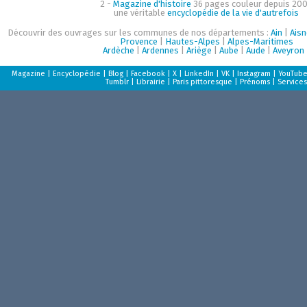
2 -
Magazine d'histoire
36 pages couleur depuis 200
une véritable
encyclopédie de la vie d'autrefois
Découvrir des ouvrages sur les communes de nos départements :
Ain
|
Aisn
Provence
|
Hautes-Alpes
|
Alpes-Maritimes
Ardèche
|
Ardennes
|
Ariège
|
Aube
|
Aude
|
Aveyron
Magazine
|
Encyclopédie
|
Blog
|
Facebook
|
X
|
LinkedIn
|
VK
|
Instagram
|
YouTub
Tumblr
|
Librairie
|
Paris pittoresque
|
Prénoms
|
Services