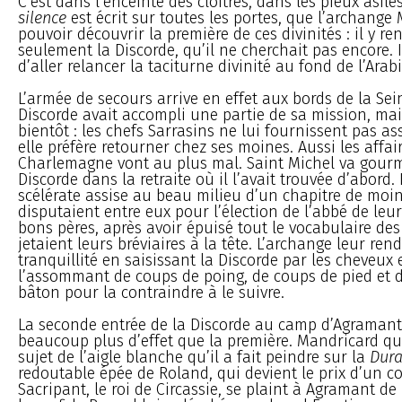
C’est dans l’enceinte des cloîtres, dans les pieux asile
silence
est écrit sur toutes les portes, que l’archange 
pouvoir découvrir la première de ces divinités : il y re
seulement la Discorde, qu’il ne cherchait pas encore. I
d’aller relancer la taciturne divinité au fond de l’Arabi
L’armée de secours arrive en effet aux bords de la Sei
Discorde avait accompli une partie de sa mission, mais
bientôt : les chefs Sarrasins ne lui fournissent pas as
elle préfère retourner chez ses moines. Aussi les affai
Charlemagne vont au plus mal. Saint Michel va gour
Discorde dans la retraite où il l’avait trouvée d’abord. I
scélérate assise au beau milieu d’un chapitre de moin
disputaient entre eux pour l’élection de l’abbé de leu
bons pères, après avoir épuisé tout le vocabulaire des 
jetaient leurs bréviaires à la tête. L’archange leur rend
tranquillité en saisissant la Discorde par les cheveux 
l’assommant de coups de poing, de coups de pied et 
bâton pour la contraindre à le suivre.
La seconde entrée de la Discorde au camp d’Agramant
beaucoup plus d’effet que la première. Mandricard qu
sujet de l’aigle blanche qu’il a fait peindre sur la
Dura
redoutable épée de Roland, qui devient le prix d’un co
Sacripant, le roi de Circassie, se plaint à Agramant d