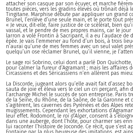
attacher son casque par son écuyer, et marche fièrem
toutes pièces, vers les gradins élevés où trônait déjà 
Tingitane. Marphise débute par appliquer un grand c
Brunel, l’enlève d’une seule main, et le porte tout pr
« Je veux, dit-elle, faire justice de ce scélérat, bien qu’i
vassal, et le pendre de mes propres mains, car le jou
larron a volé Frontin à Sacripant, il a eu l’audace de
épée. Je vais l’emmener au fond d’un bois, à trois lieues
n’aurai qu’une de mes femmes avec un seul valet près
quelqu’un ose réclamer Brunel, qu’il vienne, je l’atten
Le sage roi Sobrino, celui dont a parlé Don Quichotte,
pour calmer la fureur d’Agramant ; mais les affaires d
Circassiens et des Séricassiens n’en allèrent pas mieu
La Discorde, jugeant alors qu’elle avait fait d’assez 
sauta de joie et éleva vers le ciel un cri perçant, afin
l’archange Michel le succès de son entreprise. Paris t
de la Seine, du Rhône, de la Saône, de la Garonne et 
s’agitèrent, les cavernes des Pyrénées et des Alpes ret
mugissements. Cependant les exhortations d’Agraman
leur effet. Rodomont, le
roi d’Alger
, consent à s’éloign
dans une auberge, dont l’hôte, pour charmer ses enn
lui raconter l’histoire de Joconde. Ce récit, que s’est 
Fontaine par la plus heureuse des imitations, est ain