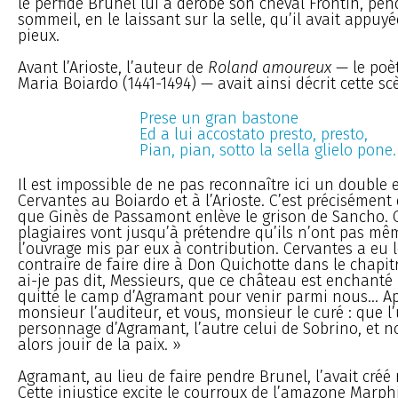
le perfide Brunel lui a dérobé son cheval Frontin, pe
sommeil, en le laissant sur la selle, qu’il avait appuy
pieux.
Avant l’Arioste, l’auteur de
Roland amoureux
— le poèt
Maria Boiardo (1441-1494) — avait ainsi décrit cette sc
Prese un gran bastone
Ed a lui accostato presto, presto,
Pian, pian, sotto la sella glielo pone.
Il est impossible de ne pas reconnaître ici un double 
Cervantes au Boiardo et à l’Arioste. C’est précisément
que Ginès de Passamont enlève le grison de Sancho. 
plagiaires vont jusqu’à prétendre qu’ils n’ont pas m
l’ouvrage mis par eux à contribution. Cervantes a eu 
contraire de faire dire à Don Quichotte dans le chapitr
ai-je pas dit, Messieurs, que ce château est enchanté 
quitté le camp d’Agramant pour venir parmi nous... A
monsieur l’auditeur, et vous, monsieur le curé : que l
personnage d’Agramant, l’autre celui de Sobrino, et 
alors jouir de la paix. »
Agramant, au lieu de faire pendre Brunel, l’avait créé 
Cette injustice excite le courroux de l’amazone Marphis