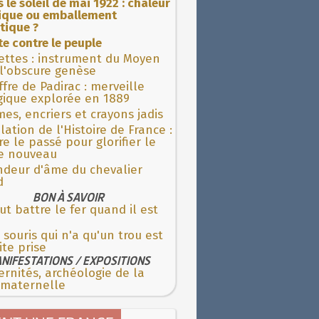
 le soleil de mai 1922 : chaleur
rique ou emballement
tique ?
ite contre le peuple
ettes : instrument du Moyen
l'obscure genèse
fre de Padirac : merveille
gique explorée en 1889
es, encriers et crayons jadis
lation de l'Histoire de France :
re le passé pour glorifier le
 nouveau
ndeur d'âme du chevalier
d
BON À SAVOIR
aut battre le fer quand il est
souris qui n'a qu'un trou est
ite prise
NIFESTATIONS / EXPOSITIONS
rnités, archéologie de la
 maternelle