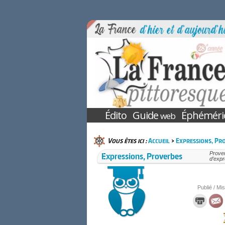
Édito
Guide
Éphéméri
web
Vous êtes ici :
Accueil
>
Expressions, Pr
Expressions, Proverbes
Prover
d’expr
Publié / Mis