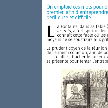
On emploie ces mots pour dés
premier, afin d’entreprendr
périlleuse et difficile
L
a Fontaine, dans sa fable (Li
les rats
, a fort spirituell
connaît cette fable où les 
moyens de se soustraire aux grif
Le prudent doyen de la réunion e
de l’ennemi commun, afin de pou
c’est d’aller attacher le fameux 
se présente pour tenter l’entrepr