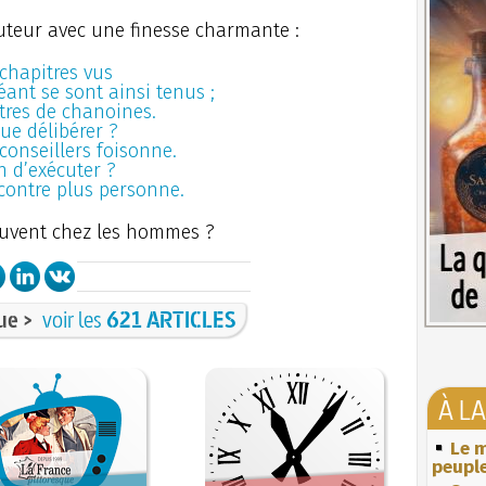
auteur avec une finesse charmante :
 chapitres vus
ant se sont ainsi tenus ;
tres de chanoines.
que délibérer ?
conseillers foisonne.
in d’exécuter ?
contre plus personne.
ouvent chez les hommes ?
ue >
voir les
621 ARTICLES
À L
Le m
peuple