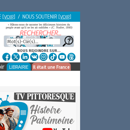
E
/ NOUS SOUTENIR
[VOIR]
[VOIR]
« Hâtons-nous de raconter les délicieuses histoires du
peuple avant qu'il ne les ait oubliées »
(C. Nodier, 1840)
NOUS REJOINDRE SUR...
ir
LIBRAIRIE
Il était une France