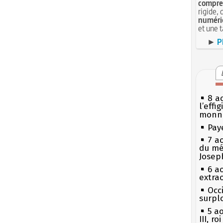
compren
rigide, 
numéri
et une 
►
P
8 ao
l’effi
monn
Pay
7 a
du mé
Josep
6 a
extrao
Occi
surpl
5 a
III, r