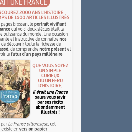
TAIT UNE FRANCE
RCOUREZ 2000 ANS L'HISTOIRE
MPS DE 1600 ARTICLES ILLUSTRÉS
pages brossant le
portrait vivifiant
rance
qui voici deux siècles était la
e puissance du monde. Une occasion
sante et instructive de connaître
nos
, de découvrir toute la richesse de
assé
, de comprendre
notre présent
et
oir le
futur d'un pays millénaire
QUE VOUS SOYEZ
UN SIMPLE
CURIEUX
OU UN FÉRU
D'HISTOIRE,
Il était une France
saura vous ravir
par ses récits
abondamment
illustrés !
 par
La France pittoresque
, cet
 existe en
version papier