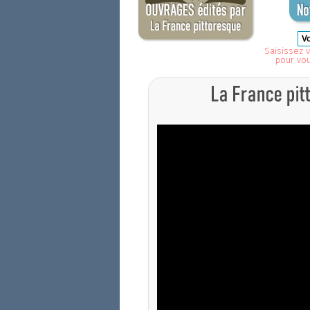
Saisissez v
pour vo