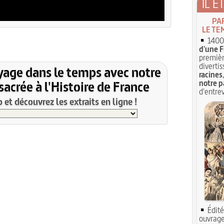
IL É
PA
LE TE
1400 
d'une F
premièr
divertis
yage dans le temps avec notre
racines
acrée à l'Histoire de France
notre p
d'entrev
et découvrez les extraits en ligne !
Édité
ouvrage