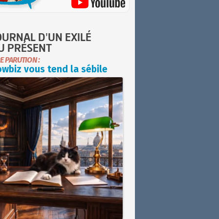
OURNAL D'UN EXILÉ
U PRÉSENT
E PARUTION :
wbiz vous tend la sébile