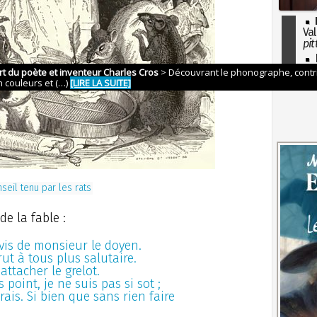
Val
pit
I
so
l'H
seil tenu par les rats
de la fable :
vis de monsieur le doyen.
ut à tous plus salutaire.
’attacher le grelot.
as point, je ne suis pas si sot ;
urais. Si bien que sans rien faire