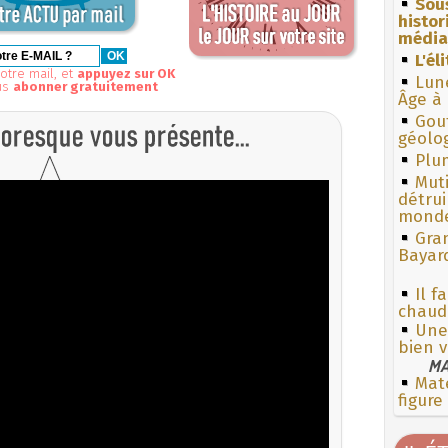
Sous
histo
média
L'él
otre mail, et
appuyez sur OK
Lun
us
abonner gratuitement
Âge à 
Gouf
géolo
Plum
Muti
détrui
monde
Gra
Bayar
Il f
chaud
Une 
bien v
MA
Mate
figure