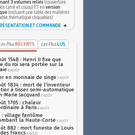
ant 3 volumes reliés
(couverture
dos carré et cousu) ET en
version
que
(incluant une table des matières
table thématique cliquables)
RÉSENTATION ET COMMANDE
◄
Les Plus
RÉCENTS
Les Plus
LUS
ût 1548 : Henri II fixe que
gie du roi sera portée sur la
aie
8 AOÛT
er en monnaie de singe
7 AOÛT
oût 1834 : mort de l'inventeur
tier à tisser semi-automatique
h-Marie Jacquard
7 AOÛT
oût 1705 : chaleur
rdinaire à Paris
6 AOÛT
 : village fantôme
ombant la Haute-Corse
5 AOÛT
oût 882 : mort funeste de Louis
oi des Francs
5 AOÛT