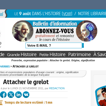
9 août
DANS L'HISTOIRE
/ NOTRE LIBRAIRI
LE
[VOIR]
de
Histoire
Histoire
Patrimoine
À Savo
Grande
Petite
Proverbe, expression populaire : Attacher le grelot. Origine, signification
overbes
> Attacher le grelot
bes et expressions populaires d’usage courant : origine, signification
essions proverbiales de la langue française
Attacher le grelot
 à jour le
LUNDI
21 NOVEMBRE 2011
, par
REDACTION
Temps de lecture estimé : 1 mn