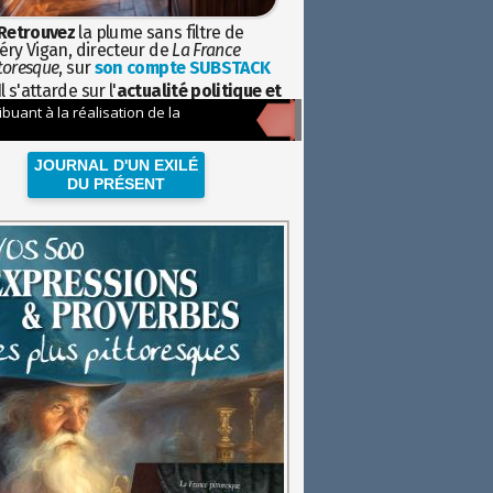
Retrouvez
la plume sans filtre de
éry Vigan, directeur de
La France
toresque
, sur
son compte SUBSTACK
l s'attarde sur l'
actualité politique et
ciétale
avec la hauteur de vue de
istoire
JOURNAL D'UN EXILÉ
DU PRÉSENT