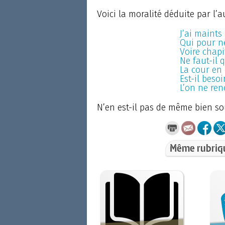
Voici la moralité déduite par l’
J’ai maints
Qui pour né
Voire chapi
Ne faut-il 
La cour en 
Est-il beso
L’on ne ren
N’en est-il pas de même bien s
Même rubriq