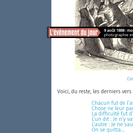
Con
Voici, du reste, les derniers vers 
Chacun fut de l’a
Chose ne leur par
La difficulté fut d
L’un dit : Je n’y v
L’autre : Je ne sa
On se quitta...