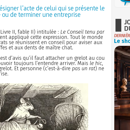
igner l’acte de celui qui se présente le
e ou de terminer une entreprise
J
D
vre II, fable II) intitulée :
Le Conseil tenu par
DERNIÈR
ement appliqué cette expression. Tout le monde
Le sho
rats se réunissent en conseil pour aviser aux
fes et aux dents de maître chat.
st d’avis qu’il faut attacher un grelot au cou
voir toujours l’entendre arriver. Mais
le hic
,
grelot. Et personne (c’est-à-dire
pas un rat
) ne
ise.