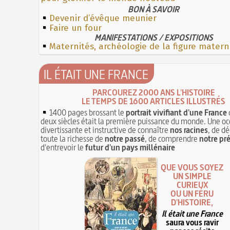
BON À SAVOIR
Devenir d’évêque meunier
Faire un four
MANIFESTATIONS / EXPOSITIONS
Maternités, archéologie de la figure matern
IL ÉTAIT UNE FRANCE
PARCOUREZ 2000 ANS L'HISTOIRE
LE TEMPS DE 1600 ARTICLES ILLUSTRÉS
1400 pages brossant le
portrait vivifiant d'une France
deux siècles était la première puissance du monde. Une oc
divertissante et instructive de connaître
nos racines
, de dé
toute la richesse de
notre passé
, de comprendre
notre pr
d'entrevoir le
futur d'un pays millénaire
QUE VOUS SOYEZ
UN SIMPLE
CURIEUX
OU UN FÉRU
D'HISTOIRE,
Il était une France
saura vous ravir