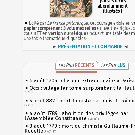
par ses récits
abondamment
illustrés !
Édité par
La France pittoresque
, cet ouvrage existe en
v
papier comprenant 3 volumes reliés
(couverture rigide, d
cousu) ET en
version numérique
(incluant une table des m
une table thématique cliquables)
►
PRÉSENTATION ET COMMANDE
◄
Les Plus
RÉCENTS
Les Plus
LUS
6 août 1705 : chaleur extraordinaire à Paris
Occi : village fantôme surplombant la Hau
AOÛT
5 août 882 : mort funeste de Louis III, roi d
AOÛT
4 août 1789 : abolition des privilèges par
l'Assemblée Constituante
4 AOÛT
3 août 1770 : mort du chimiste Guillaume-F
Rouelle
3 AOÛT