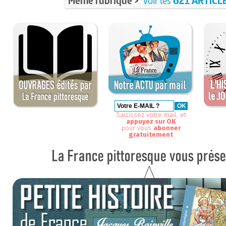
Même rubrique >
voir les
621 ARTICL
Saisissez votre mail, et
appuyez sur OK
pour vous
abonner
gratuitement