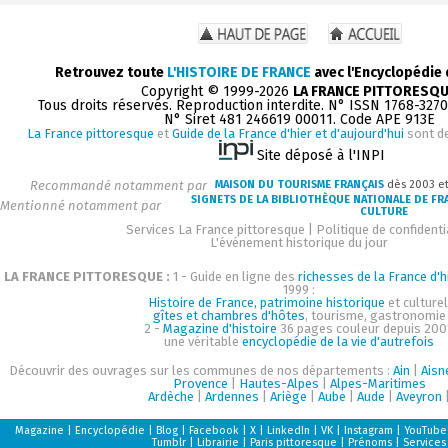
Retrouvez toute
L'HISTOIRE DE FRANCE
avec l'Encyclopédie
Copyright © 1999-2026
LA FRANCE PITTORESQ
Tous droits réservés. Reproduction interdite. N° ISSN 1768-327
N° Siret 481 246619 00011. Code APE 913E
La France pittoresque
et
Guide de la France d'hier et d'aujourd'hui
sont d
Site déposé à l'INPI
Recommandé notamment par
MAISON DU TOURISME FRANÇAIS
dès 2003 e
SIGNETS DE LA BIBLIOTHÈQUE NATIONALE DE FR
Mentionné notamment par
CULTURE
Services La France pittoresque
|
Politique de confidenti
L'événement historique du jour
LA FRANCE PITTORESQUE :
1 - Guide en ligne des
richesses de la France d'h
1999 :
Histoire de France, patrimoine historique
et culturel
gîtes et chambres d'hôtes
, tourisme, gastronomie
2 -
Magazine d'histoire
36 pages couleur depuis 200
une véritable
encyclopédie de la vie d'autrefois
Découvrir des ouvrages sur les communes de nos départements :
Ain
|
Aisn
Provence
|
Hautes-Alpes
|
Alpes-Maritimes
Ardèche
|
Ardennes
|
Ariège
|
Aube
|
Aude
|
Aveyron
Magazine
|
Encyclopédie
|
Blog
|
Facebook
|
X
|
LinkedIn
|
VK
|
Instagram
|
YouTube
Tumblr
|
Librairie
|
Paris pittoresque
|
Prénoms
|
Services