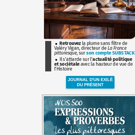
Retrouvez
la plume sans filtre de
Valéry Vigan, directeur de
La France
pittoresque
, sur
son compte SUBSTACK
Il s'attarde sur l'
actualité politique
et sociétale
avec la hauteur de vue de
l'Histoire
JOURNAL D'UN EXILÉ
DU PRÉSENT