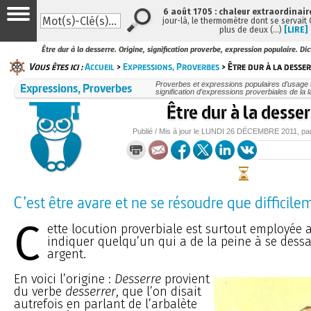
6 août 1705 : chaleur extraordinair
jour-là, le thermomètre dont se servait
plus de deux (…)
[LIRE]
Être dur à la desserre. Origine, signification proverbe, expression populaire. Di
Vous êtes ici :
Accueil
>
Expressions, Proverbes
> Être dur à la desse
Expressions, Proverbes
Proverbes et expressions populaires d’usage c
signification d’expressions proverbiales de la 
Être dur à la desser
Publié / Mis à jour le
LUNDI
26 DÉCEMBRE 2011
, pa
C’est être avare et ne se résoudre que difficile
C
ette locution proverbiale est surtout employée 
indiquer quelqu’un qui a de la peine à se dessa
argent.
En voici l’origine :
Desserre
provient
du verbe
desserrer
, que l’on disait
autrefois en parlant de l’arbalète