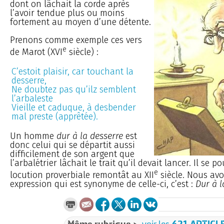
dont on lâchait la corde après
l’avoir tendue plus ou moins
fortement au moyen d’une détente.
Prenons comme exemple ces vers
e
de Marot (XVI
siècle) :
C’estoit plaisir, car touchant la
desserre,
Ne doubtez pas qu’ilz semblent
l’arbaleste
Vieille et caduque, à desbender
mal preste (apprêtée).
Un homme
dur à la desserre
est
donc celui qui se départit aussi
difficilement de son argent que
l’arbalétrier lâchait le trait qu’il devait lancer. Il se p
e
locution proverbiale remontât au XII
siècle. Nous av
expression qui est synonyme de celle-ci, c’est :
Dur à l