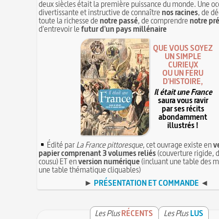
deux siècles était la première puissance du monde. Une oc
divertissante et instructive de connaître
nos racines
, de dé
toute la richesse de
notre passé
, de comprendre
notre pr
d'entrevoir le
futur d'un pays millénaire
QUE VOUS SOYEZ
UN SIMPLE
CURIEUX
OU UN FÉRU
D'HISTOIRE,
Il était une France
saura vous ravir
par ses récits
abondamment
illustrés !
Édité par
La France pittoresque
, cet ouvrage existe en
v
papier comprenant 3 volumes reliés
(couverture rigide, d
cousu) ET en
version numérique
(incluant une table des m
une table thématique cliquables)
►
PRÉSENTATION ET COMMANDE
◄
Les Plus
RÉCENTS
Les Plus
LUS