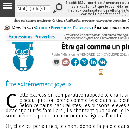
7 août 1834 : mort de l'inventeur du 
semi-automatique Joseph-Marie
Heureux continuateur des efforts de V
comme lui a perfectionné (…)
Être gai comme un pinson. Origine, signification proverbe, expression populaire. D
Vous êtes ici :
Accueil
>
Expressions, Proverbes
> Être gai comme un p
Expressions, Proverbes
Proverbes et expressions populaires d’usage c
signification d’expressions proverbiales de la 
Être gai comme un p
Publié / Mis à jour le
VENDREDI
25 NOVEMBRE 2011
,
Être extrêmement joyeux
C
ette expression comparative rappelle le chant si
oiseau que l’on prend comme type dans la locut
Selon certains naturalistes, les pinsons, élevés 
deviennent très familiers ; ils chantent quand on le 
sont même capables de donner des signes d’amitié.
Or, chez les personnes, le chant dénote la gaieté dans 