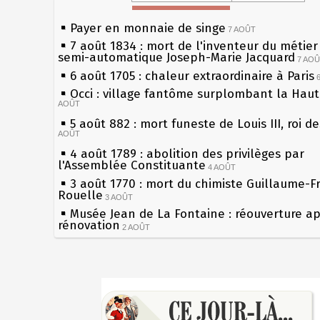
Payer en monnaie de singe
7 AOÛT
7 août 1834 : mort de l'inventeur du métier 
semi-automatique Joseph-Marie Jacquard
7 AO
6 août 1705 : chaleur extraordinaire à Paris
Occi : village fantôme surplombant la Hau
AOÛT
5 août 882 : mort funeste de Louis III, roi d
AOÛT
4 août 1789 : abolition des privilèges par
l'Assemblée Constituante
4 AOÛT
3 août 1770 : mort du chimiste Guillaume-F
Rouelle
3 AOÛT
Musée Jean de La Fontaine : réouverture a
rénovation
2 AOÛT
2 août 1802 : Bonaparte est nommé consul 
AOÛT
1er août 1589 : Henri III est poignardé à Sa
Sécheresses (Grandes), étés caniculaires à 
par Jacques Clément, moine jacobin
les siècles
1ER AOÛT
31 juillet 1899 : décret instaurant les moug
27 mai 1610 : supplice de François Ravaillac
boîtes aux lettres en fonte de Léon Mougeot
du roi Henri IV