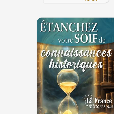
Le masque de l'ingérence ou le peuple sou
1ER JUILLET
1er juillet 1903 : début du premier Tour de 
cycliste
1ER JUILLET