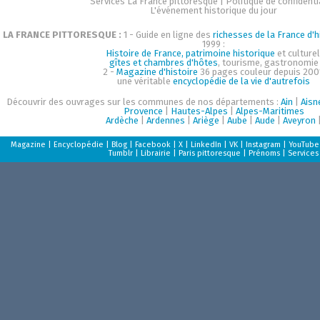
Services La France pittoresque
|
Politique de confidenti
L'événement historique du jour
LA FRANCE PITTORESQUE :
1 - Guide en ligne des
richesses de la France d'h
1999 :
Histoire de France, patrimoine historique
et culturel
gîtes et chambres d'hôtes
, tourisme, gastronomie
2 -
Magazine d'histoire
36 pages couleur depuis 200
une véritable
encyclopédie de la vie d'autrefois
Découvrir des ouvrages sur les communes de nos départements :
Ain
|
Aisn
Provence
|
Hautes-Alpes
|
Alpes-Maritimes
Ardèche
|
Ardennes
|
Ariège
|
Aube
|
Aude
|
Aveyron
Magazine
|
Encyclopédie
|
Blog
|
Facebook
|
X
|
LinkedIn
|
VK
|
Instagram
|
YouTube
Tumblr
|
Librairie
|
Paris pittoresque
|
Prénoms
|
Services