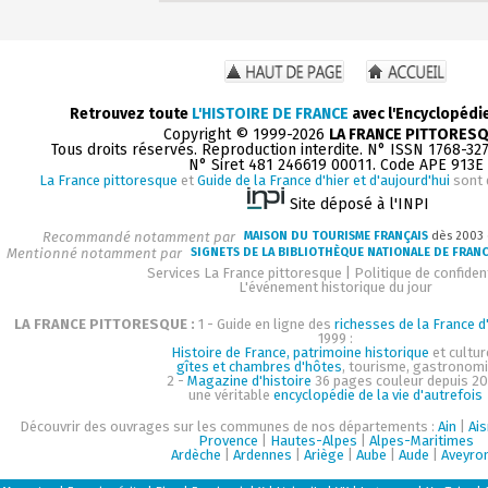
Retrouvez toute
L'HISTOIRE DE FRANCE
avec l'Encyclopédi
Copyright © 1999-2026
LA FRANCE PITTORES
Tous droits réservés. Reproduction interdite. N° ISSN 1768-32
N° Siret 481 246619 00011. Code APE 913E
La France pittoresque
et
Guide de la France d'hier et d'aujourd'hui
sont 
Site déposé à l'INPI
Recommandé notamment par
MAISON DU TOURISME FRANÇAIS
dès 2003
Mentionné notamment par
SIGNETS DE LA BIBLIOTHÈQUE NATIONALE DE FRAN
Services La France pittoresque
|
Politique de confident
L'événement historique du jour
LA FRANCE PITTORESQUE :
1 - Guide en ligne des
richesses de la France d'
1999 :
Histoire de France, patrimoine historique
et cultur
gîtes et chambres d'hôtes
, tourisme, gastronom
2 -
Magazine d'histoire
36 pages couleur depuis 20
une véritable
encyclopédie de la vie d'autrefois
Découvrir des ouvrages sur les communes de nos départements :
Ain
|
Ai
Provence
|
Hautes-Alpes
|
Alpes-Maritimes
Ardèche
|
Ardennes
|
Ariège
|
Aube
|
Aude
|
Aveyro