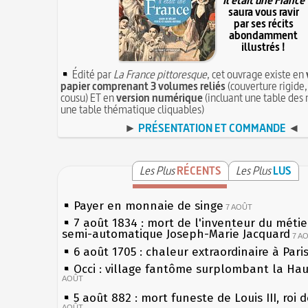
Il était une France
saura vous ravir
par ses récits
abondamment
illustrés !
Édité par
La France pittoresque
, cet ouvrage existe en
papier comprenant 3 volumes reliés
(couverture rigide,
cousu) ET en
version numérique
(incluant une table des 
une table thématique cliquables)
►
PRÉSENTATION ET COMMANDE
◄
Les Plus
RÉCENTS
Les Plus
LUS
Payer en monnaie de singe
7 AOÛT
7 août 1834 : mort de l'inventeur du métier
semi-automatique Joseph-Marie Jacquard
7 A
6 août 1705 : chaleur extraordinaire à Pari
Occi : village fantôme surplombant la Ha
AOÛT
5 août 882 : mort funeste de Louis III, roi 