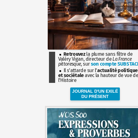
Retrouvez
la plume sans filtre de
Valéry Vigan, directeur de
La France
pittoresque
, sur
son compte SUBSTAC
Il s'attarde sur l'
actualité politique
et sociétale
avec la hauteur de vue d
l'Histoire
JOURNAL D'UN EXILÉ
DU PRÉSENT