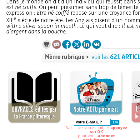
Dans le monde on dit d’un individu qui réussit dans s
est né coiffé
. On peut présumer sans trop de témérité
expression :
Etre né coiffé
repose sur une croyance for
e
XIII
siècle de notre ère. Les Anglais disent d’un homm
with a silver spoon in mouth
, ce qui veut dire :
Il est 
d’argent dans la bouche
.
Même rubrique >
voir les
621 ARTIC
Saisissez votre mail, et
appuyez
sur OK
pour vous
abonner
gratuitement