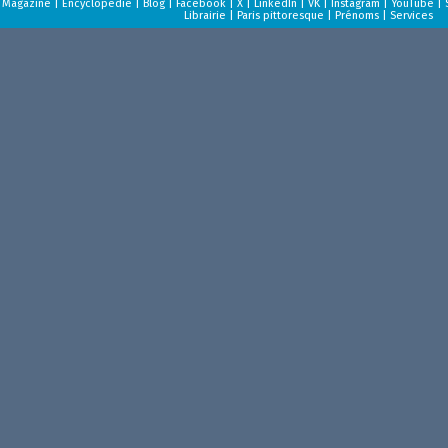
Magazine
|
Encyclopédie
|
Blog
|
Facebook
|
X
|
LinkedIn
|
VK
|
Instagram
|
YouTube
|
Librairie
|
Paris pittoresque
|
Prénoms
|
Services