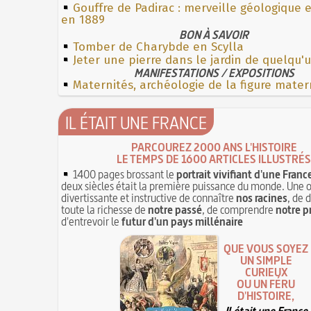
Gouffre de Padirac : merveille géologique 
en 1889
BON À SAVOIR
Tomber de Charybde en Scylla
Jeter une pierre dans le jardin de quelqu'
MANIFESTATIONS / EXPOSITIONS
Maternités, archéologie de la figure mater
IL ÉTAIT UNE FRANCE
PARCOUREZ 2000 ANS L'HISTOIRE
LE TEMPS DE 1600 ARTICLES ILLUSTRÉS
1400 pages brossant le
portrait vivifiant d'une Franc
deux siècles était la première puissance du monde. Une 
divertissante et instructive de connaître
nos racines
, de 
toute la richesse de
notre passé
, de comprendre
notre p
d'entrevoir le
futur d'un pays millénaire
QUE VOUS SOYEZ
UN SIMPLE
CURIEUX
OU UN FÉRU
D'HISTOIRE,