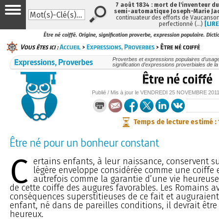
7 août 1834 : mort de l'inventeur du
semi-automatique Joseph-Marie Ja
continuateur des efforts de Vaucanson
perfectionné (…)
[LIRE
Être né coiffé. Origine, signification proverbe, expression populaire. Dicti
Vous êtes ici :
Accueil
>
Expressions, Proverbes
> Être né coiffé
Expressions, Proverbes
Proverbes et expressions populaires d’usage 
signification d’expressions proverbiales de l
Être né coiffé
Publié / Mis à jour le
VENDREDI
25 NOVEMBRE 201
Temps de lecture estimé :
Être né pour un bonheur constant
C
ertains enfants, à leur naissance, conservent su
légère enveloppe considérée comme une coiffe 
autrefois comme la garantie d’une vie heureuse.
de cette coiffe des augures favorables. Les Romains a
conséquences superstitieuses de ce fait et auguraien
enfant, né dans de pareilles conditions, il devrait êtr
heureux.