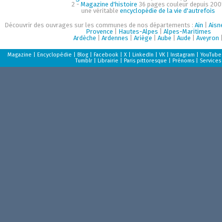
2 -
Magazine d'histoire
36 pages couleur depuis 200
une véritable
encyclopédie de la vie d'autrefois
Découvrir des ouvrages sur les communes de nos départements :
Ain
|
Aisn
Provence
|
Hautes-Alpes
|
Alpes-Maritimes
Ardèche
|
Ardennes
|
Ariège
|
Aube
|
Aude
|
Aveyron
Magazine
|
Encyclopédie
|
Blog
|
Facebook
|
X
|
LinkedIn
|
VK
|
Instagram
|
YouTube
Tumblr
|
Librairie
|
Paris pittoresque
|
Prénoms
|
Services