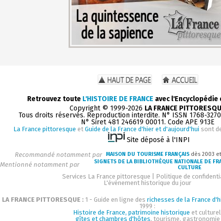
Retrouvez toute
L'HISTOIRE DE FRANCE
avec l'Encyclopédie
Copyright © 1999-2026
LA FRANCE PITTORESQ
Tous droits réservés. Reproduction interdite. N° ISSN 1768-327
N° Siret 481 246619 00011. Code APE 913E
La France pittoresque
et
Guide de la France d'hier et d'aujourd'hui
sont d
Site déposé à l'INPI
Recommandé notamment par
MAISON DU TOURISME FRANÇAIS
dès 2003 e
SIGNETS DE LA BIBLIOTHÈQUE NATIONALE DE FR
Mentionné notamment par
CULTURE
Services La France pittoresque
|
Politique de confidenti
L'événement historique du jour
LA FRANCE PITTORESQUE :
1 - Guide en ligne des
richesses de la France d'h
1999 :
Histoire de France, patrimoine historique
et culturel
gîtes et chambres d'hôtes
, tourisme, gastronomie