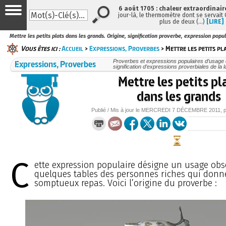
6 août 1705 : chaleur extraordinair
jour-là, le thermomètre dont se servait
plus de deux (…)
[LIRE]
Mettre les petits plats dans les grands. Origine, signification proverbe, expression popul
Vous êtes ici :
Accueil
>
Expressions, Proverbes
> Mettre les petits pl
Expressions, Proverbes
Proverbes et expressions populaires d’usage c
signification d’expressions proverbiales de la 
Mettre les petits pl
dans les grands
Publié / Mis à jour le
MERCREDI
7 DÉCEMBRE 2011
, 
C
ette expression populaire désigne un usage obs
quelques tables des personnes riches qui donn
somptueux repas. Voici l’origine du proverbe :