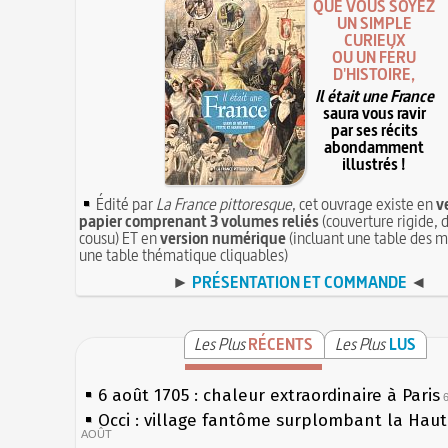
QUE VOUS SOYEZ
UN SIMPLE
CURIEUX
OU UN FÉRU
D'HISTOIRE,
Il était une France
saura vous ravir
par ses récits
abondamment
illustrés !
Édité par
La France pittoresque
, cet ouvrage existe en
v
papier comprenant 3 volumes reliés
(couverture rigide, d
cousu) ET en
version numérique
(incluant une table des m
une table thématique cliquables)
►
PRÉSENTATION ET COMMANDE
◄
Les Plus
RÉCENTS
Les Plus
LUS
6 août 1705 : chaleur extraordinaire à Paris
Occi : village fantôme surplombant la Hau
AOÛT