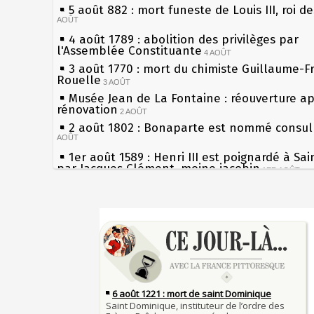
5 août 882 : mort funeste de Louis III, roi d
AOÛT
4 août 1789 : abolition des privilèges par
l'Assemblée Constituante
4 AOÛT
3 août 1770 : mort du chimiste Guillaume-F
Rouelle
3 AOÛT
Musée Jean de La Fontaine : réouverture a
rénovation
2 AOÛT
2 août 1802 : Bonaparte est nommé consul 
AOÛT
1er août 1589 : Henri III est poignardé à Sa
par Jacques Clément, moine jacobin
1ER AOÛT
31 juillet 1899 : décret instaurant les moug
boîtes aux lettres en fonte de Léon Mougeot
Sécheresses (Grandes), étés caniculaires à 
30 juillet 1918 : mort d'Auguste Poulain, fo
les siècles
Chocolat Poulain
30 JUILLET
27 mai 1610 : supplice de François Ravaillac
29 juillet 1881 : loi sur la liberté de la pres
du roi Henri IV
28 juillet 1794 : supplice de Robespierre et
Pierre qui roule n'amasse pas mousse
partie de ses complices
28 JUILLET
Qui aime bien châtie bien
27 juillet 1214 : bataille de Bouvines et vict
Tout vient à point à qui sait attendre
Français sur l'empereur Otton IV allié des Ang
François II (né le 19 janvier 1544, mort le 