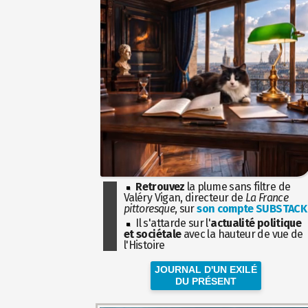
Retrouvez
la plume sans filtre de
Valéry Vigan, directeur de
La France
pittoresque
, sur
son compte SUBSTACK
Il s'attarde sur l'
actualité politique
et sociétale
avec la hauteur de vue de
l'Histoire
JOURNAL D'UN EXILÉ
DU PRÉSENT