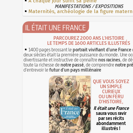
À chaque jour suffit sa peine
MANIFESTATIONS / EXPOSITIONS
Maternités, archéologie de la figure matern
IL ÉTAIT UNE FRANCE
PARCOUREZ 2000 ANS L'HISTOIRE
LE TEMPS DE 1600 ARTICLES ILLUSTRÉS
1400 pages brossant le
portrait vivifiant d'une France
deux siècles était la première puissance du monde. Une oc
divertissante et instructive de connaître
nos racines
, de dé
toute la richesse de
notre passé
, de comprendre
notre pr
d'entrevoir le
futur d'un pays millénaire
QUE VOUS SOYEZ
UN SIMPLE
CURIEUX
OU UN FÉRU
D'HISTOIRE,
Il était une France
saura vous ravir
par ses récits
abondamment
illustrés !