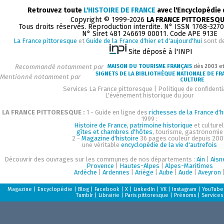
Retrouvez toute
L'HISTOIRE DE FRANCE
avec l'Encyclopédie
Copyright © 1999-2026
LA FRANCE PITTORESQ
Tous droits réservés. Reproduction interdite. N° ISSN 1768-327
N° Siret 481 246619 00011. Code APE 913E
La France pittoresque
et
Guide de la France d'hier et d'aujourd'hui
sont d
Site déposé à l'INPI
Recommandé notamment par
MAISON DU TOURISME FRANÇAIS
dès 2003 e
SIGNETS DE LA BIBLIOTHÈQUE NATIONALE DE FR
Mentionné notamment par
CULTURE
Services La France pittoresque
|
Politique de confidenti
L'événement historique du jour
LA FRANCE PITTORESQUE :
1 - Guide en ligne des
richesses de la France d'h
1999 :
Histoire de France, patrimoine historique
et culturel
gîtes et chambres d'hôtes
, tourisme, gastronomie
2 -
Magazine d'histoire
36 pages couleur depuis 200
une véritable
encyclopédie de la vie d'autrefois
Découvrir des ouvrages sur les communes de nos départements :
Ain
|
Aisn
Provence
|
Hautes-Alpes
|
Alpes-Maritimes
Ardèche
|
Ardennes
|
Ariège
|
Aube
|
Aude
|
Aveyron
Magazine
|
Encyclopédie
|
Blog
|
Facebook
|
X
|
LinkedIn
|
VK
|
Instagram
|
YouTube
Tumblr
|
Librairie
|
Paris pittoresque
|
Prénoms
|
Services