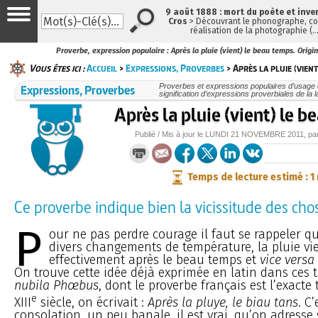
9 août 1888 : mort du poète et inve
Cros
> Découvrant le phonographe, con
réalisation de la photographie (
Proverbe, expression populaire : Après la pluie (vient) le beau temps. Origin
Vous êtes ici :
Accueil
>
Expressions, Proverbes
> Après la pluie (vien
Expressions, Proverbes
Proverbes et expressions populaires d’usage c
signification d’expressions proverbiales de la 
Après la pluie (vient) le 
Publié / Mis à jour le
LUNDI
21 NOVEMBRE 2011
, p
Temps de lecture estimé : 1
Ce proverbe indique bien la vicissitude des cho
P
our ne pas perdre courage il faut se rappeler qu
divers changements de température, la pluie vi
effectivement après le beau temps et
vice versa
On trouve cette idée déjà exprimée en latin dans ces t
nubila Phœbus
, dont le proverbe français est l’exacte
e
XIII
siècle, on écrivait :
Après la pluye, le biau tans
. C
consolation, un peu banale, il est vrai, qu’on adresse