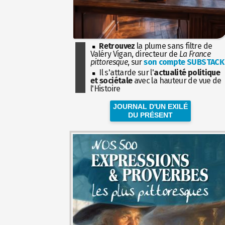
Retrouvez
la plume sans filtre de
Valéry Vigan, directeur de
La France
pittoresque
, sur
son compte SUBSTACK
Il s'attarde sur l'
actualité politique
et sociétale
avec la hauteur de vue de
l'Histoire
JOURNAL D'UN EXILÉ
DU PRÉSENT