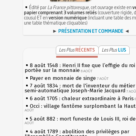
Édité par
La France pittoresque
, cet ouvrage existe en
v
papier comprenant 3 volumes reliés
(couverture rigide, d
cousu) ET en
version numérique
(incluant une table des m
une table thématique cliquables)
►
PRÉSENTATION ET COMMANDE
◄
Les Plus
RÉCENTS
Les Plus
LUS
8 août 1548 : Henri II fixe que l’effigie du ro
portée sur la monnaie
8 AOÛT
Payer en monnaie de singe
7 AOÛT
7 août 1834 : mort de l'inventeur du métier 
semi-automatique Joseph-Marie Jacquard
7 AO
6 août 1705 : chaleur extraordinaire à Paris
Occi : village fantôme surplombant la Hau
AOÛT
5 août 882 : mort funeste de Louis III, roi d
AOÛT
4 août 1789 : abolition des privilèges par