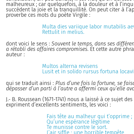
malheureux ; car quelquefois, à la douleur et à l’inqu
succèdent la joie et la tranquillité. On peut citer à l’a
proverbe ces mots du poète Virgile :
Multa dies variique labor mutabilis ae
Rettulit in melius.
dont voici le sens :
Souvent le temps, dans ses différen
a rétabli des affaires compromises
. Et cette autre ph
auteur :
Multos alterna revisens
Lusit et in solido rursus fortuna locavi
qui se traduit ainsi :
Plus d’une fois la fortune, se fais
dépasser d’un parti à l’autre a affermi ceux qu’elle av
J.- B. Roussean (1671-1741) nous a laissé à ce sujet des
expriment d’excellents sentiments, les voici :
Fais tête au malheur qui t’opprime ;
Qu’une espérance légitime
Te munisse contre le sort.
L’air siffle ; une horrible tempête