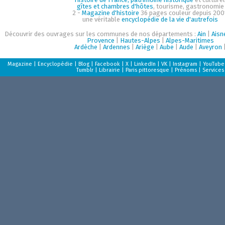
gîtes et chambres d'hôtes
, tourisme, gastronomie
2 -
Magazine d'histoire
36 pages couleur depuis 200
une véritable
encyclopédie de la vie d'autrefois
Découvrir des ouvrages sur les communes de nos départements :
Ain
|
Aisn
Provence
|
Hautes-Alpes
|
Alpes-Maritimes
Ardèche
|
Ardennes
|
Ariège
|
Aube
|
Aude
|
Aveyron
Magazine
|
Encyclopédie
|
Blog
|
Facebook
|
X
|
LinkedIn
|
VK
|
Instagram
|
YouTube
Tumblr
|
Librairie
|
Paris pittoresque
|
Prénoms
|
Services