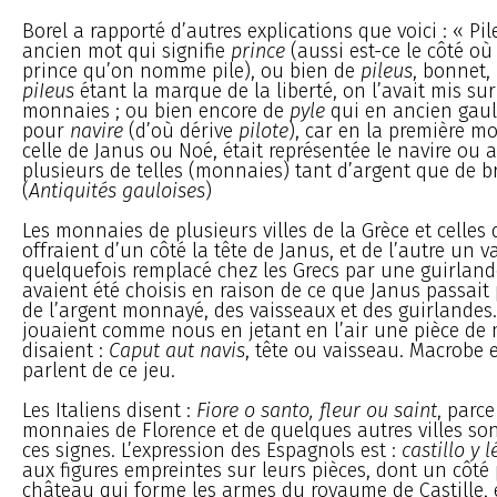
Borel a rapporté d’autres explications que voici : « Pil
ancien mot qui signifie
prince
(aussi est-ce le côté où 
prince qu’on nomme pile), ou bien de
pileus
, bonnet,
piIeus
étant la marque de la liberté, on l’avait mis sur
monnaies ; ou bien encore de
pyle
qui en ancien gaulo
pour
navire
(d’où dérive
pilote
), car en la première m
celle de Janus ou Noé, était représentée le navire ou ar
plusieurs de telles (monnaies) tant d’argent que de b
(
Antiquités gauloises
)
Les monnaies de plusieurs villes de la Grèce et celles
offraient d’un côté la tête de Janus, et de l’autre un v
quelquefois remplacé chez les Grecs par une guirland
avaient été choisis en raison de ce que Janus passait
de l’argent monnayé, des vaisseaux et des guirlandes
jouaient comme nous en jetant en l’air une pièce de m
disaient :
Caput aut navis
, tête ou vaisseau. Macrobe 
parlent de ce jeu.
Les Italiens disent :
Fiore o santo, fleur ou saint
, parce
monnaies de Florence et de quelques autres villes s
ces signes. L’expression des Espagnols est :
castillo y 
aux figures empreintes sur leurs pièces, dont un côté
château qui forme les armes du royaume de Castille, e