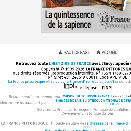
Retrouvez toute
L'HISTOIRE DE FRANCE
avec l'Encyclopédie
Copyright © 1999-2026
LA FRANCE PITTORESQ
Tous droits réservés. Reproduction interdite. N° ISSN 1768-327
N° Siret 481 246619 00011. Code APE 913E
La France pittoresque
et
Guide de la France d'hier et d'aujourd'hui
sont d
Site déposé à l'INPI
Recommandé notamment par
MAISON DU TOURISME FRANÇAIS
dès 2003 e
SIGNETS DE LA BIBLIOTHÈQUE NATIONALE DE FR
Mentionné notamment par
CULTURE
Services La France pittoresque
|
Politique de confidenti
L'événement historique du jour
LA FRANCE PITTORESQUE :
1 - Guide en ligne des
richesses de la France d'h
1999 :
Histoire de France, patrimoine historique
et culturel