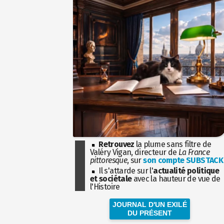
Retrouvez
la plume sans filtre de
Valéry Vigan, directeur de
La France
pittoresque
, sur
son compte SUBSTACK
Il s'attarde sur l'
actualité politique
et sociétale
avec la hauteur de vue de
l'Histoire
JOURNAL D'UN EXILÉ
DU PRÉSENT