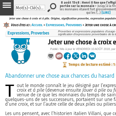
8 août 1548 : Henri II fixe que l’effig
portée sur la monnaie
> Jusqu’à la fin
les monnaies étaient fort grossièrement 
qui les (…)
[LIRE]
Jeter une chose à croix et à pile. Origine, signification proverbe, expression populair
Vous êtes ici :
Accueil
>
Expressions, Proverbes
> Jeter une chose à cro
Expressions, Proverbes
Proverbes et expressions populaires d’usage c
signification d’expressions proverbiales de la 
Jeter une chose à croix e
Publié / Mis à jour le
VENDREDI
10 AOÛT 2018
, pa
Temps de lecture estimé : 1
Abandonner une chose aux chances du hasard
T
out le monde connaît le jeu désigné par l’expre
croix et à pile
(devenue ensuite
Jouer à pile ou 
venue de ce que les monnaies du temps de saint
quelques-uns de ses successeurs, portaient sur une f
d’une
croix
, et sur l’autre celle de deux
piles
ou piliers
Les uns pensent, avec l’historien italien Villani, que c