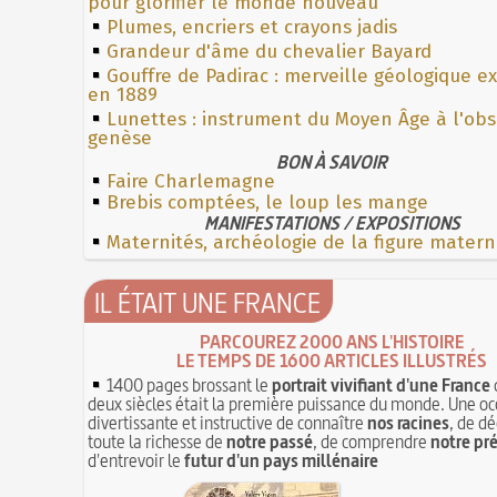
pour glorifier le monde nouveau
Plumes, encriers et crayons jadis
Grandeur d'âme du chevalier Bayard
Gouffre de Padirac : merveille géologique e
en 1889
Lunettes : instrument du Moyen Âge à l'ob
genèse
BON À SAVOIR
Faire Charlemagne
Brebis comptées, le loup les mange
MANIFESTATIONS / EXPOSITIONS
Maternités, archéologie de la figure matern
IL ÉTAIT UNE FRANCE
PARCOUREZ 2000 ANS L'HISTOIRE
LE TEMPS DE 1600 ARTICLES ILLUSTRÉS
1400 pages brossant le
portrait vivifiant d'une France
deux siècles était la première puissance du monde. Une oc
divertissante et instructive de connaître
nos racines
, de dé
toute la richesse de
notre passé
, de comprendre
notre pr
d'entrevoir le
futur d'un pays millénaire