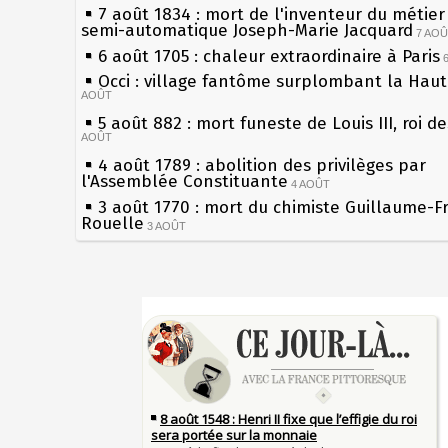
7 août 1834 : mort de l'inventeur du métier 
semi-automatique Joseph-Marie Jacquard
7 AO
6 août 1705 : chaleur extraordinaire à Paris
Occi : village fantôme surplombant la Hau
AOÛT
5 août 882 : mort funeste de Louis III, roi d
AOÛT
4 août 1789 : abolition des privilèges par
l'Assemblée Constituante
4 AOÛT
3 août 1770 : mort du chimiste Guillaume-F
Rouelle
3 AOÛT
Musée Jean de La Fontaine : réouverture a
rénovation
2 AOÛT
2 août 1802 : Bonaparte est nommé consul 
Sécheresses (Grandes), étés caniculaires à 
AOÛT
les siècles
1er août 1589 : Henri III est poignardé à Sa
27 mai 1610 : supplice de François Ravaillac
par Jacques Clément, moine jacobin
du roi Henri IV
1ER AOÛT
31 juillet 1899 : décret instaurant les moug
Pierre qui roule n'amasse pas mousse
boîtes aux lettres en fonte de Léon Mougeot
Qui aime bien châtie bien
30 juillet 1918 : mort d'Auguste Poulain, fo
Tout vient à point à qui sait attendre
Chocolat Poulain
30 JUILLET
François II (né le 19 janvier 1544, mort le 