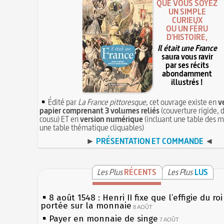
QUE VOUS SOYEZ
UN SIMPLE
CURIEUX
OU UN FÉRU
D'HISTOIRE,
Il était une France
saura vous ravir
par ses récits
abondamment
illustrés !
Édité par
La France pittoresque
, cet ouvrage existe en
v
papier comprenant 3 volumes reliés
(couverture rigide, d
cousu) ET en
version numérique
(incluant une table des m
une table thématique cliquables)
►
PRÉSENTATION ET COMMANDE
◄
Les Plus
RÉCENTS
Les Plus
LUS
8 août 1548 : Henri II fixe que l’effigie du ro
portée sur la monnaie
8 AOÛT
Payer en monnaie de singe
7 AOÛT