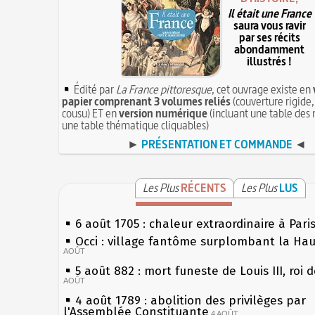
Il était une France
saura vous ravir
par ses récits
abondamment
illustrés !
Édité par
La France pittoresque
, cet ouvrage existe en
papier comprenant 3 volumes reliés
(couverture rigide,
cousu) ET en
version numérique
(incluant une table des 
une table thématique cliquables)
►
PRÉSENTATION ET COMMANDE
◄
Les Plus
RÉCENTS
Les Plus
LUS
6 août 1705 : chaleur extraordinaire à Pari
Occi : village fantôme surplombant la Ha
AOÛT
5 août 882 : mort funeste de Louis III, roi 
AOÛT
4 août 1789 : abolition des privilèges par
l'Assemblée Constituante
4 AOÛT