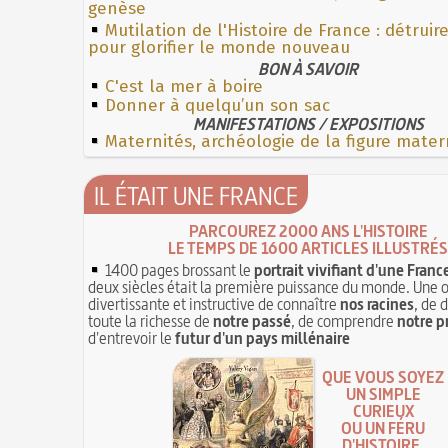
genèse
Mutilation de l'Histoire de France : détruir
pour glorifier le monde nouveau
BON À SAVOIR
C'est la mer à boire
Donner à quelqu’un son sac
MANIFESTATIONS / EXPOSITIONS
Maternités, archéologie de la figure mater
IL ÉTAIT UNE FRANCE
PARCOUREZ 2000 ANS L'HISTOIRE
LE TEMPS DE 1600 ARTICLES ILLUSTRÉS
1400 pages brossant le
portrait vivifiant d'une Franc
deux siècles était la première puissance du monde. Une 
divertissante et instructive de connaître
nos racines
, de 
toute la richesse de
notre passé
, de comprendre
notre p
d'entrevoir le
futur d'un pays millénaire
QUE VOUS SOYEZ
UN SIMPLE
CURIEUX
OU UN FÉRU
D'HISTOIRE,