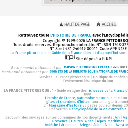
Retrouvez toute
L'HISTOIRE DE FRANCE
avec l'Encyclopédi
Copyright © 1999-2026
LA FRANCE PITTORES
Tous droits réservés. Reproduction interdite. N° ISSN 1768-32
N° Siret 481 246619 00011. Code APE 913E
La France pittoresque
et
Guide de la France d'hier et d'aujourd'hui
sont 
Site déposé à l'INPI
Recommandé notamment par
MAISON DU TOURISME FRANÇAIS
dès 2003
Mentionné notamment par
SIGNETS DE LA BIBLIOTHÈQUE NATIONALE DE FRAN
Services La France pittoresque
|
Politique de confident
L'événement historique du jour
LA FRANCE PITTORESQUE :
1 - Guide en ligne des
richesses de la France d'
1999 :
Histoire de France, patrimoine historique
et cultur
gîtes et chambres d'hôtes
, tourisme, gastronom
2 -
Magazine d'histoire
36 pages couleur depuis 20
une véritable
encyclopédie de la vie d'autrefois
Découvrir des ouvrages sur les communes de nos départements :
Ain
|
Ai
Provence
|
Hautes-Alpes
|
Alpes-Maritimes
Ardèche
|
Ardennes
|
Ariège
|
Aube
|
Aude
|
Aveyro