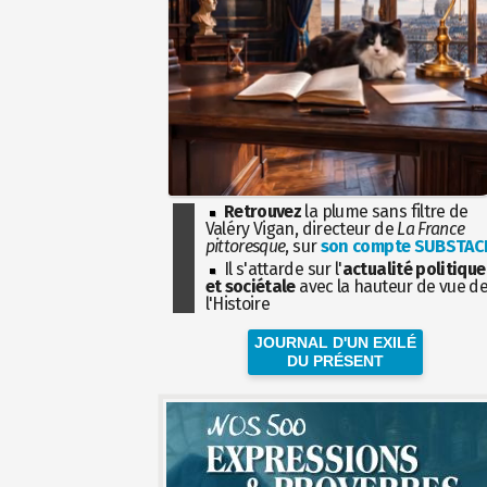
Retrouvez
la plume sans filtre de
Valéry Vigan, directeur de
La France
pittoresque
, sur
son compte SUBSTAC
Il s'attarde sur l'
actualité politique
et sociétale
avec la hauteur de vue d
l'Histoire
JOURNAL D'UN EXILÉ
DU PRÉSENT