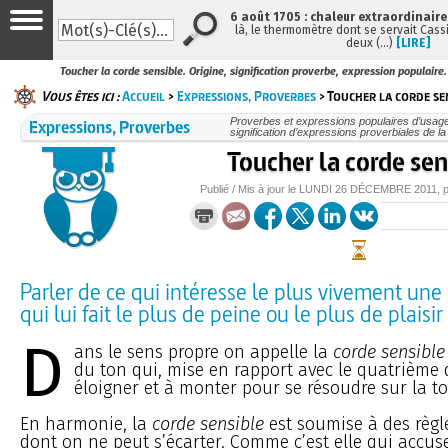
6 août 1705 : chaleur extraordinaire
là, le thermomètre dont se servait Cass
deux (…)
[LIRE]
Toucher la corde sensible. Origine, signification proverbe, expression populaire.
Vous êtes ici :
Accueil
>
Expressions, Proverbes
> Toucher la corde se
Expressions, Proverbes
Proverbes et expressions populaires d’usage 
signification d’expressions proverbiales de l
Toucher la corde sen
Publié / Mis à jour le
LUNDI
26 DÉCEMBRE 2011
, 
Parler de ce qui intéresse le plus vivement une
qui lui fait le plus de peine ou le plus de plaisir
D
ans le sens propre on appelle la
corde sensible
du ton qui, mise en rapport avec le quatrième 
éloigner et à monter pour se résoudre sur la t
En harmonie, la
corde sensible
est soumise à des règle
dont on ne peut s’écarter. Comme c’est elle qui accuse