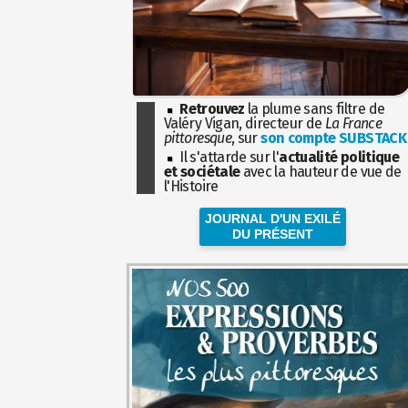
Retrouvez
la plume sans filtre de
Valéry Vigan, directeur de
La France
pittoresque
, sur
son compte SUBSTACK
Il s'attarde sur l'
actualité politique
et sociétale
avec la hauteur de vue de
l'Histoire
JOURNAL D'UN EXILÉ
DU PRÉSENT