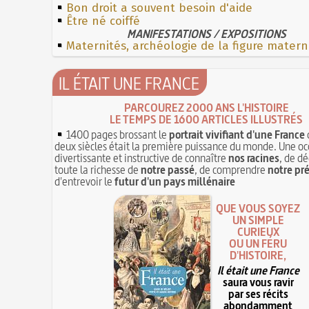
Bon droit a souvent besoin d'aide
Être né coiffé
MANIFESTATIONS / EXPOSITIONS
Maternités, archéologie de la figure matern
IL ÉTAIT UNE FRANCE
PARCOUREZ 2000 ANS L'HISTOIRE
LE TEMPS DE 1600 ARTICLES ILLUSTRÉS
1400 pages brossant le
portrait vivifiant d'une France
deux siècles était la première puissance du monde. Une oc
divertissante et instructive de connaître
nos racines
, de dé
toute la richesse de
notre passé
, de comprendre
notre pr
d'entrevoir le
futur d'un pays millénaire
QUE VOUS SOYEZ
UN SIMPLE
CURIEUX
OU UN FÉRU
D'HISTOIRE,
Il était une France
saura vous ravir
par ses récits
abondamment