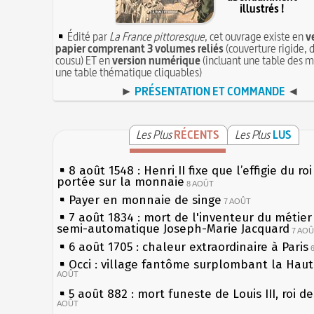
illustrés !
Édité par
La France pittoresque
, cet ouvrage existe en
v
papier comprenant 3 volumes reliés
(couverture rigide, d
cousu) ET en
version numérique
(incluant une table des m
une table thématique cliquables)
►
PRÉSENTATION ET COMMANDE
◄
Les Plus
RÉCENTS
Les Plus
LUS
8 août 1548 : Henri II fixe que l’effigie du ro
portée sur la monnaie
8 AOÛT
Payer en monnaie de singe
7 AOÛT
7 août 1834 : mort de l'inventeur du métier 
semi-automatique Joseph-Marie Jacquard
7 AO
6 août 1705 : chaleur extraordinaire à Paris
Occi : village fantôme surplombant la Hau
AOÛT
5 août 882 : mort funeste de Louis III, roi d
AOÛT