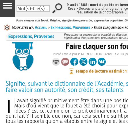
9 août 1888 : mort du poète et inve
Cros
> Découvrant le phonographe, con
réalisation de la photographie (
Faire claquer son fouet. Origine, signification proverbe, expression populaire. Di
Vous êtes ici :
Accueil
>
Expressions, Proverbes
> Faire claquer son f
Expressions, Proverbes
Proverbes et expressions populaires d’usage c
signification d’expressions proverbiales de la 
Faire claquer son fo
Publié / Mis à jour le
MERCREDI
16 JANVIER 2013
, 
Temps de lecture estimé : 1
Signifie, suivant le dictionnaire de l’Académie, se
faire valoir son autorité, son crédit, ses talents
I
l avait signifié primitivement être dans une positi
Mais d’où vient que le fouet a été choisi pour expr
idées ? Est-ce, comme on le croit ordinairement, à
qu’il fait ? Il semble que non, car cela seul ne suffit 
tous les rapports qu’on a établis entre le signe et les 