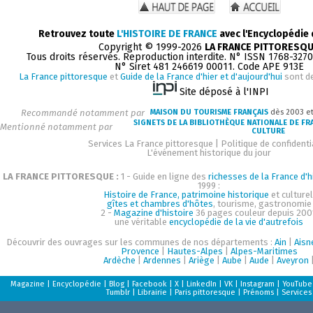
Retrouvez toute
L'HISTOIRE DE FRANCE
avec l'Encyclopédie
Copyright © 1999-2026
LA FRANCE PITTORESQ
Tous droits réservés. Reproduction interdite. N° ISSN 1768-327
N° Siret 481 246619 00011. Code APE 913E
La France pittoresque
et
Guide de la France d'hier et d'aujourd'hui
sont d
Site déposé à l'INPI
Recommandé notamment par
MAISON DU TOURISME FRANÇAIS
dès 2003 e
SIGNETS DE LA BIBLIOTHÈQUE NATIONALE DE FR
Mentionné notamment par
CULTURE
Services La France pittoresque
|
Politique de confidenti
L'événement historique du jour
LA FRANCE PITTORESQUE :
1 - Guide en ligne des
richesses de la France d'h
1999 :
Histoire de France, patrimoine historique
et culturel
gîtes et chambres d'hôtes
, tourisme, gastronomie
2 -
Magazine d'histoire
36 pages couleur depuis 200
une véritable
encyclopédie de la vie d'autrefois
Découvrir des ouvrages sur les communes de nos départements :
Ain
|
Aisn
Provence
|
Hautes-Alpes
|
Alpes-Maritimes
Ardèche
|
Ardennes
|
Ariège
|
Aube
|
Aude
|
Aveyron
Magazine
|
Encyclopédie
|
Blog
|
Facebook
|
X
|
LinkedIn
|
VK
|
Instagram
|
YouTube
Tumblr
|
Librairie
|
Paris pittoresque
|
Prénoms
|
Services