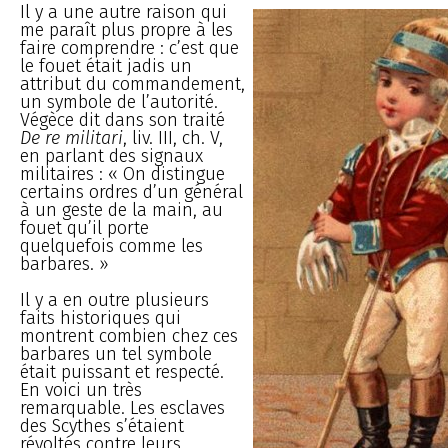
Il y a une autre raison qui
me paraît plus propre à les
faire comprendre : c’est que
le fouet était jadis un
attribut du commandement,
un symbole de l’autorité.
Végèce dit dans son traité
De re militari
, liv. III, ch. V,
en parlant des signaux
militaires : « On distingue
certains ordres d’un général
à un geste de la main, au
fouet qu’il porte
quelquefois comme les
barbares. »
Il y a en outre plusieurs
faits historiques qui
montrent combien chez ces
barbares un tel symbole
était puissant et respecté.
En voici un très
remarquable. Les esclaves
des Scythes s’étaient
révoltés contre leurs