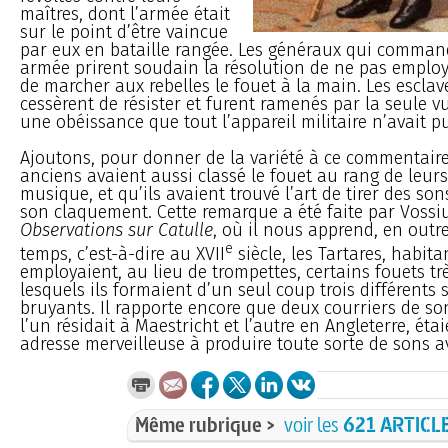
maîtres, dont l’armée était
sur le point d’être vaincue
par eux en bataille rangée. Les généraux qui comman
armée prirent soudain la résolution de ne pas employ
de marcher aux rebelles le fouet à la main. Les esclav
cessèrent de résister et furent ramenés par la seule 
une obéissance que tout l’appareil militaire n’avait p
Ajoutons, pour donner de la variété à ce commentaire
anciens avaient aussi classé le fouet au rang de leur
musique, et qu’ils avaient trouvé l’art de tirer des son
son claquement. Cette remarque a été faite par Vossi
Observations sur Catulle
, où il nous apprend, en outr
e
temps, c’est-à-dire au XVII
siècle, les Tartares, habita
employaient, au lieu de trompettes, certains fouets tr
lesquels ils formaient d’un seul coup trois différents 
bruyants. Il rapporte encore que deux courriers de s
l’un résidait à Maestricht et l’autre en Angleterre, éta
adresse merveilleuse à produire toute sorte de sons av
Même rubrique >
voir les
621 ARTICL