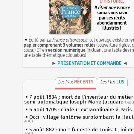
D'HISTOIRE,
Il était une France
saura vous ravir
par ses récits
abondamment
illustrés !
Édité par
La France pittoresque
, cet ouvrage existe en
v
papier comprenant 3 volumes reliés
(couverture rigide, d
cousu) ET en
version numérique
(incluant une table des m
une table thématique cliquables)
►
PRÉSENTATION ET COMMANDE
◄
Les Plus
RÉCENTS
Les Plus
LUS
7 août 1834 : mort de l'inventeur du métier 
semi-automatique Joseph-Marie Jacquard
7 AO
6 août 1705 : chaleur extraordinaire à Paris
Occi : village fantôme surplombant la Hau
AOÛT
5 août 882 : mort funeste de Louis III, roi d