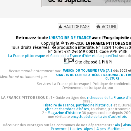
Retrouvez toute
L'HISTOIRE DE FRANCE
avec l'Encyclopédie
Copyright © 1999-2026
LA FRANCE PITTORESQ
Tous droits réservés. Reproduction interdite. N° ISSN 1768-327
N° Siret 481 246619 00011. Code APE 913E
La France pittoresque
et
Guide de la France d'hier et d'aujourd'hui
sont d
Site déposé à l'INPI
Recommandé notamment par
MAISON DU TOURISME FRANÇAIS
dès 2003 e
SIGNETS DE LA BIBLIOTHÈQUE NATIONALE DE FR
Mentionné notamment par
CULTURE
Services La France pittoresque
|
Politique de confidenti
L'événement historique du jour
LA FRANCE PITTORESQUE :
1 - Guide en ligne des
richesses de la France d'h
1999 :
Histoire de France, patrimoine historique
et culturel
gîtes et chambres d'hôtes
, tourisme, gastronomie
2 -
Magazine d'histoire
36 pages couleur depuis 200
une véritable
encyclopédie de la vie d'autrefois
Découvrir des ouvrages sur les communes de nos départements :
Ain
|
Aisn
Provence
|
Hautes-Alpes
|
Alpes-Maritimes