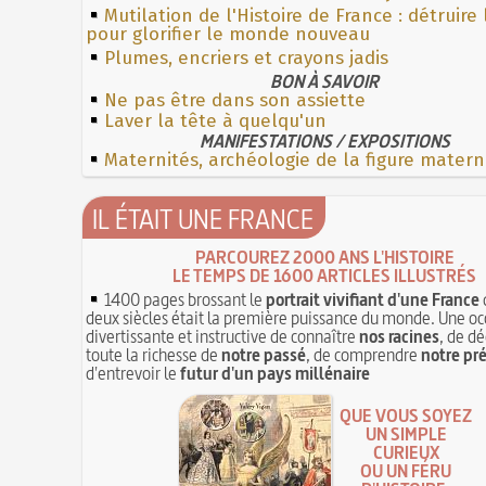
Mutilation de l'Histoire de France : détruire
pour glorifier le monde nouveau
Plumes, encriers et crayons jadis
BON À SAVOIR
Ne pas être dans son assiette
Laver la tête à quelqu'un
MANIFESTATIONS / EXPOSITIONS
Maternités, archéologie de la figure matern
IL ÉTAIT UNE FRANCE
PARCOUREZ 2000 ANS L'HISTOIRE
LE TEMPS DE 1600 ARTICLES ILLUSTRÉS
1400 pages brossant le
portrait vivifiant d'une France
deux siècles était la première puissance du monde. Une oc
divertissante et instructive de connaître
nos racines
, de dé
toute la richesse de
notre passé
, de comprendre
notre pr
d'entrevoir le
futur d'un pays millénaire
QUE VOUS SOYEZ
UN SIMPLE
CURIEUX
OU UN FÉRU