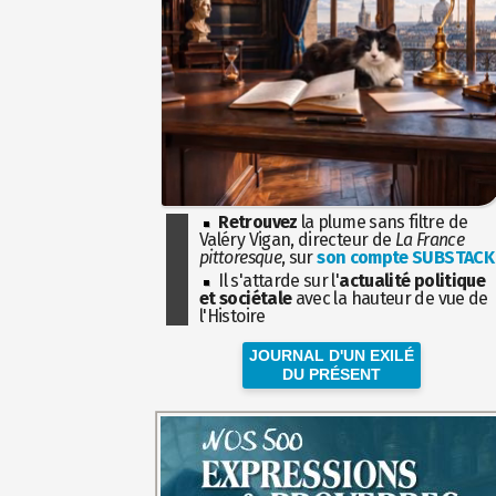
Retrouvez
la plume sans filtre de
Valéry Vigan, directeur de
La France
pittoresque
, sur
son compte SUBSTACK
Il s'attarde sur l'
actualité politique
et sociétale
avec la hauteur de vue de
l'Histoire
JOURNAL D'UN EXILÉ
DU PRÉSENT