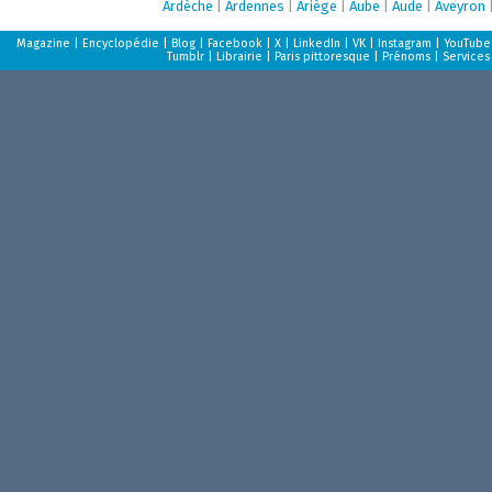
Ardèche
|
Ardennes
|
Ariège
|
Aube
|
Aude
|
Aveyron
Magazine
|
Encyclopédie
|
Blog
|
Facebook
|
X
|
LinkedIn
|
VK
|
Instagram
|
YouTube
Tumblr
|
Librairie
|
Paris pittoresque
|
Prénoms
|
Services