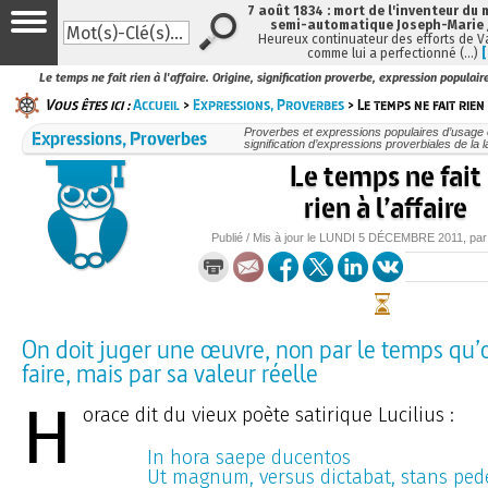
7 août 1834 : mort de l'inventeur du 
semi-automatique Joseph-Marie
Heureux continuateur des efforts de V
comme lui a perfectionné (…)
Le temps ne fait rien à l'affaire. Origine, signification proverbe, expression populair
Vous êtes ici :
Accueil
>
Expressions, Proverbes
> Le temps ne fait rien 
Expressions, Proverbes
Proverbes et expressions populaires d’usage c
signification d’expressions proverbiales de la 
Le temps ne fait
rien à l’affaire
Publié / Mis à jour le
LUNDI
5 DÉCEMBRE 2011
, pa
On doit juger une œuvre, non par le temps qu’o
faire, mais par sa valeur réelle
H
orace dit du vieux poète satirique Lucilius :
In hora saepe ducentos
Ut magnum, versus dictabat, stans pede