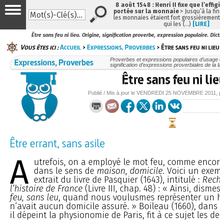
8 août 1548 : Henri II fixe que l’effig
portée sur la monnaie
> Jusqu’à la fin
les monnaies étaient fort grossièrement 
qui les (…)
[LIRE]
Être sans feu ni lieu. Origine, signification proverbe, expression populaire. Dic
Vous êtes ici :
Accueil
>
Expressions, Proverbes
> Être sans feu ni lieu
Expressions, Proverbes
Proverbes et expressions populaires d’usage c
signification d’expressions proverbiales de la 
Être sans feu ni li
Publié / Mis à jour le
VENDREDI
25 NOVEMBRE 2011
,
Être errant, sans asile
A
utrefois, on a employé le mot feu, comme encor
dans le sens de
maison
,
domicile
. Voici un exe
extrait du livre de Pasquier (1643), intitulé :
Rech
l’histoire de France
(Livre III, chap. 48) : « Ainsi, dis
feu, sans leu
, quand nous voulusmes représenter un
n’avait aucun domicile assuré. » Boileau (1660), dans 
il dépeint la physionomie de Paris, fit à ce sujet les d