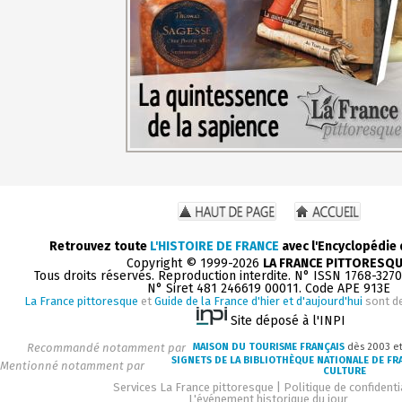
Retrouvez toute
L'HISTOIRE DE FRANCE
avec l'Encyclopédie
Copyright © 1999-2026
LA FRANCE PITTORESQ
Tous droits réservés. Reproduction interdite. N° ISSN 1768-327
N° Siret 481 246619 00011. Code APE 913E
La France pittoresque
et
Guide de la France d'hier et d'aujourd'hui
sont d
Site déposé à l'INPI
Recommandé notamment par
MAISON DU TOURISME FRANÇAIS
dès 2003 e
SIGNETS DE LA BIBLIOTHÈQUE NATIONALE DE FR
Mentionné notamment par
CULTURE
Services La France pittoresque
|
Politique de confidenti
L'événement historique du jour