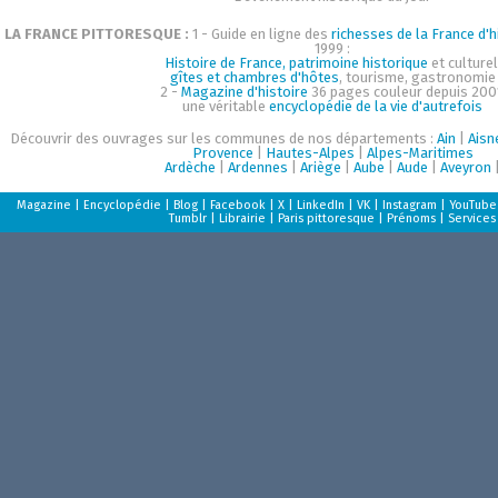
LA FRANCE PITTORESQUE :
1 - Guide en ligne des
richesses de la France d'h
1999 :
Histoire de France, patrimoine historique
et culturel
gîtes et chambres d'hôtes
, tourisme, gastronomie
2 -
Magazine d'histoire
36 pages couleur depuis 200
une véritable
encyclopédie de la vie d'autrefois
Découvrir des ouvrages sur les communes de nos départements :
Ain
|
Aisn
Provence
|
Hautes-Alpes
|
Alpes-Maritimes
Ardèche
|
Ardennes
|
Ariège
|
Aube
|
Aude
|
Aveyron
Magazine
|
Encyclopédie
|
Blog
|
Facebook
|
X
|
LinkedIn
|
VK
|
Instagram
|
YouTube
Tumblr
|
Librairie
|
Paris pittoresque
|
Prénoms
|
Services