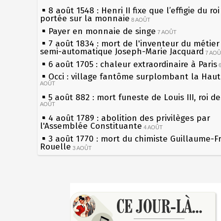
8 août 1548 : Henri II fixe que l’effigie du ro
portée sur la monnaie
8 AOÛT
Payer en monnaie de singe
7 AOÛT
7 août 1834 : mort de l'inventeur du métier 
semi-automatique Joseph-Marie Jacquard
7 AO
6 août 1705 : chaleur extraordinaire à Paris
Occi : village fantôme surplombant la Hau
AOÛT
5 août 882 : mort funeste de Louis III, roi d
AOÛT
4 août 1789 : abolition des privilèges par
l'Assemblée Constituante
4 AOÛT
3 août 1770 : mort du chimiste Guillaume-F
Rouelle
3 AOÛT
Musée Jean de La Fontaine : réouverture a
rénovation
2 AOÛT
2 août 1802 : Bonaparte est nommé consul 
Sécheresses (Grandes), étés caniculaires à 
AOÛT
les siècles
1er août 1589 : Henri III est poignardé à Sa
27 mai 1610 : supplice de François Ravaillac
par Jacques Clément, moine jacobin
du roi Henri IV
1ER AOÛT