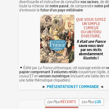
divertissante et instructive de connaître
nos racines
, de dé
toute la richesse de
notre passé
, de comprendre
notre pr
d'entrevoir le
futur d'un pays millénaire
QUE VOUS SOYEZ
UN SIMPLE
CURIEUX
OU UN FÉRU
D'HISTOIRE,
Il était une France
saura vous ravir
par ses récits
abondamment
illustrés !
Édité par
La France pittoresque
, cet ouvrage existe en
v
papier comprenant 3 volumes reliés
(couverture rigide, d
cousu) ET en
version numérique
(incluant une table des m
une table thématique cliquables)
►
PRÉSENTATION ET COMMANDE
◄
Les Plus
RÉCENTS
Les Plus
LUS