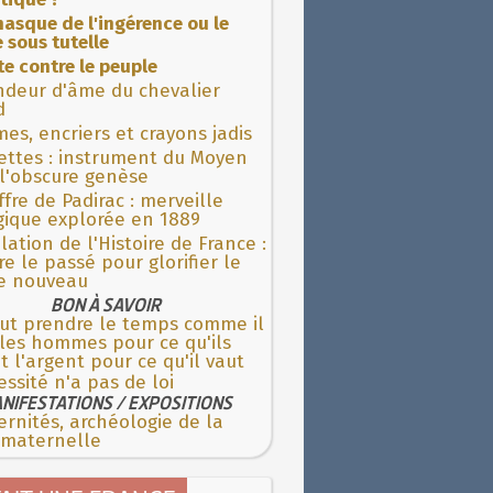
asque de l'ingérence ou le
 sous tutelle
ite contre le peuple
ndeur d'âme du chevalier
d
es, encriers et crayons jadis
ettes : instrument du Moyen
l'obscure genèse
fre de Padirac : merveille
gique explorée en 1889
lation de l'Histoire de France :
re le passé pour glorifier le
 nouveau
BON À SAVOIR
aut prendre le temps comme il
 les hommes pour ce qu'ils
t l'argent pour ce qu'il vaut
ssité n'a pas de loi
NIFESTATIONS / EXPOSITIONS
rnités, archéologie de la
 maternelle