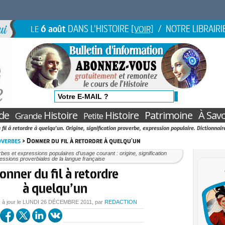
6 août
DANS L'HISTOIRE
/ NOTRE LIBRAIRI
LE
[VOIR]
de
Histoire
Histoire
Patrimoine
À Savo
Grande
Petite
fil à retordre à quelqu'un. Origine, signification proverbe, expression populaire. Dictionnair
overbes
> Donner du fil à retordre à quelqu'un
bes et expressions populaires d’usage courant : origine, signification
essions proverbiales de la langue française
onner du fil à retordre
à quelqu’un
 à jour le
LUNDI
26 DÉCEMBRE 2011
, par
REDACTION