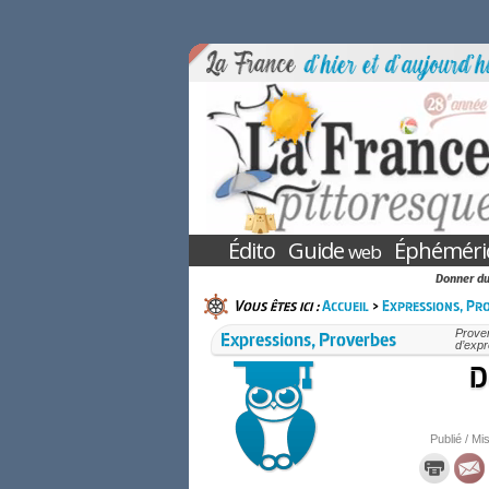
Édito
Guide
Éphéméri
web
Donner du 
Vous êtes ici :
Accueil
>
Expressions, Pr
Expressions, Proverbes
Prover
d’expr
D
Publié / Mis