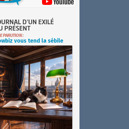
OURNAL D'UN EXILÉ
U PRÉSENT
E PARUTION :
wbiz vous tend la sébile