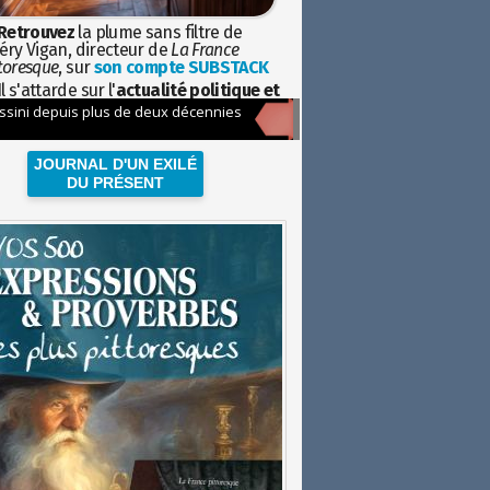
Retrouvez
la plume sans filtre de
éry Vigan, directeur de
La France
toresque
, sur
son compte SUBSTACK
l s'attarde sur l'
actualité politique et
ciétale
avec la hauteur de vue de
istoire
JOURNAL D'UN EXILÉ
DU PRÉSENT