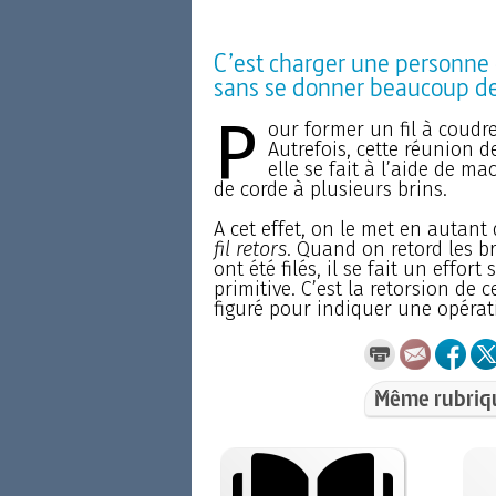
C’est charger une personne 
sans se donner beaucoup d
P
our former un fil à coudre
Autrefois, cette réunion d
elle se fait à l’aide de m
de corde à plusieurs brins.
A cet effet, on le met en autant 
fil retors
. Quand on retord les br
ont été filés, il se fait un effo
primitive. C’est la retorsion de 
figuré pour indiquer une opérati
Même rubriq