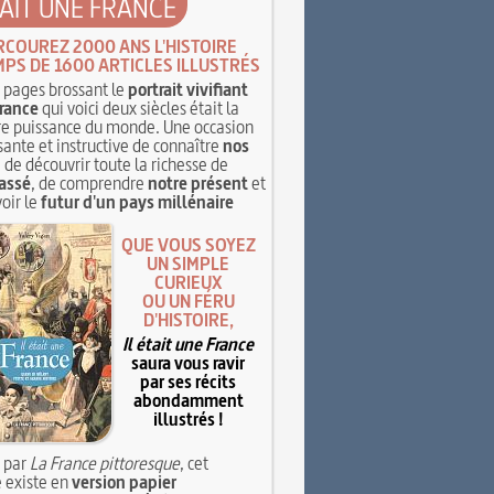
TAIT UNE FRANCE
RCOUREZ 2000 ANS L'HISTOIRE
MPS DE 1600 ARTICLES ILLUSTRÉS
pages brossant le
portrait vivifiant
rance
qui voici deux siècles était la
e puissance du monde. Une occasion
sante et instructive de connaître
nos
, de découvrir toute la richesse de
assé
, de comprendre
notre présent
et
oir le
futur d'un pays millénaire
QUE VOUS SOYEZ
UN SIMPLE
CURIEUX
OU UN FÉRU
D'HISTOIRE,
Il était une France
saura vous ravir
par ses récits
abondamment
illustrés !
 par
La France pittoresque
, cet
 existe en
version papier