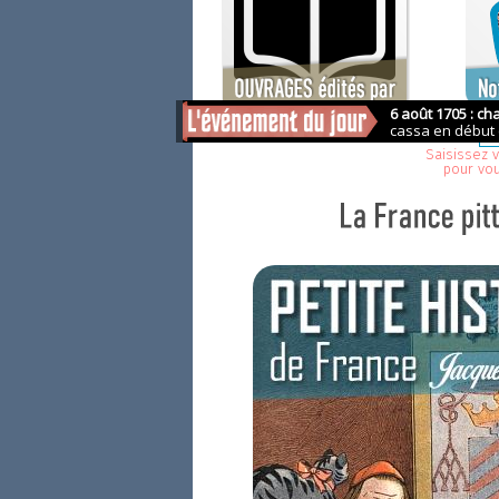
Saisissez v
pour vo