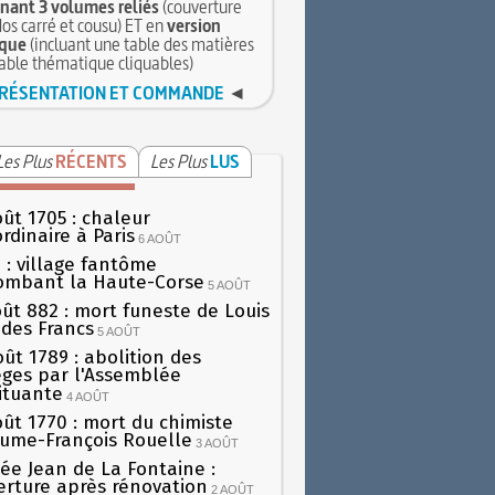
ant 3 volumes reliés
(couverture
dos carré et cousu) ET en
version
que
(incluant une table des matières
table thématique cliquables)
RÉSENTATION ET COMMANDE
◄
Les Plus
RÉCENTS
Les Plus
LUS
oût 1705 : chaleur
rdinaire à Paris
6 AOÛT
 : village fantôme
ombant la Haute-Corse
5 AOÛT
oût 882 : mort funeste de Louis
oi des Francs
5 AOÛT
oût 1789 : abolition des
lèges par l'Assemblée
ituante
4 AOÛT
oût 1770 : mort du chimiste
aume-François Rouelle
3 AOÛT
ée Jean de La Fontaine :
erture après rénovation
2 AOÛT