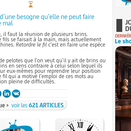
d’une besogne qu’elle ne peut faire
J
e mal
D
, il faut la réunion de plusieurs brins.
DERNIÈR
e fils se faisait à la main, mais actuellement
Le sho
achines.
Retordre le fil
c’est en faire une espèce
de pelotes que l’on veut qu’il y ait de brins
au
ins en sens contraire à celui selon lequel ils
rt sur eux-mêmes pour reprendre leur position
ce fil qui a motivé l’emploi de ces mots au
on pleine de difficultés.
ue >
voir les
621 ARTICLES