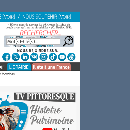
E
/ NOUS SOUTENIR
[VOIR]
[VOIR]
« Hâtons-nous de raconter les délicieuses histoires du
peuple avant qu'il ne les ait oubliées »
(C. Nodier, 1840)
NOUS REJOINDRE SUR...
ir
LIBRAIRIE
Il était une France
e locutions