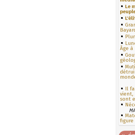
Le m
peuple
L'él
Gra
Bayar
Plum
Lun
Âge à 
Gouf
géolo
Muti
détrui
monde
Il f
vient,
sont e
Néce
MA
Mate
figure