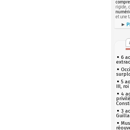
compren
rigide, 
numéri
et une 
►
P
6 a
extrao
Occi
surpl
5 a
III, r
4 a
privi
Const
3 a
Guill
Mus
réouv