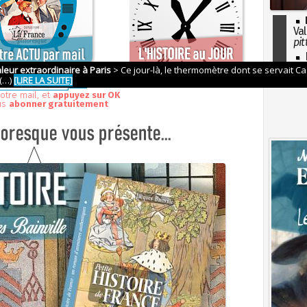
Val
pit
I
so
l'H
otre mail, et
appuyez sur OK
us
abonner gratuitement