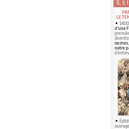
IL É
PA
LE TE
1400 
d'une F
premièr
divertis
racines
notre p
d'entrev
Édité
ouvrage