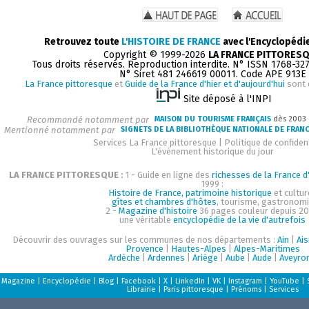
Retrouvez toute
L'HISTOIRE DE FRANCE
avec l'Encyclopédi
Copyright © 1999-2026
LA FRANCE PITTORES
Tous droits réservés. Reproduction interdite. N° ISSN 1768-32
N° Siret 481 246619 00011. Code APE 913E
La France pittoresque
et
Guide de la France d'hier et d'aujourd'hui
sont 
Site déposé à l'INPI
Recommandé notamment par
MAISON DU TOURISME FRANÇAIS
dès 2003
Mentionné notamment par
SIGNETS DE LA BIBLIOTHÈQUE NATIONALE DE FRAN
Services La France pittoresque
|
Politique de confident
L'événement historique du jour
LA FRANCE PITTORESQUE :
1 - Guide en ligne des
richesses de la France d'
1999 :
Histoire de France, patrimoine historique
et cultur
gîtes et chambres d'hôtes
, tourisme, gastronom
2 -
Magazine d'histoire
36 pages couleur depuis 20
une véritable
encyclopédie de la vie d'autrefois
Découvrir des ouvrages sur les communes de nos départements :
Ain
|
Ai
Provence
|
Hautes-Alpes
|
Alpes-Maritimes
Ardèche
|
Ardennes
|
Ariège
|
Aube
|
Aude
|
Aveyro
Magazine
|
Encyclopédie
|
Blog
|
Facebook
|
X
|
LinkedIn
|
VK
|
Instagram
|
YouTube
|
Librairie
|
Paris pittoresque
|
Prénoms
|
Services