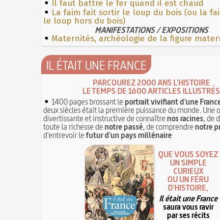
Il faut battre le fer quand il est chaud
La faim fait sortir le loup du bois (ou la f
le loup hors du bois)
MANIFESTATIONS / EXPOSITIONS
Maternités, archéologie de la figure mater
IL ÉTAIT UNE FRANCE
PARCOUREZ 2000 ANS L'HISTOIRE
LE TEMPS DE 1600 ARTICLES ILLUSTRÉS
1400 pages brossant le
portrait vivifiant d'une Franc
deux siècles était la première puissance du monde. Une 
divertissante et instructive de connaître
nos racines
, de 
toute la richesse de
notre passé
, de comprendre
notre p
d'entrevoir le
futur d'un pays millénaire
QUE VOUS SOYEZ
UN SIMPLE
CURIEUX
OU UN FÉRU
D'HISTOIRE,
Il était une France
saura vous ravir
par ses récits