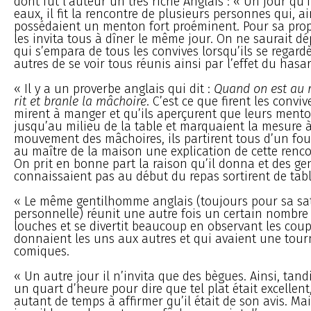
dont fut l’auteur un très riche Anglais : « Un jour qu’i
eaux, il fit la rencontre de plusieurs personnes qui, ai
possédaient un menton fort proéminent. Pour sa propre
les invita tous à dîner le même jour. On ne saurait dé
qui s’empara de tous les convives lorsqu’ils se regardè
autres de se voir tous réunis ainsi par l’effet du hasar
« Il y a un proverbe anglais qui dit :
Quand on est au r
rit et branle la mâchoire
. C’est ce que firent les conviv
mirent à manger et qu’ils aperçurent que leurs ment
jusqu’au milieu de la table et marquaient la mesure
mouvement des mâchoires, ils partirent tous d’un fo
au maître de la maison une explication de cette renc
On prit en bonne part la raison qu’il donna et des ge
connaissaient pas au début du repas sortirent de tab
« Le même gentilhomme anglais (toujours pour sa sat
personnelle) réunit une autre fois un certain nombr
louches et se divertit beaucoup en observant les coups
donnaient les uns aux autres et qui avaient une tour
comiques.
« Un autre jour il n’invita que des bègues. Ainsi, tand
un quart d’heure pour dire que tel plat était excellent
autant de temps à affirmer qu’il était de son avis. Ma