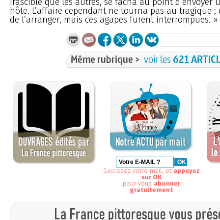
irascible que les autres, se fâcha au point d’envoyer 
hôte. L’affaire cependant ne tourna pas au tragique 
de l’arranger, mais ces agapes furent interrompues. »
Même rubrique >
voir les
621 ARTIC
Saisissez votre mail, et
appuyez
sur OK
pour vous
abonner
gratuitement