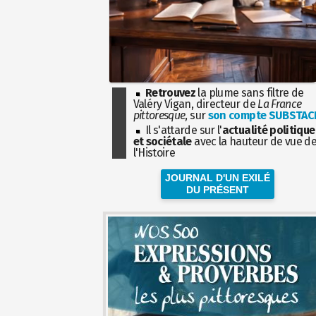
Retrouvez
la plume sans filtre de
Valéry Vigan, directeur de
La France
pittoresque
, sur
son compte SUBSTAC
Il s'attarde sur l'
actualité politique
et sociétale
avec la hauteur de vue d
l'Histoire
JOURNAL D'UN EXILÉ
DU PRÉSENT