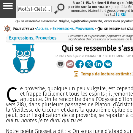
8 août 1548 : Henri II fixe que l’eff
portée sur la monnaie
> Jusqu’à la fin
monnaies étaient fort grossièrement tr
les (…)
[LIRE]
Qui se ressemble s'assemble. Origine, signification proverbe, expression populair
Vous êtes ici :
Accueil
>
Expressions, Proverbes
> Qui se ressemble s'a
Expressions, Proverbes
Proverbes et expressions populaires d’usage 
signification d’expressions proverbiales de l
Qui se ressemble s’a
Publié / Mis à jour le
DIMANCHE
18 DÉCEMBRE 201
Temps de lecture estimé :
C
e proverbe, quoique un peu vulgaire, est cepend
et frappe facilement tous les esprits ; il remont
antiquité. On le rencontre dans l’Odyssée d’Hom
vers 218), dans plusieurs passages de Platon, d’Aristot
la Vieillesse de Cicéron et dans la quatrième épître de
peut, pour l’explication de ce proverbe, se reporter à c
qui tu hantes je te dirai qui tu es
.
Notre poète Gresset a dit : « On vous juge d’abord su