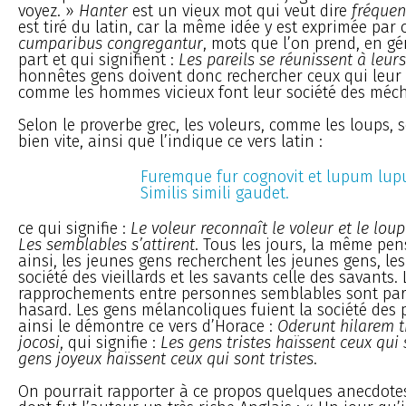
voyez. »
Hanter
est un vieux mot qui veut dire
fréquen
est tiré du latin, car la même idée y est exprimée par 
cumparibus congregantur
, mots que l’on prend, en g
part et qui signifient :
Les pareils se réunissent à leurs
honnêtes gens doivent donc rechercher ceux qui leur
comme les hommes vicieux font leur société des méc
Selon le proverbe grec, les voleurs, comme les loups, 
bien vite, ainsi que l’indique ce vers latin :
Furemque fur cognovit et lupum lup
Similis simili gaudet.
ce qui signifie :
Le voleur reconnaît le voleur et le loup
Les semblables s’attirent
. Tous les jours, la même pens
ainsi, les jeunes gens recherchent les jeunes gens, les 
société des vieillards et les savants celle des savants. 
rapprochements entre personnes semblables sont parfo
hasard. Les gens mélancoliques fuient la société des 
ainsi le démontre ce vers d’Horace :
Oderunt hilarem t
jocosi
, qui signifie :
Les gens tristes haïssent ceux qui 
gens joyeux haïssent ceux qui sont tristes
.
On pourrait rapporter à ce propos quelques anecdote