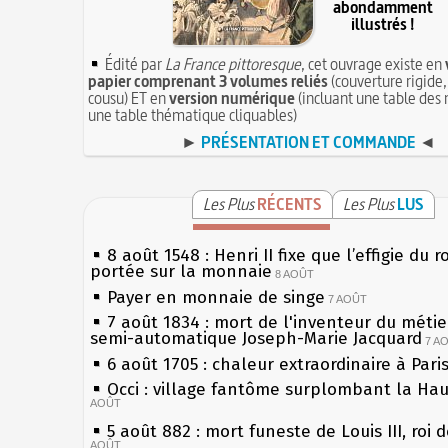
abondamment
illustrés !
Édité par
La France pittoresque
, cet ouvrage existe en
papier comprenant 3 volumes reliés
(couverture rigide,
cousu) ET en
version numérique
(incluant une table des 
une table thématique cliquables)
►
PRÉSENTATION ET COMMANDE
◄
Les Plus
RÉCENTS
Les Plus
LUS
8 août 1548 : Henri II fixe que l’effigie du r
portée sur la monnaie
8 AOÛT
Payer en monnaie de singe
7 AOÛT
7 août 1834 : mort de l'inventeur du métier
semi-automatique Joseph-Marie Jacquard
7 A
6 août 1705 : chaleur extraordinaire à Pari
Occi : village fantôme surplombant la Ha
AOÛT
5 août 882 : mort funeste de Louis III, roi 