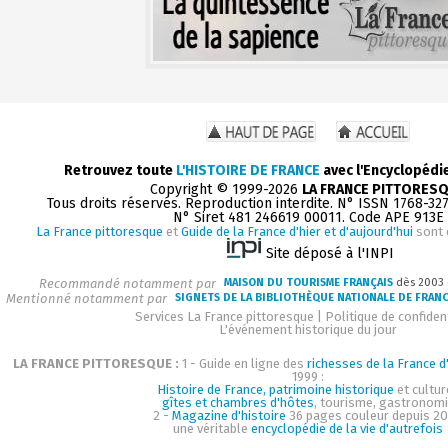
Retrouvez toute
L'HISTOIRE DE FRANCE
avec l'Encyclopédi
Copyright © 1999-2026
LA FRANCE PITTORES
Tous droits réservés. Reproduction interdite. N° ISSN 1768-32
N° Siret 481 246619 00011. Code APE 913E
La France pittoresque
et
Guide de la France d'hier et d'aujourd'hui
sont 
Site déposé à l'INPI
Recommandé notamment par
MAISON DU TOURISME FRANÇAIS
dès 2003
Mentionné notamment par
SIGNETS DE LA BIBLIOTHÈQUE NATIONALE DE FRAN
Services La France pittoresque
|
Politique de confident
L'événement historique du jour
LA FRANCE PITTORESQUE :
1 - Guide en ligne des
richesses de la France d'
1999 :
Histoire de France, patrimoine historique
et cultur
gîtes et chambres d'hôtes
, tourisme, gastronom
2 -
Magazine d'histoire
36 pages couleur depuis 20
une véritable
encyclopédie de la vie d'autrefois