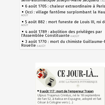
semi-automatique Joseph-Marie Jacquard
7 A
6 août 1705 : chaleur extraordinaire à Pari
Occi : village fantôme surplombant la Ha
AOÛT
5 août 882 : mort funeste de Louis III, roi 
AOÛT
4 août 1789 : abolition des privilèges par
l'Assemblée Constituante
4 AOÛT
3 août 1770 : mort du chimiste Guillaume-
Rouelle
3 AOÛT
Musée Jean de La Fontaine : réouverture 
rénovation
2 AOÛT
2 août 1802 : Bonaparte est nommé consul
Sécheresses (Grandes), étés caniculaires à
AOÛT
les siècles
1er août 1589 : Henri III est poignardé à S
27 mai 1610 : supplice de François Ravailla
par Jacques Clément, moine jacobin
du roi Henri IV
1ER AOÛT
31 juillet 1899 : décret instaurant les mou
Pierre qui roule n'amasse pas mousse
boîtes aux lettres en fonte de Léon Mougeo
Qui aime bien châtie bien
30 juillet 1918 : mort d'Auguste Poulain, f
Tout vient à point à qui sait attendre
Chocolat Poulain
30 JUILLET
François II (né le 19 janvier 1544, mort le
29 juillet 1881 : loi sur la liberté de la pre
1560)