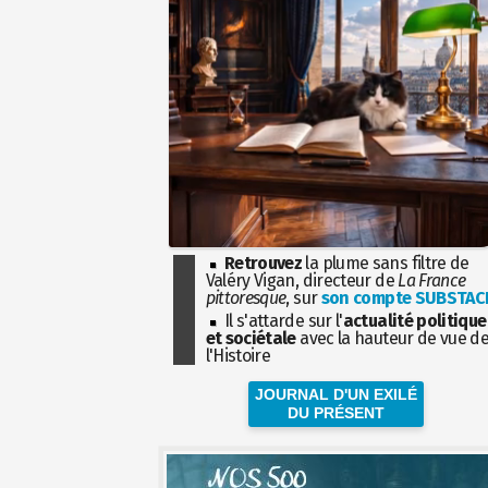
Retrouvez
la plume sans filtre de
Valéry Vigan, directeur de
La France
pittoresque
, sur
son compte SUBSTAC
Il s'attarde sur l'
actualité politique
et sociétale
avec la hauteur de vue d
l'Histoire
JOURNAL D'UN EXILÉ
DU PRÉSENT