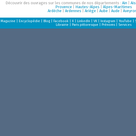
Découvrir des ouvrages sur les communes de nos départements :
Ain
|
Ai
Provence
|
Hautes-Alpes
|
Alpes-Maritimes
Ardèche
|
Ardennes
|
Ariège
|
Aube
|
Aude
|
Aveyro
Magazine
|
Encyclopédie
|
Blog
|
Facebook
|
X
|
LinkedIn
|
VK
|
Instagram
|
YouTube
|
Librairie
|
Paris pittoresque
|
Prénoms
|
Services