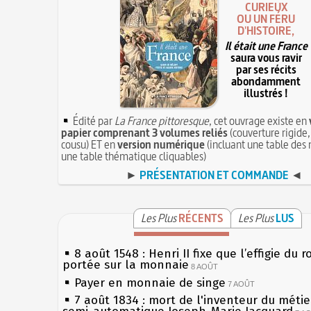
CURIEUX
OU UN FÉRU
D'HISTOIRE,
Il était une France
saura vous ravir
par ses récits
abondamment
illustrés !
Édité par
La France pittoresque
, cet ouvrage existe en
papier comprenant 3 volumes reliés
(couverture rigide,
cousu) ET en
version numérique
(incluant une table des 
une table thématique cliquables)
►
PRÉSENTATION ET COMMANDE
◄
Les Plus
RÉCENTS
Les Plus
LUS
8 août 1548 : Henri II fixe que l’effigie du r
portée sur la monnaie
8 AOÛT
Payer en monnaie de singe
7 AOÛT
7 août 1834 : mort de l'inventeur du métier