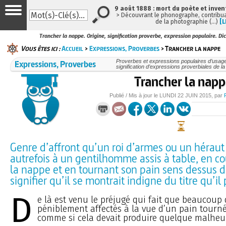
9 août 1888 : mort du poète et inven
> Découvrant le phonographe, contribuan
de la photographie (…)
[L
Trancher la nappe. Origine, signification proverbe, expression populaire. Dic
Vous êtes ici :
Accueil
>
Expressions, Proverbes
> Trancher la nappe
Expressions, Proverbes
Proverbes et expressions populaires d’usage 
signification d’expressions proverbiales de l
Trancher la nap
Publié / Mis à jour le
LUNDI
22 JUIN 2015
, par
Genre d’affront qu’un roi d’armes ou un héraut 
autrefois à un gentilhomme assis à table, en c
la nappe et en tournant son pain sens dessus d
signifier qu’il se montrait indigne du titre qu’il 
D
e là est venu le préjugé qui fait que beaucoup
péniblement affectés à la vue d’un pain tourn
comme si cela devait produire quelque malheu