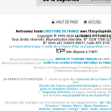
Retrouvez toute
L'HISTOIRE DE FRANCE
avec l'Encyclopédi
Copyright © 1999-2026
LA FRANCE PITTORES
Tous droits réservés. Reproduction interdite. N° ISSN 1768-32
N° Siret 481 246619 00011. Code APE 913E
La France pittoresque
et
Guide de la France d'hier et d'aujourd'hui
sont 
Site déposé à l'INPI
Recommandé notamment par
MAISON DU TOURISME FRANÇAIS
dès 2003
Mentionné notamment par
SIGNETS DE LA BIBLIOTHÈQUE NATIONALE DE FRAN
Services La France pittoresque
|
Politique de confident
L'événement historique du jour
LA FRANCE PITTORESQUE :
1 - Guide en ligne des
richesses de la France d'
1999 :
Histoire de France, patrimoine historique
et cultur
gîtes et chambres d'hôtes
, tourisme, gastronom
2 -
Magazine d'histoire
36 pages couleur depuis 20
une véritable
encyclopédie de la vie d'autrefois
Découvrir des ouvrages sur les communes de nos départements :
Ain
|
Ai
Provence
|
Hautes-Alpes
|
Alpes-Maritimes
Ardèche
|
Ardennes
|
Ariège
|
Aube
|
Aude
|
Aveyro