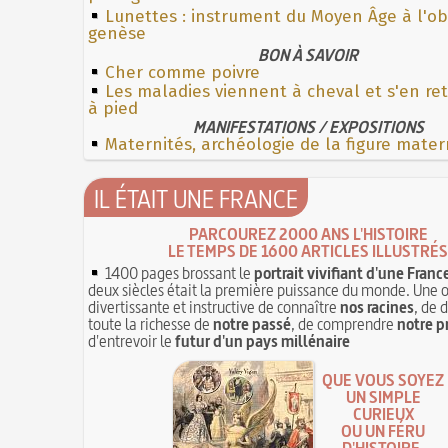
Lunettes : instrument du Moyen Âge à l'o
genèse
BON À SAVOIR
Cher comme poivre
Les maladies viennent à cheval et s'en re
à pied
MANIFESTATIONS / EXPOSITIONS
Maternités, archéologie de la figure mater
IL ÉTAIT UNE FRANCE
PARCOUREZ 2000 ANS L'HISTOIRE
LE TEMPS DE 1600 ARTICLES ILLUSTRÉS
1400 pages brossant le
portrait vivifiant d'une Franc
deux siècles était la première puissance du monde. Une 
divertissante et instructive de connaître
nos racines
, de 
toute la richesse de
notre passé
, de comprendre
notre p
d'entrevoir le
futur d'un pays millénaire
QUE VOUS SOYEZ
UN SIMPLE
CURIEUX
OU UN FÉRU