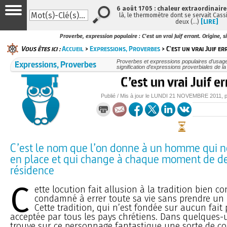
6 août 1705 : chaleur extraordinaire
là, le thermomètre dont se servait Cass
deux (…)
[LIRE]
Proverbe, expression populaire : C'est un vrai Juif errant. Origine, si
Vous êtes ici :
Accueil
>
Expressions, Proverbes
> C'est un vrai Juif e
Expressions, Proverbes
Proverbes et expressions populaires d’usage 
signification d’expressions proverbiales de l
C’est un vrai Juif e
Publié / Mis à jour le
LUNDI
21 NOVEMBRE 2011
, 
C’est le nom que l’on donne à un homme qui ne
en place et qui change à chaque moment de d
résidence
C
ette locution fait allusion à la tradition bien c
condamné à errer toute sa vie sans prendre un 
Cette tradition, qui n’est fondée sur aucun fait p
acceptée par tous les pays chrétiens. Dans quelque
trouve sur ce personnage fantastique une sorte de c