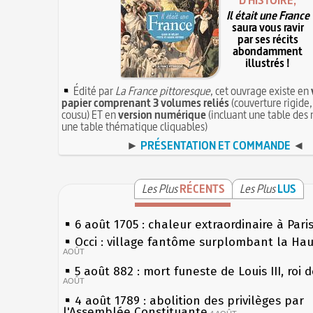
D'HISTOIRE,
Il était une France
saura vous ravir
par ses récits
abondamment
illustrés !
Édité par
La France pittoresque
, cet ouvrage existe en
papier comprenant 3 volumes reliés
(couverture rigide,
cousu) ET en
version numérique
(incluant une table des 
une table thématique cliquables)
►
PRÉSENTATION ET COMMANDE
◄
Les Plus
RÉCENTS
Les Plus
LUS
6 août 1705 : chaleur extraordinaire à Pari
Occi : village fantôme surplombant la Ha
AOÛT
5 août 882 : mort funeste de Louis III, roi 
AOÛT
4 août 1789 : abolition des privilèges par
l'Assemblée Constituante