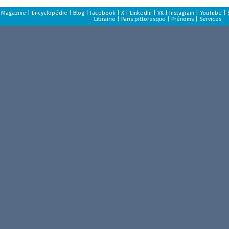
Magazine
|
Encyclopédie
|
Blog
|
Facebook
|
X
|
LinkedIn
|
VK
|
Instagram
|
YouTube
|
Librairie
|
Paris pittoresque
|
Prénoms
|
Services