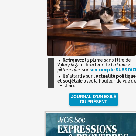
Retrouvez
la plume sans filtre de
Valéry Vigan, directeur de
La France
pittoresque
, sur
son compte SUBSTAC
Il s'attarde sur l'
actualité politique
et sociétale
avec la hauteur de vue d
l'Histoire
JOURNAL D'UN EXILÉ
DU PRÉSENT