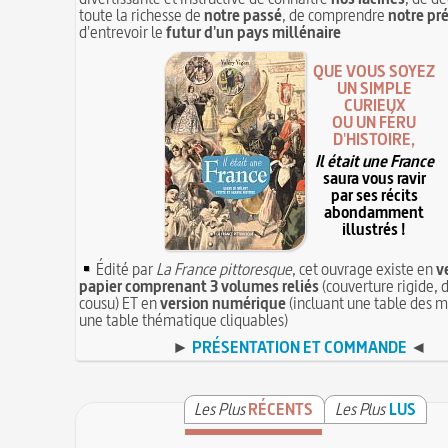
toute la richesse de
notre passé
, de comprendre
notre pr
d'entrevoir le
futur d'un pays millénaire
QUE VOUS SOYEZ
UN SIMPLE
CURIEUX
OU UN FÉRU
D'HISTOIRE,
Il était une France
saura vous ravir
par ses récits
abondamment
illustrés !
Édité par
La France pittoresque
, cet ouvrage existe en
v
papier comprenant 3 volumes reliés
(couverture rigide, d
cousu) ET en
version numérique
(incluant une table des m
une table thématique cliquables)
►
PRÉSENTATION ET COMMANDE
◄
Les Plus
RÉCENTS
Les Plus
LUS