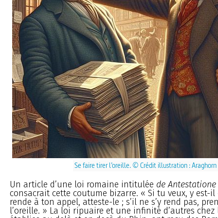
Se faire tirer l’oreille. © Crédit illustration : Araghorn
Un article d’une loi romaine intitulée
de Antestatione
consacrait cette coutume bizarre. « Si tu veux, y est-il d
rende à ton appel, atteste-le ; s’il ne s’y rend pas, pre
l’oreille. » La loi ripuaire et une infinité d’autres chez