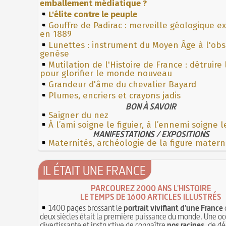
emballement médiatique ?
L'élite contre le peuple
Gouffre de Padirac : merveille géologique e
en 1889
Lunettes : instrument du Moyen Âge à l'ob
genèse
Mutilation de l'Histoire de France : détruire
pour glorifier le monde nouveau
Grandeur d'âme du chevalier Bayard
Plumes, encriers et crayons jadis
BON À SAVOIR
Saigner du nez
À l’ami soigne le figuier, à l’ennemi soigne 
MANIFESTATIONS / EXPOSITIONS
Maternités, archéologie de la figure matern
IL ÉTAIT UNE FRANCE
PARCOUREZ 2000 ANS L'HISTOIRE
LE TEMPS DE 1600 ARTICLES ILLUSTRÉS
1400 pages brossant le
portrait vivifiant d'une France
deux siècles était la première puissance du monde. Une oc
divertissante et instructive de connaître
nos racines
, de dé