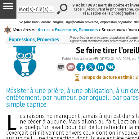
9 août 1888 : mort du poète et inve
Cros
> Découvrant le phonographe, con
réalisation de la photographie (
Se faire tirer l'oreille. Origine, signification proverbe, expression populaire. Di
Vous êtes ici :
Accueil
>
Expressions, Proverbes
> Se faire tirer l'oreil
Expressions, Proverbes
Proverbes et expressions populaires d’usage c
signification d’expressions proverbiales de la 
Se faire tirer l’oreil
Publié / Mis à jour le
VENDREDI
31 MAI 2024
, par
Temps de lecture estimé : 2
Résister à une prière, à une obligation, à un dev
entêtement, par humeur, par orgueil, par pares
simple caprice
L
es raisons ne manquent jamais à qui est dans la
ne céder à aucune. Mais allons au fait. L’action de
à quelqu’un avait pour but de lui rafraîchir la 
l’exerçait primitivement envers ceux dont on invoqua
sur un fait, une transaction dont ils avaient été témo