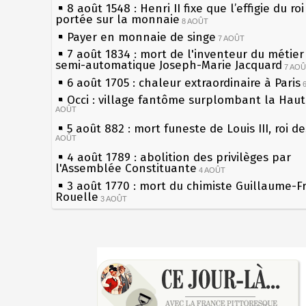
8 août 1548 : Henri II fixe que l’effigie du ro
portée sur la monnaie
8 AOÛT
Payer en monnaie de singe
7 AOÛT
7 août 1834 : mort de l'inventeur du métier 
semi-automatique Joseph-Marie Jacquard
7 AO
6 août 1705 : chaleur extraordinaire à Paris
Occi : village fantôme surplombant la Hau
AOÛT
5 août 882 : mort funeste de Louis III, roi d
AOÛT
4 août 1789 : abolition des privilèges par
l'Assemblée Constituante
4 AOÛT
3 août 1770 : mort du chimiste Guillaume-F
Rouelle
3 AOÛT
Musée Jean de La Fontaine : réouverture a
rénovation
2 AOÛT
2 août 1802 : Bonaparte est nommé consul 
Sécheresses (Grandes), étés caniculaires à 
AOÛT
les siècles
1er août 1589 : Henri III est poignardé à Sa
27 mai 1610 : supplice de François Ravaillac
par Jacques Clément, moine jacobin
du roi Henri IV
1ER AOÛT
31 juillet 1899 : décret instaurant les moug
Pierre qui roule n'amasse pas mousse