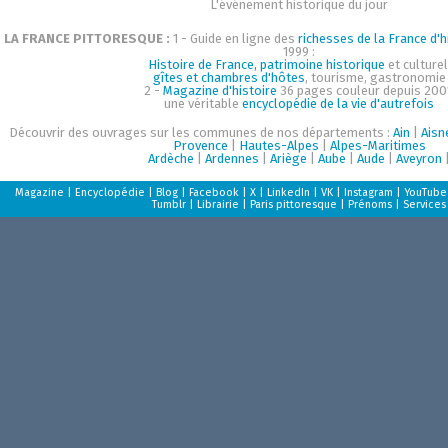
L'événement historique du jour
LA FRANCE PITTORESQUE :
1 - Guide en ligne des
richesses de la France d'h
1999 :
Histoire de France, patrimoine historique
et culturel
gîtes et chambres d'hôtes
, tourisme, gastronomie
2 -
Magazine d'histoire
36 pages couleur depuis 200
une véritable
encyclopédie de la vie d'autrefois
Découvrir des ouvrages sur les communes de nos départements :
Ain
|
Aisn
Provence
|
Hautes-Alpes
|
Alpes-Maritimes
Ardèche
|
Ardennes
|
Ariège
|
Aube
|
Aude
|
Aveyron
Magazine
|
Encyclopédie
|
Blog
|
Facebook
|
X
|
LinkedIn
|
VK
|
Instagram
|
YouTube
Tumblr
|
Librairie
|
Paris pittoresque
|
Prénoms
|
Services