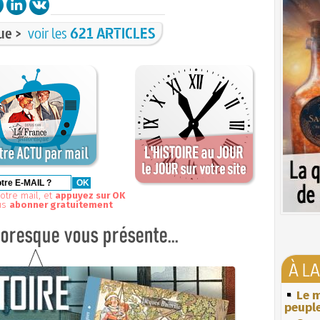
ue >
voir les
621 ARTICLES
otre mail, et
appuyez sur OK
us
abonner gratuitement
À L
Le m
peuple