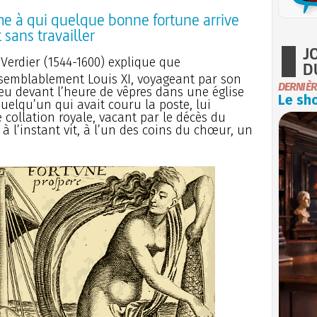
e à qui quelque bonne fortune arrive
 sans travailler
J
Verdier (1544-1600) explique que
D
isemblablement Louis XI, voyageant par son
DERNIÈR
eu devant l’heure de vêpres dans une église
Le sho
elqu’un qui avait couru la poste, lui
ollation royale, vacant par le décès du
i à l’instant vit, à l’un des coins du chœur, un