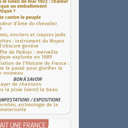
 le soleil de mai 1922 : chaleur
rique ou emballement
tique ?
ite contre le peuple
ndeur d'âme du chevalier
d
es, encriers et crayons jadis
ettes : instrument du Moyen
l'obscure genèse
fre de Padirac : merveille
gique explorée en 1889
lation de l'Histoire de France :
re le passé pour glorifier le
 nouveau
BON À SAVOIR
payer de chansons
s la pluie (vient) le beau
s
NIFESTATIONS / EXPOSITIONS
rnités, archéologie de la
 maternelle
TAIT UNE FRANCE