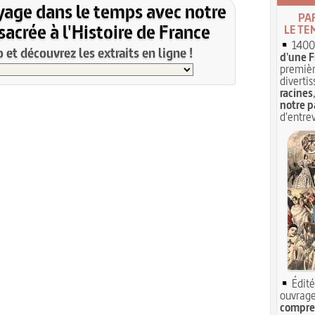
yage dans le temps avec notre
PA
acrée à l'Histoire de France
LE TE
1400 
et découvrez les extraits en ligne !
d'une F
premièr
divertis
racines
notre p
d'entrev
Édité
ouvrage
compren