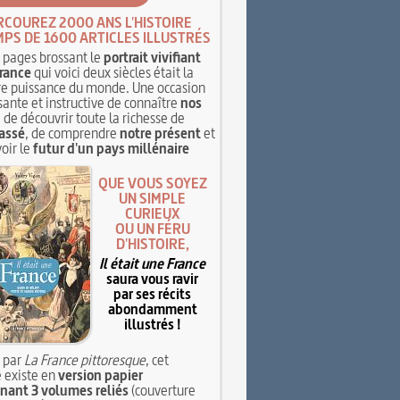
RCOUREZ 2000 ANS L'HISTOIRE
MPS DE 1600 ARTICLES ILLUSTRÉS
pages brossant le
portrait vivifiant
rance
qui voici deux siècles était la
e puissance du monde. Une occasion
sante et instructive de connaître
nos
, de découvrir toute la richesse de
assé
, de comprendre
notre présent
et
oir le
futur d'un pays millénaire
QUE VOUS SOYEZ
UN SIMPLE
CURIEUX
OU UN FÉRU
D'HISTOIRE,
Il était une France
saura vous ravir
par ses récits
abondamment
illustrés !
 par
La France pittoresque
, cet
 existe en
version papier
ant 3 volumes reliés
(couverture