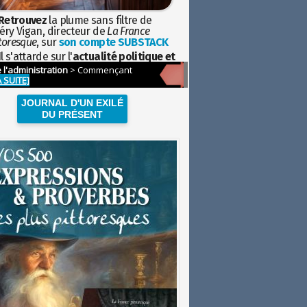
Retrouvez
la plume sans filtre de
éry Vigan, directeur de
La France
toresque
, sur
son compte SUBSTACK
l s'attarde sur l'
actualité politique et
ciétale
avec la hauteur de vue de
istoire
JOURNAL D'UN EXILÉ
DU PRÉSENT