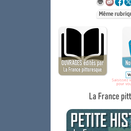
Même rubriq
Saisissez v
pour vo