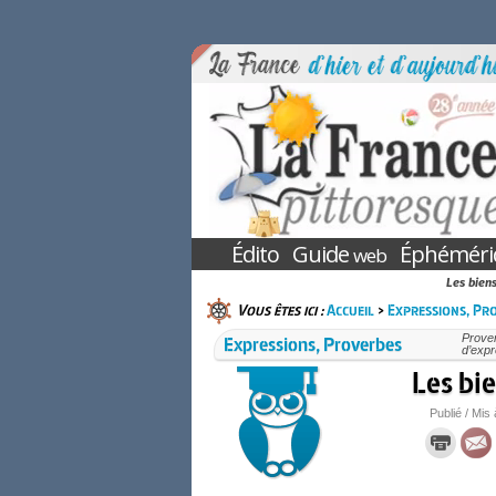
Édito
Guide
Éphéméri
web
Les biens
Vous êtes ici :
Accueil
>
Expressions, Pr
Expressions, Proverbes
Prover
d’expr
Les bi
Publié / Mis 