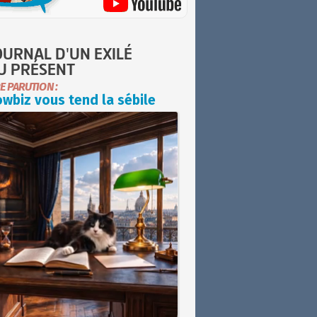
OURNAL D'UN EXILÉ
U PRÉSENT
E PARUTION :
wbiz vous tend la sébile