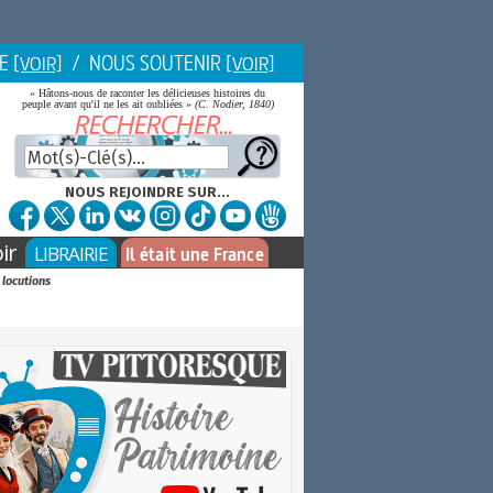
IE
/ NOUS SOUTENIR
[VOIR]
[VOIR]
« Hâtons-nous de raconter les délicieuses histoires du
peuple avant qu'il ne les ait oubliées »
(C. Nodier, 1840)
NOUS REJOINDRE SUR...
ir
LIBRAIRIE
Il était une France
 locutions