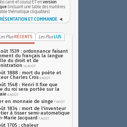
dos carré et cousu) ET en
version
que
(incluant une table des matières
table thématique cliquables)
RÉSENTATION ET COMMANDE
◄
Les Plus
RÉCENTS
Les Plus
LUS
août 1539 : ordonnance faisant
ment du français la langue
elle du droit et de
nistration
10 AOÛT
oût 1888 : mort du poète et
teur Charles Cros
9 AOÛT
ût 1548 : Henri II fixe que
gie du roi sera portée sur la
aie
8 AOÛT
er en monnaie de singe
7 AOÛT
oût 1834 : mort de l'inventeur
tier à tisser semi-automatique
h-Marie Jacquard
7 AOÛT
oût 1705 : chaleur