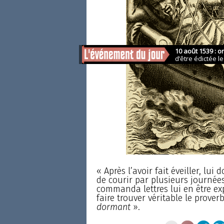
« Après l’avoir fait éveiller, lui
de courir par plusieurs journées,
commanda lettres lui en être exp
faire trouver véritable le proverb
dormant
».