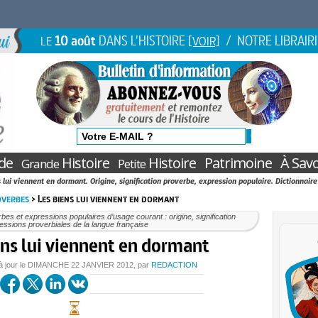
10 août
DANS L'HISTOIRE
/ NOTRE LIBRAIR
LE
[VOIR]
de
Histoire
Histoire
Patrimoine
À Savo
Grande
Petite
 lui viennent en dormant. Origine, signification proverbe, expression populaire. Dictionnaire
overbes
> Les biens lui viennent en dormant
bes et expressions populaires d’usage courant : origine, signification
essions proverbiales de la langue française
ens lui viennent en dormant
à jour le
DIMANCHE
22 JANVIER 2012
, par
REDACTION