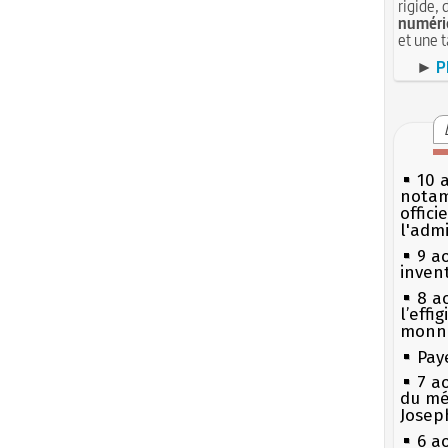
rigide, 
numéri
et une 
►
P
10 
notam
offici
l'admi
9 a
inven
8 ao
l’effi
monn
Pay
7 a
du mé
Josep
6 a