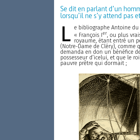
Se dit en parlant d’un homm
lorsqu’il ne s’y attend pas et
L
e bibliographe Antoine du 
er
« François I
, ou plus vra
royaume, étant entré un p
(Notre-Dame de Cléry), comme qu
demanda en don un bénéfice de c
possesseur d’icelui, et que le ro
pauvre prêtre qui dormait ;