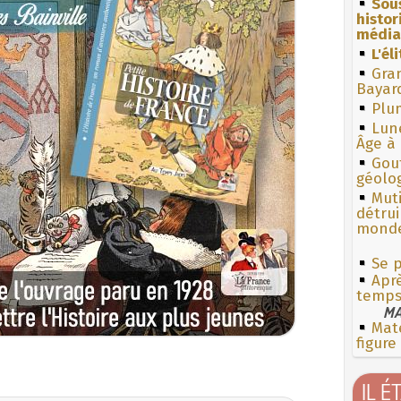
Sous
histo
média
L'él
Gra
Bayar
Plum
Lun
Âge à 
Gouf
géolo
Muti
détrui
monde
Se 
Aprè
temp
MA
Mate
figure
IL É