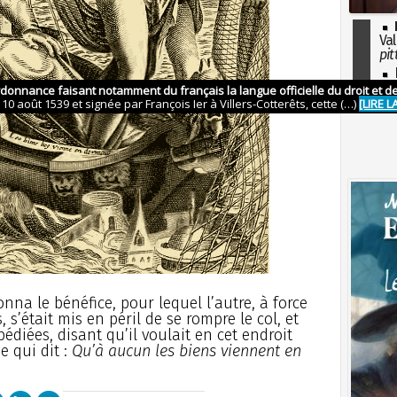
Val
pit
I
so
l'H
 donna le bénéfice, pour lequel l’autre, à force
 s’était mis en péril de se rompre le col, et
édiées, disant qu’il voulait en cet endroit
e qui dit :
Qu’à aucun les biens viennent en