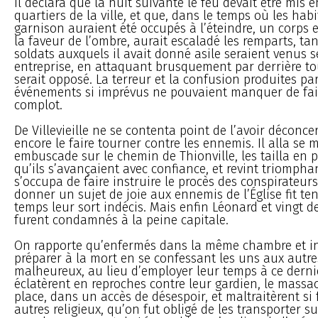
Il déclara que la nuit suivante le feu devait être mis e
quartiers de la ville, et que, dans le temps où les habi
garnison auraient été occupés à l’éteindre, un corps 
la faveur de l’ombre, aurait escaladé les remparts, ta
soldats auxquels il avait donné asile seraient venus 
entreprise, en attaquant brusquement par derrière tou
serait opposé. La terreur et la confusion produites pa
événements si imprévus ne pouvaient manquer de fair
complot.
De Villevieille ne se contenta point de l’avoir déconcer
encore le faire tourner contre les ennemis. Il alla se 
embuscade sur le chemin de Thionville, les tailla en 
qu’ils s’avançaient avec confiance, et revint triomphan
s’occupa de faire instruire le procès des conspirateurs
donner un sujet de joie aux ennemis de l’Église fit te
temps leur sort indécis. Mais enfin Léonard et vingt 
furent condamnés à la peine capitale.
On rapporte qu’enfermés dans la même chambre et in
préparer à la mort en se confessant les uns aux autre
malheureux, au lieu d’employer leur temps à ce dernie
éclatèrent en reproches contre leur gardien, le massac
place, dans un accès de désespoir, et maltraitèrent si 
autres religieux, qu’on fut obligé de les transporter s