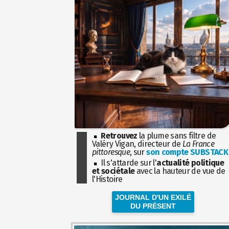
Retrouvez
la plume sans filtre de
Valéry Vigan, directeur de
La France
pittoresque
, sur
son compte SUBSTACK
Il s'attarde sur l'
actualité politique
et sociétale
avec la hauteur de vue de
l'Histoire
JOURNAL D'UN EXILÉ
DU PRÉSENT