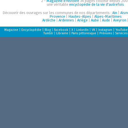
2 -
Magazine d'histoire
36 pages couleur depuis 200
une véritable
encyclopédie de la vie d'autrefois
Découvrir des ouvrages sur les communes de nos départements :
Ain
|
Aisn
Provence
|
Hautes-Alpes
|
Alpes-Maritimes
Ardèche
|
Ardennes
|
Ariège
|
Aube
|
Aude
|
Aveyron
Magazine
|
Encyclopédie
|
Blog
|
Facebook
|
X
|
LinkedIn
|
VK
|
Instagram
|
YouTube
Tumblr
|
Librairie
|
Paris pittoresque
|
Prénoms
|
Services