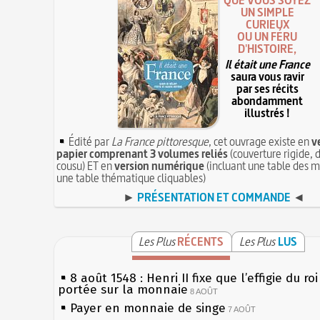
QUE VOUS SOYEZ
UN SIMPLE
CURIEUX
OU UN FÉRU
D'HISTOIRE,
Il était une France
saura vous ravir
par ses récits
abondamment
illustrés !
Édité par
La France pittoresque
, cet ouvrage existe en
v
papier comprenant 3 volumes reliés
(couverture rigide, d
cousu) ET en
version numérique
(incluant une table des m
une table thématique cliquables)
►
PRÉSENTATION ET COMMANDE
◄
Les Plus
RÉCENTS
Les Plus
LUS
8 août 1548 : Henri II fixe que l’effigie du ro
portée sur la monnaie
8 AOÛT
Payer en monnaie de singe
7 AOÛT