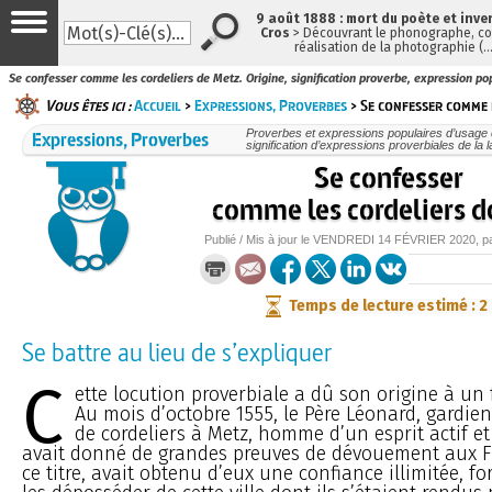
9 août 1888 : mort du poète et inve
Cros
> Découvrant le phonographe, con
réalisation de la photographie (
Se confesser comme les cordeliers de Metz. Origine, signification proverbe, expression pop
Vous êtes ici :
Accueil
>
Expressions, Proverbes
> Se confesser comme 
Expressions, Proverbes
Proverbes et expressions populaires d’usage c
signification d’expressions proverbiales de la 
Se confesser
comme les cordeliers d
Publié / Mis à jour le
VENDREDI
14 FÉVRIER 2020
, p
Temps de lecture estimé : 2
Se battre au lieu de s’expliquer
C
ette locution proverbiale a dû son origine à un f
Au mois d’octobre 1555, le Père Léonard, gardie
de cordeliers à Metz, homme d’un esprit actif et 
avait donné de grandes preuves de dévouement aux Fra
ce titre, avait obtenu d’eux une confiance illimitée, fo