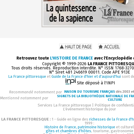
Retrouvez toute
L'HISTOIRE DE FRANCE
avec l'Encyclopédie
Copyright © 1999-2026
LA FRANCE PITTORESQ
Tous droits réservés. Reproduction interdite. N° ISSN 1768-327
N° Siret 481 246619 00011. Code APE 913E
La France pittoresque
et
Guide de la France d'hier et d'aujourd'hui
sont d
Site déposé à l'INPI
Recommandé notamment par
MAISON DU TOURISME FRANÇAIS
dès 2003 e
SIGNETS DE LA BIBLIOTHÈQUE NATIONALE DE FR
Mentionné notamment par
CULTURE
Services La France pittoresque
|
Politique de confidenti
L'événement historique du jour
LA FRANCE PITTORESQUE :
1 - Guide en ligne des
richesses de la France d'h
1999 :
Histoire de France, patrimoine historique
et culturel
gîtes et chambres d'hôtes
, tourisme, gastronomie