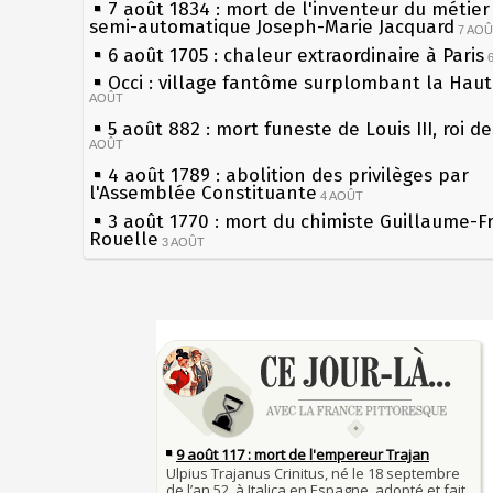
7 août 1834 : mort de l'inventeur du métier 
semi-automatique Joseph-Marie Jacquard
7 AO
6 août 1705 : chaleur extraordinaire à Paris
Occi : village fantôme surplombant la Hau
AOÛT
5 août 882 : mort funeste de Louis III, roi d
AOÛT
4 août 1789 : abolition des privilèges par
l'Assemblée Constituante
4 AOÛT
3 août 1770 : mort du chimiste Guillaume-F
Rouelle
3 AOÛT
Musée Jean de La Fontaine : réouverture a
rénovation
2 AOÛT
2 août 1802 : Bonaparte est nommé consul 
Sécheresses (Grandes), étés caniculaires à 
AOÛT
les siècles
1er août 1589 : Henri III est poignardé à Sa
27 mai 1610 : supplice de François Ravaillac
par Jacques Clément, moine jacobin
du roi Henri IV
1ER AOÛT
31 juillet 1899 : décret instaurant les moug
Pierre qui roule n'amasse pas mousse
boîtes aux lettres en fonte de Léon Mougeot
Qui aime bien châtie bien
30 juillet 1918 : mort d'Auguste Poulain, fo
Tout vient à point à qui sait attendre
Chocolat Poulain
30 JUILLET
François II (né le 19 janvier 1544, mort le 