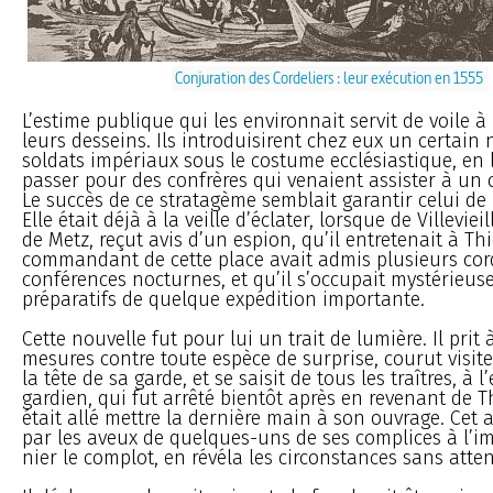
Conjuration des Cordeliers : leur exécution en 1555
L’estime publique qui les environnait servit de voile à 
leurs desseins. Ils introduisirent chez eux un certain
soldats impériaux sous le costume ecclésiastique, en 
passer pour des confrères qui venaient assister à un 
Le succès de ce stratagème semblait garantir celui de 
Elle était déjà à la veille d’éclater, lorsque de Villevie
de Metz, reçut avis d’un espion, qu’il entretenait à Thi
commandant de cette place avait admis plusieurs cord
conférences nocturnes, et qu’il s’occupait mystérieu
préparatifs de quelque expédition importante.
Cette nouvelle fut pour lui un trait de lumière. Il prit 
mesures contre toute espèce de surprise, courut visite
la tête de sa garde, et se saisit de tous les traîtres, à 
gardien, qui fut arrêté bientôt après en revenant de Th
était allé mettre la dernière main à son ouvrage. Cet a
par les aveux de quelques-uns de ses complices à l’im
nier le complot, en révéla les circonstances sans atten