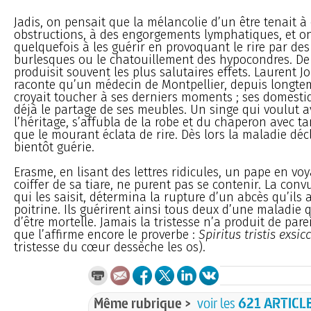
Jadis, on pensait que la mélancolie d’un être tenait à
obstructions, à des engorgements lymphatiques, et o
quelquefois à les guérir en provoquant le rire par de
burlesques ou le chatouillement des hypocondres. De fa
produisit souvent les plus salutaires effets. Laurent Jo
raconte qu’un médecin de Montpellier, depuis longt
croyait toucher à ses derniers moments ; ses domestiq
déjà le partage de ses meubles. Un singe qui voulut a
l’héritage, s’affubla de la robe et du chaperon avec ta
que le mourant éclata de rire. Dès lors la maladie décl
bientôt guérie.
Erasme, en lisant des lettres ridicules, un pape en vo
coiffer de sa tiare, ne purent pas se contenir. La conv
qui les saisit, détermina la rupture d’un abcès qu’ils 
poitrine. Ils guérirent ainsi tous deux d’une maladie
d’être mortelle. Jamais la tristesse n’a produit de parei
que l’affirme encore le proverbe :
Spiritus tristis exsic
tristesse du cœur dessèche les os).
Même rubrique >
voir les
621 ARTICL