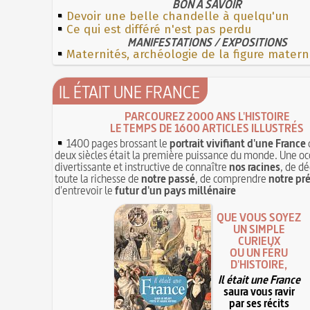
BON À SAVOIR
Devoir une belle chandelle à quelqu'un
Ce qui est différé n'est pas perdu
MANIFESTATIONS / EXPOSITIONS
Maternités, archéologie de la figure matern
IL ÉTAIT UNE FRANCE
PARCOUREZ 2000 ANS L'HISTOIRE
LE TEMPS DE 1600 ARTICLES ILLUSTRÉS
1400 pages brossant le
portrait vivifiant d'une France
deux siècles était la première puissance du monde. Une oc
divertissante et instructive de connaître
nos racines
, de dé
toute la richesse de
notre passé
, de comprendre
notre pr
d'entrevoir le
futur d'un pays millénaire
QUE VOUS SOYEZ
UN SIMPLE
CURIEUX
OU UN FÉRU
D'HISTOIRE,
Il était une France
saura vous ravir
par ses récits