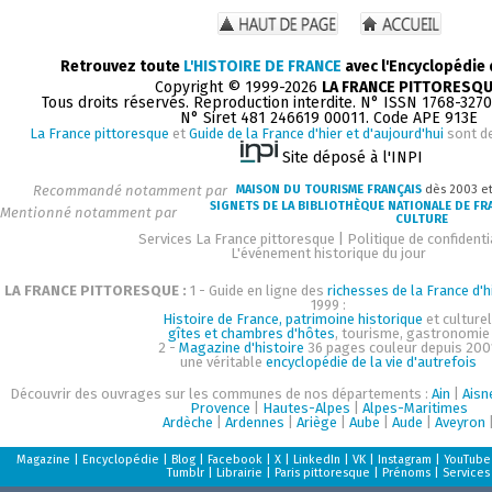
Retrouvez toute
L'HISTOIRE DE FRANCE
avec l'Encyclopédie
Copyright © 1999-2026
LA FRANCE PITTORESQ
Tous droits réservés. Reproduction interdite. N° ISSN 1768-327
N° Siret 481 246619 00011. Code APE 913E
La France pittoresque
et
Guide de la France d'hier et d'aujourd'hui
sont d
Site déposé à l'INPI
Recommandé notamment par
MAISON DU TOURISME FRANÇAIS
dès 2003 e
SIGNETS DE LA BIBLIOTHÈQUE NATIONALE DE FR
Mentionné notamment par
CULTURE
Services La France pittoresque
|
Politique de confidenti
L'événement historique du jour
LA FRANCE PITTORESQUE :
1 - Guide en ligne des
richesses de la France d'h
1999 :
Histoire de France, patrimoine historique
et culturel
gîtes et chambres d'hôtes
, tourisme, gastronomie
2 -
Magazine d'histoire
36 pages couleur depuis 200
une véritable
encyclopédie de la vie d'autrefois
Découvrir des ouvrages sur les communes de nos départements :
Ain
|
Aisn
Provence
|
Hautes-Alpes
|
Alpes-Maritimes
Ardèche
|
Ardennes
|
Ariège
|
Aube
|
Aude
|
Aveyron
Magazine
|
Encyclopédie
|
Blog
|
Facebook
|
X
|
LinkedIn
|
VK
|
Instagram
|
YouTube
Tumblr
|
Librairie
|
Paris pittoresque
|
Prénoms
|
Services