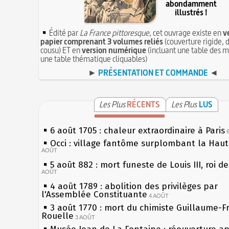
abondamment
illustrés !
Édité par
La France pittoresque
, cet ouvrage existe en
v
papier comprenant 3 volumes reliés
(couverture rigide, d
cousu) ET en
version numérique
(incluant une table des m
une table thématique cliquables)
►
PRÉSENTATION ET COMMANDE
◄
Les Plus
RÉCENTS
Les Plus
LUS
6 août 1705 : chaleur extraordinaire à Paris
Occi : village fantôme surplombant la Hau
AOÛT
5 août 882 : mort funeste de Louis III, roi d
AOÛT
4 août 1789 : abolition des privilèges par
l'Assemblée Constituante
4 AOÛT
3 août 1770 : mort du chimiste Guillaume-F
Rouelle
3 AOÛT