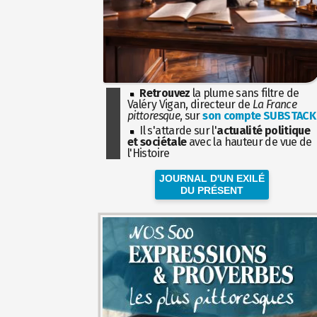
Retrouvez
la plume sans filtre de
Valéry Vigan, directeur de
La France
pittoresque
, sur
son compte SUBSTACK
Il s'attarde sur l'
actualité politique
et sociétale
avec la hauteur de vue de
l'Histoire
JOURNAL D'UN EXILÉ
DU PRÉSENT