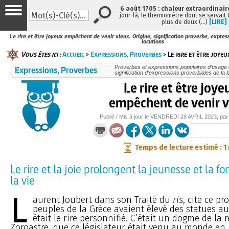
6 août 1705 : chaleur extraordinair
jour-là, le thermomètre dont se servait
plus de deux (…)
[LIRE]
Le rire et être joyeux empêchent de venir vieux. Origine, signification proverbe, expres
locutions
Vous êtes ici :
Accueil
>
Expressions, Proverbes
> Le rire et être joye
Expressions, Proverbes
Proverbes et expressions populaires d’usage c
signification d’expressions proverbiales de la 
Le rire et être joye
empêchent de venir 
Publié / Mis à jour le
VENDREDI
28 AVRIL 2023
, pa
Temps de lecture estimé : 1
Le rire et la joie prolongent la jeunesse et la fo
la vie
L
aurent Joubert dans son Traité du
ris
, cite ce p
peuples de la Grèce avaient élevé des statues au
était le rire personnifié. C’était un dogme de la r
Zoroastre, que ce législateur était venu au monde en r