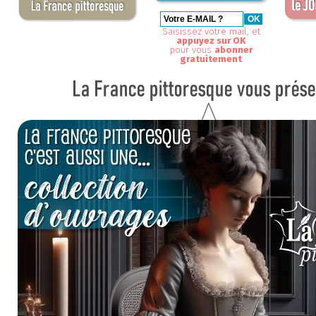
Saisissez votre mail, et
appuyez sur OK
pour vous
abonner
gratuitement