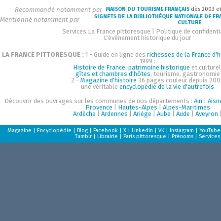
Recommandé notamment par
MAISON DU TOURISME FRANÇAIS
dès 2003 e
SIGNETS DE LA BIBLIOTHÈQUE NATIONALE DE FR
Mentionné notamment par
CULTURE
Services La France pittoresque
|
Politique de confidenti
L'événement historique du jour
LA FRANCE PITTORESQUE :
1 - Guide en ligne des
richesses de la France d'h
1999 :
Histoire de France, patrimoine historique
et culturel
gîtes et chambres d'hôtes
, tourisme, gastronomie
2 -
Magazine d'histoire
36 pages couleur depuis 200
une véritable
encyclopédie de la vie d'autrefois
Découvrir des ouvrages sur les communes de nos départements :
Ain
|
Aisn
Provence
|
Hautes-Alpes
|
Alpes-Maritimes
Ardèche
|
Ardennes
|
Ariège
|
Aube
|
Aude
|
Aveyron
Magazine
|
Encyclopédie
|
Blog
|
Facebook
|
X
|
LinkedIn
|
VK
|
Instagram
|
YouTube
Tumblr
|
Librairie
|
Paris pittoresque
|
Prénoms
|
Services