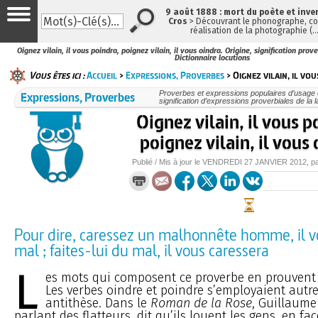
9 août 1888 : mort du poète et inve
Cros
> Découvrant le phonographe, con
réalisation de la photographie (
Oignez vilain, il vous poindra, poignez vilain, il vous oindra. Origine, signification pro
Dictionnaire locutions
Vous êtes ici :
Accueil
>
Expressions, Proverbes
> Oignez vilain, il vou
Expressions, Proverbes
Proverbes et expressions populaires d’usage c
signification d’expressions proverbiales de la 
Oignez vilain, il vous p
poignez vilain, il vous
Publié / Mis à jour le
VENDREDI
27 JANVIER 2012
, p
Pour dire, caressez un malhonnête homme, il v
mal ; faites-lui du mal, il vous caressera
L
es mots qui composent ce proverbe en prouvent 
Les verbes oindre et poindre s’employaient autre
antithèse. Dans le
Roman de la Rose
, Guillaume 
parlant des flatteurs, dit qu’ils louent les gens, en fac