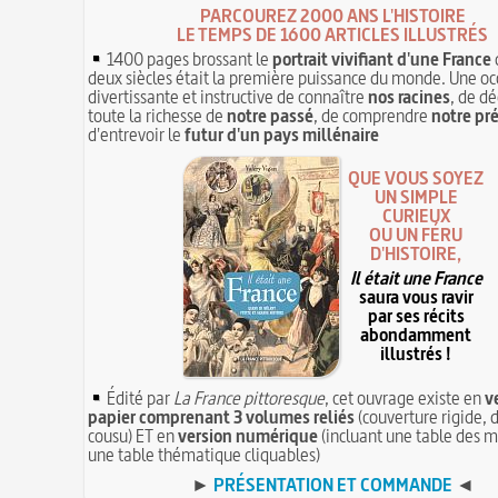
PARCOUREZ 2000 ANS L'HISTOIRE
LE TEMPS DE 1600 ARTICLES ILLUSTRÉS
1400 pages brossant le
portrait vivifiant d'une France
deux siècles était la première puissance du monde. Une oc
divertissante et instructive de connaître
nos racines
, de dé
toute la richesse de
notre passé
, de comprendre
notre pr
d'entrevoir le
futur d'un pays millénaire
QUE VOUS SOYEZ
UN SIMPLE
CURIEUX
OU UN FÉRU
D'HISTOIRE,
Il était une France
saura vous ravir
par ses récits
abondamment
illustrés !
Édité par
La France pittoresque
, cet ouvrage existe en
v
papier comprenant 3 volumes reliés
(couverture rigide, d
cousu) ET en
version numérique
(incluant une table des m
une table thématique cliquables)
►
PRÉSENTATION ET COMMANDE
◄