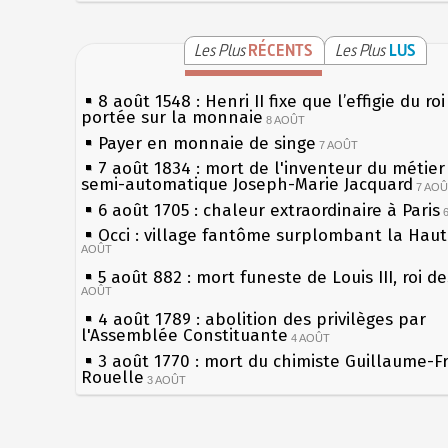
Les Plus
RÉCENTS
Les Plus
LUS
8 août 1548 : Henri II fixe que l’effigie du ro
portée sur la monnaie
8 AOÛT
Payer en monnaie de singe
7 AOÛT
7 août 1834 : mort de l'inventeur du métier 
semi-automatique Joseph-Marie Jacquard
7 AO
6 août 1705 : chaleur extraordinaire à Paris
Occi : village fantôme surplombant la Hau
AOÛT
5 août 882 : mort funeste de Louis III, roi d
AOÛT
4 août 1789 : abolition des privilèges par
l'Assemblée Constituante
4 AOÛT
3 août 1770 : mort du chimiste Guillaume-F
Rouelle
3 AOÛT
Musée Jean de La Fontaine : réouverture a
rénovation
2 AOÛT
2 août 1802 : Bonaparte est nommé consul 