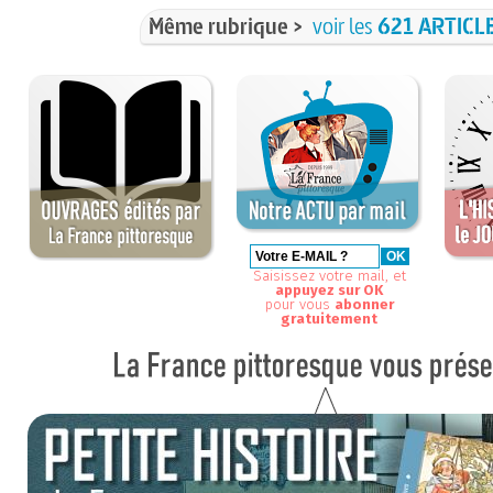
Même rubrique >
voir les
621 ARTICL
Saisissez votre mail, et
appuyez sur OK
pour vous
abonner
gratuitement