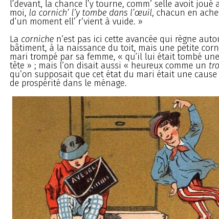
l’devant, la chance l’y tourne, comm’ selle avoit joué
moi,
la cornich’ l’y tombe dans l’œuil
, chacun en ache
d’un moment ell’ r’vient à vuide. »
La
corniche
n’est pas ici cette avancée qui règne auto
bâtiment, à la naissance du toit, mais une petite corn
mari trompé par sa femme, « qu’il lui était tombé une
tête » ; mais l’on disait aussi « heureux comme un
tr
qu’on supposait que cet état du mari était une cause 
de prospérité dans le ménage.