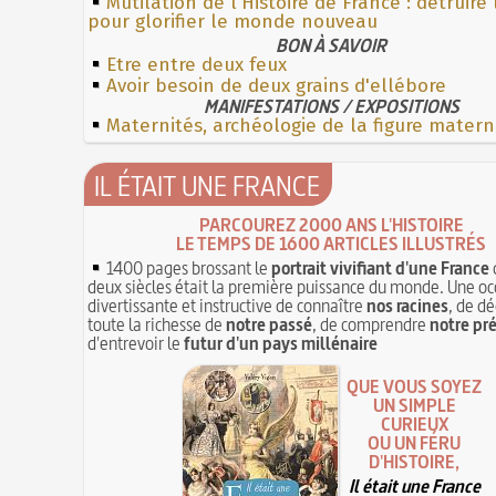
Mutilation de l'Histoire de France : détruire
pour glorifier le monde nouveau
BON À SAVOIR
Etre entre deux feux
Avoir besoin de deux grains d'ellébore
MANIFESTATIONS / EXPOSITIONS
Maternités, archéologie de la figure matern
IL ÉTAIT UNE FRANCE
PARCOUREZ 2000 ANS L'HISTOIRE
LE TEMPS DE 1600 ARTICLES ILLUSTRÉS
1400 pages brossant le
portrait vivifiant d'une France
deux siècles était la première puissance du monde. Une oc
divertissante et instructive de connaître
nos racines
, de dé
toute la richesse de
notre passé
, de comprendre
notre pr
d'entrevoir le
futur d'un pays millénaire
QUE VOUS SOYEZ
UN SIMPLE
CURIEUX
OU UN FÉRU
D'HISTOIRE,
Il était une France