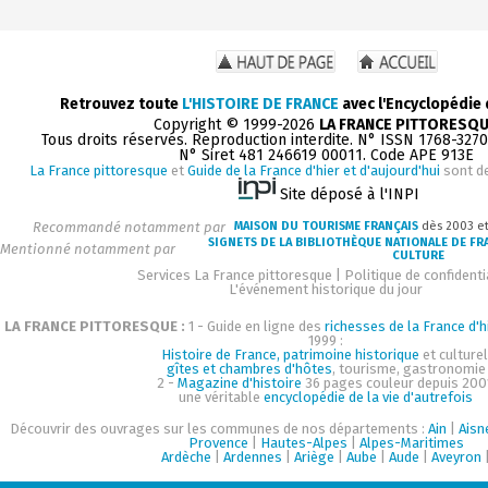
Retrouvez toute
L'HISTOIRE DE FRANCE
avec l'Encyclopédie
Copyright © 1999-2026
LA FRANCE PITTORESQ
Tous droits réservés. Reproduction interdite. N° ISSN 1768-327
N° Siret 481 246619 00011. Code APE 913E
La France pittoresque
et
Guide de la France d'hier et d'aujourd'hui
sont d
Site déposé à l'INPI
Recommandé notamment par
MAISON DU TOURISME FRANÇAIS
dès 2003 e
SIGNETS DE LA BIBLIOTHÈQUE NATIONALE DE FR
Mentionné notamment par
CULTURE
Services La France pittoresque
|
Politique de confidenti
L'événement historique du jour
LA FRANCE PITTORESQUE :
1 - Guide en ligne des
richesses de la France d'h
1999 :
Histoire de France, patrimoine historique
et culturel
gîtes et chambres d'hôtes
, tourisme, gastronomie
2 -
Magazine d'histoire
36 pages couleur depuis 200
une véritable
encyclopédie de la vie d'autrefois
Découvrir des ouvrages sur les communes de nos départements :
Ain
|
Aisn
Provence
|
Hautes-Alpes
|
Alpes-Maritimes
Ardèche
|
Ardennes
|
Ariège
|
Aube
|
Aude
|
Aveyron