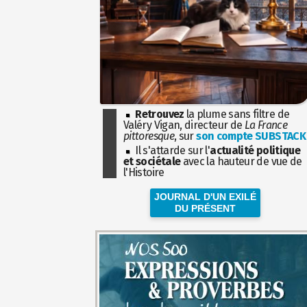
Retrouvez
la plume sans filtre de
Valéry Vigan, directeur de
La France
pittoresque
, sur
son compte SUBSTACK
Il s'attarde sur l'
actualité politique
et sociétale
avec la hauteur de vue de
l'Histoire
JOURNAL D'UN EXILÉ
DU PRÉSENT