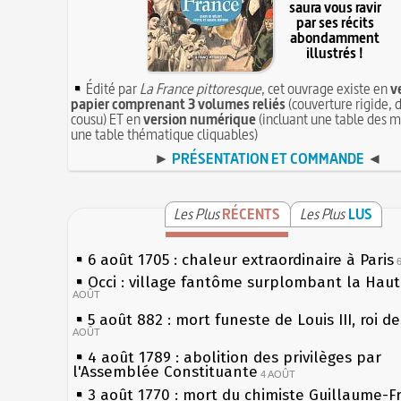
saura vous ravir
par ses récits
abondamment
illustrés !
Édité par
La France pittoresque
, cet ouvrage existe en
v
papier comprenant 3 volumes reliés
(couverture rigide, d
cousu) ET en
version numérique
(incluant une table des m
une table thématique cliquables)
►
PRÉSENTATION ET COMMANDE
◄
Les Plus
RÉCENTS
Les Plus
LUS
6 août 1705 : chaleur extraordinaire à Paris
Occi : village fantôme surplombant la Hau
AOÛT
5 août 882 : mort funeste de Louis III, roi d
AOÛT
4 août 1789 : abolition des privilèges par
l'Assemblée Constituante
4 AOÛT
3 août 1770 : mort du chimiste Guillaume-F