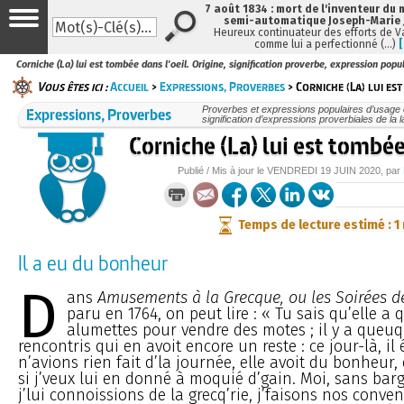
7 août 1834 : mort de l'inventeur du 
semi-automatique Joseph-Marie
Heureux continuateur des efforts de V
comme lui a perfectionné (…)
Corniche (La) lui est tombée dans l'oeil. Origine, signification proverbe, expression popu
Vous êtes ici :
Accueil
>
Expressions, Proverbes
> Corniche (La) lui est
Expressions, Proverbes
Proverbes et expressions populaires d’usage c
signification d’expressions proverbiales de la 
Corniche (La) lui est tombée
Publié / Mis à jour le
VENDREDI
19 JUIN 2020
, par
Temps de lecture estimé : 1
Il a eu du bonheur
D
ans
Amusements à la Grecque, ou les Soirées de
paru en 1764, on peut lire : « Tu sais qu’elle a q
alumettes pour vendre des motes ; il y a queuqu
rencontris qui en avoit encore un reste : ce jour-là, il ét
n’avions rien fait d’la journée, elle avoit du bonheur
si j’veux lui en donné à moquié d’gain. Moi, sans bar
j’lui connoissions de la grecq’rie, j’faisons nos conven