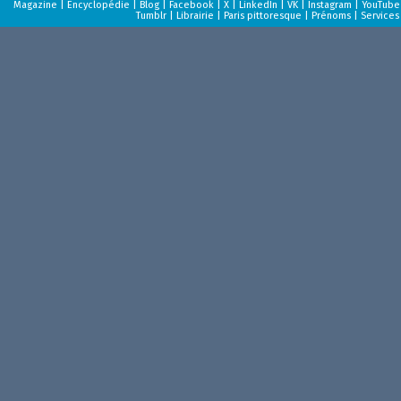
Magazine
|
Encyclopédie
|
Blog
|
Facebook
|
X
|
LinkedIn
|
VK
|
Instagram
|
YouTube
Tumblr
|
Librairie
|
Paris pittoresque
|
Prénoms
|
Services