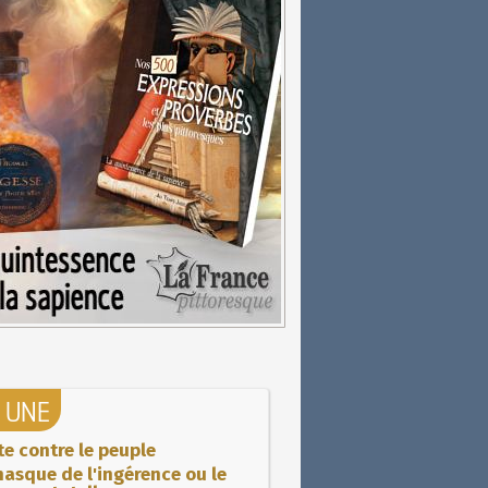
A UNE
ite contre le peuple
asque de l'ingérence ou le