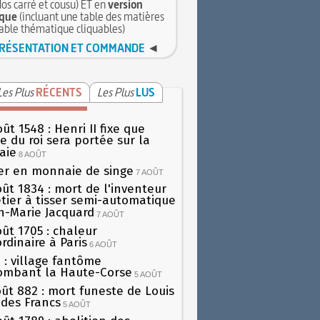
dos carré et cousu) ET en
version
que
(incluant une table des matières
table thématique cliquables)
RÉSENTATION ET COMMANDE
◄
Les Plus
RÉCENTS
Les Plus
LUS
ût 1548 : Henri II fixe que
gie du roi sera portée sur la
aie
8 AOÛT
er en monnaie de singe
7 AOÛT
oût 1834 : mort de l'inventeur
tier à tisser semi-automatique
h-Marie Jacquard
7 AOÛT
oût 1705 : chaleur
rdinaire à Paris
6 AOÛT
 : village fantôme
ombant la Haute-Corse
5 AOÛT
oût 882 : mort funeste de Louis
oi des Francs
5 AOÛT