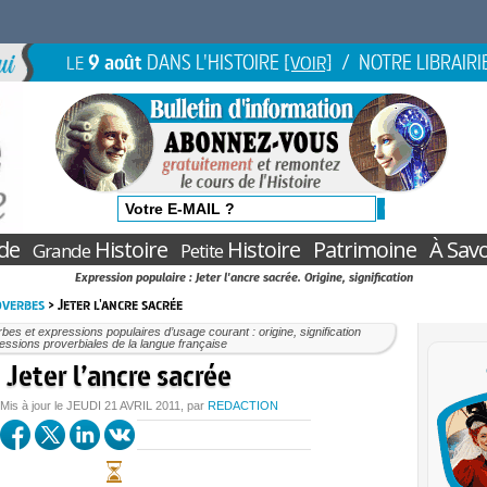
9 août
DANS L'HISTOIRE
/ NOTRE LIBRAIRI
LE
[VOIR]
de
Histoire
Histoire
Patrimoine
À Savo
Grande
Petite
Expression populaire : Jeter l'ancre sacrée. Origine, signification
overbes
> Jeter l'ancre sacrée
bes et expressions populaires d’usage courant : origine, signification
essions proverbiales de la langue française
Jeter l’ancre sacrée
 Mis à jour le
JEUDI
21 AVRIL 2011
, par
REDACTION