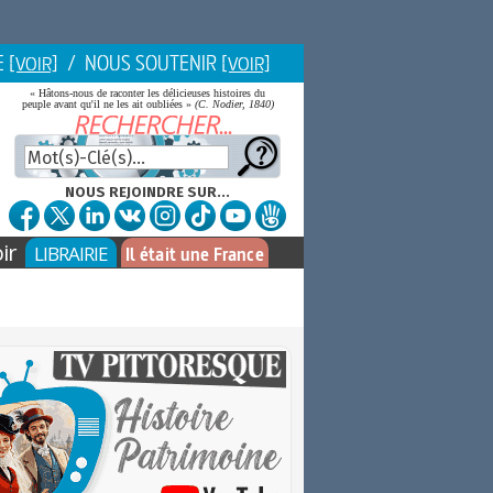
E
/ NOUS SOUTENIR
[VOIR]
[VOIR]
« Hâtons-nous de raconter les délicieuses histoires du
peuple avant qu'il ne les ait oubliées »
(C. Nodier, 1840)
NOUS REJOINDRE SUR...
ir
LIBRAIRIE
Il était une France