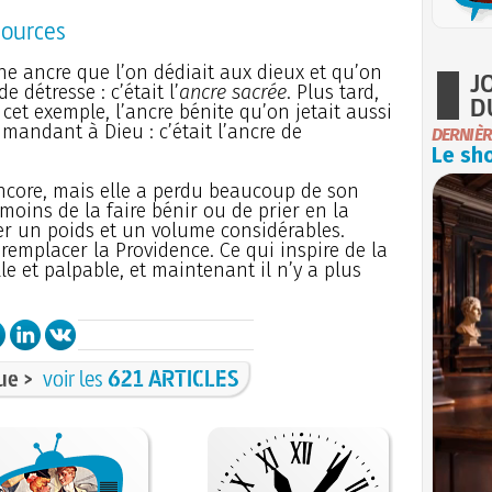
sources
une ancre que l’on dédiait aux dieux et qu’on
J
e détresse : c’était l’
ancre sacrée
. Plus tard,
D
à cet exemple, l’ancre bénite qu’on jetait aussi
mandant à Dieu : c’était l’ancre de
DERNIÈR
Le sho
encore, mais elle a perdu beaucoup de son
 moins de la faire bénir ou de prier en la
er un poids et un volume considérables.
 remplacer la Providence. Ce qui inspire de la
lle et palpable, et maintenant il n’y a plus
ue >
voir les
621 ARTICLES