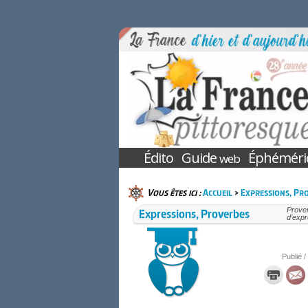
Édito
Guide
Éphéméri
web
Vous êtes ici :
Accueil
>
Expressions, Pr
Expressions, Proverbes
Prover
d’expr
Publié /