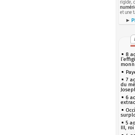
rigide, 
numéri
et une 
►
P
8 ao
l’effi
monn
Pay
7 a
du mé
Josep
6 a
extrao
Occi
surpl
5 a
III, r