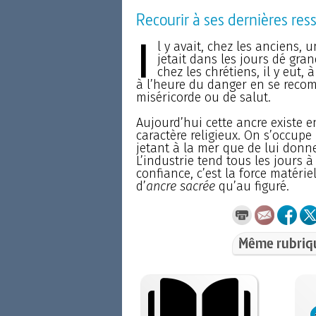
Recourir à ses dernières res
I
l y avait, chez les anciens, 
jetait dans les jours dé grand
chez les chrétiens, il y eut, 
à l’heure du danger en se recom
miséricorde ou de salut.
Aujourd’hui cette ancre existe 
caractère religieux. On s’occupe
jetant à la mer que de lui donn
L’industrie tend tous les jours à
confiance, c’est la force matérie
d’
ancre sacrée
qu’au figuré.
Même rubriq