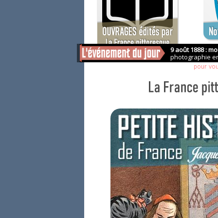
Saisissez v
pour vo