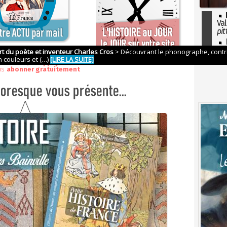
Val
pit
I
so
l'H
otre mail, et
appuyez sur OK
us
abonner gratuitement