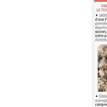
PA
LE TE
1400 
d'une F
premièr
divertis
racines
notre p
d'entrev
Édité
ouvrage
compren