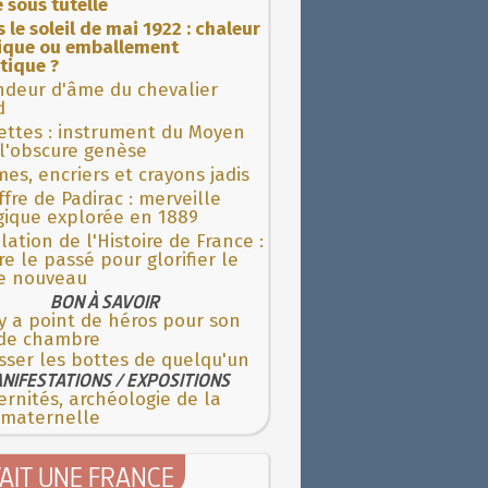
 sous tutelle
 le soleil de mai 1922 : chaleur
rique ou emballement
tique ?
ndeur d'âme du chevalier
d
ettes : instrument du Moyen
l'obscure genèse
es, encriers et crayons jadis
fre de Padirac : merveille
gique explorée en 1889
lation de l'Histoire de France :
re le passé pour glorifier le
 nouveau
BON À SAVOIR
'y a point de héros pour son
 de chambre
sser les bottes de quelqu'un
NIFESTATIONS / EXPOSITIONS
rnités, archéologie de la
 maternelle
TAIT UNE FRANCE