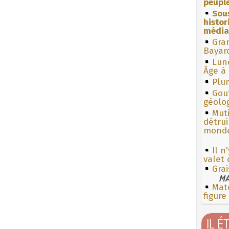
peuple
Sous
histo
média
Gra
Bayar
Lun
Âge à 
Plum
Gouf
géolo
Muti
détrui
monde
Il n
valet
Grai
MA
Mate
figure
IL É