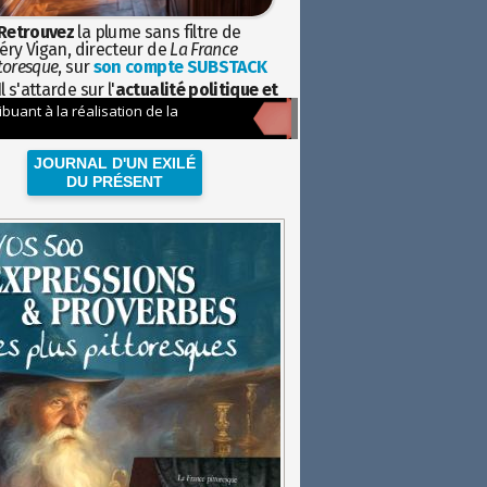
Retrouvez
la plume sans filtre de
éry Vigan, directeur de
La France
toresque
, sur
son compte SUBSTACK
l s'attarde sur l'
actualité politique et
ciétale
avec la hauteur de vue de
istoire
JOURNAL D'UN EXILÉ
DU PRÉSENT