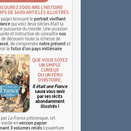
RCOUREZ 2000 ANS L'HISTOIRE
MPS DE 1600 ARTICLES ILLUSTRÉS
pages brossant le
portrait vivifiant
rance
qui voici deux siècles était la
e puissance du monde. Une occasion
sante et instructive de connaître
nos
, de découvrir toute la richesse de
assé
, de comprendre
notre présent
et
oir le
futur d'un pays millénaire
QUE VOUS SOYEZ
UN SIMPLE
CURIEUX
OU UN FÉRU
D'HISTOIRE,
Il était une France
saura vous ravir
par ses récits
abondamment
illustrés !
 par
La France pittoresque
, cet
 existe en
version papier
ant 3 volumes reliés
(couverture