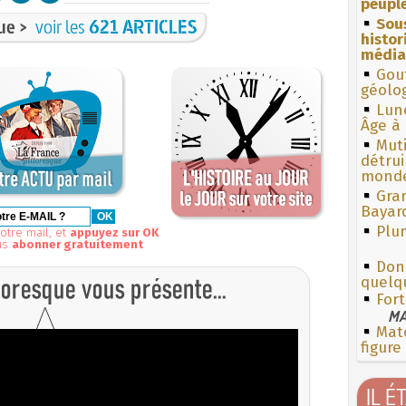
peuple
ue >
voir les
621 ARTICLES
Sous
histo
média
Gouf
géolo
Lun
Âge à 
Muti
détrui
monde
Gra
Bayar
Plum
otre mail, et
appuyez sur OK
us
abonner gratuitement
Don
quelq
For
MA
Mate
figure
IL É