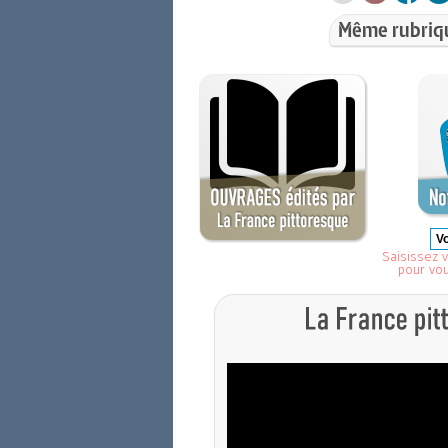
Même rubriq
Saisissez v
pour vo