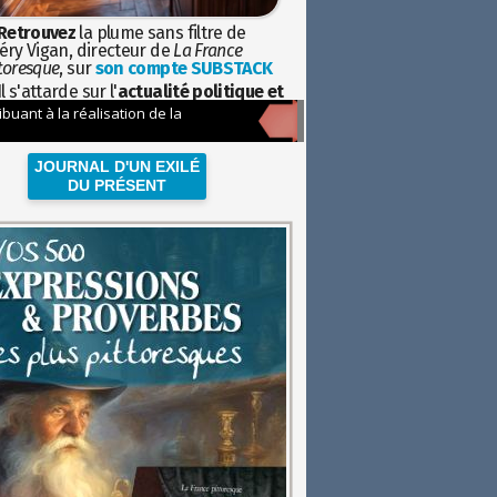
Retrouvez
la plume sans filtre de
éry Vigan, directeur de
La France
toresque
, sur
son compte SUBSTACK
l s'attarde sur l'
actualité politique et
ciétale
avec la hauteur de vue de
istoire
JOURNAL D'UN EXILÉ
DU PRÉSENT