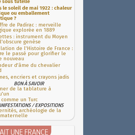
 sous tutelle
 le soleil de mai 1922 : chaleur
rique ou emballement
tique ?
fre de Padirac : merveille
gique explorée en 1889
ettes : instrument du Moyen
l'obscure genèse
lation de l'Histoire de France :
re le passé pour glorifier le
 nouveau
ndeur d'âme du chevalier
d
es, encriers et crayons jadis
BON À SAVOIR
ner de la tablature à
u'un
t comme un Turc
NIFESTATIONS / EXPOSITIONS
rnités, archéologie de la
 maternelle
TAIT UNE FRANCE