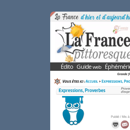
Édito
Guide
Éphéméri
web
Grande fo
Vous êtes ici :
Accueil
>
Expressions, Pr
Expressions, Proverbes
Prover
d’expr
Publié / Mis à