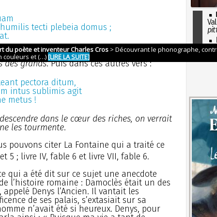
uam
Val
umilis tecti plebeia domus ;
pit
at.
I
so
 plébéien n’éprouve jamais les secousses
l'H
is des grands
. Puis dans ces autres vers :
teant pectora ditum,
 intus sublimis agit
e metus !
 descendre dans le cœur des riches, on verrait
une les tourmente
.
 pouvons citer La Fontaine qui a traité ce
et 5 ; livre IV, fable 6 et livre VII, fable 6.
e qui a été dit sur ce sujet une anecdote
de l’histoire romaine : Damoclès était un des
 appelé Denys l’Ancien. Il vantait les
icence de ses palais, s’extasiait sur sa
’homme n’avait été si heureux. Denys, pour