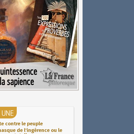
A UNE
ite contre le peuple
asque de l'ingérence ou le