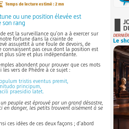
Temps de lecture estimé : 2 mn
une ou une position élevée est
J
e son rang
D
nde est la surveillance qu’on a à exercer sur
DERNIÈR
notre fortune dans la crainte de
Le sho
vé assujettit à une foule de devoirs, de
 connaissent pas ceux dont la position est
t plus sûre et plus indépendante.
xemples abondent pour prouver que ces mots
i les vers de Phèdre à ce sujet :
ulum tristis eventus premit,
gnitudo principum,
cili praesidio latet.
un peuple est éprouvé par un grand désastre,
i en danger, les petits trouvent aisément à se
si ces idées de ces deux façons ; d’abord