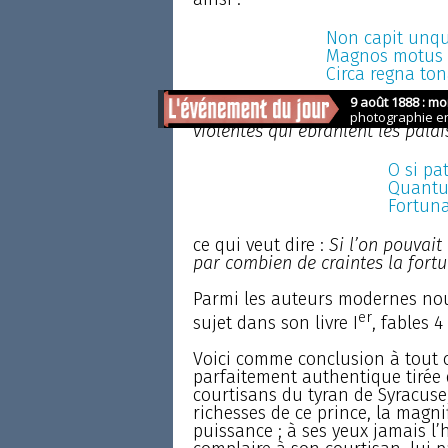
Non capit unq
Magnos motus h
Circa regna ton
ce qui signifie :
L’humble toit du
violentes qui ébranlent les pala
O si pa
Quantum
Fortuna
ce qui veut dire :
Si l’on pouvait
par combien de craintes la fort
Parmi les auteurs modernes nous
er
sujet dans son livre I
, fables 4 
Voici comme conclusion à tout c
parfaitement authentique tirée 
courtisans du tyran de Syracuse,
richesses de ce prince, la magnif
puissance ; à ses yeux jamais l