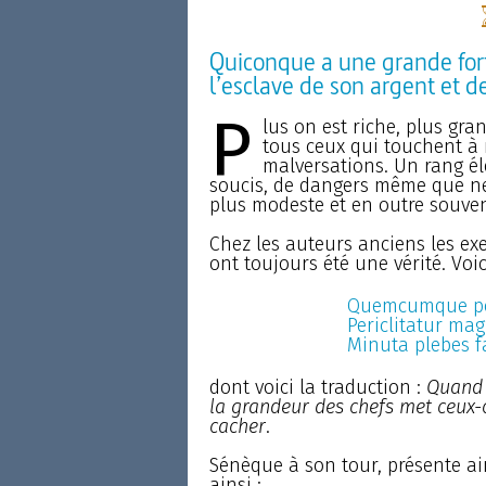
Quiconque a une grande fort
l’esclave de son argent et d
P
lus on est riche, plus gra
tous ceux qui touchent à 
malversations. Un rang éle
soucis, de dangers même que ne
plus modeste et en outre souven
Chez les auteurs anciens les e
ont toujours été une vérité. Voic
Quemcumque pop
Periclitatur ma
Minuta plebes fa
dont voici la traduction :
Quand 
la grandeur des chefs met ceux-c
cacher
.
Sénèque à son tour, présente ain
ainsi :