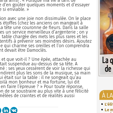
arla ainsi : « Puisque ma vie a tant de
re d’en goûter quelques moments et d’essayer
 si enviable. »
ion avec une joie non dissimulée. On le place
es étoffes (chez les anciens on mangeait à
a tête une couronne de fleurs. Dans la salle
es un service merveilleux d’argenterie ; on y
table chargée des mets les plus rares et les
tentifs à prévenir ses moindres désirs. Ajoutez
 qui charme ses oreilles et l’on comprendra
t devait être Damoclès.
x et que voit-il ? Une épée, attachée au
était suspendue au-dessus de sa tête. A
né : ses yeux cessèrent de voir la richesse qui
ntendirent plus les sons de la musique, sa main
i était sur la table : il ne songeait qu’au
Voilà mon bonheur et ma fortune, lui dit
en faire l’épreuve ? » Pour toute réponse,
de se soustraire au plus vite à une félicité
À L
êlées de craintes et de réalités aussi
L'él
Le m