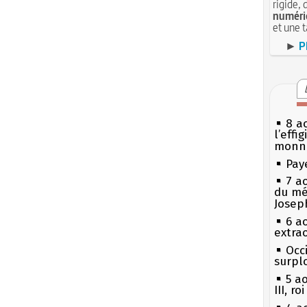
rigide, 
numéri
et une 
►
P
8 ao
l’effi
monn
Pay
7 a
du mé
Josep
6 a
extrao
Occi
surpl
5 a
III, r