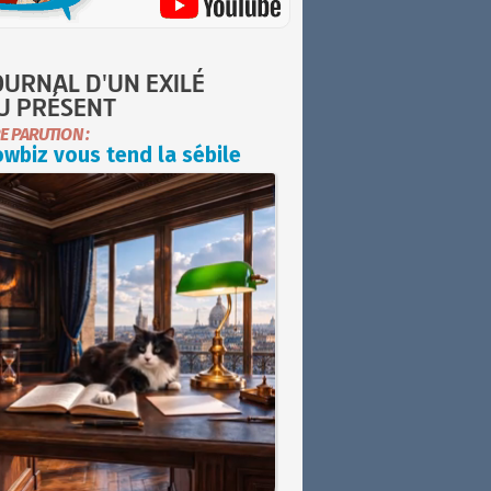
OURNAL D'UN EXILÉ
U PRÉSENT
E PARUTION :
wbiz vous tend la sébile