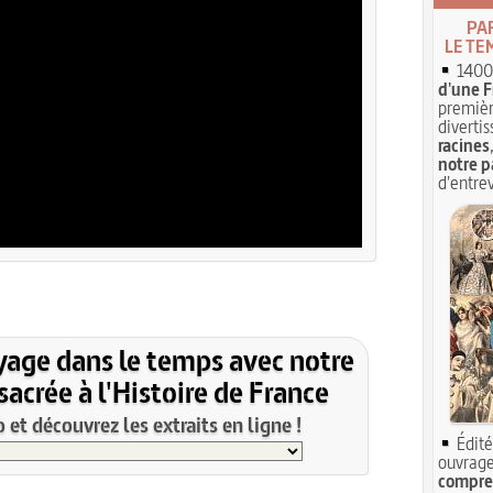
PA
LE TE
1400 
d'une F
premièr
divertis
racines
notre p
d'entrev
yage dans le temps avec notre
acrée à l'Histoire de France
et découvrez les extraits en ligne !
Édité
ouvrage
compren