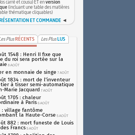
dos carré et cousu) ET en
version
que
(incluant une table des matières
table thématique cliquables)
RÉSENTATION ET COMMANDE
◄
Les Plus
RÉCENTS
Les Plus
LUS
ût 1548 : Henri II fixe que
gie du roi sera portée sur la
aie
8 AOÛT
er en monnaie de singe
7 AOÛT
oût 1834 : mort de l'inventeur
tier à tisser semi-automatique
h-Marie Jacquard
7 AOÛT
oût 1705 : chaleur
rdinaire à Paris
6 AOÛT
 : village fantôme
ombant la Haute-Corse
5 AOÛT
oût 882 : mort funeste de Louis
oi des Francs
5 AOÛT