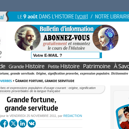
9 août
DANS L'HISTOIRE
/ NOTRE LIBRAIRI
LE
[VOIR]
de
Histoire
Histoire
Patrimoine
À Savo
Grande
Petite
rtune, grande servitude. Origine, signification proverbe, expression populaire. Dictionnaire
overbes
> Grande fortune, grande servitude
bes et expressions populaires d’usage courant : origine, signification
essions proverbiales de la langue française
Grande fortune,
grande servitude
 jour le
VENDREDI
25 NOVEMBRE 2011
, par
REDACTION