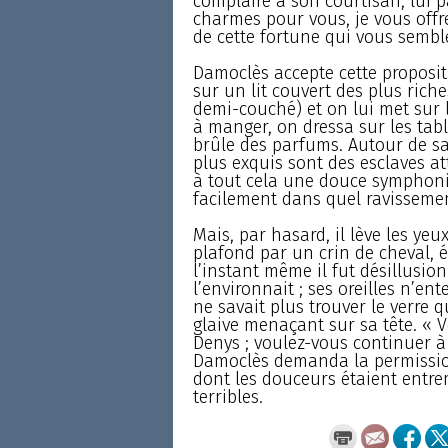
complaire à son courtisan, lui p
charmes pour vous, je vous off
de cette fortune qui vous semble
Damoclès accepte cette proposit
sur un lit couvert des plus rich
demi-couché) et on lui met sur l
à manger, on dressa sur les tabl
brûle des parfums. Autour de sa 
plus exquis sont des esclaves at
à tout cela une douce symphonie
facilement dans quel ravissemen
Mais, par hasard, il lève les yeu
plafond par un crin de cheval, 
l’instant même il fut désillusion
l’environnait ; ses oreilles n’e
ne savait plus trouver le verre qu
glaive menaçant sur sa tête. « 
Denys ; voulez-vous continuer à 
Damoclès demanda la permission 
dont les douceurs étaient entrem
terribles.