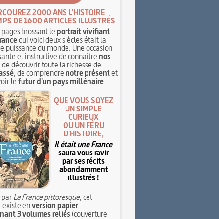
RCOUREZ 2000 ANS L'HISTOIRE
MPS DE 1600 ARTICLES ILLUSTRÉS
pages brossant le
portrait vivifiant
rance
qui voici deux siècles était la
e puissance du monde. Une occasion
sante et instructive de connaître
nos
, de découvrir toute la richesse de
assé
, de comprendre
notre présent
et
oir le
futur d'un pays millénaire
QUE VOUS SOYEZ
UN SIMPLE
CURIEUX
OU UN FÉRU
D'HISTOIRE,
Il était une France
saura vous ravir
par ses récits
abondamment
illustrés !
 par
La France pittoresque
, cet
 existe en
version papier
ant 3 volumes reliés
(couverture