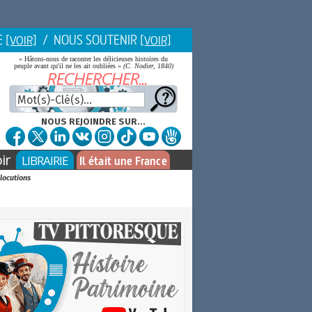
E
/ NOUS SOUTENIR
[VOIR]
[VOIR]
« Hâtons-nous de raconter les délicieuses histoires du
peuple avant qu'il ne les ait oubliées »
(C. Nodier, 1840)
NOUS REJOINDRE SUR...
ir
LIBRAIRIE
Il était une France
 locutions