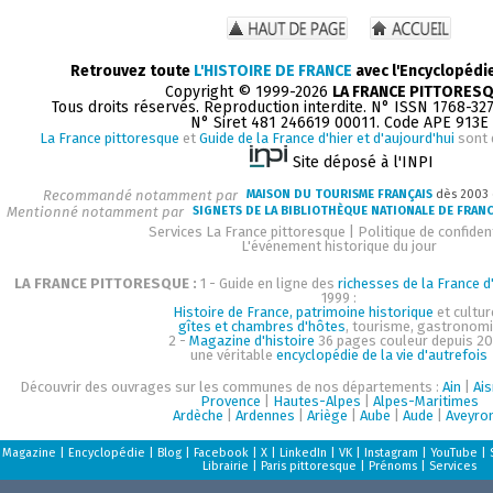
Retrouvez toute
L'HISTOIRE DE FRANCE
avec l'Encyclopédi
Copyright © 1999-2026
LA FRANCE PITTORES
Tous droits réservés. Reproduction interdite. N° ISSN 1768-32
N° Siret 481 246619 00011. Code APE 913E
La France pittoresque
et
Guide de la France d'hier et d'aujourd'hui
sont 
Site déposé à l'INPI
Recommandé notamment par
MAISON DU TOURISME FRANÇAIS
dès 2003
Mentionné notamment par
SIGNETS DE LA BIBLIOTHÈQUE NATIONALE DE FRAN
Services La France pittoresque
|
Politique de confident
L'événement historique du jour
LA FRANCE PITTORESQUE :
1 - Guide en ligne des
richesses de la France d'
1999 :
Histoire de France, patrimoine historique
et cultur
gîtes et chambres d'hôtes
, tourisme, gastronom
2 -
Magazine d'histoire
36 pages couleur depuis 20
une véritable
encyclopédie de la vie d'autrefois
Découvrir des ouvrages sur les communes de nos départements :
Ain
|
Ai
Provence
|
Hautes-Alpes
|
Alpes-Maritimes
Ardèche
|
Ardennes
|
Ariège
|
Aube
|
Aude
|
Aveyro
Magazine
|
Encyclopédie
|
Blog
|
Facebook
|
X
|
LinkedIn
|
VK
|
Instagram
|
YouTube
|
Librairie
|
Paris pittoresque
|
Prénoms
|
Services