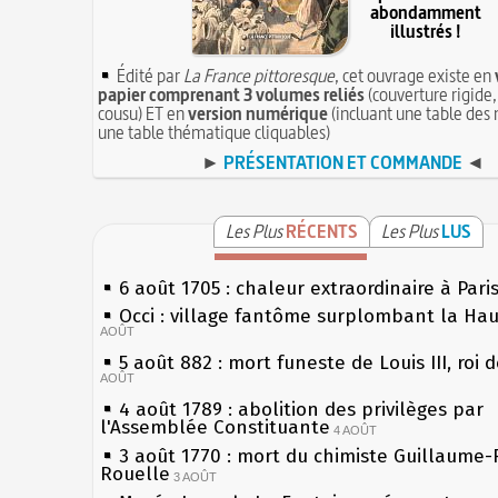
abondamment
illustrés !
Édité par
La France pittoresque
, cet ouvrage existe en
papier comprenant 3 volumes reliés
(couverture rigide,
cousu) ET en
version numérique
(incluant une table des 
une table thématique cliquables)
►
PRÉSENTATION ET COMMANDE
◄
Les Plus
RÉCENTS
Les Plus
LUS
6 août 1705 : chaleur extraordinaire à Pari
Occi : village fantôme surplombant la Ha
AOÛT
5 août 882 : mort funeste de Louis III, roi 
AOÛT
4 août 1789 : abolition des privilèges par
l'Assemblée Constituante
4 AOÛT
3 août 1770 : mort du chimiste Guillaume-
Rouelle
3 AOÛT