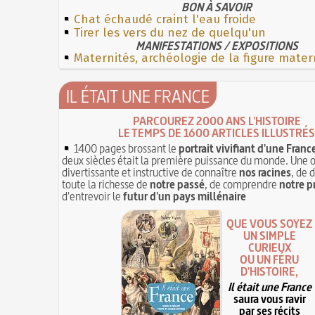
BON À SAVOIR
Chat échaudé craint l'eau froide
Tirer les vers du nez de quelqu'un
MANIFESTATIONS / EXPOSITIONS
Maternités, archéologie de la figure mater
IL ÉTAIT UNE FRANCE
PARCOUREZ 2000 ANS L'HISTOIRE
LE TEMPS DE 1600 ARTICLES ILLUSTRÉS
1400 pages brossant le
portrait vivifiant d'une Franc
deux siècles était la première puissance du monde. Une 
divertissante et instructive de connaître
nos racines
, de 
toute la richesse de
notre passé
, de comprendre
notre p
d'entrevoir le
futur d'un pays millénaire
QUE VOUS SOYEZ
UN SIMPLE
CURIEUX
OU UN FÉRU
D'HISTOIRE,
Il était une France
saura vous ravir
par ses récits