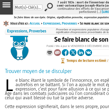
7 août 1834 : mort de l'inventeur du
semi-automatique Joseph-Marie Ja
continuateur des efforts de Vaucanson
perfectionné (…)
[LIRE
Se faire blanc de son épée. Origine, signification proverbe, expression populaire
Vous êtes ici :
Accueil
>
Expressions, Proverbes
> Se faire blanc de so
Expressions, Proverbes
Proverbes et expressions populaires d’usage 
signification d’expressions proverbiales de l
Se faire blanc de so
Publié / Mis à jour le
VENDREDI
8 DÉCEMBRE 2023
Temps de lecture estimé :
Trouver moyen de se disculper
L
e blanc étant le symbole de l’innocence, on espé
autrefois en se battant. Si l’on a ajouté le mot
é
expression, c’est pour faire allusion à ce qui se
Âge dans les combats judiciaires où l’on considérait
celui qui avait blessé ou tué la partie adverse.
Cette expression signifierait, dans le sens propre, pou