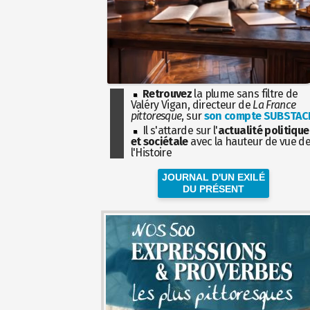
Retrouvez
la plume sans filtre de
Valéry Vigan, directeur de
La France
pittoresque
, sur
son compte SUBSTAC
Il s'attarde sur l'
actualité politique
et sociétale
avec la hauteur de vue d
l'Histoire
JOURNAL D'UN EXILÉ
DU PRÉSENT