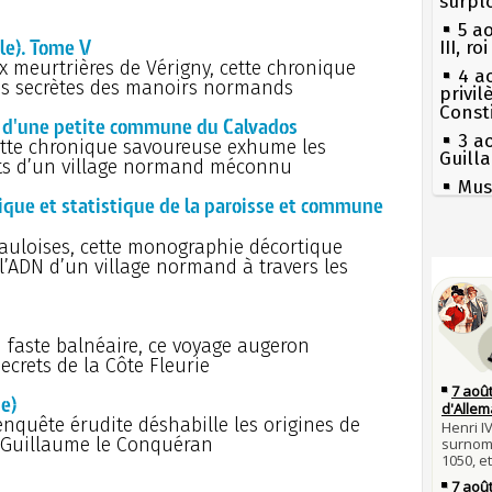
surpl
5 a
le). Tome V
III, r
x meurtrières de Vérigny, cette chronique
4 a
ées secrètes des manoirs normands
privi
Const
 d'une petite commune du Calvados
3 a
cette chronique savoureuse exhume les
Guill
rets d’un village normand méconnu
Mus
que et statistique de la paroisse et commune
réouv
2 a
gauloises, cette monographie décortique
nommé
Séc
 l’ADN d’un village normand à travers les
canicu
1er 
poign
27 
Cléme
Ravail
31 j
faste balnéaire, ce voyage augeron
Pie
les m
mous
ecrets de la Côte Fleurie
en fo
Qui
e)
30 j
Tout
 enquête érudite déshabille les origines de
Poula
atten
de Guillaume le Conquéran
Poula
Fran
29 j
mort 
la pr