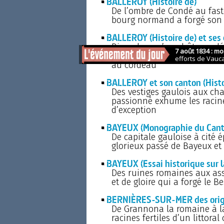
BALLEROY (Histoire de)
De l’ombre de Condé au fast
bourg normand a forgé son d
BALLEROY (Histoire de) et ses
Bien plus qu’un château, d
Templiers, guerres féodales 
au cordeau
BALLEROY et son canton (Histo
Des vestiges gaulois aux cha
passionné exhume les racine
d’exception
BAYEUX (Monographie du Cant
De capitale gauloise à cité 
glorieux passé de Bayeux et d
BAYEUX (Essai historique sur l
Des ruines romaines aux ass
et de gloire qui a forgé le B
BERNIÈRES-SUR-MER des origi
De Grannona la romaine à la
racines fertiles d’un littoral