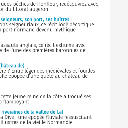
21 j
de Mo
 rudes pêches de Honfleur, redécouvrez avec
França
or du littoral augeron
Sain
Pyram
légen
gneurs, son port, ses huîtres
Robe
28 
Dévot 
ons seigneuriaux, ce récit iodé décortique
Damie
1031)
’un port normand devenu mythique
sur Lo
19 j
Vale
Métrop
décapi
assauts anglais, ce récit exhume avec
18 j
À f
e de l’une des premières baronnies de
Jean-
forge
17 j
10 
sacré
Château de)
d'un 
Bours
re ? Entre légendes médiévales et fouilles
16 j
 folle épopée d’une quête au château de
préfe
Gla
Poube
encadr
en vi
15 j
premiè
Tor
 cette jeune reine de la côte a troqué ses
siècle
de Par
o flamboyant
19 a
14 j
pionni
Augus
iveraines de la vallée de La)
radioa
l'opt
la Dive : une épopée fluviale ressuscitant
L'oi
illustres de la vieille Normandie
13 j
vices
trave