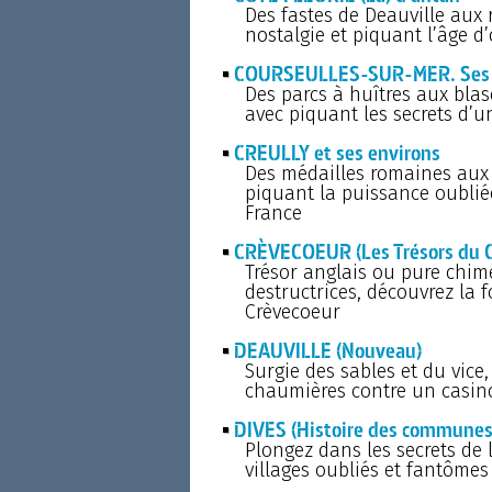
Des fastes de Deauville aux
nostalgie et piquant l’âge d’
COURSEULLES-SUR-MER. Ses sei
Des parcs à huîtres aux blas
avec piquant les secrets d
CREULLY et ses environs
Des médailles romaines aux 
piquant la puissance oublié
France
CRÈVECOEUR (Les Trésors du 
Trésor anglais ou pure chimè
destructrices, découvrez la
Crèvecoeur
DEAUVILLE (Nouveau)
Surgie des sables et du vice,
chaumières contre un casin
DIVES (Histoire des communes r
Plongez dans les secrets de 
villages oubliés et fantômes 