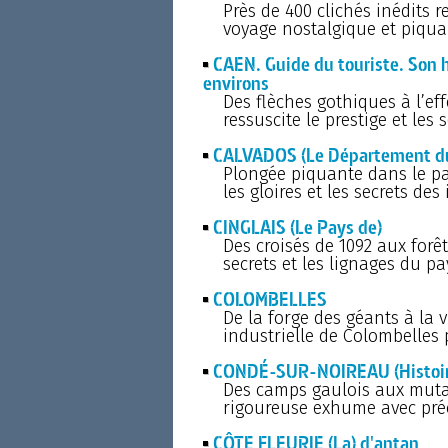
Près de 400 clichés inédits 
voyage nostalgique et piqua
CAEN. Guide du touriste. Son 
environs
Des flèches gothiques à l’ef
ressuscite le prestige et les
CALVADOS (Le Département du)
Plongée piquante dans le p
les gloires et les secrets des
CINGLAIS (Le Pays de)
Des croisés de 1092 aux forê
secrets et les lignages du pa
COLOMBELLES
De la forge des géants à la v
industrielle de Colombelles 
CONDÉ-SUR-NOIREAU (Histoir
Des camps gaulois aux mutat
rigoureuse exhume avec préc
CÔTE FLEURIE (La) d'antan