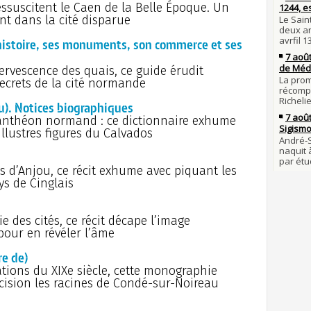
Lan
ressuscitent le Caen de la Belle Époque. Un
son é
28 j
nt dans la cité disparue
Robes
Gaulo
compl
histoire, ses monuments, son commerce et ses
Bie
d'espr
27 j
Bouvin
fervescence des quais, ce guide érudit
Clov
l'empe
 secrets de la cité normande
novem
27 JUILL
Volt
. Notices biographiques
26 j
l'escl
anthéon normand : ce dictionnaire exhume
Omer,
bon t
 illustres figures du Calvados
la gu
À c
25 j
Same
de la
meurt
ts d’Anjou, ce récit exhume avec piquant les
par Lo
ys de Cinglais
Pro
24 j
conda
prend
Charl
nom d
ie des cités, ce récit décape l’image
Mor
pour en révéler l’âme
23 j
778 : 
et gr
C'es
e de)
JUILLET
de fer
ions du XIXe siècle, cette monographie
22 j
L'h
ision les racines de Condé-sur-Noireau
la pr
Luc
de l'h
le jo