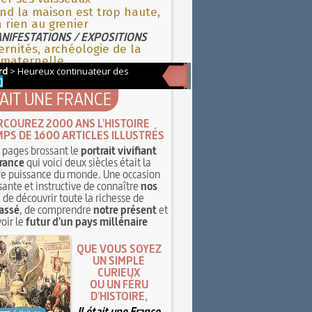
nd la maison est trop haute,
 a rien au grenier
NIFESTATIONS / EXPOSITIONS
rnités, archéologie de la
 maternelle
TAIT UNE FRANCE
RCOUREZ 2000 ANS L'HISTOIRE
MPS DE 1600 ARTICLES ILLUSTRÉS
pages brossant le
portrait vivifiant
rance
qui voici deux siècles était la
e puissance du monde. Une occasion
sante et instructive de connaître
nos
, de découvrir toute la richesse de
assé
, de comprendre
notre présent
et
oir le
futur d'un pays millénaire
QUE VOUS SOYEZ
UN SIMPLE
CURIEUX
OU UN FÉRU
D'HISTOIRE,
Il était une France