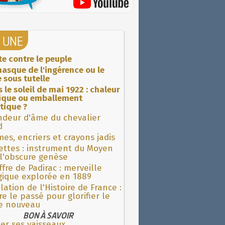
A UNE
ite contre le peuple
asque de l'ingérence ou le
 sous tutelle
 le soleil de mai 1922 : chaleur
rique ou emballement
tique ?
ndeur d'âme du chevalier
d
es, encriers et crayons jadis
ettes : instrument du Moyen
l'obscure genèse
fre de Padirac : merveille
gique explorée en 1889
lation de l'Histoire de France :
re le passé pour glorifier le
 nouveau
BON À SAVOIR
er ses vaisseaux