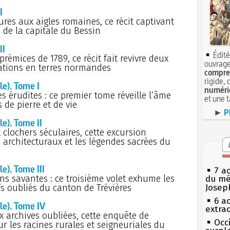
I
ures aux aigles romaines, ce récit captivant
 de la capitale du Bessin
II
Édité
émices de 1789, ce récit fait revivre deux
ouvrage
tations en terres normandes
compren
rigide, 
le). Tome I
numéri
 érudites : ce premier tome réveille l’âme
et une 
 de pierre et de vie
►
P
e). Tome II
clochers séculaires, cette excursion
s architecturaux et les légendes sacrées du
e). Tome III
7 a
ons savantes : ce troisième volet exhume les
du mé
efs oubliés du canton de Trévières
Josep
6 a
le). Tome IV
extrao
ux archives oubliées, cette enquête de
Occi
ur les racines rurales et seigneuriales du