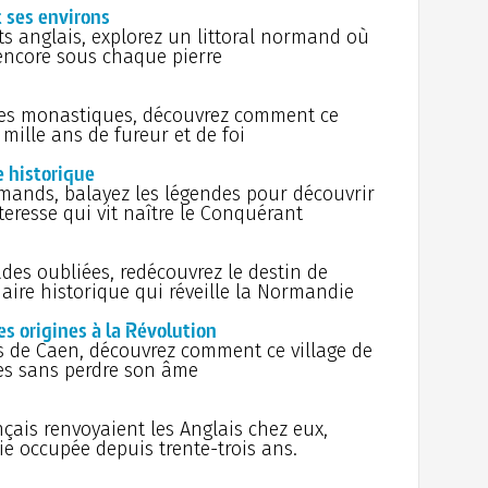
ses environs
les m
Il 
vivre
uts anglais, explorez un littoral normand où
12 j
 encore sous chaque pierre
l’ast
Mol
des T
11 j
l'orig
Jardi
astes monastiques, découvrez comment ce
maudi
ballo
ille ans de fureur et de foi
30 
10 j
(Franç
métro
e historique
C'e
mands, balayez les légendes pour découvrir
9 ju
Noë
teresse qui vit naître le Conquérant
cheni
repas
dégâts
minui
JUILLET
des oubliées, redécouvrez le destin de
Jou
Roy
naire historique qui réveille la Normandie
Coi
panac
VIe au
8 ju
rigines à la Révolution
A q
Rober
es de Caen, découvrez comment ce village de
14 
les sans perdre son âme
7 ju
de la
Ansea
l'opé
Pois
nçais renvoyaient les Anglais chez eux,
Men
6 ju
e occupée depuis trente-trois ans.
bonbo
Blanc
aéron
On 