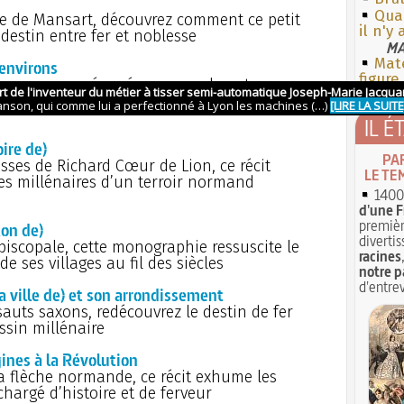
Qua
e de Mansart, découvrez comment ce petit
il n'y
estin entre fer et noblesse
MA
Mate
 environs
figure
écouvrez une épopée normande entre
et l’audace architecturale d’un bourg tracé
IL É
ire de)
PA
sses de Richard Cœur de Lion, ce récit
LE TE
s millénaires d’un terroir normand
1400 
d'une F
premièr
on de)
divertis
épiscopale, cette monographie ressuscite le
racines
e ses villages au fil des siècles
notre p
d'entrev
a ville de) et son arrondissement
auts saxons, redécouvrez le destin de fer
essin millénaire
nes à la Révolution
 flèche normande, ce récit exhume les
 chargé d’histoire et de ferveur