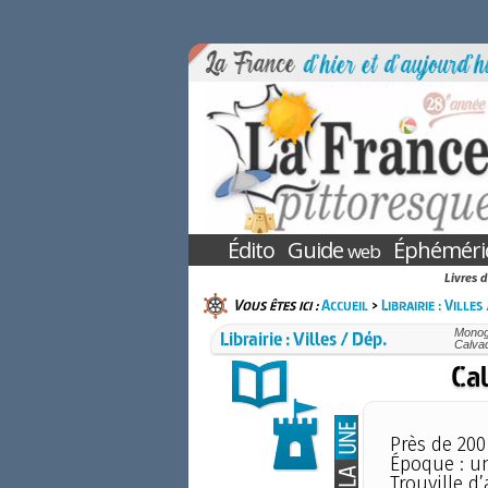
Édito
Guide
Éphéméri
web
Livres d
Vous êtes ici :
Accueil
>
Librairie : Villes
Librairie : Villes / Dép.
Monogr
Calva
Ca
Près de 200
Époque : u
Trouville d