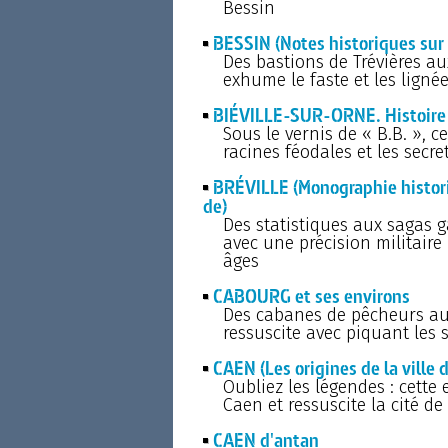
Bessin
BESSIN (Notes historiques sur 
Des bastions de Trévières au
exhume le faste et les lign
BIÉVILLE-SUR-ORNE. Histoire
Sous le vernis de « B.B. », 
racines féodales et les sec
BRÉVILLE (Monographie histori
de)
Des statistiques aux sagas 
avec une précision militaire
âges
CABOURG et ses environs
Des cabanes de pêcheurs au 
ressuscite avec piquant les s
CAEN (Les origines de la ville d
Oubliez les légendes : cette
Caen et ressuscite la cité 
CAEN d'antan