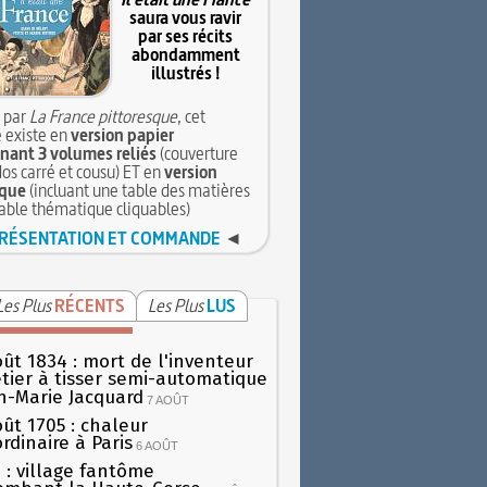
saura vous ravir
par ses récits
abondamment
illustrés !
 par
La France pittoresque
, cet
 existe en
version papier
ant 3 volumes reliés
(couverture
dos carré et cousu) ET en
version
que
(incluant une table des matières
table thématique cliquables)
RÉSENTATION ET COMMANDE
◄
Les Plus
RÉCENTS
Les Plus
LUS
oût 1834 : mort de l'inventeur
tier à tisser semi-automatique
h-Marie Jacquard
7 AOÛT
oût 1705 : chaleur
rdinaire à Paris
6 AOÛT
 : village fantôme