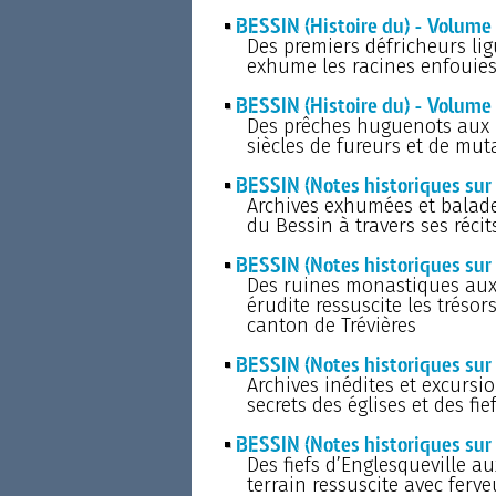
BESSIN (Histoire du) - Volume 
Des premiers défricheurs lig
exhume les racines enfouies
BESSIN (Histoire du) - Volume 
Des prêches huguenots aux pr
siècles de fureurs et de mu
BESSIN (Notes historiques sur 
Archives exhumées et balades
du Bessin à travers ses récits
BESSIN (Notes historiques sur l
Des ruines monastiques aux 
érudite ressuscite les trésor
canton de Trévières
BESSIN (Notes historiques sur l
Archives inédites et excursi
secrets des églises et des fi
BESSIN (Notes historiques sur 
Des fiefs d’Englesqueville a
terrain ressuscite avec ferve