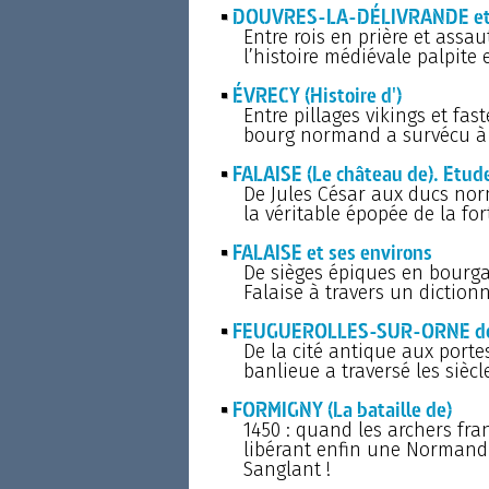
DOUVRES-LA-DÉLIVRANDE et 
Entre rois en prière et assa
l’histoire médiévale palpite
ÉVRECY (Histoire d')
Entre pillages vikings et f
bourg normand a survécu à m
FALAISE (Le château de). Etud
De Jules César aux ducs nor
la véritable épopée de la for
FALAISE et ses environs
De sièges épiques en bourga
Falaise à travers un diction
FEUGUEROLLES-SUR-ORNE des o
De la cité antique aux port
banlieue a traversé les sièc
FORMIGNY (La bataille de)
1450 : quand les archers fra
libérant enfin une Normandi
Sanglant !