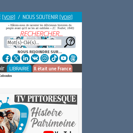
E
/ NOUS SOUTENIR
[VOIR]
[VOIR]
« Hâtons-nous de raconter les délicieuses histoires du
peuple avant qu'il ne les ait oubliées »
(C. Nodier, 1840)
NOUS REJOINDRE SUR...
ir
LIBRAIRIE
Il était une France
 Calvados