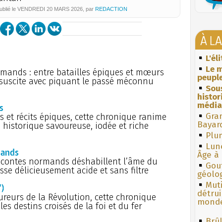
ublié le
VENDREDI
20 MARS 2026
, par
REDACTION
À L
L'él
Le m
rmands : entre batailles épiques et mœurs
peuple
ssuscite avec piquant le passé méconnu
Sous
histo
média
s
Gra
 et récits épiques, cette chronique ranime
Bayar
 historique savoureuse, iodée et riche
Plum
Lun
mands
Âge à 
es contes normands déshabillent l’âme du
Gouf
se délicieusement acide et sans filtre
géolo
Muti
)
détrui
ureurs de la Révolution, cette chronique
monde
s destins croisés de la foi et du fer
Brûl