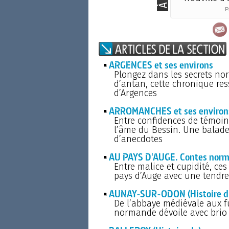
P
ARGENCES et ses environs
Plongez dans les secrets no
d’antan, cette chronique re
d’Argences
ARROMANCHES et ses environ
Entre confidences de témoins
l’âme du Bessin. Une balade
d’anecdotes
AU PAYS D'AUGE. Contes nor
Entre malice et cupidité, c
pays d’Auge avec une tendres
AUNAY-SUR-ODON (Histoire d'
De l’abbaye médiévale aux f
normande dévoile avec brio le