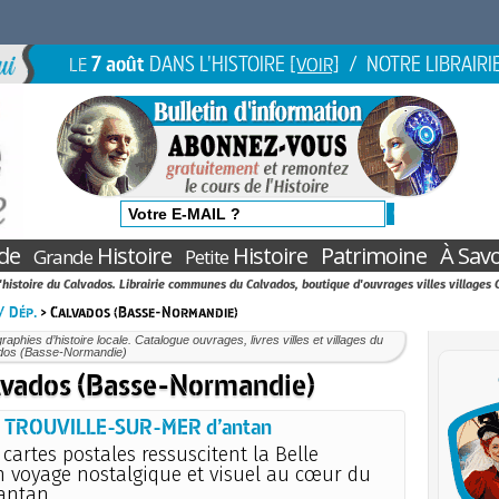
7 août
DANS L'HISTOIRE
/ NOTRE LIBRAIRI
LE
[VOIR]
de
Histoire
Histoire
Patrimoine
À Savo
Grande
Petite
'histoire du Calvados. Librairie communes du Calvados, boutique d'ouvrages villes villages
 / Dép.
> Calvados (Basse-Normandie)
aphies d’histoire locale. Catalogue ouvrages, livres villes et villages du
dos (Basse-Normandie)
lvados (Basse-Normandie)
TROUVILLE-SUR-MER d’antan
 cartes postales ressuscitent la Belle
n voyage nostalgique et visuel au cœur du
’antan