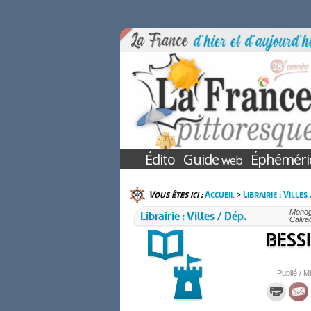
Édito
Guide
Éphéméri
web
Vous êtes ici :
Accueil
>
Librairie : Villes
Librairie : Villes / Dép.
Monogr
Calva
BESSIN
Publié / Mi