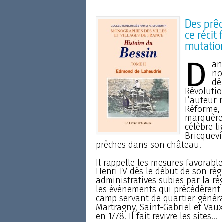
Des prê
ce récit
mutatio
D
an
no
dé
Révolutio
L’auteur 
Réforme,
marquèren
célèbre l
Bricquevi
prêches dans son château.
Il rappelle les mesures favorabl
Henri IV dès le début de son règ
administratives subies par la rég
les événements qui précédèrent
camp servant de quartier général
Martragny, Saint-Gabriel et Vaux
en 1778. Il fait revivre les sites...