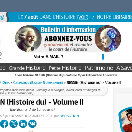
7 août
DANS L'HISTOIRE
/ NOTRE LIBRAIRI
LE
[VOIR]
de
Histoire
Histoire
Patrimoine
À Savo
Grande
Petite
Livre histoire BESSIN (Histoire du) - Volume II par Edmond de Laheudrie
 / Dép.
>
Calvados (Basse-Normandie)
> BESSIN (Histoire du) - Volume II
aphies d’histoire locale. Catalogue ouvrages, livres villes et villages du
dos (Basse-Normandie)
 (Histoire du) - Volume II
(par Edmond de Laheudrie)
s à jour le
SAMEDI
23 JUILLET 2011
, par
REDACTION