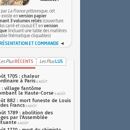
 par
La France pittoresque
, cet
 existe en
version papier
ant 3 volumes reliés
(couverture
dos carré et cousu) ET en
version
que
(incluant une table des matières
table thématique cliquables)
RÉSENTATION ET COMMANDE
◄
Les Plus
RÉCENTS
Les Plus
LUS
oût 1705 : chaleur
rdinaire à Paris
6 AOÛT
 : village fantôme
ombant la Haute-Corse
5 AOÛT
oût 882 : mort funeste de Louis
oi des Francs
5 AOÛT
oût 1789 : abolition des
lèges par l'Assemblée
ituante
4 AOÛT
oût 1770 : mort du chimiste