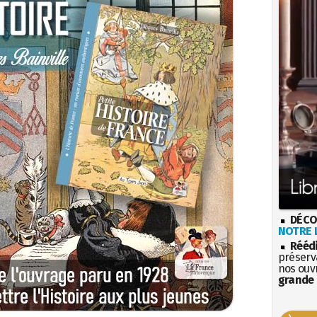
DÉCO
NOTRE L
Rééd
préserva
nos ouv
grande 