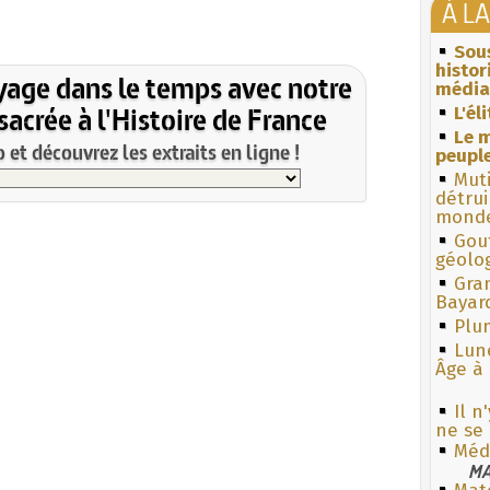
À L
Sous
histo
yage dans le temps avec notre
média
acrée à l'Histoire de France
L'él
Le m
et découvrez les extraits en ligne !
peuple
Muti
détrui
monde
Gouf
géolo
Gra
Bayar
Plum
Lun
Âge à 
Il n
ne se
Méd
MA