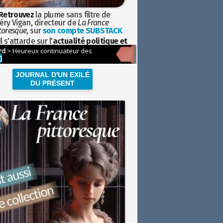
Retrouvez
la plume sans filtre de
éry Vigan, directeur de
La France
toresque
, sur
son compte SUBSTACK
l s'attarde sur l'
actualité politique et
ciétale
avec la hauteur de vue de
istoire
JOURNAL D'UN EXILÉ
DU PRÉSENT