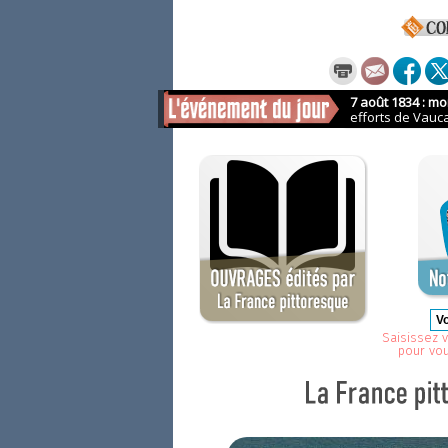
Même secti
Saisissez v
pour vo