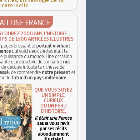
rnités, archéologie de la
 maternelle
TAIT UNE FRANCE
RCOUREZ 2000 ANS L'HISTOIRE
MPS DE 1600 ARTICLES ILLUSTRÉS
pages brossant le
portrait vivifiant
rance
qui voici deux siècles était la
e puissance du monde. Une occasion
sante et instructive de connaître
nos
, de découvrir toute la richesse de
assé
, de comprendre
notre présent
et
oir le
futur d'un pays millénaire
QUE VOUS SOYEZ
UN SIMPLE
CURIEUX
OU UN FÉRU
D'HISTOIRE,
Il était une France
saura vous ravir
par ses récits
abondamment
illustrés !