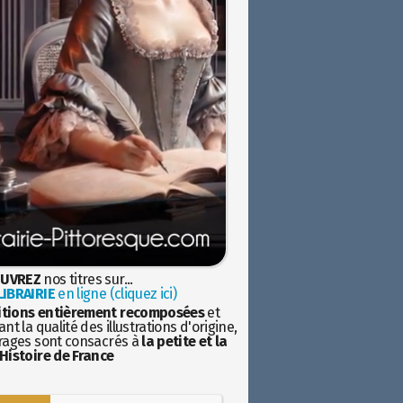
UVREZ
nos titres sur...
IBRAIRIE
en ligne (cliquez ici)
itions entièrement recomposées
et
nt la qualité des illustrations d'origine,
rages sont consacrés à
la petite et la
Histoire de France