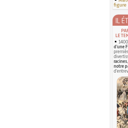
Mate
figure
IL É
PA
LE TE
1400 
d'une F
premièr
divertis
racines
notre p
d'entrev