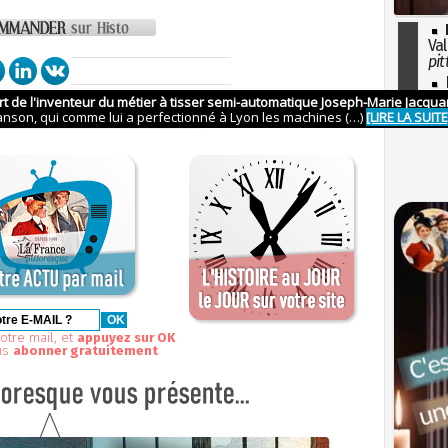
Val
pit
I
so
on >
voir les
74 ARTICLES
l'H
otre mail, et
appuyez sur OK
us
abonner gratuitement