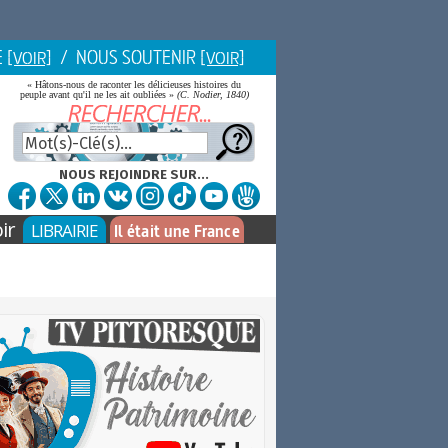
E
/ NOUS SOUTENIR
[VOIR]
[VOIR]
« Hâtons-nous de raconter les délicieuses histoires du
peuple avant qu'il ne les ait oubliées »
(C. Nodier, 1840)
NOUS REJOINDRE SUR...
ir
LIBRAIRIE
Il était une France