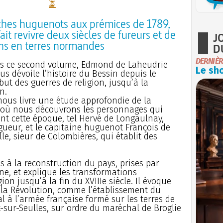
ches huguenots aux prémices de 1789,
 fait revivre deux siècles de fureurs et de
J
ns en terres normandes
D
DERNIÈR
s ce second volume, Edmond de Laheudrie
Le sho
us dévoile l’histoire du Bessin depuis le
but des guerres de religion, jusqu’à la
n.
nous livre une étude approfondie de la
 où nous découvrons les personnages qui
t cette époque, tel Hervé de Longaulnay,
igueur, et le capitaine huguenot François de
lle, sieur de Colombières, qui établit des
es à la reconstruction du pays, prises par
ne, et explique les transformations
ion jusqu’à la fin du XVIIIe siècle. Il évoque
 la Révolution, comme l’établissement du
 à l’armée française formé sur les terres de
-sur-Seulles, sur ordre du maréchal de Broglie