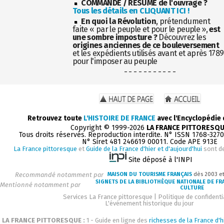
COMMANDE / RÉSUMÉ de l'ouvrage ?
Tous les détails en CLIQUANT ICI !
En quoi la Révolution
, prétendument
faite « par le peuple et pour le peuple »,
est
une sombre imposture ?
Découvrez les
origines anciennes de ce bouleversement
et les expédients utilisés avant et après 1789
pour l'imposer au peuple
- - - - - - - - - - -
Retrouvez toute
L'HISTOIRE DE FRANCE
avec l'Encyclopédie
Copyright © 1999-2026
LA FRANCE PITTORESQ
Tous droits réservés. Reproduction interdite. N° ISSN 1768-327
N° Siret 481 246619 00011. Code APE 913E
La France pittoresque
et
Guide de la France d'hier et d'aujourd'hui
sont d
Site déposé à l'INPI
Recommandé notamment par
MAISON DU TOURISME FRANÇAIS
dès 2003 e
SIGNETS DE LA BIBLIOTHÈQUE NATIONALE DE FR
Mentionné notamment par
CULTURE
Services La France pittoresque
|
Politique de confidenti
L'événement historique du jour
LA FRANCE PITTORESQUE :
1 - Guide en ligne des
richesses de la France d'h