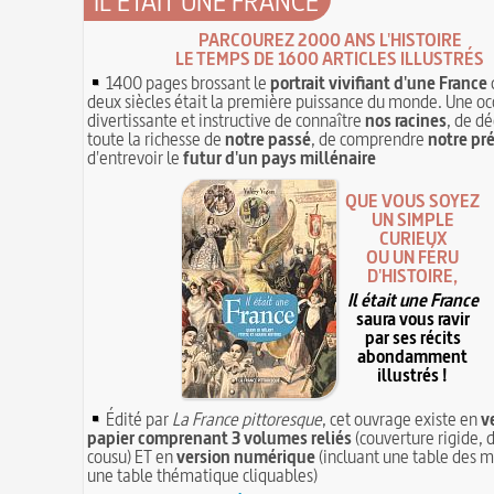
IL ÉTAIT UNE FRANCE
PARCOUREZ 2000 ANS L'HISTOIRE
LE TEMPS DE 1600 ARTICLES ILLUSTRÉS
1400 pages brossant le
portrait vivifiant d'une France
deux siècles était la première puissance du monde. Une oc
divertissante et instructive de connaître
nos racines
, de dé
toute la richesse de
notre passé
, de comprendre
notre pr
d'entrevoir le
futur d'un pays millénaire
QUE VOUS SOYEZ
UN SIMPLE
CURIEUX
OU UN FÉRU
D'HISTOIRE,
Il était une France
saura vous ravir
par ses récits
abondamment
illustrés !
Édité par
La France pittoresque
, cet ouvrage existe en
v
papier comprenant 3 volumes reliés
(couverture rigide, d
cousu) ET en
version numérique
(incluant une table des m
une table thématique cliquables)