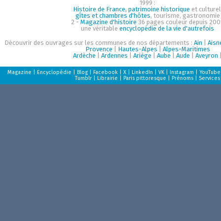
1999 :
Histoire de France, patrimoine historique
et culturel
gîtes et chambres d'hôtes
, tourisme, gastronomie
2 -
Magazine d'histoire
36 pages couleur depuis 200
une véritable
encyclopédie de la vie d'autrefois
Découvrir des ouvrages sur les communes de nos départements :
Ain
|
Aisn
Provence
|
Hautes-Alpes
|
Alpes-Maritimes
Ardèche
|
Ardennes
|
Ariège
|
Aube
|
Aude
|
Aveyron
Magazine
|
Encyclopédie
|
Blog
|
Facebook
|
X
|
LinkedIn
|
VK
|
Instagram
|
YouTube
Tumblr
|
Librairie
|
Paris pittoresque
|
Prénoms
|
Services