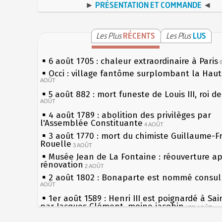
►
PRÉSENTATION ET COMMANDE
◄
Les Plus
RÉCENTS
Les Plus
LUS
6 août 1705 : chaleur extraordinaire à Paris
Occi : village fantôme surplombant la Hau
AOÛT
5 août 882 : mort funeste de Louis III, roi d
AOÛT
4 août 1789 : abolition des privilèges par
l'Assemblée Constituante
4 AOÛT
3 août 1770 : mort du chimiste Guillaume-F
Rouelle
3 AOÛT
Musée Jean de La Fontaine : réouverture a
rénovation
2 AOÛT
2 août 1802 : Bonaparte est nommé consul 
AOÛT
1er août 1589 : Henri III est poignardé à Sa
par Jacques Clément, moine jacobin
1ER AOÛT
31 juillet 1899 : décret instaurant les moug