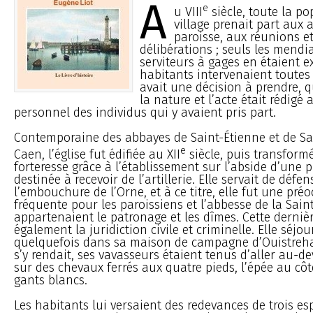
A
e
u VIII
siècle, toute la p
village prenait part aux a
paroisse, aux réunions e
délibérations ; seuls les mendia
serviteurs à gages en étaient ex
habitants intervenaient toutes l
avait une décision à prendre, q
la nature et l’acte était rédigé
personnel des individus qui y avaient pris part.
Contemporaine des abbayes de Saint-Étienne et de Sai
e
Caen, l’église fut édifiée au XII
siècle, puis transform
forteresse grâce à l’établissement sur l’abside d’une 
destinée à recevoir de l’artillerie. Elle servait de défen
l’embouchure de l’Orne, et à ce titre, elle fut une pré
fréquente pour les paroissiens et l’abbesse de la Saint
appartenaient le patronage et les dîmes. Cette derniè
également la juridiction civile et criminelle. Elle séjou
quelquefois dans sa maison de campagne d’Ouistreha
s’y rendait, ses vavasseurs étaient tenus d’aller au-d
sur des chevaux ferrés aux quatre pieds, l’épée au côt
gants blancs.
Les habitants lui versaient des redevances de trois es