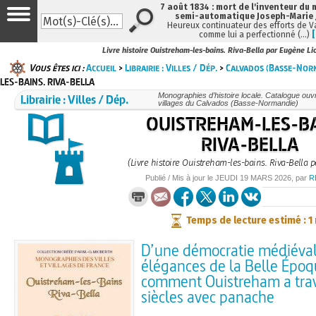
7 août 1834 : mort de l'inventeur du 
semi-automatique Joseph-Marie
Heureux continuateur des efforts de V
comme lui a perfectionné (…)
Livre histoire Ouistreham-les-bains. Riva-Bella par Eugène Li
Vous êtes ici :
Accueil
>
Librairie : Villes / Dép.
>
Calvados (Basse-Nor
LES-BAINS. RIVA-BELLA
Librairie : Villes / Dép.
Monographies d’histoire locale. Catalogue ouvra
villages du Calvados (Basse-Normandie)
OUISTREHAM-LES-BA
RIVA-BELLA
(Livre histoire Ouistreham-les-bains. Riva-Bella p
Publié / Mis à jour le
JEUDI
19 MARS 2026
, par
R
Temps de lecture estimé : 1
D’une démocratie médiévale
élégances de la Belle Époq
comment Ouistreham a trav
siècles avec panache