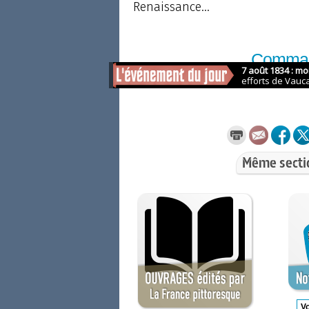
Renaissance...
Comma
sur Am
Même secti