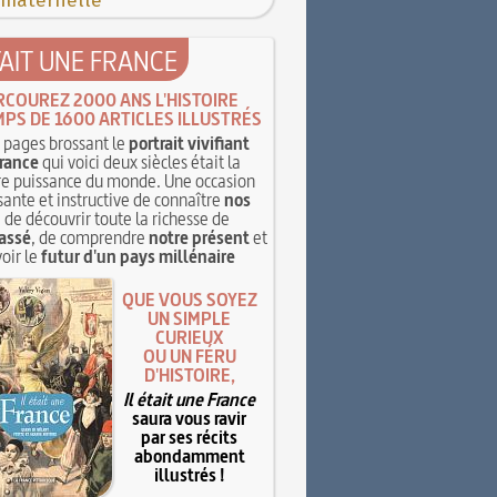
 maternelle
TAIT UNE FRANCE
RCOUREZ 2000 ANS L'HISTOIRE
MPS DE 1600 ARTICLES ILLUSTRÉS
pages brossant le
portrait vivifiant
rance
qui voici deux siècles était la
e puissance du monde. Une occasion
sante et instructive de connaître
nos
, de découvrir toute la richesse de
assé
, de comprendre
notre présent
et
oir le
futur d'un pays millénaire
QUE VOUS SOYEZ
UN SIMPLE
CURIEUX
OU UN FÉRU
D'HISTOIRE,
Il était une France
saura vous ravir
par ses récits
abondamment
illustrés !