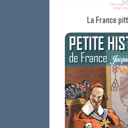
Saisissez v
pour vo