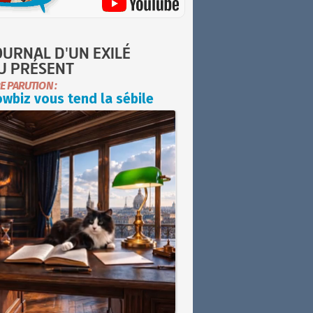
OURNAL D'UN EXILÉ
U PRÉSENT
E PARUTION :
wbiz vous tend la sébile