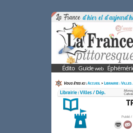
Édito
Guide
Éphéméri
web
Vous êtes ici :
Accueil
>
Librairie : Villes
Librairie : Villes / Dép.
Monogr
Calva
TR
Publié /