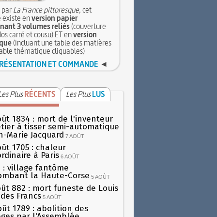
 par
La France pittoresque
, cet
 existe en
version papier
ant 3 volumes reliés
(couverture
dos carré et cousu) ET en
version
que
(incluant une table des matières
table thématique cliquables)
RÉSENTATION ET COMMANDE
◄
Les Plus
RÉCENTS
Les Plus
LUS
oût 1834 : mort de l'inventeur
tier à tisser semi-automatique
h-Marie Jacquard
7 AOÛT
oût 1705 : chaleur
rdinaire à Paris
6 AOÛT
 : village fantôme
ombant la Haute-Corse
5 AOÛT
oût 882 : mort funeste de Louis
oi des Francs
5 AOÛT
oût 1789 : abolition des
lèges par l'Assemblée