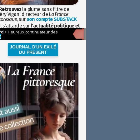
Retrouvez
la plume sans filtre de
éry Vigan, directeur de
La France
toresque
, sur
son compte SUBSTACK
l s'attarde sur l'
actualité politique et
ciétale
avec la hauteur de vue de
istoire
JOURNAL D'UN EXILÉ
DU PRÉSENT