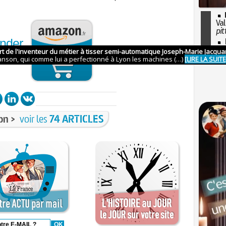
Val
pit
nder
I
so
azon
l'H
on >
voir les
74 ARTICLES