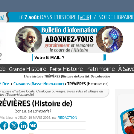
7 août
DANS L'HISTOIRE
/ NOTRE LIBRAIRI
LE
[VOIR]
de
Histoire
Histoire
Patrimoine
À Savo
Grande
Petite
Livre histoire TRÉVIÈRES (Histoire de) par Ed. De Laheudrie
 / Dép.
>
Calvados (Basse-Normandie)
> TRÉVIÈRES (Histoire de)
aphies d’histoire locale. Catalogue ouvrages, livres villes et villages du
dos (Basse-Normandie)
ÉVIÈRES (Histoire de)
(par Ed. De Laheudrie)
 Mis à jour le
JEUDI
19 MARS 2026
, par
REDACTION