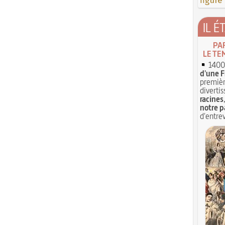
figure
IL É
PA
LE TE
1400 
d'une F
premièr
divertis
racines
notre p
d'entrev