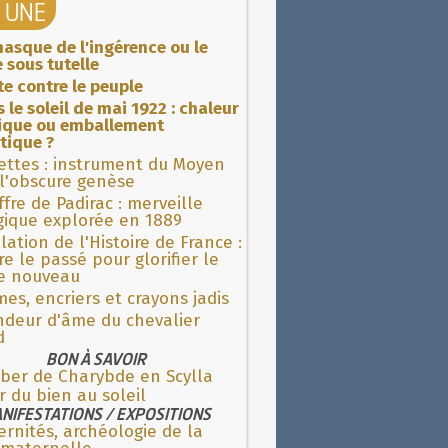
A UNE
asque de l'ingérence ou le
 sous tutelle
ite contre le peuple
 le soleil de mai 1922 : chaleur
rique ou emballement
tique ?
ettes : instrument du Moyen
l'obscure genèse
fre de Padirac : merveille
gique explorée en 1889
lation de l'Histoire de France :
re le passé pour glorifier le
 nouveau
es, encriers et crayons jadis
ndeur d'âme du chevalier
d
BON À SAVOIR
ber de Charybde en Scylla
r du bien au soleil
NIFESTATIONS / EXPOSITIONS
rnités, archéologie de la