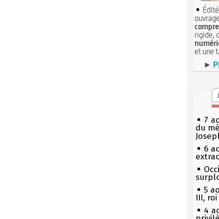
Édité
ouvrage
compren
rigide, 
numéri
et une 
►
P
7 a
du mé
Josep
6 a
extrao
Occi
surpl
5 a
III, r
4 a
privi