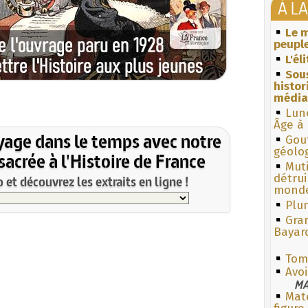
À L
Le m
peuple
L'él
Sous
histo
média
Lun
Âge à 
yage dans le temps avec notre
Gouf
géolo
acrée à l'Histoire de France
Muti
détrui
et découvrez les extraits en ligne !
monde
Plum
Gra
Bayar
Tom
Avoi
MA
Mate