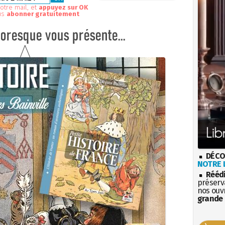
otre mail, et
appuyez sur OK
us
abonner gratuitement
DÉCO
NOTRE L
Rééd
préserva
nos ouv
grande 