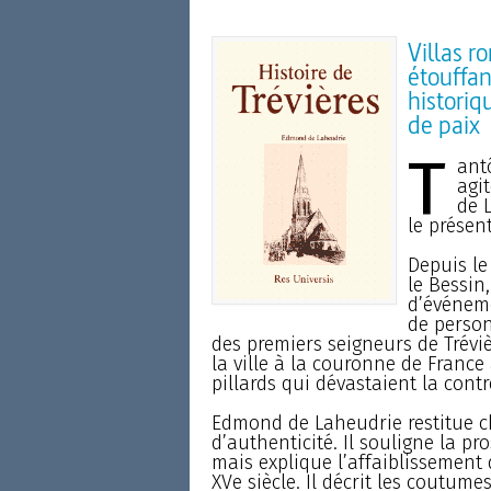
Villas r
étouffan
histori
de paix
T
ant
agit
de 
le présen
Depuis le
le Bessin,
d’événem
de person
des premiers seigneurs de Tréviè
la ville à la couronne de France 
pillards qui dévastaient la contr
Edmond de Laheudrie restitue 
d’authenticité. Il souligne la pr
mais explique l’affaiblissement
XVe siècle. Il décrit les coutum