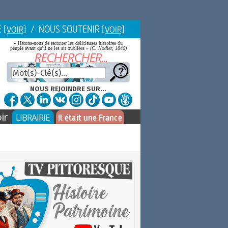
E
/ NOUS SOUTENIR
[VOIR]
[VOIR]
« Hâtons-nous de raconter les délicieuses histoires du
peuple avant qu'il ne les ait oubliées »
(C. Nodier, 1840)
NOUS REJOINDRE SUR...
ir
LIBRAIRIE
Il était une France