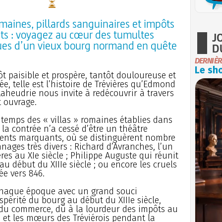
omaines, pillards sanguinaires et impôts
ts : voyagez au cœur des tumultes
J
ques d’un vieux bourg normand en quête
D
DERNIÈR
Le sho
ôt paisible et prospère, tantôt douloureuse et
ée, telle est l’histoire de Trévières qu’Edmond
Laheudrie nous invite à redécouvrir à travers
t ouvrage.
 temps des « villas » romaines établies dans
 la contrée n’a cessé d’être un théâtre
ents marquants, où se distinguèrent nombre
nages très divers : Richard d’Avranches, l’un
res au XIe siècle ; Philippe Auguste qui réunit
au début du XIIIe siècle ; ou encore les cruels
ée vers 846.
chaque époque avec un grand souci
ospérité du bourg au début du XIIIe siècle,
 du commerce, dû à la lourdeur des impôts au
es et les mœurs des Tréviérois pendant la