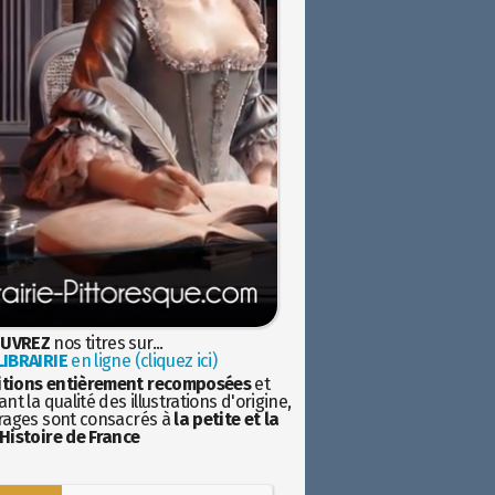
UVREZ
nos titres sur...
IBRAIRIE
en ligne (cliquez ici)
itions entièrement recomposées
et
nt la qualité des illustrations d'origine,
rages sont consacrés à
la petite et la
Histoire de France