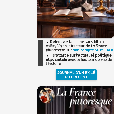
Retrouvez
la plume sans filtre de
Valéry Vigan, directeur de
La France
pittoresque
, sur
son compte SUBSTACK
Il s'attarde sur l'
actualité politique
et sociétale
avec la hauteur de vue de
l'Histoire
JOURNAL D'UN EXILÉ
DU PRÉSENT