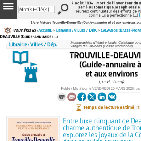
7 août 1834 : mort de l'inventeur du 
semi-automatique Joseph-Marie
Heureux continuateur des efforts de V
comme lui a perfectionné (…)
Livre histoire Trouville-Deauville (Guide-annuaire à) et aux environs pa
Vous êtes ici :
Accueil
>
Librairie : Villes / Dép.
>
Calvados (Basse-Nor
DEAUVILLE (Guide-annuaire (…)
Librairie : Villes / Dép.
Monographies d’histoire locale. Catalogue ouvra
villages du Calvados (Basse-Normandie)
TROUVILLE-DEAUVI
(Guide-annuaire à
et aux environs
(par H. Létang)
Publié / Mis à jour le
VENDREDI
20 MARS 2026
, pa
Temps de lecture estimé : 1
Entre luxe clinquant de Dea
charme authentique de Trou
explorez les joyaux de la C