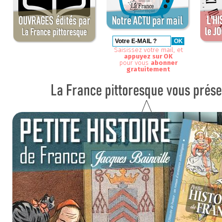
Saisissez votre mail, et
appuyez sur OK
pour vous
abonner
gratuitement