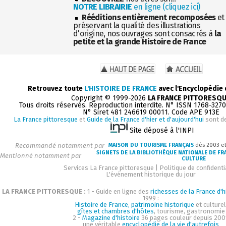
NOTRE LIBRAIRIE
en ligne (cliquez ici)
Rééditions entièrement recomposées
et
préservant la qualité des illustrations
d'origine, nos ouvrages sont consacrés à
la
petite et la grande Histoire de France
Retrouvez toute
L'HISTOIRE DE FRANCE
avec l'Encyclopédie
Copyright © 1999-2026
LA FRANCE PITTORESQ
Tous droits réservés. Reproduction interdite. N° ISSN 1768-327
N° Siret 481 246619 00011. Code APE 913E
La France pittoresque
et
Guide de la France d'hier et d'aujourd'hui
sont d
Site déposé à l'INPI
Recommandé notamment par
MAISON DU TOURISME FRANÇAIS
dès 2003 e
SIGNETS DE LA BIBLIOTHÈQUE NATIONALE DE FR
Mentionné notamment par
CULTURE
Services La France pittoresque
|
Politique de confidenti
L'événement historique du jour
LA FRANCE PITTORESQUE :
1 - Guide en ligne des
richesses de la France d'h
1999 :
Histoire de France, patrimoine historique
et culturel
gîtes et chambres d'hôtes
, tourisme, gastronomie
2 -
Magazine d'histoire
36 pages couleur depuis 200
une véritable
encyclopédie de la vie d'autrefois