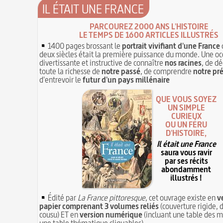
IL ÉTAIT UNE FRANCE
PARCOUREZ 2000 ANS L'HISTOIRE
LE TEMPS DE 1600 ARTICLES ILLUSTRÉS
1400 pages brossant le
portrait vivifiant d'une France
deux siècles était la première puissance du monde. Une oc
divertissante et instructive de connaître
nos racines
, de dé
toute la richesse de
notre passé
, de comprendre
notre pr
d'entrevoir le
futur d'un pays millénaire
QUE VOUS SOYEZ
UN SIMPLE
CURIEUX
OU UN FÉRU
D'HISTOIRE,
Il était une France
saura vous ravir
par ses récits
abondamment
illustrés !
Édité par
La France pittoresque
, cet ouvrage existe en
v
papier comprenant 3 volumes reliés
(couverture rigide, d
cousu) ET en
version numérique
(incluant une table des m
une table thématique cliquables)