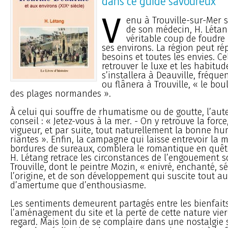
dans ce guide savoureux
V
enu à Trouville-sur-Mer s
de son médecin, H. Léta
véritable coup de foudre p
ses environs. La région peut ré
besoins et toutes les envies. Ce
retrouver le luxe et les habitu
s’installera à Deauville, fréque
ou flânera à Trouville, « le bou
des plages normandes ».
À celui qui souffre de rhumatisme ou de goutte, l’au
conseil : « Jetez-vous à la mer. - On y retrouve la force,
vigueur, et par suite, tout naturellement la bonne hu
riantes ». Enfin, la campagne qui laisse entrevoir la m
bordures de sureaux, comblera le romantique en quête
H. Létang retrace les circonstances de l’engouement 
Trouville, dont le peintre Mozin, « enivré, enchanté, sé
l’origine, et de son développement qui suscite tout a
d’amertume que d’enthousiasme.
Les sentiments demeurent partagés entre les bienfait
l’aménagement du site et la perte de cette nature vier
regard. Mais loin de se complaire dans une nostalgie s