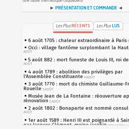
►
PRÉSENTATION ET COMMANDE
◄
Les Plus
RÉCENTS
Les Plus
LUS
6 août 1705 : chaleur extraordinaire à Paris
Occi : village fantôme surplombant la Hau
AOÛT
5 août 882 : mort funeste de Louis III, roi d
AOÛT
4 août 1789 : abolition des privilèges par
l'Assemblée Constituante
4 AOÛT
3 août 1770 : mort du chimiste Guillaume-F
Rouelle
3 AOÛT
Musée Jean de La Fontaine : réouverture a
rénovation
2 AOÛT
2 août 1802 : Bonaparte est nommé consul 
AOÛT
1er août 1589 : Henri III est poignardé à Sa
par Jacques Clément, moine jacobin
1ER AOÛT