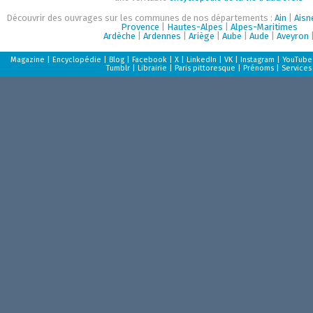
Découvrir des ouvrages sur les communes de nos départements :
Ain
|
Aisn
Provence
|
Hautes-Alpes
|
Alpes-Maritimes
Ardèche
|
Ardennes
|
Ariège
|
Aube
|
Aude
|
Aveyron
Magazine
|
Encyclopédie
|
Blog
|
Facebook
|
X
|
LinkedIn
|
VK
|
Instagram
|
YouTube
Tumblr
|
Librairie
|
Paris pittoresque
|
Prénoms
|
Services