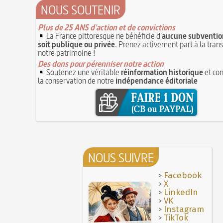
NOUS SOUTENIR
Thérapeutique alcoolique au Moyen Âge
29 J
Plus de 25 ANS d'action et de convictions
La France pittoresque ne bénéficie d'
aucune subvention
soit publique ou privée
. Prenez activement part à la tran
notre patrimoine !
Des dons pour pérenniser notre action
Soutenez une véritable
réinformation historique
et con
la conservation de notre
indépendance éditoriale
NOUS SUIVRE
>
Facebook
>
X
>
LinkedIn
>
VK
>
Instagram
>
TikTok