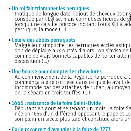
Un roi fait triompher les perruques
Pratiqué de longue date, l’ajout de cheveux étrang
conspué par l’Eglise, mais connut ses heures de gl
lorsqu’une calvitie précoce incitant Louis XIII à ad
perruque, la mode (…)
Colère des abbés perruquets
Malgré leur simplicité, les perruques ecclésiastiqu
don de déplaire aux outrés d’alors : on s’avisa de 
comme de vrais bonnets capables de porter attein
disposition (…)
Une bourse pour dompter les chevelures
Au commencement de la Régence, la perruque à c
commença à être corrigée dans ce qu’elle avait de
incommode par des attaches de ruban, au moyen
on la sépara en trois touffes. (…)
1665 : naissance de la foire Saint-Ovide
Débutant en août et se tenant un mois, la foire Sa
née en 1665 d’un différend opposant le pape et Lou
son plein un siècle plus tard et constitue alors un
Curieux concert d'aveugles à la foire de 1771