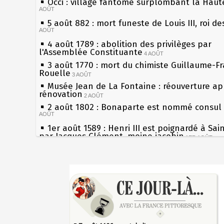
Occi : village fantôme surplombant la Haut
AOÛT
5 août 882 : mort funeste de Louis III, roi de
AOÛT
4 août 1789 : abolition des privilèges par
l'Assemblée Constituante
4 AOÛT
3 août 1770 : mort du chimiste Guillaume-Fr
Rouelle
3 AOÛT
Musée Jean de La Fontaine : réouverture ap
rénovation
2 AOÛT
2 août 1802 : Bonaparte est nommé consul 
AOÛT
1er août 1589 : Henri III est poignardé à Sai
par Jacques Clément, moine jacobin
1ER AOÛT
31 juillet 1899 : décret instaurant les mouge
boîtes aux lettres en fonte de Léon Mougeot
Sécheresses (Grandes), étés caniculaires à t
30 juillet 1918 : mort d'Auguste Poulain, fo
les siècles
Chocolat Poulain
30 JUILLET
27 mai 1610 : supplice de François Ravaillac,
29 juillet 1881 : loi sur la liberté de la press
du roi Henri IV
28 juillet 1794 : supplice de Robespierre et
Pierre qui roule n'amasse pas mousse
partie de ses complices
28 JUILLET
Qui aime bien châtie bien