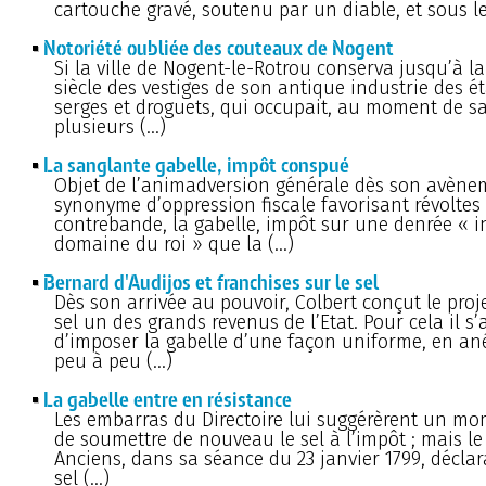
cartouche gravé, soutenu par un diable, et sous le
Notoriété oubliée des couteaux de Nogent
Si la ville de Nogent-le-Rotrou conserva jusqu’à la
siècle des vestiges de son antique industrie des é
serges et droguets, qui occupait, au moment de sa
plusieurs (…)
La sanglante gabelle, impôt conspué
Objet de l’animadversion générale dès son avène
synonyme d’oppression fiscale favorisant révoltes 
contrebande, la gabelle, impôt sur une denrée « 
domaine du roi » que la (…)
Bernard d'Audijos et franchises sur le sel
Dès son arrivée au pouvoir, Colbert conçut le proje
sel un des grands revenus de l’Etat. Pour cela il s’
d’imposer la gabelle d’une façon uniforme, en an
peu à peu (…)
La gabelle entre en résistance
Les embarras du Directoire lui suggérèrent un mo
de soumettre de nouveau le sel à l’impôt ; mais le
Anciens, dans sa séance du 23 janvier 1799, déclar
sel (…)