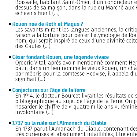
Boisvallé, habitant Saint-Omer, d’un conducteur é
dessus de sa maison, dans la rue du Marché aux H
échevins firent (…)
Rouen née de Roth et Magus ?
Les savants mirent les langues anciennes, la critiq
raison à la torture pour percer l’étymologie de Ro
nom, qui serait inspiré de ceux d’une divinité celte
des Gaules (…)
César fondant Rouen, une légende vivace
Orderic Vital, après avoir mentionné comment Henr
bâtir, dans un lieu nommé le vieux Rouen, un ch
par mépris pour la comtesse Hedvise, il appela d
signifiait (…)
Conjectures sur l'âge de la Terre
En 1914, le docteur Bourcet livrait les résultats d
bibliographique au sujet de l’âge de la Terre. On 
hasarder le chiffre de « quatre mille ans », rémin
involontaire (…)
1737 ou la ruée sur l'Almanach du Diable
En 1737 parut l’Almanach du Diable, contenant des
très curieuses et absolument infaillibles, titre e