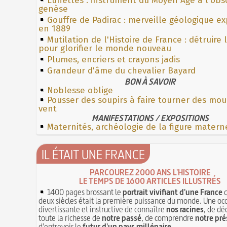
Lunettes : instrument du Moyen Âge à l'obs
genèse
Gouffre de Padirac : merveille géologique e
en 1889
Mutilation de l'Histoire de France : détruire
pour glorifier le monde nouveau
Plumes, encriers et crayons jadis
Grandeur d'âme du chevalier Bayard
BON À SAVOIR
Noblesse oblige
Pousser des soupirs à faire tourner des mou
vent
MANIFESTATIONS / EXPOSITIONS
Maternités, archéologie de la figure matern
IL ÉTAIT UNE FRANCE
PARCOUREZ 2000 ANS L'HISTOIRE
LE TEMPS DE 1600 ARTICLES ILLUSTRÉS
1400 pages brossant le
portrait vivifiant d'une France
q
deux siècles était la première puissance du monde. Une oc
divertissante et instructive de connaître
nos racines
, de dé
toute la richesse de
notre passé
, de comprendre
notre pré
d'entrevoir le
futur d'un pays millénaire