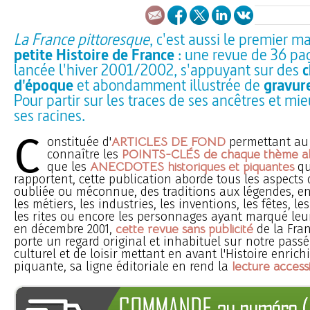
La France pittoresque
, c'est aussi le premier m
petite Histoire de France
: une revue de 36 pa
lancée l'hiver 2001/2002, s'appuyant sur des
c
d'époque
et abondamment illustrée de
gravur
Pour partir sur les traces de ses ancêtres et mi
ses racines.
C
onstituée d'
ARTICLES DE FOND
permettant au 
connaître les
POINTS-CLÉS de chaque thème a
que les
ANECDOTES historiques et piquantes
qu
rapportent, cette publication aborde tous les aspects 
oubliée ou méconnue, des traditions aux légendes, e
les métiers, les industries, les inventions, les fêtes, les
les rites ou encore les personnages ayant marqué leu
en décembre 2001,
cette revue sans publicité
de la Fran
porte un regard original et inhabituel sur notre pass
culturel et de loisir mettant en avant l'Histoire enrich
piquante, sa ligne éditoriale en rend la
lecture access