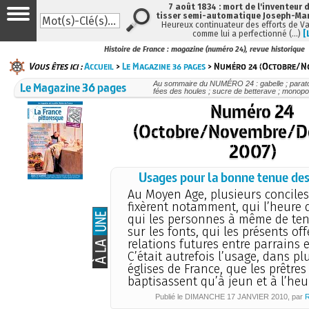
7 août 1834 : mort de l'inventeur 
tisser semi-automatique Joseph-Mar
Heureux continuateur des efforts de V
comme lui a perfectionné (…)
[
Histoire de France : magazine (numéro 24), revue historique
Vous êtes ici :
Accueil
>
Le Magazine 36 pages
> Numéro 24 (Octobre/
Le Magazine 36 pages
Au sommaire du NUMÉRO 24 : gabelle ; parato
fées des houles ; sucre de betterave ; monopol
Numéro 24
(Octobre/Novembre/D
2007)
Usages pour la bonne tenue de
Au Moyen Age, plusieurs conciles 
fixèrent notamment, qui l’heure
qui les personnes à même de teni
sur les fonts, qui les présents off
relations futures entre parrains e
C’était autrefois l’usage, dans pl
églises de France, que les prêtres
baptisassent qu’à jeun et à l’heu
Publié le
DIMANCHE
17 JANVIER 2010
, par