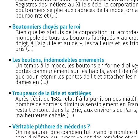
Registres des métiers au XIIIe siècle, la corporatio
boutonniers se plie aux caprices de la mode, orna
pourpoints et (…)
Boutonniers choyés par le roi
Bien que les statuts de la corporation lui accorda
monopole de tous les boutons fabriqués « au cro
doigt, à l’aiguille et au dé », les tailleurs et les fr
pris (…)
Les boutons, indémodables ornements
Un temps à la mode, les boutons en forme d’olive
portés communément sur les habits, avant de n’êtr
que pour retenir les pentes de lit et attacher les r
dames en (…)
Troupeaux de la Brie et sortilèges
Après l’édit de 1682 relatif à la punition des maléfi
nombre de sorciers diminua sensiblement en Franc
restait encore, dans la Brie, aux environs de Paris
malheureuse cabale (…)
Véritable pléthore de médecins ?
On ne saurait dire combien fut grand le nombre d
sans diplôme, qui prescrivaient des remèdes et se