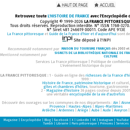
Retrouvez toute
L'HISTOIRE DE FRANCE
avec l'Encyclopédie 
Copyright © 1999-2026
LA FRANCE PITTORESQU
Tous droits réservés. Reproduction interdite. N° ISSN 1768-3270
N° Siret 481 246619 00011. Code APE 913E
La France pittoresque
et
Guide de la France d'hier et d'aujourd'hui
sont de
Site déposé à l'INPI
Recommandé notamment par
MAISON DU TOURISME FRANÇAIS
dès 2003 e
SIGNETS DE LA BIBLIOTHÈQUE NATIONALE DE FR
Mentionné notamment par
CULTURE
Services La France pittoresque
|
Politique de confidentia
L'événement historique du jour
LA FRANCE PITTORESQUE :
1 - Guide en ligne des
richesses de la France d'hi
1999 :
Histoire de France, patrimoine historique
et culturel,
gîtes et chambres d'hôtes
, tourisme, gastronomie
2 -
Magazine d'histoire
36 pages couleur depuis 2001
une véritable
encyclopédie de la vie d'autrefois
Découvrir des ouvrages sur les communes de nos départements :
Ain
|
Aisn
Provence
|
Hautes-Alpes
|
Alpes-Maritimes
Ardèche
|
Ardennes
|
Ariège
|
Aube
|
Aude
|
Aveyron
|
Magazine
|
Encyclopédie
|
Blog
|
Facebook
|
X
|
LinkedIn
|
VK
|
Instagram
|
YouTube
Tumblr
|
Librairie
|
Paris pittoresque
|
Prénoms
|
Services