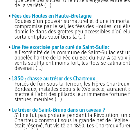
que celle des sucres. Une lutte s’engagea entre les
de la variété (…)
Fées des Houles en Haute-Bretagne
Douées d’un pouvoir surnaturel et d’une immortal
compromise par le sel, les fées des Houles, qui éli
domicile dans des grottes peu accessibles d’où ell
sortaient plus volontiers la (…)
Une fée exorcisée par le curé de Saint-Suliac
A l’extrémité de la commune de Saint-Suliac est u
appelée l’antre de la Fée du Bec du Puy. A sa voix j
vents soufflaient moins fort, les flots se calmaient
devenait (…)
1850 : chasse au trésor des Chartreux
Forcés de fuir sous la Terreur, les Frères Chartreux
Bordeaux, installés depuis le XVe siècle, auraient 
mettre à l’abri des pillards leur immense fortune f
statues, meubles (…)
Le trésor de Saint-Bruno dans un caveau ?
S’il ne fut pas profané pendant la Révolution, un
Chartreux construit sous la grande nef de l’église 
était réservé, fut visité en 1850. Les Chartreux fur