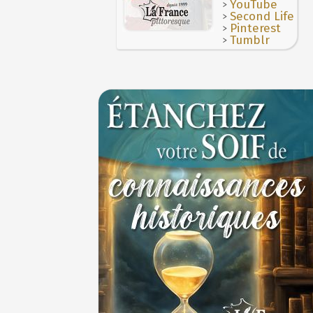
>
YouTube
>
Second Life
>
Pinterest
>
Tumblr