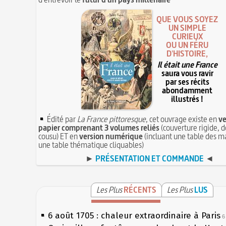
QUE VOUS SOYEZ
UN SIMPLE
CURIEUX
OU UN FÉRU
D'HISTOIRE,
Il était une France
saura vous ravir
par ses récits
abondamment
illustrés !
Édité par
La France pittoresque
, cet ouvrage existe en
ve
papier comprenant 3 volumes reliés
(couverture rigide, d
cousu) ET en
version numérique
(incluant une table des ma
une table thématique cliquables)
►
PRÉSENTATION ET COMMANDE
◄
Les Plus
RÉCENTS
Les Plus
LUS
6 août 1705 : chaleur extraordinaire à Paris
6