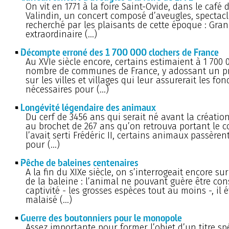
On vit en 1771 à la foire Saint-Ovide, dans le café 
Valindin, un concert composé d’aveugles, spectacl
recherché par les plaisants de cette époque : Gra
extraordinaire (…)
Décompte erroné des 1 700 000 clochers de France
Au XVIe siècle encore, certains estimaient à 1 700 
nombre de communes de France, y adossant un pr
sur les villes et villages qui leur assurerait les fon
nécessaires pour (…)
Longévité légendaire des animaux
Du cerf de 3456 ans qui serait né avant la créati
au brochet de 267 ans qu’on retrouva portant le co
l’avait serti Frédéric II, certains animaux passèren
pour (…)
Pêche de baleines centenaires
A la fin du XIXe siècle, on s’interrogeait encore sur
de la baleine : l’animal ne pouvant guère être co
captivité - les grosses espèces tout au moins -, il é
malaisé (…)
Guerre des boutonniers pour le monopole
Assez importante pour former l’objet d’un titre sp