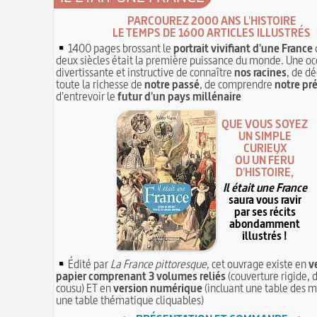
PARCOUREZ 2000 ANS L'HISTOIRE
LE TEMPS DE 1600 ARTICLES ILLUSTRÉS
1400 pages brossant le
portrait vivifiant d'une France
deux siècles était la première puissance du monde. Une oc
divertissante et instructive de connaître
nos racines
, de dé
toute la richesse de
notre passé
, de comprendre
notre pr
d'entrevoir le
futur d'un pays millénaire
QUE VOUS SOYEZ
UN SIMPLE
CURIEUX
OU UN FÉRU
D'HISTOIRE,
Il était une France
saura vous ravir
par ses récits
abondamment
illustrés !
Édité par
La France pittoresque
, cet ouvrage existe en
v
papier comprenant 3 volumes reliés
(couverture rigide, d
cousu) ET en
version numérique
(incluant une table des m
une table thématique cliquables)