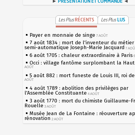
►
PRÉSENTATION ET COMMANDE
◄
Les Plus
RÉCENTS
Les Plus
LUS
Payer en monnaie de singe
7 AOÛT
7 août 1834 : mort de l'inventeur du métier 
semi-automatique Joseph-Marie Jacquard
7 AO
6 août 1705 : chaleur extraordinaire à Paris
Occi : village fantôme surplombant la Hau
AOÛT
5 août 882 : mort funeste de Louis III, roi d
AOÛT
4 août 1789 : abolition des privilèges par
l'Assemblée Constituante
4 AOÛT
3 août 1770 : mort du chimiste Guillaume-F
Rouelle
3 AOÛT
Musée Jean de La Fontaine : réouverture a
rénovation
2 AOÛT
2 août 1802 : Bonaparte est nommé consul 
AOÛT