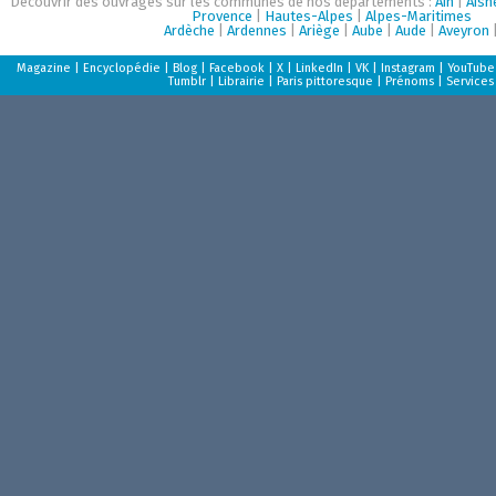
Découvrir des ouvrages sur les communes de nos départements :
Ain
|
Aisn
Provence
|
Hautes-Alpes
|
Alpes-Maritimes
Ardèche
|
Ardennes
|
Ariège
|
Aube
|
Aude
|
Aveyron
Magazine
|
Encyclopédie
|
Blog
|
Facebook
|
X
|
LinkedIn
|
VK
|
Instagram
|
YouTube
Tumblr
|
Librairie
|
Paris pittoresque
|
Prénoms
|
Services