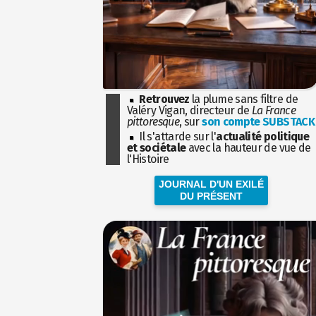
Retrouvez
la plume sans filtre de
Valéry Vigan, directeur de
La France
pittoresque
, sur
son compte SUBSTACK
Il s'attarde sur l'
actualité politique
et sociétale
avec la hauteur de vue de
l'Histoire
JOURNAL D'UN EXILÉ
DU PRÉSENT