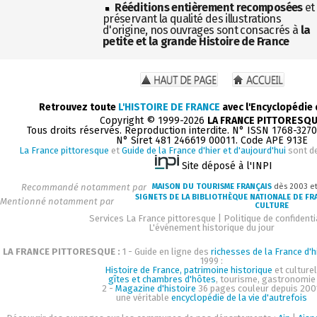
Rééditions entièrement recomposées
et
préservant la qualité des illustrations
d'origine, nos ouvrages sont consacrés à
la
petite et la grande Histoire de France
Retrouvez toute
L'HISTOIRE DE FRANCE
avec l'Encyclopédie
Copyright © 1999-2026
LA FRANCE PITTORESQ
Tous droits réservés. Reproduction interdite. N° ISSN 1768-327
N° Siret 481 246619 00011. Code APE 913E
La France pittoresque
et
Guide de la France d'hier et d'aujourd'hui
sont d
Site déposé à l'INPI
Recommandé notamment par
MAISON DU TOURISME FRANÇAIS
dès 2003 e
SIGNETS DE LA BIBLIOTHÈQUE NATIONALE DE FR
Mentionné notamment par
CULTURE
Services La France pittoresque
|
Politique de confidenti
L'événement historique du jour
LA FRANCE PITTORESQUE :
1 - Guide en ligne des
richesses de la France d'h
1999 :
Histoire de France, patrimoine historique
et culturel
gîtes et chambres d'hôtes
, tourisme, gastronomie
2 -
Magazine d'histoire
36 pages couleur depuis 200
une véritable
encyclopédie de la vie d'autrefois