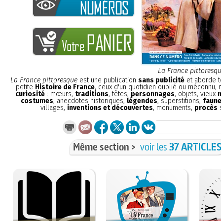
La France pittoresq
La France pittoresque
est une publication
sans publicité
et aborde t
petite
Histoire de France
, ceux d'un quotidien oublié ou méconnu,
curiosité
: mœurs,
traditions
, fêtes,
personnages
, objets, vieux
costumes
, anecdotes historiques,
légendes
, superstitions,
faune
villages,
inventions et découvertes
, monuments,
procès
s
Même section >
voir les
37 ARTICLE