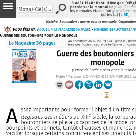
8 août 1548 : Henri II fixe que l’effig
portée sur la monnaie
> Jusqu’à la fin
les monnaies étaient fort grossièrement 
qui les (…)
[LIRE]
Histoire. Boutonniers : guerre pour le monopole. Corporation
Vous êtes ici :
Accueil
>
Le Magazine 36 pages
>
Numéro 24 (Octobre/N
Guerre des boutonniers pour le monopole
Le Magazine 36 pages
Au sommaire du NUMÉRO 24 : gabelle ; parato
fées des houles ; sucre de betterave ; monopo
Guerre des boutonniers 
monopole
(Extrait de l’article paru dans le numér
Publié / Mis à jour le
DIMANCHE
17 JANVIER 2010
, 
A
ssez importante pour former l’objet d’un titre s
e
Registres des métiers
au XIII
siècle, la corpora
boutonniers se plie aux caprices de la mode, o
pourpoints et bonnets, tantôt chausses et manches,
vaciller lorsque certains concurrencent ses produits f