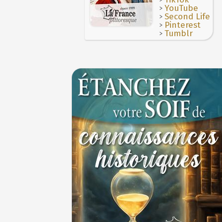
1ER JUILLET
>
YouTube
>
Second Life
>
Pinterest
>
Tumblr