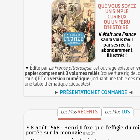
QUE VOUS SOYEZ
UN SIMPLE
CURIEUX
OU UN FÉRU
D'HISTOIRE,
Il était une France
saura vous ravir
par ses récits
abondamment
illustrés !
Édité par
La France pittoresque
, cet ouvrage existe en
v
papier comprenant 3 volumes reliés
(couverture rigide, d
cousu) ET en
version numérique
(incluant une table des m
une table thématique cliquables)
►
PRÉSENTATION ET COMMANDE
◄
Les Plus
RÉCENTS
Les Plus
LUS
8 août 1548 : Henri II fixe que l’effigie du ro
portée sur la monnaie
8 AOÛT