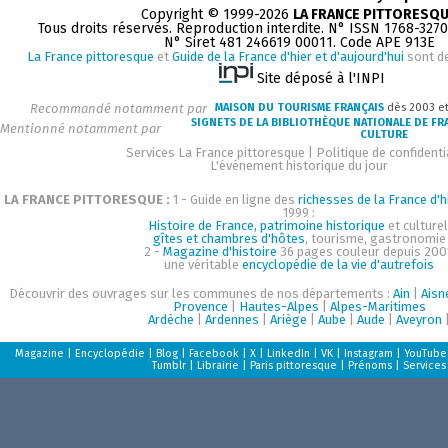
Copyright © 1999-2026
LA FRANCE PITTORESQ
Tous droits réservés. Reproduction interdite. N° ISSN 1768-327
N° Siret 481 246619 00011. Code APE 913E
La France pittoresque
et
Guide de la France d'hier et d'aujourd'hui
sont d
Site déposé à l'INPI
Recommandé notamment par
MAISON DU TOURISME FRANÇAIS
dès 2003 e
SIGNETS DE LA BIBLIOTHÈQUE NATIONALE DE FR
Mentionné notamment par
CULTURE
Services La France pittoresque
|
Politique de confidenti
L'événement historique du jour
LA FRANCE PITTORESQUE :
1 - Guide en ligne des
richesses de la France d'h
1999 :
Histoire de France, patrimoine historique
et culturel
gîtes et chambres d'hôtes
, tourisme, gastronomie
2 -
Magazine d'histoire
36 pages couleur depuis 200
une véritable
encyclopédie de la vie d'autrefois
Découvrir des ouvrages sur les communes de nos départements :
Ain
|
Aisn
Provence
|
Hautes-Alpes
|
Alpes-Maritimes
Ardèche
|
Ardennes
|
Ariège
|
Aube
|
Aude
|
Aveyron
Magazine
|
Encyclopédie
|
Blog
|
Facebook
|
X
|
LinkedIn
|
VK
|
Instagram
|
YouTube
Tumblr
|
Librairie
|
Paris pittoresque
|
Prénoms
|
Services