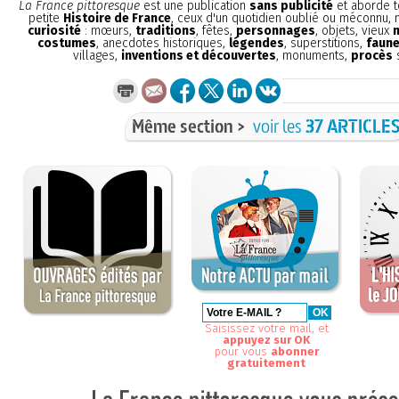
La France pittoresque
est une publication
sans publicité
et aborde t
petite
Histoire de France
, ceux d'un quotidien oublié ou méconnu,
curiosité
: mœurs,
traditions
, fêtes,
personnages
, objets, vieux
costumes
, anecdotes historiques,
légendes
, superstitions,
faune
villages,
inventions et découvertes
, monuments,
procès
s
Même section >
voir les
37 ARTICLE
Saisissez votre mail, et
appuyez sur OK
pour vous
abonner
gratuitement