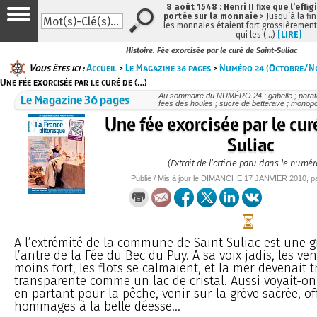
8 août 1548 : Henri II fixe que l’effig
portée sur la monnaie
> Jusqu’à la fin
les monnaies étaient fort grossièrement 
qui les (…)
[LIRE]
Histoire. Fée exorcisée par le curé de Saint-Suliac
Vous êtes ici :
Accueil
>
Le Magazine 36 pages
>
Numéro 24 (Octobre/N
Une fée exorcisée par le curé de (…)
Le Magazine 36 pages
Au sommaire du NUMÉRO 24 : gabelle ; parato
fées des houles ; sucre de betterave ; monopo
Une fée exorcisée par le cur
Suliac
(Extrait de l’article paru dans le numér
Publié / Mis à jour le
DIMANCHE
17 JANVIER 2010
, 
A l’extrémité de la commune de Saint-Suliac est une g
l’antre de la Fée du Bec du Puy. A sa voix jadis, les ve
moins fort, les flots se calmaient, et la mer devenait t
transparente comme un lac de cristal. Aussi voyait-o
en partant pour la pêche, venir sur la grève sacrée, off
hommages à la belle déesse...