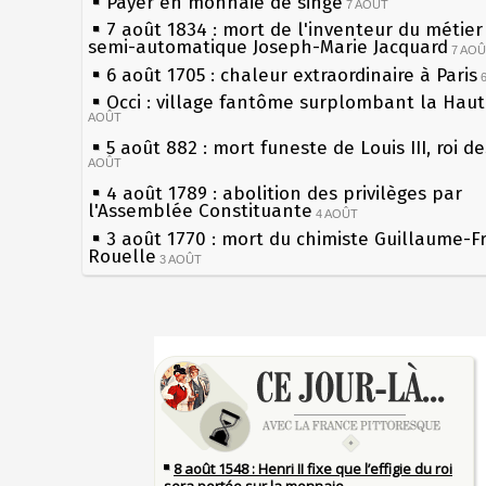
Payer en monnaie de singe
7 AOÛT
7 août 1834 : mort de l'inventeur du métier 
semi-automatique Joseph-Marie Jacquard
7 AO
6 août 1705 : chaleur extraordinaire à Paris
Occi : village fantôme surplombant la Hau
AOÛT
5 août 882 : mort funeste de Louis III, roi d
AOÛT
4 août 1789 : abolition des privilèges par
l'Assemblée Constituante
4 AOÛT
3 août 1770 : mort du chimiste Guillaume-F
Rouelle
3 AOÛT
Musée Jean de La Fontaine : réouverture a
rénovation
2 AOÛT
2 août 1802 : Bonaparte est nommé consul 
Sécheresses (Grandes), étés caniculaires à 
AOÛT
les siècles
1er août 1589 : Henri III est poignardé à Sa
27 mai 1610 : supplice de François Ravaillac
par Jacques Clément, moine jacobin
du roi Henri IV
1ER AOÛT
31 juillet 1899 : décret instaurant les moug
Pierre qui roule n'amasse pas mousse
boîtes aux lettres en fonte de Léon Mougeot
Qui aime bien châtie bien
30 juillet 1918 : mort d'Auguste Poulain, fo
Tout vient à point à qui sait attendre
Chocolat Poulain