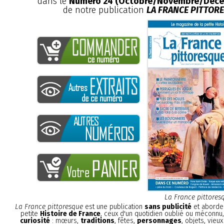
dans le
Numéro 24 (Octobre/Novembre/Déce
de notre publication
LA FRANCE PITTOR
La France pittores
La France pittoresque
est une publication
sans publicité
et aborde 
petite
Histoire de France
, ceux d'un quotidien oublié ou méconnu
curiosité
: mœurs,
traditions
, fêtes,
personnages
, objets, vieu