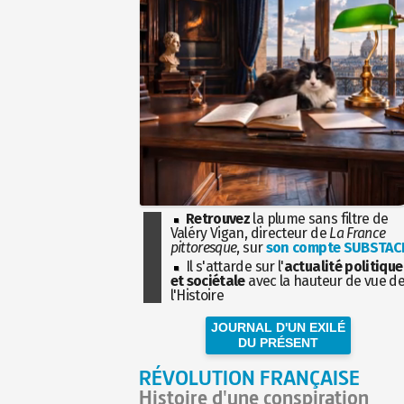
Retrouvez
la plume sans filtre de
Valéry Vigan, directeur de
La France
pittoresque
, sur
son compte SUBSTAC
Il s'attarde sur l'
actualité politique
et sociétale
avec la hauteur de vue d
l'Histoire
JOURNAL D'UN EXILÉ
DU PRÉSENT
RÉVOLUTION FRANÇAISE
Histoire d'une conspiration