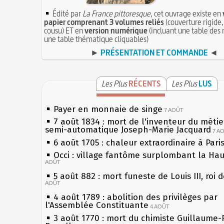
Édité par
La France pittoresque
, cet ouvrage existe en
papier comprenant 3 volumes reliés
(couverture rigide,
cousu) ET en
version numérique
(incluant une table des 
une table thématique cliquables)
►
PRÉSENTATION ET COMMANDE
◄
Les Plus
RÉCENTS
Les Plus
LUS
Payer en monnaie de singe
7 AOÛT
7 août 1834 : mort de l'inventeur du métier
semi-automatique Joseph-Marie Jacquard
7 A
6 août 1705 : chaleur extraordinaire à Pari
Occi : village fantôme surplombant la Ha
AOÛT
5 août 882 : mort funeste de Louis III, roi 
AOÛT
4 août 1789 : abolition des privilèges par
l'Assemblée Constituante
4 AOÛT
3 août 1770 : mort du chimiste Guillaume-