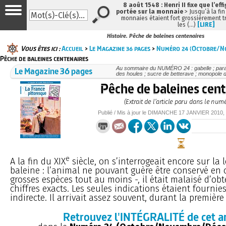
8 août 1548 : Henri II fixe que l’eff
portée sur la monnaie
> Jusqu’à la fin
monnaies étaient fort grossièrement tr
les (…)
[LIRE]
Histoire. Pêche de baleines centenaires
Vous êtes ici :
Accueil
>
Le Magazine 36 pages
>
Numéro 24 (Octobre/N
Pêche de baleines centenaires
Le Magazine 36 pages
Au sommaire du NUMÉRO 24 : gabelle ; parat
des houles ; sucre de betterave ; monopole d
Pêche de baleines cent
(Extrait de l’article paru dans le num
Publié / Mis à jour le
DIMANCHE
17 JANVIER 2010
,
e
A la fin du XIX
siècle, on s’interrogeait encore sur la 
baleine : l’animal ne pouvant guère être conservé en ca
grosses espèces tout au moins -, il était malaisé d’ob
chiffres exacts. Les seules indications étaient fournie
indirecte. Il arrivait assez souvent, durant la première 
Retrouvez l'INTÉGRALITÉ de cet ar