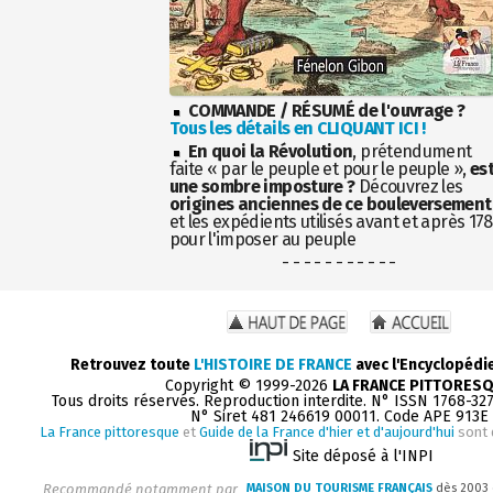
COMMANDE / RÉSUMÉ de l'ouvrage ?
Tous les détails en CLIQUANT ICI !
En quoi la Révolution
, prétendument
faite « par le peuple et pour le peuple »,
es
une sombre imposture ?
Découvrez les
origines anciennes de ce bouleversement
et les expédients utilisés avant et après 17
pour l'imposer au peuple
- - - - - - - - - - -
Retrouvez toute
L'HISTOIRE DE FRANCE
avec l'Encyclopédi
Copyright © 1999-2026
LA FRANCE PITTORES
Tous droits réservés. Reproduction interdite. N° ISSN 1768-32
N° Siret 481 246619 00011. Code APE 913E
La France pittoresque
et
Guide de la France d'hier et d'aujourd'hui
sont 
Site déposé à l'INPI
Recommandé notamment par
MAISON DU TOURISME FRANÇAIS
dès 2003