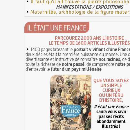
Il faut qu'il ait trouvé la pierre philosopha
MANIFESTATIONS / EXPOSITIONS
Maternités, archéologie de la figure mater
IL ÉTAIT UNE FRANCE
PARCOUREZ 2000 ANS L'HISTOIRE
LE TEMPS DE 1600 ARTICLES ILLUSTRÉS
1400 pages brossant le
portrait vivifiant d'une Franc
deux siècles était la première puissance du monde. Une 
divertissante et instructive de connaître
nos racines
, de 
toute la richesse de
notre passé
, de comprendre
notre p
d'entrevoir le
futur d'un pays millénaire
QUE VOUS SOYEZ
UN SIMPLE
CURIEUX
OU UN FÉRU
D'HISTOIRE,
Il était une France
saura vous ravir
par ses récits
abondamment
illustrés !