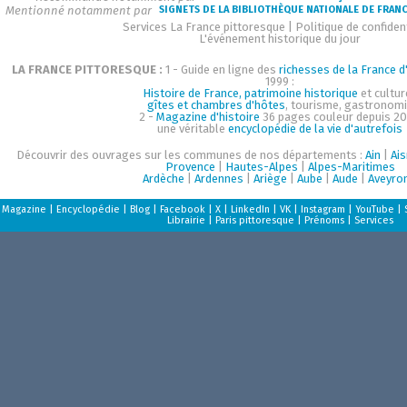
Mentionné notamment par
SIGNETS DE LA BIBLIOTHÈQUE NATIONALE DE FRAN
Services La France pittoresque
|
Politique de confident
L'événement historique du jour
LA FRANCE PITTORESQUE :
1 - Guide en ligne des
richesses de la France d'
1999 :
Histoire de France, patrimoine historique
et cultur
gîtes et chambres d'hôtes
, tourisme, gastronom
2 -
Magazine d'histoire
36 pages couleur depuis 20
une véritable
encyclopédie de la vie d'autrefois
Découvrir des ouvrages sur les communes de nos départements :
Ain
|
Ai
Provence
|
Hautes-Alpes
|
Alpes-Maritimes
Ardèche
|
Ardennes
|
Ariège
|
Aube
|
Aude
|
Aveyro
Magazine
|
Encyclopédie
|
Blog
|
Facebook
|
X
|
LinkedIn
|
VK
|
Instagram
|
YouTube
|
Librairie
|
Paris pittoresque
|
Prénoms
|
Services