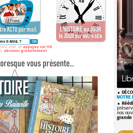
otre mail, et
appuyez sur OK
us
abonner gratuitement
DÉCO
NOTRE L
Rééd
préserva
nos ouv
grande 