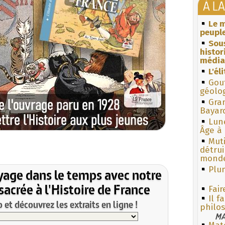
À L
Le m
peuple
Sous
histo
média
L'él
Gouf
géolo
Gra
Bayar
Lun
Âge à 
Muti
détrui
monde
Plum
yage dans le temps avec notre
acrée à l'Histoire de France
Fair
Il f
et découvrez les extraits en ligne !
philo
MA