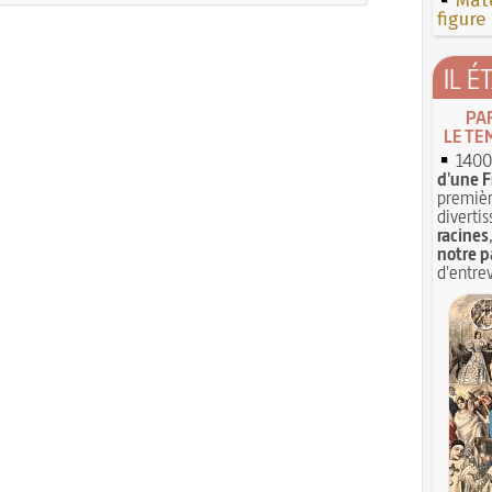
Mate
figure
IL É
PA
LE TE
1400 
d'une F
premièr
divertis
racines
notre p
d'entrev