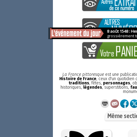
La France pittoresque
est une publicat
Histoire de France
, ceux d'un quotidien
traditions
, fêtes,
personnages
, o
historiques,
légendes
, superstitions,
fau
monum
Même secti