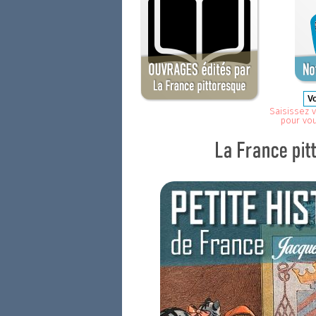
Saisissez v
pour vo