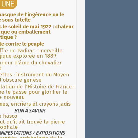
A UNE
asque de l'ingérence ou le
 sous tutelle
 le soleil de mai 1922 : chaleur
rique ou emballement
tique ?
ite contre le peuple
fre de Padirac : merveille
gique explorée en 1889
ndeur d'âme du chevalier
d
ettes : instrument du Moyen
l'obscure genèse
lation de l'Histoire de France :
re le passé pour glorifier le
 nouveau
es, encriers et crayons jadis
BON À SAVOIR
e fiasco
aut qu'il ait trouvé la pierre
sophale
NIFESTATIONS / EXPOSITIONS