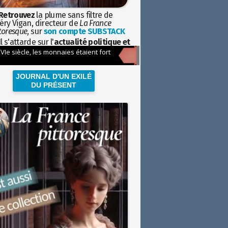
Retrouvez
la plume sans filtre de
éry Vigan, directeur de
La France
toresque
, sur
son compte SUBSTACK
l s'attarde sur l'
actualité politique et
ciétale
avec la hauteur de vue de
istoire
JOURNAL D'UN EXILÉ
DU PRÉSENT