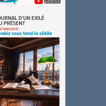
OURNAL D'UN EXILÉ
U PRÉSENT
E PARUTION :
wbiz vous tend la sébile