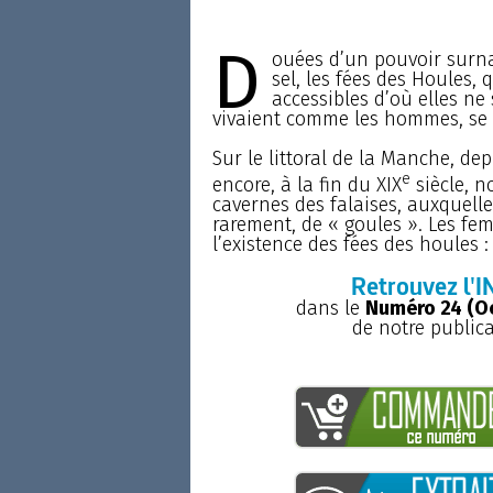
D
ouées d’un pouvoir surna
sel, les fées des Houles, 
accessibles d’où elles ne 
vivaient comme les hommes, se m
Sur le littoral de la Manche, de
e
encore, à la fin du XIX
siècle, n
cavernes des falaises, auxquell
rarement, de « goules ». Les fe
l’existence des fées des houles : 
Retrouvez l'I
dans le
Numéro 24 (O
de notre public