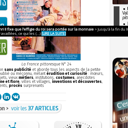
Val
pit
I
so
l'H
La France pittoresque
N° 24
ion
sans publicité
et aborde tous les aspects de la petite
 oublié ou méconnu, mêlant
érudition et curiosité
: mœurs,
bjets, vieux
métiers
, institutions,
costumes
, anecdotes
ne et flore
, villes et villages,
inventions et découvertes
,
ents,
procès
surprenants
on >
voir les
37 ARTICLES