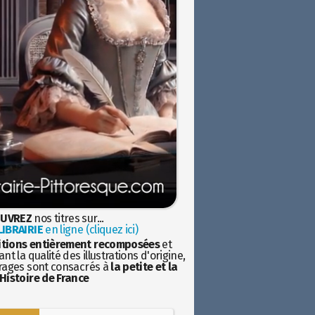
UVREZ
nos titres sur...
IBRAIRIE
en ligne (cliquez ici)
itions entièrement recomposées
et
nt la qualité des illustrations d'origine,
rages sont consacrés à
la petite et la
Histoire de France