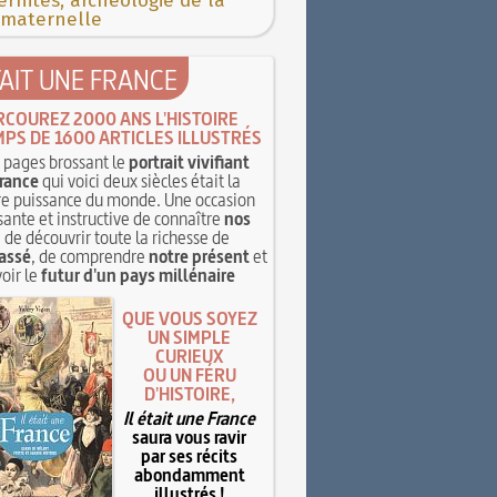
rnités, archéologie de la
 maternelle
TAIT UNE FRANCE
RCOUREZ 2000 ANS L'HISTOIRE
MPS DE 1600 ARTICLES ILLUSTRÉS
pages brossant le
portrait vivifiant
rance
qui voici deux siècles était la
e puissance du monde. Une occasion
sante et instructive de connaître
nos
, de découvrir toute la richesse de
assé
, de comprendre
notre présent
et
oir le
futur d'un pays millénaire
QUE VOUS SOYEZ
UN SIMPLE
CURIEUX
OU UN FÉRU
D'HISTOIRE,
Il était une France
saura vous ravir
par ses récits
abondamment
illustrés !