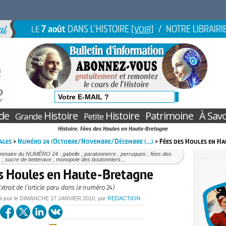
7 août
DANS L'HISTOIRE
/ NOTRE LIBRAIRI
LE
[VOIR]
de
Histoire
Histoire
Patrimoine
À Savo
Grande
Petite
Histoire. Fées des Houles en Haute-Bretagne
ages
>
Numéro 24 (Octobre/Novembre/Décembre (…)
> Fées des Houles en H
mmaire du NUMÉRO 24 : gabelle ; paratonnerre ; perruques ; fées des
 ; sucre de betterave ; monopole des boutonniers...
s Houles en Haute-Bretagne
Extrait de l’article paru dans le numéro 24)
à jour le
DIMANCHE
17 JANVIER 2010
, par
REDACTION