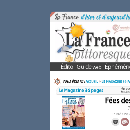
Édito
Guide
Éphéméri
web
Vous êtes ici :
Accueil
>
Le Magazine 36 p
Le Magazine 36 pages
Au so
houles
Fées de
(
Publié / Mis 