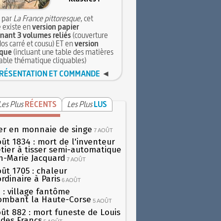
 par
La France pittoresque
, cet
 existe en
version papier
ant 3 volumes reliés
(couverture
dos carré et cousu) ET en
version
que
(incluant une table des matières
table thématique cliquables)
RÉSENTATION ET COMMANDE
◄
Les Plus
RÉCENTS
Les Plus
LUS
er en monnaie de singe
7 AOÛT
oût 1834 : mort de l'inventeur
tier à tisser semi-automatique
h-Marie Jacquard
7 AOÛT
oût 1705 : chaleur
rdinaire à Paris
6 AOÛT
 : village fantôme
ombant la Haute-Corse
5 AOÛT
oût 882 : mort funeste de Louis
oi des Francs