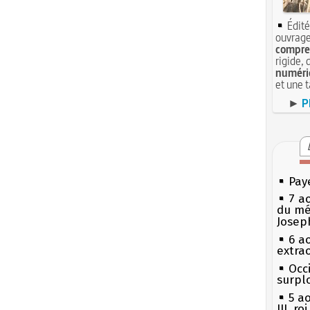
Édité
ouvrage
compren
rigide, 
numéri
et une 
►
P
Pay
7 a
du mé
Josep
6 a
extrao
Occi
surpl
5 a
III, r