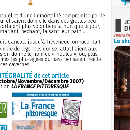
turel et d’une immortalité compromise par le
J
qui élisaient domicile dans des grottes peu
sortaient plus volontiers la nuit que le jour,
D
ariant, pêchant, faisant leur pain...
DERNIÈR
Le sho
puis Cancale jusqu’à Tréveneuc, on racontait
ombre de légendes qui se rattachaient aux
es on donne le nom de « houles », ou, plus
mmes les plus âgées du pays pensaient réelle
ces cavernes...
NTÉGRALITÉ de cet article
ctobre/Novembre/Décembre 2007)
ation
LA FRANCE PITTORESQUE