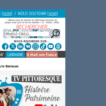
E
/ NOUS SOUTENIR
[VOIR]
[VOIR]
« Hâtons-nous de raconter les délicieuses histoires du
peuple avant qu'il ne les ait oubliées »
(C. Nodier, 1840)
NOUS REJOINDRE SUR...
ir
LIBRAIRIE
Il était une France
aute-Bretagne