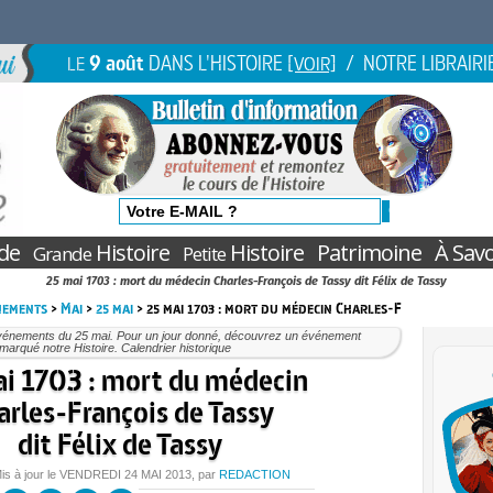
9 août
DANS L'HISTOIRE
/ NOTRE LIBRAIRI
LE
[VOIR]
de
Histoire
Histoire
Patrimoine
À Savo
Grande
Petite
25 mai 1703 : mort du médecin Charles-François de Tassy dit Félix de Tassy
nements
>
Mai
>
25 mai
> 25 mai 1703 : mort du médecin Charles-F
vénements du 25 mai. Pour un jour donné, découvrez un événement
marqué notre Histoire. Calendrier historique
i 1703 : mort du médecin
arles-François de Tassy
dit Félix de Tassy
is à jour le
VENDREDI
24 MAI 2013
, par
REDACTION