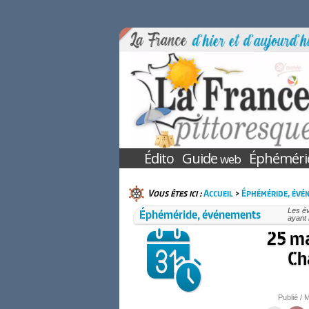
Édito
Guide
Éphéméri
web
Vous êtes ici :
Accueil
>
Éphéméride, évé
Éphéméride, événements
Les é
ayant 
25 ma
Ch
Publié / M