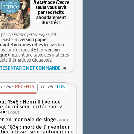
Il était une France
saura vous ravir
par ses récits
abondamment
illustrés !
 par
La France pittoresque
, cet
 existe en
version papier
ant 3 volumes reliés
(couverture
dos carré et cousu) ET en
version
que
(incluant une table des matières
table thématique cliquables)
RÉSENTATION ET COMMANDE
◄
Les Plus
RÉCENTS
Les Plus
LUS
ût 1548 : Henri II fixe que
gie du roi sera portée sur la
aie
8 AOÛT
er en monnaie de singe
7 AOÛT
oût 1834 : mort de l'inventeur
tier à tisser semi-automatique