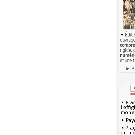
Édité
ouvrage
compren
rigide, 
numéri
et une 
►
P
8 ao
l’effi
monn
Pay
7 a
du mé