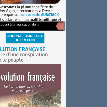
Retrouvez
la plume sans filtre de
éry Vigan, directeur de
La France
toresque
, sur
son compte SUBSTACK
l s'attarde sur l'
actualité politique et
ciétale
avec la hauteur de vue de
istoire
JOURNAL D'UN EXILÉ
DU PRÉSENT
LUTION FRANÇAISE
ire d'une conspiration
e le peuple