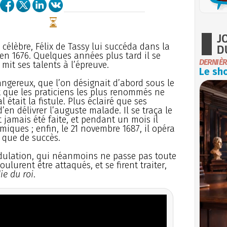
J
n célèbre, Félix de Tassy lui succéda dans la
D
 en 1676. Quelques années plus tard il se
DERNIÈR
mit ses talents à l’épreuve.
Le sho
angereux, que l’on désignait d’abord sous le
et que les praticiens les plus renommés ne
était la fistule. Plus éclairé que ses
d’en délivrer l’auguste malade. Il se traça le
 jamais été faite, et pendant un mois il
iques ; enfin, le 21 novembre 1687, il opéra
 que de succès.
dulation, qui néanmoins ne passe pas toute
ulurent être attaqués, et se firent traiter,
e du roi
.