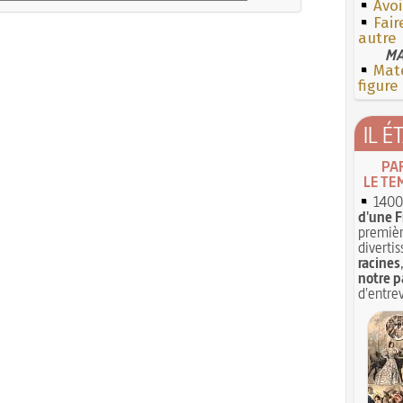
Avoi
Fai
autre
MA
Mate
figure
IL É
PA
LE TE
1400 
d'une F
premièr
divertis
racines
notre p
d'entrev