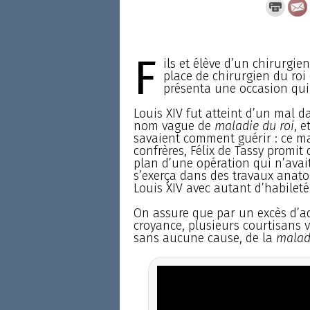
F
ils et élève d’un chirurgie
place de chirurgien du roi
présenta une occasion qui 
Louis XIV fut atteint d’un mal d
nom vague de
maladie du roi
, 
savaient comment guérir : ce mal 
confrères, Félix de Tassy promit 
plan d’une opération qui n’avait
s’exerça dans des travaux anatom
Louis XIV avec autant d’habileté
On assure que par un excès d’a
croyance, plusieurs courtisans vo
sans aucune cause, de la
maladi