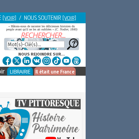
E
/ NOUS SOUTENIR
[VOIR]
[VOIR]
« Hâtons-nous de raconter les délicieuses histoires du
peuple avant qu'il ne les ait oubliées »
(C. Nodier, 1840)
NOUS REJOINDRE SUR...
ir
LIBRAIRIE
Il était une France