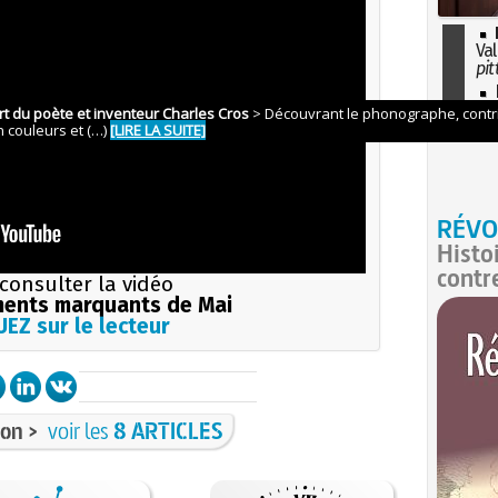
Val
pit
I
so
l'H
RÉVO
Histo
contr
consulter la vidéo
ents marquants de Mai
EZ sur le lecteur
on >
voir les
8 ARTICLES