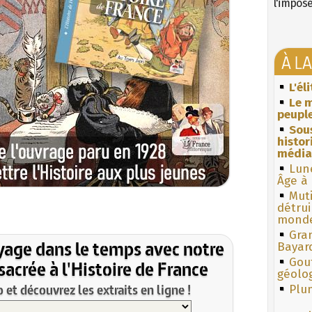
l'impos
À L
L'él
Le m
peuple
Sous
histo
média
Lun
Âge à 
Muti
détrui
monde
Gra
yage dans le temps avec notre
Bayar
Gouf
acrée à l'Histoire de France
géolo
et découvrez les extraits en ligne !
Plum