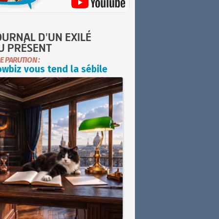
OURNAL D'UN EXILÉ
U PRÉSENT
E PARUTION :
wbiz vous tend la sébile