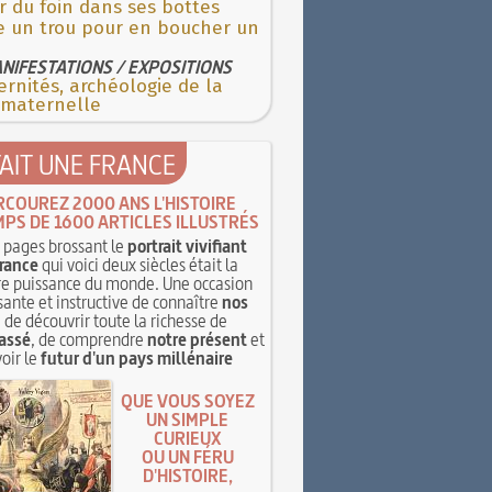
r du foin dans ses bottes
re un trou pour en boucher un
NIFESTATIONS / EXPOSITIONS
rnités, archéologie de la
 maternelle
TAIT UNE FRANCE
RCOUREZ 2000 ANS L'HISTOIRE
MPS DE 1600 ARTICLES ILLUSTRÉS
pages brossant le
portrait vivifiant
rance
qui voici deux siècles était la
e puissance du monde. Une occasion
sante et instructive de connaître
nos
, de découvrir toute la richesse de
assé
, de comprendre
notre présent
et
oir le
futur d'un pays millénaire
QUE VOUS SOYEZ
UN SIMPLE
CURIEUX
OU UN FÉRU
D'HISTOIRE,