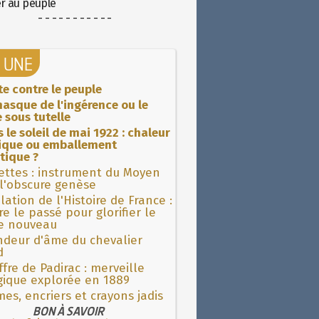
er au peuple
- - - - - - - - - - -
A UNE
ite contre le peuple
asque de l'ingérence ou le
 sous tutelle
 le soleil de mai 1922 : chaleur
rique ou emballement
tique ?
ettes : instrument du Moyen
l'obscure genèse
lation de l'Histoire de France :
re le passé pour glorifier le
 nouveau
ndeur d'âme du chevalier
d
fre de Padirac : merveille
gique explorée en 1889
es, encriers et crayons jadis
BON À SAVOIR