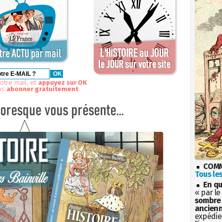
otre mail, et
appuyez sur OK
us
abonner gratuitement
COMM
Tous les
En qu
« par le
sombre 
ancienn
expédien