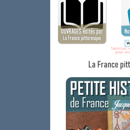
Saisissez v
pour vo