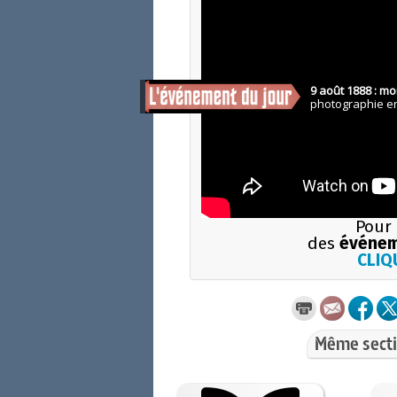
Pour 
des
événem
CLIQU
Même secti