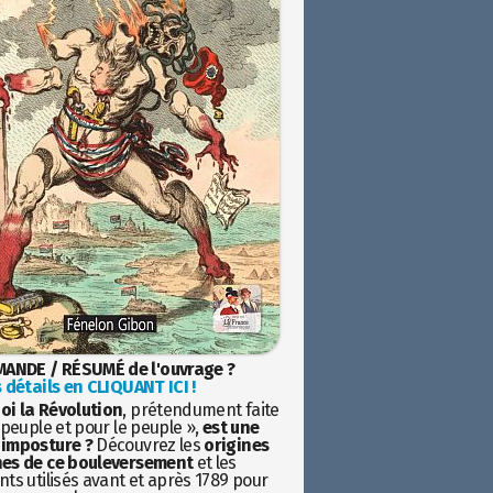
ANDE / RÉSUMÉ de l'ouvrage ?
 détails en CLIQUANT ICI !
oi la Révolution
, prétendument faite
 peuple et pour le peuple »,
est une
imposture ?
Découvrez les
origines
es de ce bouleversement
et les
ts utilisés avant et après 1789 pour