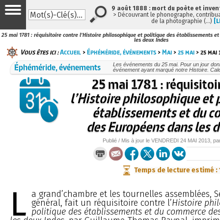
9 août 1888 : mort du poète et inven
> Découvrant le phonographe, contribuan
de la photographie (…)
[L
25 mai 1781 : réquisitoire contre l’Histoire philosophique et politique des établissements
les deux Indes
Vous êtes ici :
Accueil
>
Éphéméride, événements
>
Mai
>
25 mai
> 25 mai 
Éphéméride, événements
Les événements du 25 mai. Pour un jour do
événement ayant marqué notre Histoire. Cale
25 mai 1781 : réquisitoi
l’Histoire philosophique et 
établissements et du 
des Européens dans les d
Publié / Mis à jour le
VENDREDI
24 MAI 2013
, pa
Temps de lecture estimé :
L
a grand’chambre et les tournelles assemblées, S
général, fait un réquisitoire contre l’
Histoire phi
politique des établissements et du commerce de