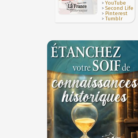
>
YouTube
>
Second Life
>
Pinterest
>
Tumblr