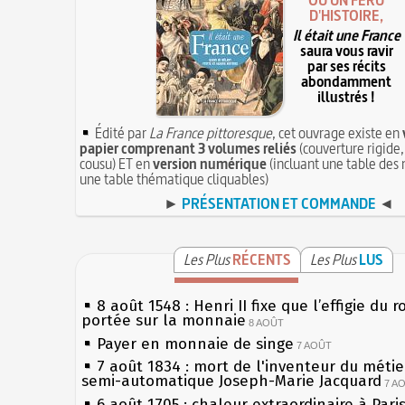
OU UN FÉRU
D'HISTOIRE,
Il était une France
saura vous ravir
par ses récits
abondamment
illustrés !
Édité par
La France pittoresque
, cet ouvrage existe en
papier comprenant 3 volumes reliés
(couverture rigide,
cousu) ET en
version numérique
(incluant une table des 
une table thématique cliquables)
►
PRÉSENTATION ET COMMANDE
◄
Les Plus
RÉCENTS
Les Plus
LUS
8 août 1548 : Henri II fixe que l’effigie du r
portée sur la monnaie
8 AOÛT
Payer en monnaie de singe
7 AOÛT
7 août 1834 : mort de l'inventeur du métier
semi-automatique Joseph-Marie Jacquard
7 A
6 août 1705 : chaleur extraordinaire à Pari