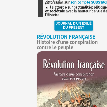
pittoresque
, sur
son compte SUBSTAC
Il s'attarde sur l'
actualité politique
et sociétale
avec la hauteur de vue d
l'Histoire
JOURNAL D'UN EXILÉ
DU PRÉSENT
RÉVOLUTION FRANÇAISE
Histoire d'une conspiration
contre le peuple