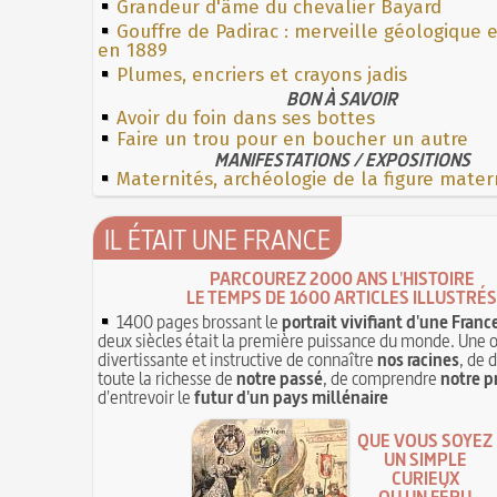
Grandeur d'âme du chevalier Bayard
Gouffre de Padirac : merveille géologique 
en 1889
Plumes, encriers et crayons jadis
BON À SAVOIR
Avoir du foin dans ses bottes
Faire un trou pour en boucher un autre
MANIFESTATIONS / EXPOSITIONS
Maternités, archéologie de la figure mater
IL ÉTAIT UNE FRANCE
PARCOUREZ 2000 ANS L'HISTOIRE
LE TEMPS DE 1600 ARTICLES ILLUSTRÉS
1400 pages brossant le
portrait vivifiant d'une Franc
deux siècles était la première puissance du monde. Une 
divertissante et instructive de connaître
nos racines
, de 
toute la richesse de
notre passé
, de comprendre
notre p
d'entrevoir le
futur d'un pays millénaire
QUE VOUS SOYEZ
UN SIMPLE
CURIEUX