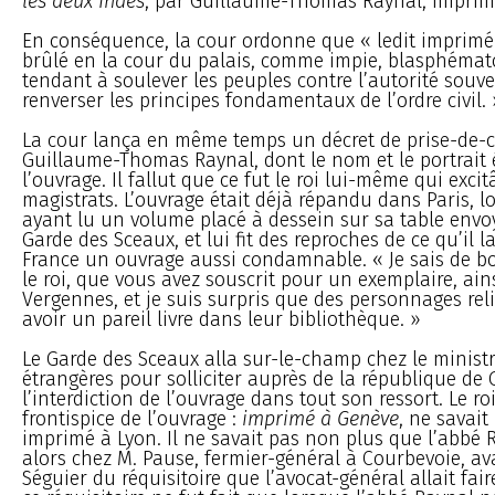
les deux Indes
, par Guillaume-Thomas Raynal, imprim
En conséquence, la cour ordonne que « ledit imprimé 
brûlé en la cour du palais, comme impie, blasphématoi
tendant à soulever les peuples contre l’autorité souve
renverser les principes fondamentaux de l’ordre civil. 
La cour lança en même temps un décret de prise-de-c
Guillaume-Thomas Raynal, dont le nom et le portrait é
l’ouvrage. Il fallut que ce fut le roi lui-même qui excit
magistrats. L’ouvrage était déjà répandu dans Paris, lo
ayant lu un volume placé à dessein sur sa table envo
Garde des Sceaux, et lui fit des reproches de ce qu’il l
France un ouvrage aussi condamnable. « Je sais de b
le roi, que vous avez souscrit pour un exemplaire, ain
Vergennes, et je suis surpris que des personnages reli
avoir un pareil livre dans leur bibliothèque. »
Le Garde des Sceaux alla sur-le-champ chez le ministr
étrangères pour solliciter auprès de la république de
l’interdiction de l’ouvrage dans tout son ressort. Le roi
frontispice de l’ouvrage :
imprimé à Genève
, ne savait
imprimé à Lyon. Il ne savait pas non plus que l’abbé
alors chez M. Pause, fermier-général à Courbevoie, av
Séguier du réquisitoire que l’avocat-général allait fair