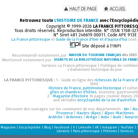
Retrouvez toute
L'HISTOIRE DE FRANCE
avec l'Encyclopédi
Copyright © 1999-2026
LA FRANCE PITTORES
Tous droits réservés. Reproduction interdite. N° ISSN 1768-32
N° Siret 481 246619 00011. Code APE 913E
La France pittoresque
et
Guide de la France d'hier et d'aujourd'hui
sont 
Site déposé à l'INPI
Recommandé notamment par
MAISON DU TOURISME FRANÇAIS
dès 2003
Mentionné notamment par
SIGNETS DE LA BIBLIOTHÈQUE NATIONALE DE FRAN
Services La France pittoresque
|
Politique de confident
L'événement historique du jour
LA FRANCE PITTORESQUE :
1 - Guide en ligne des
richesses de la France d'
1999 :
Histoire de France, patrimoine historique
et cultur
gîtes et chambres d'hôtes
, tourisme, gastronom
2 -
Magazine d'histoire
36 pages couleur depuis 20
une véritable
encyclopédie de la vie d'autrefois
Découvrir des ouvrages sur les communes de nos départements :
Ain
|
Ai
Provence
|
Hautes-Alpes
|
Alpes-Maritimes
Ardèche
|
Ardennes
|
Ariège
|
Aube
|
Aude
|
Aveyro
Magazine
|
Encyclopédie
|
Blog
|
Facebook
|
X
|
LinkedIn
|
VK
|
Instagram
|
YouTube
|
Librairie
|
Paris pittoresque
|
Prénoms
|
Services