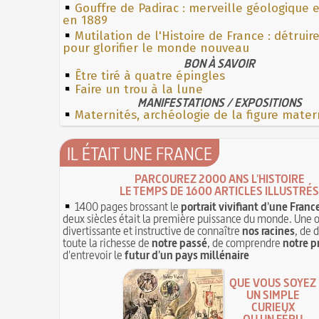
Gouffre de Padirac : merveille géologique 
en 1889
Mutilation de l'Histoire de France : détruir
pour glorifier le monde nouveau
BON À SAVOIR
Être tiré à quatre épingles
Faire un trou à la lune
MANIFESTATIONS / EXPOSITIONS
Maternités, archéologie de la figure mater
IL ÉTAIT UNE FRANCE
PARCOUREZ 2000 ANS L'HISTOIRE
LE TEMPS DE 1600 ARTICLES ILLUSTRÉS
1400 pages brossant le
portrait vivifiant d'une Franc
deux siècles était la première puissance du monde. Une 
divertissante et instructive de connaître
nos racines
, de 
toute la richesse de
notre passé
, de comprendre
notre p
d'entrevoir le
futur d'un pays millénaire
QUE VOUS SOYEZ
UN SIMPLE
CURIEUX