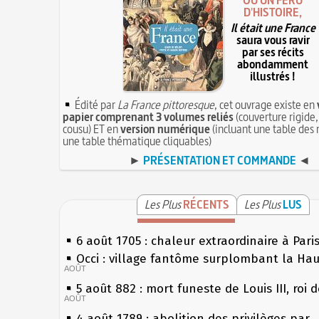
OU UN FÉRU
D'HISTOIRE,
Il était une France
saura vous ravir
par ses récits
abondamment
illustrés !
Édité par
La France pittoresque
, cet ouvrage existe en
papier comprenant 3 volumes reliés
(couverture rigide,
cousu) ET en
version numérique
(incluant une table des 
une table thématique cliquables)
►
PRÉSENTATION ET COMMANDE
◄
Les Plus
RÉCENTS
Les Plus
LUS
6 août 1705 : chaleur extraordinaire à Pari
Occi : village fantôme surplombant la Ha
AOÛT
5 août 882 : mort funeste de Louis III, roi 
AOÛT
4 août 1789 : abolition des privilèges par