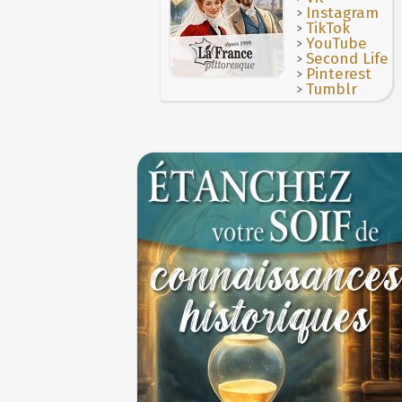
>
Instagram
>
TikTok
>
YouTube
>
Second Life
>
Pinterest
>
Tumblr