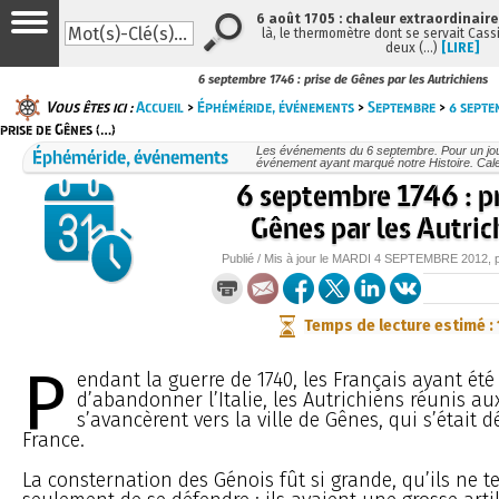
6 août 1705 : chaleur extraordinaire
là, le thermomètre dont se servait Cass
deux (…)
[LIRE]
6 septembre 1746 : prise de Gênes par les Autrichiens
Vous êtes ici :
Accueil
>
Éphéméride, événements
>
Septembre
>
6 septe
prise de Gênes (…)
Éphéméride, événements
Les événements du 6 septembre. Pour un jo
événement ayant marqué notre Histoire. Cale
6 septembre 1746 : pr
Gênes par les Autric
Publié / Mis à jour le
MARDI
4 SEPTEMBRE 2012
, 
Temps de lecture estimé :
P
endant la guerre de 1740, les Français ayant été
d’abandonner l’Italie, les Autrichiens réunis au
s’avancèrent vers la ville de Gênes, qui s’était 
France.
La consternation des Génois fût si grande, qu’ils ne t