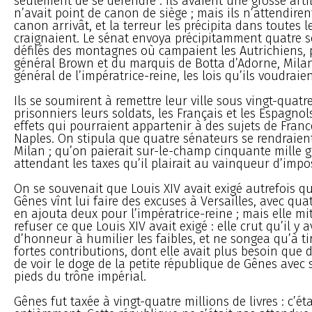
seulement de se défendre : ils avaient une grosse artil
n’avait point de canon de siège ; mais ils n’attendire
canon arrivât, et la terreur les précipita dans toutes l
craignaient. Le sénat envoya précipitamment quatre 
défilés des montagnes où campaient les Autrichiens, 
général Brown et du marquis de Botta d’Adorne, Milan
général de l’impératrice-reine, les lois qu’ils voudrai
Ils se soumirent à remettre leur ville sous vingt-quatr
prisonniers leurs soldats, les Français et les Espagnols,
effets qui pourraient appartenir à des sujets de Franc
Naples. On stipula que quatre sénateurs se rendraien
Milan ; qu’on paierait sur-le-champ cinquante mille 
attendant les taxes qu’il plairait au vainqueur d’impo
On se souvenait que Louis XIV avait exigé autrefois q
Gênes vînt lui faire des excuses à Versailles, avec qua
en ajouta deux pour l’impératrice-reine ; mais elle mit
refuser ce que Louis XIV avait exigé : elle crut qu’il y 
d’honneur à humilier les faibles, et ne songea qu’à t
fortes contributions, dont elle avait plus besoin que
de voir le doge de la petite république de Gênes avec 
pieds du trône impérial.
Gênes fut taxée à vingt-quatre millions de livres : c’éta