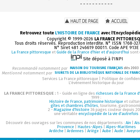
- - - - - - - - - - -
Retrouvez toute
L'HISTOIRE DE FRANCE
avec l'Encyclopédi
Copyright © 1999-2026
LA FRANCE PITTORES
Tous droits réservés. Reproduction interdite. N° ISSN 1768-32
N° Siret 481 246619 00011. Code APE 913E
La France pittoresque
et
Guide de la France d'hier et d'aujourd'hui
sont 
Site déposé à l'INPI
Recommandé notamment par
MAISON DU TOURISME FRANÇAIS
dès 2003
Mentionné notamment par
SIGNETS DE LA BIBLIOTHÈQUE NATIONALE DE FRAN
Services La France pittoresque
|
Politique de confident
L'événement historique du jour
LA FRANCE PITTORESQUE :
1 - Guide en ligne des
richesses de la France d'
1999 :
Histoire de France, patrimoine historique
et cultur
gîtes et chambres d'hôtes
, tourisme, gastronom
2 -
Magazine d'histoire
36 pages couleur depuis 20
une véritable
encyclopédie de la vie d'autrefois
Découvrir des ouvrages sur les communes de nos départements :
Ain
|
Ai
Provence
|
Hautes-Alpes
|
Alpes-Maritimes
Ardèche
|
Ardennes
|
Ariège
|
Aube
|
Aude
|
Aveyro