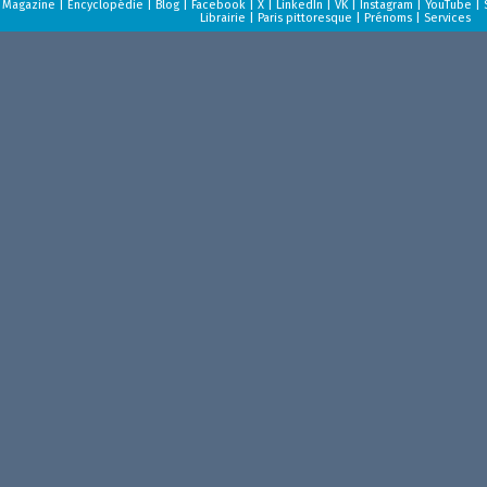
Magazine
|
Encyclopédie
|
Blog
|
Facebook
|
X
|
LinkedIn
|
VK
|
Instagram
|
YouTube
|
Librairie
|
Paris pittoresque
|
Prénoms
|
Services