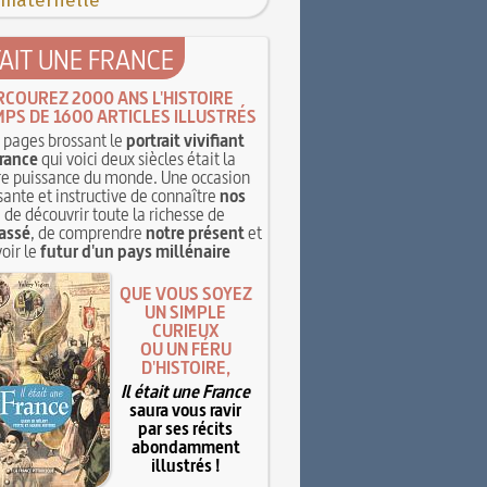
 maternelle
TAIT UNE FRANCE
RCOUREZ 2000 ANS L'HISTOIRE
MPS DE 1600 ARTICLES ILLUSTRÉS
pages brossant le
portrait vivifiant
rance
qui voici deux siècles était la
e puissance du monde. Une occasion
sante et instructive de connaître
nos
, de découvrir toute la richesse de
assé
, de comprendre
notre présent
et
oir le
futur d'un pays millénaire
QUE VOUS SOYEZ
UN SIMPLE
CURIEUX
OU UN FÉRU
D'HISTOIRE,
Il était une France
saura vous ravir
par ses récits
abondamment
illustrés !