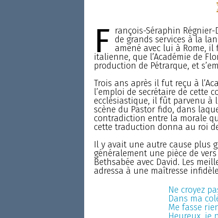
F
rançois-Séraphin Régnier-D
de grands services à la la
amené avec lui à Rome, il 
italienne, que l’Académie de Fl
production de Pétrarque, et s’em
Trois ans après il fut reçu à l’
l’emploi de secrétaire de cette 
ecclésiastique, il fût parvenu à
scène du Pastor fido, dans laque
contradiction entre la morale qui
cette traduction donna au roi d
Il y avait une autre cause plus g
généralement une pièce de vers
Bethsabée avec David. Les meille
adressa à une maîtresse infidèle
Ne croyez pa
Dans ma colè
Me fasse rien
Heureux, je n