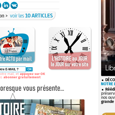
on >
voir les
10 ARTICLES
otre mail, et
appuyez sur OK
us
abonner gratuitement
DÉCO
NOTRE L
Rééd
préserva
nos ouv
grande 