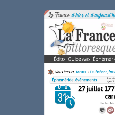
Édito
Guide
Éphéméri
web
Vous êtes ici :
Accueil
>
Éphéméride, évé
Éphéméride, événements
Les év
ayant 
27 juillet 17
car
Publié / Mis