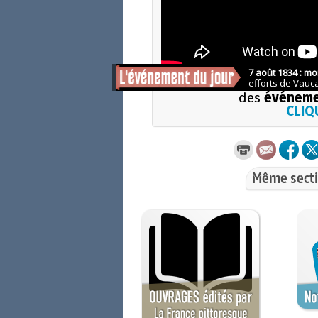
Pour 
des
événeme
CLIQU
Même secti