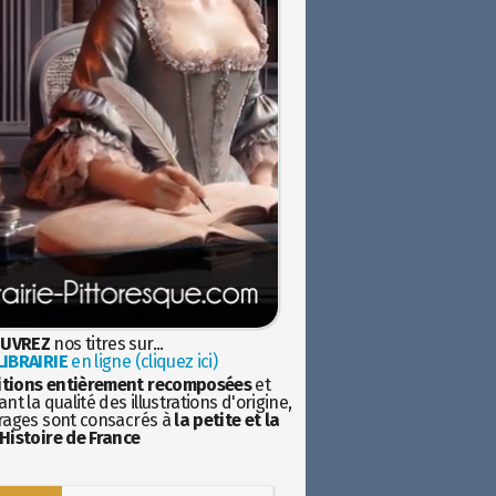
UVREZ
nos titres sur...
IBRAIRIE
en ligne (cliquez ici)
itions entièrement recomposées
et
nt la qualité des illustrations d'origine,
rages sont consacrés à
la petite et la
Histoire de France