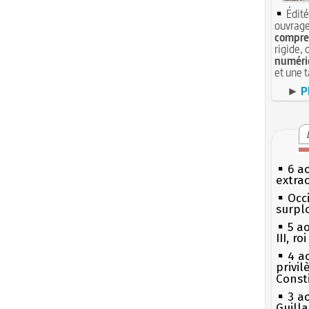
Édité
ouvrage
compren
rigide, 
numéri
et une 
►
P
6 a
extrao
Occi
surpl
5 a
III, r
4 a
privi
Const
3 a
Guill