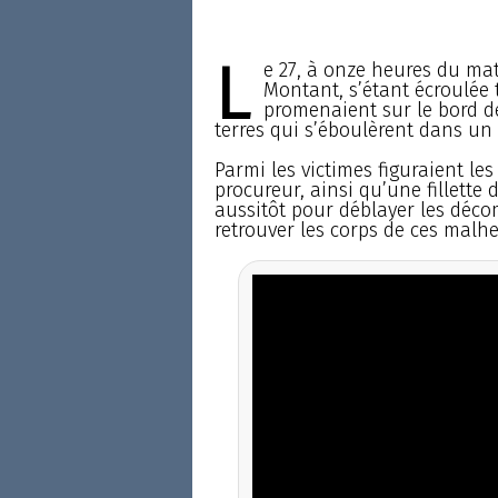
L
e 27, à onze heures du mat
Montant, s’étant écroulée 
promenaient sur le bord de
terres qui s’éboulèrent dans un
Parmi les victimes figuraient les 
procureur, ainsi qu’une fillette
aussitôt pour déblayer les déco
retrouver les corps de ces malhe