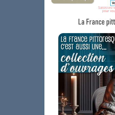
Saisissez v
pour vo