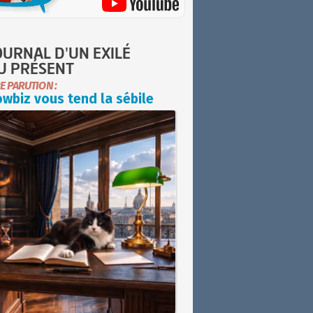
OURNAL D'UN EXILÉ
U PRÉSENT
E PARUTION :
wbiz vous tend la sébile