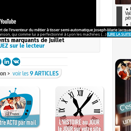
Val
pit
I
so
l'H
consulter la vidéo
nts marquants de Juillet
EZ sur le lecteur
on >
voir les
9 ARTICLES