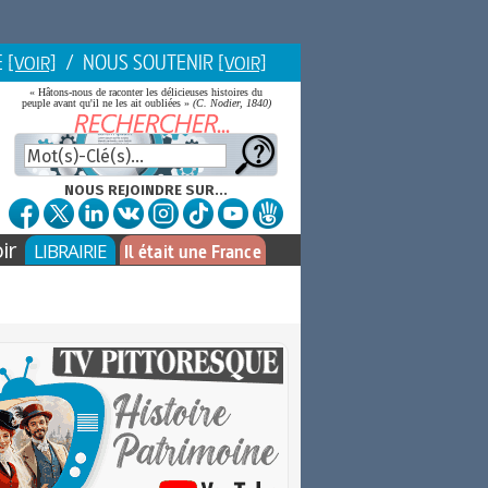
E
/ NOUS SOUTENIR
[VOIR]
[VOIR]
« Hâtons-nous de raconter les délicieuses histoires du
peuple avant qu'il ne les ait oubliées »
(C. Nodier, 1840)
NOUS REJOINDRE SUR...
ir
LIBRAIRIE
Il était une France