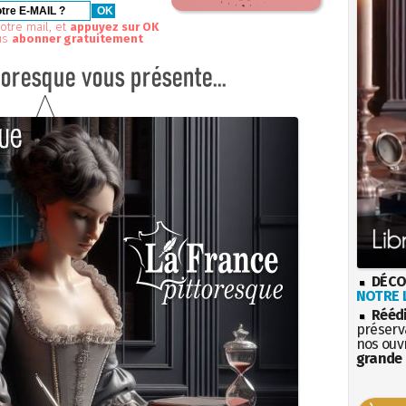
otre mail, et
appuyez sur OK
us
abonner gratuitement
DÉCO
NOTRE L
Rééd
préserva
nos ouv
grande 