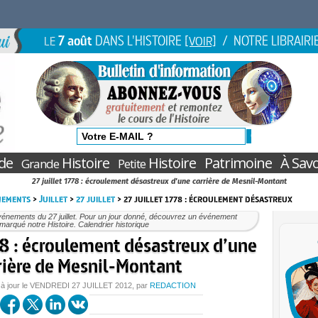
7 août
DANS L'HISTOIRE
/ NOTRE LIBRAIRI
LE
[VOIR]
de
Histoire
Histoire
Patrimoine
À Savo
Grande
Petite
27 juillet 1778 : écroulement désastreux d'une carrière de Mesnil-Montant
nements
>
Juillet
>
27 juillet
> 27 juillet 1778 : écroulement désastreux
énements du 27 juillet. Pour un jour donné, découvrez un événement
marqué notre Histoire. Calendrier historique
78 : écroulement désastreux d’une
rière de Mesnil-Montant
 à jour le
VENDREDI
27 JUILLET 2012
, par
REDACTION