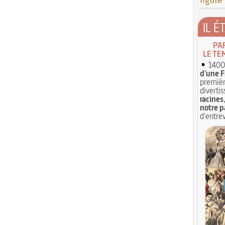
figure
IL É
PA
LE TE
1400 
d'une F
premièr
divertis
racines
notre p
d'entrev