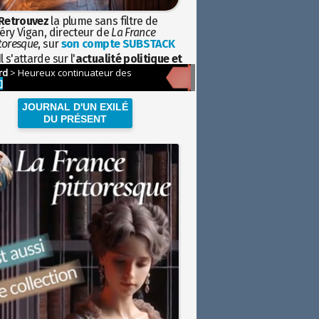
Retrouvez
la plume sans filtre de
éry Vigan, directeur de
La France
toresque
, sur
son compte SUBSTACK
l s'attarde sur l'
actualité politique et
ciétale
avec la hauteur de vue de
istoire
JOURNAL D'UN EXILÉ
DU PRÉSENT