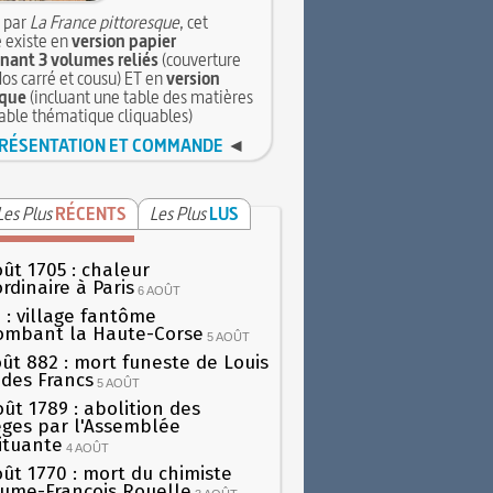
 par
La France pittoresque
, cet
 existe en
version papier
ant 3 volumes reliés
(couverture
dos carré et cousu) ET en
version
que
(incluant une table des matières
table thématique cliquables)
RÉSENTATION ET COMMANDE
◄
Les Plus
RÉCENTS
Les Plus
LUS
oût 1705 : chaleur
rdinaire à Paris
6 AOÛT
 : village fantôme
ombant la Haute-Corse
5 AOÛT
oût 882 : mort funeste de Louis
oi des Francs
5 AOÛT
oût 1789 : abolition des
lèges par l'Assemblée
ituante
4 AOÛT
oût 1770 : mort du chimiste
aume-François Rouelle