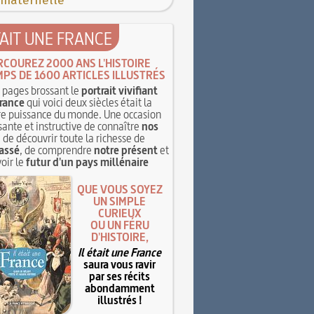
 maternelle
TAIT UNE FRANCE
RCOUREZ 2000 ANS L'HISTOIRE
MPS DE 1600 ARTICLES ILLUSTRÉS
pages brossant le
portrait vivifiant
rance
qui voici deux siècles était la
e puissance du monde. Une occasion
sante et instructive de connaître
nos
, de découvrir toute la richesse de
assé
, de comprendre
notre présent
et
oir le
futur d'un pays millénaire
QUE VOUS SOYEZ
UN SIMPLE
CURIEUX
OU UN FÉRU
D'HISTOIRE,
Il était une France
saura vous ravir
par ses récits
abondamment
illustrés !