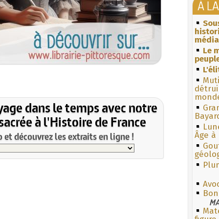
À L
Sous
histo
média
Le m
peuple
L'él
Muti
détrui
monde
yage dans le temps avec notre
Gra
Bayar
acrée à l'Histoire de France
Lun
et découvrez les extraits en ligne !
Âge à 
Gouf
géolo
Plum
Avo
Bon 
MA
Mate