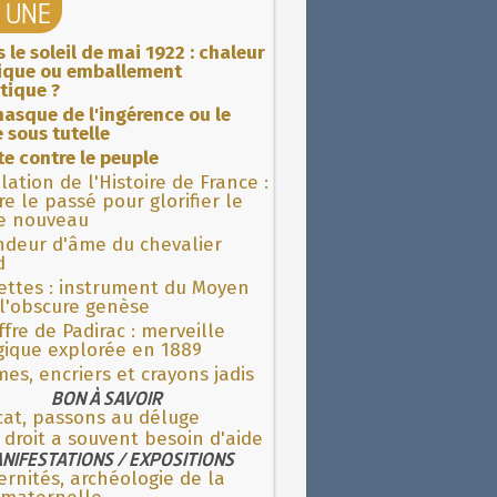
A UNE
 le soleil de mai 1922 : chaleur
rique ou emballement
tique ?
asque de l'ingérence ou le
 sous tutelle
ite contre le peuple
lation de l'Histoire de France :
re le passé pour glorifier le
 nouveau
ndeur d'âme du chevalier
d
ettes : instrument du Moyen
l'obscure genèse
fre de Padirac : merveille
gique explorée en 1889
es, encriers et crayons jadis
BON À SAVOIR
cat, passons au déluge
droit a souvent besoin d'aide
NIFESTATIONS / EXPOSITIONS
rnités, archéologie de la