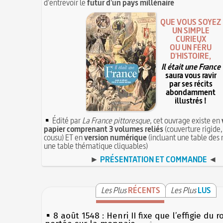
d'entrevoir le
futur d'un pays millénaire
QUE VOUS SOYEZ
UN SIMPLE
CURIEUX
OU UN FÉRU
D'HISTOIRE,
Il était une France
saura vous ravir
par ses récits
abondamment
illustrés !
Édité par
La France pittoresque
, cet ouvrage existe en
papier comprenant 3 volumes reliés
(couverture rigide,
cousu) ET en
version numérique
(incluant une table des 
une table thématique cliquables)
►
PRÉSENTATION ET COMMANDE
◄
Les Plus
RÉCENTS
Les Plus
LUS
8 août 1548 : Henri II fixe que l’effigie du r