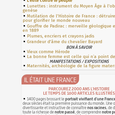
L'élite contre le peuple
Lunettes : instrument du Moyen Âge à l'o
genèse
Mutilation de l'Histoire de France : détruir
pour glorifier le monde nouveau
Gouffre de Padirac : merveille géologique 
en 1889
Plumes, encriers et crayons jadis
Grandeur d'âme du chevalier Bayard
BON À SAVOIR
Vieux comme Hérode
La bonne femme est celle qui n’a point de
MANIFESTATIONS / EXPOSITIONS
Maternités, archéologie de la figure mater
IL ÉTAIT UNE FRANCE
PARCOUREZ 2000 ANS L'HISTOIRE
LE TEMPS DE 1600 ARTICLES ILLUSTRÉS
1400 pages brossant le
portrait vivifiant d'une Franc
deux siècles était la première puissance du monde. Une 
divertissante et instructive de connaître
nos racines
, de 
toute la richesse de
notre passé
, de comprendre
notre p