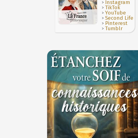
>
Le masque de l'ingérence ou le peuple so
Instagram
>
TikTok
1ER JUILLET
>
YouTube
>
Second Life
>
Pinterest
>
Tumblr