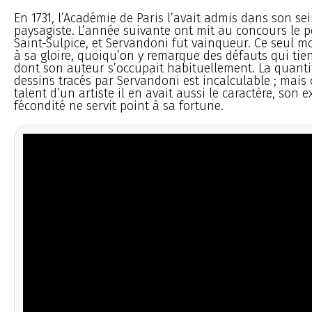
En 1731, l’Académie de Paris l’avait admis dans son s
paysagiste. L’année suivante ont mit au concours le por
Saint-Sulpice, et Servandoni fut vainqueur. Ce seul m
à sa gloire, quoiqu’on y remarque des défauts qui ti
dont son auteur s’occupait habituellement. La quanti
dessins tracés par Servandoni est incalculable ; mais
talent d’un artiste il en avait aussi le caractère, son e
fécondité ne servit point à sa fortune.