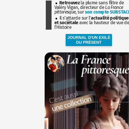
Retrouvez
la plume sans filtre de
Valéry Vigan, directeur de
La France
pittoresque
, sur
son compte SUBSTAC
Il s'attarde sur l'
actualité politique
et sociétale
avec la hauteur de vue d
l'Histoire
JOURNAL D'UN EXILÉ
DU PRÉSENT