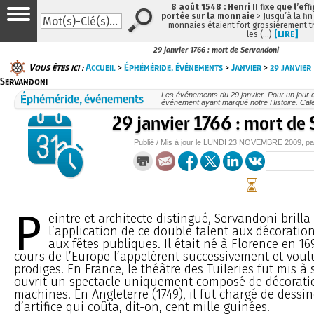
8 août 1548 : Henri II fixe que l’eff
portée sur la monnaie
> Jusqu’à la fin
monnaies étaient fort grossièrement tr
les (…)
[LIRE]
29 janvier 1766 : mort de Servandoni
Vous êtes ici :
Accueil
>
Éphéméride, événements
>
Janvier
>
29 janvier
Servandoni
Éphéméride, événements
Les événements du 29 janvier. Pour un jour
événement ayant marqué notre Histoire. Cale
29 janvier 1766 : mort de
Publié / Mis à jour le
LUNDI
23 NOVEMBRE 2009
, p
P
eintre et architecte distingué, Servandoni brilla
l’application de ce double talent aux décoration
aux fêtes publiques. Il était né à Florence en 169
cours de l’Europe l’appelèrent successivement et voul
prodiges. En France, le théâtre des Tuileries fut mis à s
ouvrit un spectacle uniquement composé de décorati
machines. En Angleterre (1749), il fut chargé de dessi
d’artifice qui coûta, dit-on, cent mille guinées.