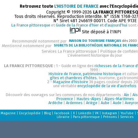
Retrouvez toute
L'HISTOIRE DE FRANCE
avec l'Encyclopédi
Copyright © 1999-2026
LA FRANCE PITTORES
Tous droits réservés. Reproduction interdite. N° ISSN 1768-32
N° Siret 481 246619 00011. Code APE 913E
La France pittoresque
et
Guide de la France d'hier et d'aujourd'hui
sont 
Site déposé à l'INPI
Recommandé notamment par
MAISON DU TOURISME FRANÇAIS
dès 2003
Mentionné notamment par
SIGNETS DE LA BIBLIOTHÈQUE NATIONALE DE FRAN
Services La France pittoresque
|
Politique de confident
L'événement historique du jour
LA FRANCE PITTORESQUE :
1 - Guide en ligne des
richesses de la France d'
1999 :
Histoire de France, patrimoine historique
et cultur
gîtes et chambres d'hôtes
, tourisme, gastronom
2 -
Magazine d'histoire
36 pages couleur depuis 20
une véritable
encyclopédie de la vie d'autrefois
Découvrir des ouvrages sur les communes de nos départements :
Ain
|
Ai
Provence
|
Hautes-Alpes
|
Alpes-Maritimes
Ardèche
|
Ardennes
|
Ariège
|
Aube
|
Aude
|
Aveyro
Magazine
|
Encyclopédie
|
Blog
|
Facebook
|
X
|
LinkedIn
|
VK
|
Instagram
|
YouTube
|
Librairie
|
Paris pittoresque
|
Prénoms
|
Services