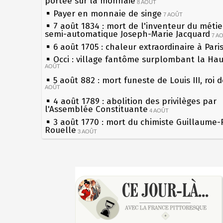
portée sur la monnaie
8 AOÛT
Payer en monnaie de singe
7 AOÛT
7 août 1834 : mort de l'inventeur du métier
semi-automatique Joseph-Marie Jacquard
7 A
6 août 1705 : chaleur extraordinaire à Pari
Occi : village fantôme surplombant la Ha
AOÛT
5 août 882 : mort funeste de Louis III, roi 
AOÛT
4 août 1789 : abolition des privilèges par
l'Assemblée Constituante
4 AOÛT
3 août 1770 : mort du chimiste Guillaume-
Rouelle
3 AOÛT
Musée Jean de La Fontaine : réouverture 
rénovation
2 AOÛT
2 août 1802 : Bonaparte est nommé consul
Sécheresses (Grandes), étés caniculaires à
AOÛT
les siècles
1er août 1589 : Henri III est poignardé à S
27 mai 1610 : supplice de François Ravailla
par Jacques Clément, moine jacobin
du roi Henri IV
1ER AOÛT
31 juillet 1899 : décret instaurant les mou
Pierre qui roule n'amasse pas mousse
boîtes aux lettres en fonte de Léon Mougeo
Qui aime bien châtie bien