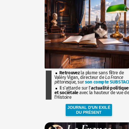
Retrouvez
la plume sans filtre de
Valéry Vigan, directeur de
La France
pittoresque
, sur
son compte SUBSTAC
Il s'attarde sur l'
actualité politique
et sociétale
avec la hauteur de vue d
l'Histoire
JOURNAL D'UN EXILÉ
DU PRÉSENT