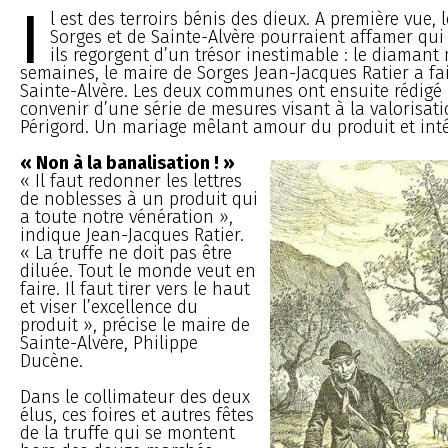
I
l est des terroirs bénis des dieux. A première vue, 
Sorges et de Sainte-Alvère pourraient affamer qui
ils regorgent d’un trésor inestimable : le diamant n
semaines, le maire de Sorges Jean-Jacques Ratier a fai
Sainte-Alvère. Les deux communes ont ensuite rédigé 
convenir d’une série de mesures visant à la valorisati
Périgord. Un mariage mêlant amour du produit et inté
« Non à la banalisation ! »
« Il faut redonner les lettres
de noblesses à un produit qui
a toute notre vénération »,
indique Jean-Jacques Ratier.
« La truffe ne doit pas être
diluée. Tout le monde veut en
faire. Il faut tirer vers le haut
et viser l’excellence du
produit », précise le maire de
Sainte-Alvère, Philippe
Ducène.
Dans le collimateur des deux
élus, ces foires et autres fêtes
de la truffe qui se montent