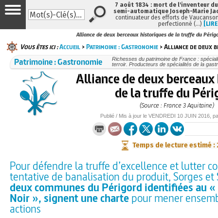
7 août 1834 : mort de l'inventeur du
semi-automatique Joseph-Marie Ja
continuateur des efforts de Vaucanson
perfectionné (…)
[LIRE
Alliance de deux berceaux historiques de la truffe du Périg
Vous êtes ici :
Accueil
>
Patrimoine : Gastronomie
> Alliance de deux 
Patrimoine : Gastronomie
Richesses du patrimoine de France : spécial
terroir. Producteurs de spécialités de la gas
Alliance de deux berceaux 
de la truffe du Péri
(Source : France 3 Aquitaine)
Publié / Mis à jour le
VENDREDI
10 JUIN 2016
, p
Temps de lecture estimé :
Pour défendre la truffe d’excellence et lutter c
tentative de banalisation du produit, Sorges et
deux communes du Périgord identifiées au 
Noir », signent une charte
pour mener ensembl
actions