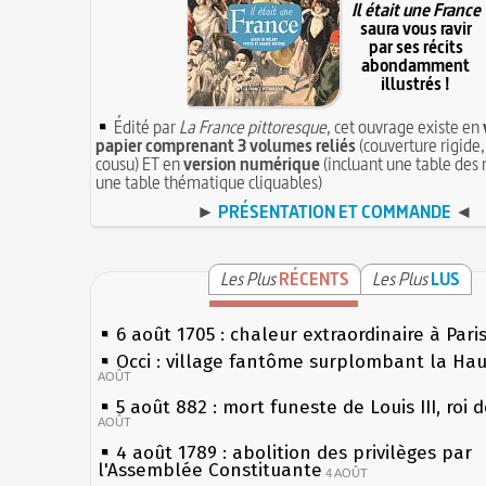
Il était une France
saura vous ravir
par ses récits
abondamment
illustrés !
Édité par
La France pittoresque
, cet ouvrage existe en
papier comprenant 3 volumes reliés
(couverture rigide,
cousu) ET en
version numérique
(incluant une table des 
une table thématique cliquables)
►
PRÉSENTATION ET COMMANDE
◄
Les Plus
RÉCENTS
Les Plus
LUS
6 août 1705 : chaleur extraordinaire à Pari
Occi : village fantôme surplombant la Ha
AOÛT
5 août 882 : mort funeste de Louis III, roi 
AOÛT
4 août 1789 : abolition des privilèges par
l'Assemblée Constituante
4 AOÛT