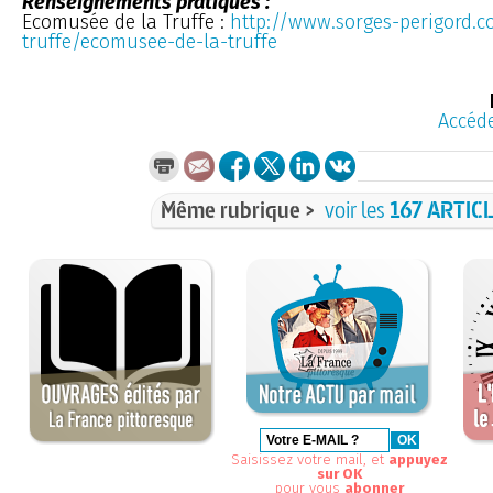
Renseignements pratiques :
Ecomusée de la Truffe :
http://www.sorges-perigord.c
truffe/ecomusee-de-la-truffe
Accéde
Même rubrique >
voir les
167 ARTIC
Saisissez votre mail, et
appuyez
sur OK
pour vous
abonner