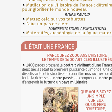
Mutilation de l'Histoire de France : détruir
pour glorifier le monde nouveau
BON À SAVOIR
Mettez cela sur vos tablettes
Faire un pas de clerc
MANIFESTATIONS / EXPOSITIONS
Maternités, archéologie de la figure mater
IL ÉTAIT UNE FRANCE
PARCOUREZ 2000 ANS L'HISTOIRE
LE TEMPS DE 1600 ARTICLES ILLUSTRÉS
1400 pages brossant le
portrait vivifiant d'une Franc
deux siècles était la première puissance du monde. Une 
divertissante et instructive de connaître
nos racines
, de 
toute la richesse de
notre passé
, de comprendre
notre p
d'entrevoir le
futur d'un pays millénaire
QUE VOUS SOYEZ
UN SIMPLE
CURIEUX
OU UN FÉRU
D'HISTOIRE,