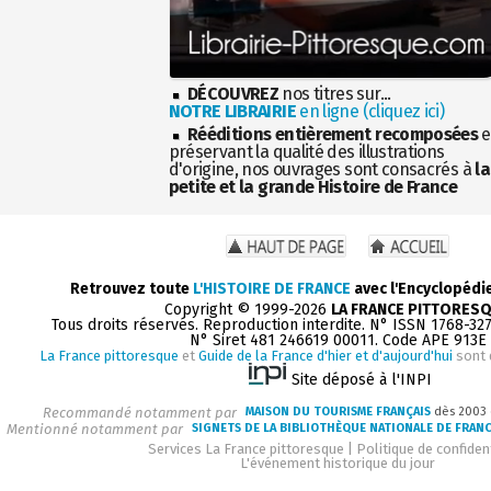
DÉCOUVREZ
nos titres sur...
NOTRE LIBRAIRIE
en ligne (cliquez ici)
Rééditions entièrement recomposées
e
préservant la qualité des illustrations
d'origine, nos ouvrages sont consacrés à
la
petite et la grande Histoire de France
Retrouvez toute
L'HISTOIRE DE FRANCE
avec l'Encyclopédi
Copyright © 1999-2026
LA FRANCE PITTORES
Tous droits réservés. Reproduction interdite. N° ISSN 1768-32
N° Siret 481 246619 00011. Code APE 913E
La France pittoresque
et
Guide de la France d'hier et d'aujourd'hui
sont 
Site déposé à l'INPI
Recommandé notamment par
MAISON DU TOURISME FRANÇAIS
dès 2003
Mentionné notamment par
SIGNETS DE LA BIBLIOTHÈQUE NATIONALE DE FRAN
Services La France pittoresque
|
Politique de confident
L'événement historique du jour