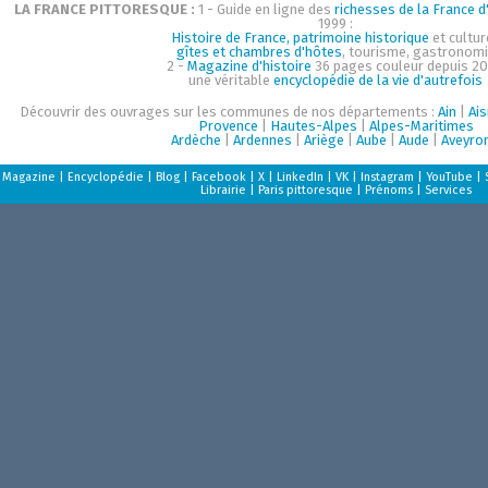
LA FRANCE PITTORESQUE :
1 - Guide en ligne des
richesses de la France d'
1999 :
Histoire de France, patrimoine historique
et cultur
gîtes et chambres d'hôtes
, tourisme, gastronom
2 -
Magazine d'histoire
36 pages couleur depuis 20
une véritable
encyclopédie de la vie d'autrefois
Découvrir des ouvrages sur les communes de nos départements :
Ain
|
Ai
Provence
|
Hautes-Alpes
|
Alpes-Maritimes
Ardèche
|
Ardennes
|
Ariège
|
Aube
|
Aude
|
Aveyro
Magazine
|
Encyclopédie
|
Blog
|
Facebook
|
X
|
LinkedIn
|
VK
|
Instagram
|
YouTube
|
Librairie
|
Paris pittoresque
|
Prénoms
|
Services