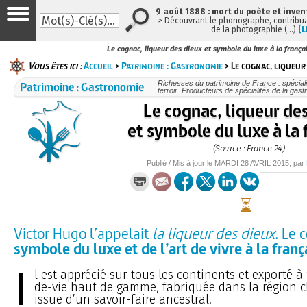
9 août 1888 : mort du poète et inven
> Découvrant le phonographe, contribuan
de la photographie (…)
[L
Le cognac, liqueur des dieux et symbole du luxe à la frança
Vous êtes ici :
Accueil
>
Patrimoine : Gastronomie
> Le cognac, liqueur 
Patrimoine : Gastronomie
Richesses du patrimoine de France : spécial
terroir. Producteurs de spécialités de la gas
Le cognac, liqueur de
et symbole du luxe à la 
(Source : France 24)
Publié / Mis à jour le
MARDI
28 AVRIL 2015
, par
Victor Hugo l’appelait
la liqueur des dieux
. Le 
symbole du luxe et de l’art de vivre à la franç
I
l est apprécié sur tous les continents et exporté à
de-vie haut de gamme, fabriquée dans la région c
issue d’un savoir-faire ancestral.