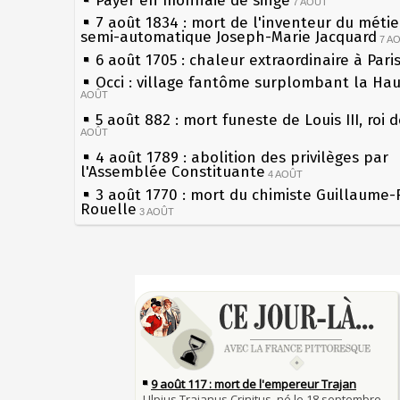
Payer en monnaie de singe
7 AOÛT
7 août 1834 : mort de l'inventeur du métier
semi-automatique Joseph-Marie Jacquard
7 A
6 août 1705 : chaleur extraordinaire à Pari
Occi : village fantôme surplombant la Ha
AOÛT
5 août 882 : mort funeste de Louis III, roi 
AOÛT
4 août 1789 : abolition des privilèges par
l'Assemblée Constituante
4 AOÛT
3 août 1770 : mort du chimiste Guillaume-
Rouelle
3 AOÛT
Musée Jean de La Fontaine : réouverture 
rénovation
2 AOÛT
2 août 1802 : Bonaparte est nommé consul
Sécheresses (Grandes), étés caniculaires à
AOÛT
les siècles
1er août 1589 : Henri III est poignardé à S
27 mai 1610 : supplice de François Ravailla
par Jacques Clément, moine jacobin
du roi Henri IV
1ER AOÛT
31 juillet 1899 : décret instaurant les mou
Pierre qui roule n'amasse pas mousse
boîtes aux lettres en fonte de Léon Mougeo
Qui aime bien châtie bien
30 juillet 1918 : mort d'Auguste Poulain, f
Tout vient à point à qui sait attendre
Chocolat Poulain
30 JUILLET