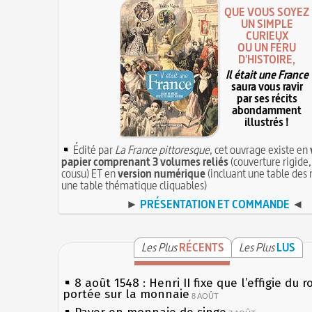
QUE VOUS SOYEZ
UN SIMPLE
CURIEUX
OU UN FÉRU
D'HISTOIRE,
Il était une France
saura vous ravir
par ses récits
abondamment
illustrés !
Édité par
La France pittoresque
, cet ouvrage existe en
papier comprenant 3 volumes reliés
(couverture rigide,
cousu) ET en
version numérique
(incluant une table des 
une table thématique cliquables)
►
PRÉSENTATION ET COMMANDE
◄
Les Plus
RÉCENTS
Les Plus
LUS
8 août 1548 : Henri II fixe que l’effigie du r
portée sur la monnaie
8 AOÛT