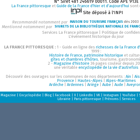
N° Siret 481 246619 00011. Code APE 913E
La France pittoresque
et
Guide de la France d'hier et d'aujourd'hui
sont 
Site déposé à l'INPI
Recommandé notamment par
MAISON DU TOURISME FRANÇAIS
dès 2003
Mentionné notamment par
SIGNETS DE LA BIBLIOTHÈQUE NATIONALE DE FRAN
Services La France pittoresque
|
Politique de confident
L'événement historique du jour
LA FRANCE PITTORESQUE :
1 - Guide en ligne des
richesses de la France d'
1999 :
Histoire de France, patrimoine historique
et cultur
gîtes et chambres d'hôtes
, tourisme, gastronom
2 -
Magazine d'histoire
36 pages couleur depuis 20
une véritable
encyclopédie de la vie d'autrefois
Découvrir des ouvrages sur les communes de nos départements :
Ain
|
Ai
Provence
|
Hautes-Alpes
|
Alpes-Maritimes
Ardèche
|
Ardennes
|
Ariège
|
Aube
|
Aude
|
Aveyro
Magazine
|
Encyclopédie
|
Blog
|
Facebook
|
X
|
LinkedIn
|
VK
|
Instagram
|
YouTube
|
Librairie
|
Paris pittoresque
|
Prénoms
|
Services