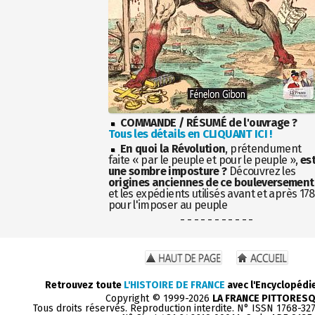
COMMANDE / RÉSUMÉ de l'ouvrage ?
Tous les détails en CLIQUANT ICI !
En quoi la Révolution
, prétendument
faite « par le peuple et pour le peuple »,
es
une sombre imposture ?
Découvrez les
origines anciennes de ce bouleversement
et les expédients utilisés avant et après 17
pour l'imposer au peuple
- - - - - - - - - - -
Retrouvez toute
L'HISTOIRE DE FRANCE
avec l'Encyclopédi
Copyright © 1999-2026
LA FRANCE PITTORES
Tous droits réservés. Reproduction interdite. N° ISSN 1768-32