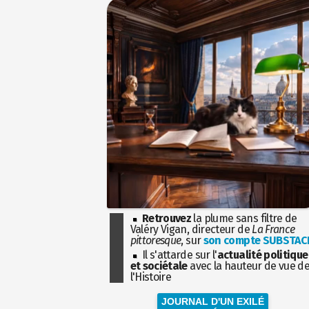
Retrouvez
la plume sans filtre de
Valéry Vigan, directeur de
La France
pittoresque
, sur
son compte SUBSTAC
Il s'attarde sur l'
actualité politique
et sociétale
avec la hauteur de vue d
l'Histoire
JOURNAL D'UN EXILÉ