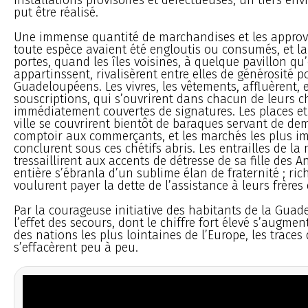
put être réalisé.
Une immense quantité de marchandises et les appro
toute espèce avaient été engloutis ou consumés, et la
portes, quand les îles voisines, à quelque pavillon qu’
appartinssent, rivalisèrent entre elles de générosité p
Guadeloupéens. Les vivres, les vêtements, affluèrent, et
souscriptions, qui s’ouvrirent dans chacun de leurs ch
immédiatement couvertes de signatures. Les places et 
ville se couvrirent bientôt de baraques servant de de
comptoir aux commerçants, et les marchés les plus i
conclurent sous ces chétifs abris. Les entrailles de la
tressaillirent aux accents de détresse de sa fille des An
entière s’ébranla d’un sublime élan de fraternité ; ri
voulurent payer la dette de l’assistance à leurs frères
Par la courageuse initiative des habitants de la Guad
l’effet des secours, dont le chiffre fort élevé s’augme
des nations les plus lointaines de l’Europe, les traces
s’effacèrent peu à peu.