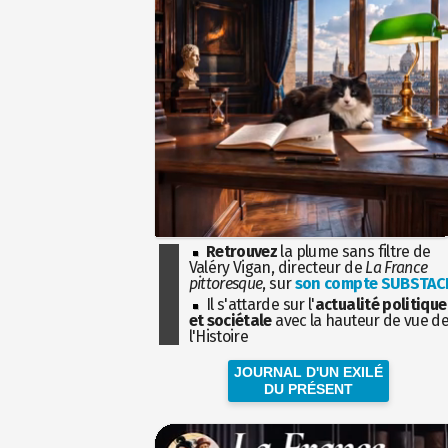
Retrouvez
la plume sans filtre de
Valéry Vigan, directeur de
La France
pittoresque
, sur
son compte SUBSTAC
Il s'attarde sur l'
actualité politique
et sociétale
avec la hauteur de vue d
l'Histoire
JOURNAL D'UN EXILÉ
DU PRÉSENT