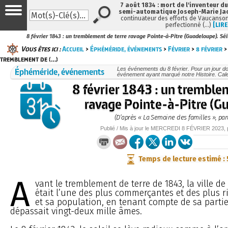
7 août 1834 : mort de l'inventeur du
semi-automatique Joseph-Marie Ja
continuateur des efforts de Vaucanson
perfectionné (…)
[LIRE
8 février 1843 : un tremblement de terre ravage Pointe-à-Pitre (Guadeloupe). Séi
Vous êtes ici :
Accueil
>
Éphéméride, événements
>
Février
>
8 février
>
tremblement de (…)
Éphéméride, événements
Les événements du 8 février. Pour un jour 
événement ayant marqué notre Histoire. Cale
8 février 1843 : un tremble
ravage Pointe-à-Pitre (G
(D’après « La Semaine des familles », par
Publié / Mis à jour le
MERCREDI
8 FÉVRIER 2023
,
Temps de lecture estimé :
A
vant le tremblement de terre de 1843, la ville de
était l’une des plus commerçantes et des plus ri
et sa population, en tenant compte de sa partie
dépassait vingt-deux mille âmes.