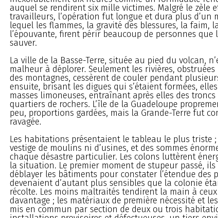
auquel se rendirent six mille victimes. Malgré le zèle e
travailleurs, l’opération fut longue et dura plus d’un
lequel les flammes, la gravité des blessures, la faim, la
l’épouvante, firent périr beaucoup de personnes que l
sauver.
La ville de la Basse-Terre, située au pied du volcan, n
malheur à déplorer. Seulement les rivières, obstruées
des montagnes, cessèrent de couler pendant plusieurs
ensuite, brisant les digues qui s’étaient formées, elle
masses limoneuses, entraînant après elles des troncs 
quartiers de rochers. L’île de la Guadeloupe propremen
peu, proportions gardées, mais la Grande-Terre fut c
ravagée.
Les habitations présentaient le tableau le plus triste ; 
vestige de moulins ni d’usines, et des sommes énorm
chaque désastre particulier. Les colons luttèrent éne
la situation. Le premier moment de stupeur passé, ils
déblayer les bâtiments pour constater l’étendue des p
devenaient d’autant plus sensibles que la colonie éta
récolte. Les moins maltraités tendirent la main à ceux 
davantage ; les matériaux de première nécessité et le
mis en commun par section de deux ou trois habitatio
installations provisoires et défectueuses, un tiers env