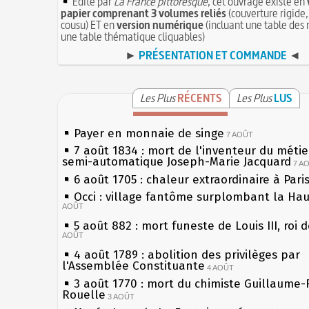
Édité par
La France pittoresque
, cet ouvrage existe en
papier comprenant 3 volumes reliés
(couverture rigide,
cousu) ET en
version numérique
(incluant une table des 
une table thématique cliquables)
►
PRÉSENTATION ET COMMANDE
◄
Les Plus
RÉCENTS
Les Plus
LUS
Payer en monnaie de singe
7 AOÛT
7 août 1834 : mort de l'inventeur du métier
semi-automatique Joseph-Marie Jacquard
7 A
6 août 1705 : chaleur extraordinaire à Pari
Occi : village fantôme surplombant la Ha
AOÛT
5 août 882 : mort funeste de Louis III, roi 
AOÛT
4 août 1789 : abolition des privilèges par
l'Assemblée Constituante
4 AOÛT
3 août 1770 : mort du chimiste Guillaume-
Rouelle
3 AOÛT