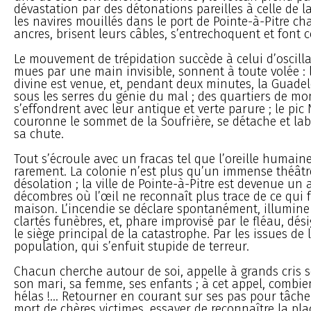
dévastation par des détonations pareilles à celle de la 
les navires mouillés dans le port de Pointe-à-Pitre ch
ancres, brisent leurs câbles, s’entrechoquent et font c
Le mouvement de trépidation succède à celui d’oscillat
mues par une main invisible, sonnent à toute volée : l
divine est venue, et, pendant deux minutes, la Guade
sous les serres du génie du mal ; des quartiers de m
s’effondrent avec leur antique et verte parure ; le pic
couronne le sommet de la Soufrière, se détache et la
sa chute.
Tout s’écroule avec un fracas tel que l’oreille humain
rarement. La colonie n’est plus qu’un immense théâtr
désolation ; la ville de Pointe-à-Pitre est devenue u
décombres où l’œil ne reconnaît plus trace de ce qui f
maison. L’incendie se déclare spontanément, illumine l
clartés funèbres, et, phare improvisé par le fléau, dé
le siège principal de la catastrophe. Par les issues de 
population, qui s’enfuit stupide de terreur.
Chacun cherche autour de soi, appelle à grands cris s
son mari, sa femme, ses enfants ; à cet appel, comb
hélas !... Retourner en courant sur ses pas pour tâche
mort de chères victimes, essayer de reconnaître la pl