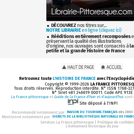
DÉCOUVREZ
nos titres sur...
NOTRE LIBRAIRIE
en ligne (cliquez ici)
Rééditions entièrement recomposées
e
préservant la qualité des illustrations
d'origine, nos ouvrages sont consacrés à
la
petite et la grande Histoire de France
Retrouvez toute
L'HISTOIRE DE FRANCE
avec l'Encyclopédi
Copyright © 1999-2026
LA FRANCE PITTORES
Tous droits réservés. Reproduction interdite. N° ISSN 1768-32
N° Siret 481 246619 00011. Code APE 913E
La France pittoresque
et
Guide de la France d'hier et d'aujourd'hui
sont 
Site déposé à l'INPI
Recommandé notamment par
MAISON DU TOURISME FRANÇAIS
dès 2003
Mentionné notamment par
SIGNETS DE LA BIBLIOTHÈQUE NATIONALE DE FRAN
Services La France pittoresque
|
Politique de confident
L'événement historique du jour