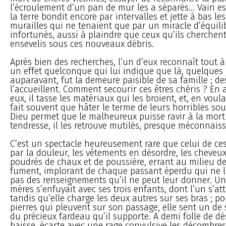
l’écroulement d’un pan de mur les a séparés... Vain es
la terre bondit encore par intervalles et jette à bas l
murailles qui ne tenaient que par un miracle d’équilib
infortunés, aussi à plaindre que ceux qu’ils cherchen
ensevelis sous ces nouveaux débris.
Après bien des recherches, l’un d’eux reconnaît tout 
un effet quelconque qui lui indique que là, quelques
auparavant, fut la demeure paisible de sa famille ; 
l’accueillent. Comment secourir ces êtres chéris ? En
eux, il tasse les matériaux qui les broient, et, en voula
fait souvent que hâter le terme de leurs horribles so
Dieu permet que le malheureux puisse ravir à la mort 
tendresse, il les retrouve mutilés, presque méconnaiss
C’est un spectacle heureusement rare que celui de c
par la douleur, les vêtements en désordre, les cheve
poudrés de chaux et de poussière, errant au milieu de
fument, implorant de chaque passant éperdu qui ne
pas des renseignements qu’il ne peut leur donner. Un
mères s’enfuyait avec ses trois enfants, dont l’un s’at
tandis qu’elle charge les deux autres sur ses bras ; po
pierres qui pleuvent sur son passage, elle sent un de
du précieux fardeau qu’il supporte. A demi folle de dés
baisse, écarte avec une rage convulsive les décombre