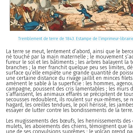
Tremblement de terre de 1843. Estampe de l’imprimeur-librairie 
La terre se meut, lentement d’abord, ainsi que le be
né touché par la main maternelle ; le mouvement s’acc
fureur le sol et les bâtiments ; les arbres balayent la t
branches ; la mer franchit quelque peu ses limites, dé
surface qu’elle empiète une grande quantité de poiss
une certaine distance du rivage jaillit en minces filet
amènent le sable à la superficie : les hommes, agenou
campagne, poussent des cris lamentables ; les murs d
s’affaissent, les animaux effarés se précipitent de tous
secousses redoublent, ils roulent sur eux-mêmes, se re
hagard, les oreilles tendues, le poil hérissé, les jamb
essayer de lutter contre les bondissements de la terre
Les mugissements des bœufs, les hennissements des 
mulets, les aboiements des chiens, témoignent que la
une de ses convulsions suprêmes ; le volcan prend par