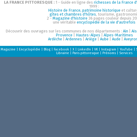
LA FRANCE PITTORESQUE :
1 - Guide en ligne des
richesses de la France d'
1999 :
Histoire de France, patrimoine historique
et cultur
gîtes et chambres d'hôtes
, tourisme, gastronom
2 -
Magazine d'histoire
36 pages couleur depuis 20
une véritable
encyclopédie de la vie d'autrefois
Découvrir des ouvrages sur les communes de nos départements :
Ain
|
Ai
Provence
|
Hautes-Alpes
|
Alpes-Maritimes
Ardèche
|
Ardennes
|
Ariège
|
Aube
|
Aude
|
Aveyro
Magazine
|
Encyclopédie
|
Blog
|
Facebook
|
X
|
LinkedIn
|
VK
|
Instagram
|
YouTube
|
Librairie
|
Paris pittoresque
|
Prénoms
|
Services