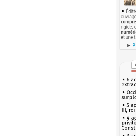
Édité
ouvrage
compren
rigide, 
numéri
et une 
►
P
6 a
extrao
Occi
surpl
5 a
III, r
4 a
privi
Const
3 a