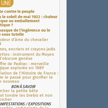
A UNE
ite contre le peuple
 le soleil de mai 1922 : chaleur
rique ou emballement
tique ?
asque de l'ingérence ou le
 sous tutelle
ndeur d'âme du chevalier
d
es, encriers et crayons jadis
ettes : instrument du Moyen
l'obscure genèse
fre de Padirac : merveille
gique explorée en 1889
lation de l'Histoire de France :
re le passé pour glorifier le
 nouveau
BON À SAVOIR
cher la petite bête
aut tondre les brebis et non
orcher
NIFESTATIONS / EXPOSITIONS