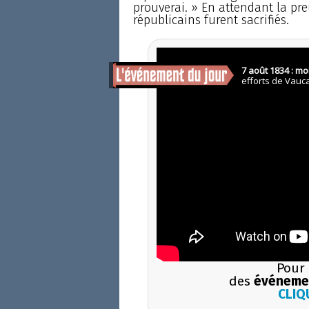
prouverai. » En attendant la preu
républicains furent sacrifiés.
Pour 
des
événemen
CLIQU