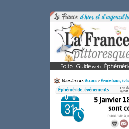
Édito
Guide
Éphéméri
web
Vous êtes ici :
Accueil
>
Éphéméride, évé
Éphéméride, événements
Les é
ayant 
5 janvier 1
sont c
Publié / Mis à j