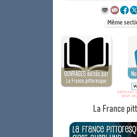
Même secti
Saisissez v
pour vo