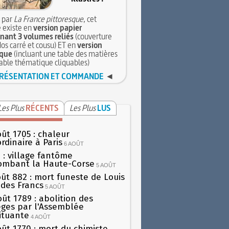
 par
La France pittoresque
, cet
 existe en
version papier
ant 3 volumes reliés
(couverture
dos carré et cousu) ET en
version
que
(incluant une table des matières
table thématique cliquables)
RÉSENTATION ET COMMANDE
◄
Les Plus
RÉCENTS
Les Plus
LUS
oût 1705 : chaleur
rdinaire à Paris
6 AOÛT
 : village fantôme
ombant la Haute-Corse
5 AOÛT
oût 882 : mort funeste de Louis
oi des Francs
5 AOÛT
oût 1789 : abolition des
lèges par l'Assemblée
ituante
4 AOÛT
oût 1770 : mort du chimiste