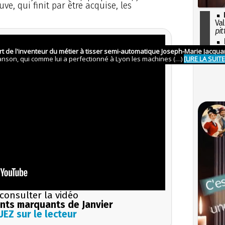
ve, qui finit par être acquise, les
Val
pit
I
so
l'H
consulter la vidéo
ts marquants de Janvier
EZ sur le lecteur