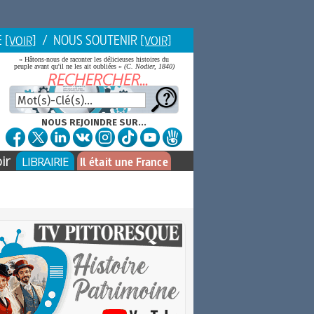
E
/ NOUS SOUTENIR
[VOIR]
[VOIR]
« Hâtons-nous de raconter les délicieuses histoires du
peuple avant qu'il ne les ait oubliées »
(C. Nodier, 1840)
NOUS REJOINDRE SUR...
ir
LIBRAIRIE
Il était une France