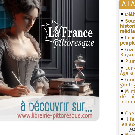
À L
L'él
Sous
histo
média
Le m
peuple
Gra
Bayar
Plum
Lun
Âge à 
Gouf
géolo
Muti
détrui
monde
Cher
Il f
les éc
MA