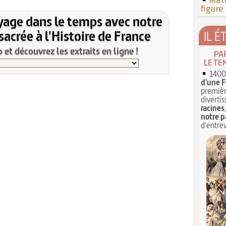
Mate
figure
yage dans le temps avec notre
acrée à l'Histoire de France
IL É
et découvrez les extraits en ligne !
PA
LE TE
1400 
d'une F
premièr
divertis
racines
notre p
d'entrev