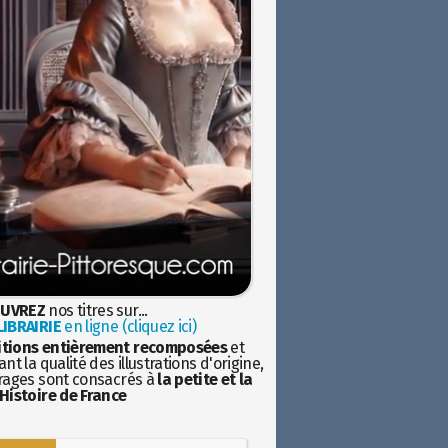
UVREZ
nos titres sur...
IBRAIRIE
en ligne (cliquez ici)
itions entièrement recomposées
et
nt la qualité des illustrations d'origine,
rages sont consacrés à
la petite et la
Histoire de France