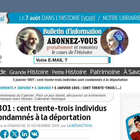
7 août
DANS L'HISTOIRE
/ NOTRE LIBRAIRI
LE
[VOIR]
de
Histoire
Histoire
Patrimoine
À Savo
Grande
Petite
5 janvier 1801 : cent trente-trois individus sont condamnés à la déportation
nements
>
Janvier
>
5 janvier
> 5 janvier 1801 : cent trente-trois (…)
vénements du 5 janvier. Pour un jour donné, découvrez un événement
marqué notre Histoire. Calendrier historique
801 : cent trente-trois individus
ondamnés à la déportation
our le
DIMANCHE
15 NOVEMBRE 2009
, par
LA RÉDACTION