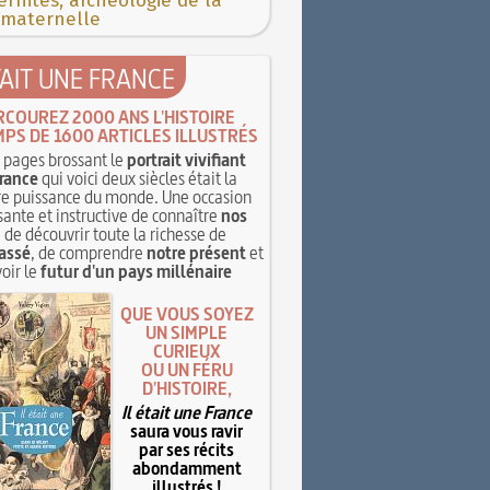
rnités, archéologie de la
 maternelle
TAIT UNE FRANCE
RCOUREZ 2000 ANS L'HISTOIRE
MPS DE 1600 ARTICLES ILLUSTRÉS
pages brossant le
portrait vivifiant
rance
qui voici deux siècles était la
e puissance du monde. Une occasion
sante et instructive de connaître
nos
, de découvrir toute la richesse de
assé
, de comprendre
notre présent
et
oir le
futur d'un pays millénaire
QUE VOUS SOYEZ
UN SIMPLE
CURIEUX
OU UN FÉRU
D'HISTOIRE,
Il était une France
saura vous ravir
par ses récits
abondamment
illustrés !