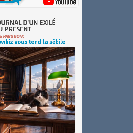
OURNAL D'UN EXILÉ
U PRÉSENT
E PARUTION :
wbiz vous tend la sébile