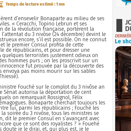
Temps de lecture estimé : 1 mn
rent d’ensevelir Bonaparte au milieu de ses
J
viles. « Ceracchi, Topino Lebrun et ses
D
n de la révolution française, portèrent la
l’attentat du 3 nivôse (24 décembre) devint le
DERNIÈR
trueux encore, s’il est possible. On ne connut
Le sho
et le premier Consul profita de cette
e de républicains, et pour dresser une
 A quelques terroristes justement odieux on
des hommes purs ; on les proscrivit sur un
 innocence fut prouvée par la découverte des
es envoya pas moins mourir sur les sables
Thiessé).
inistre Fouché sur le complot du 3 nivôse an
 le Sénat autorisa la déportation de cent
squels on remarquait Rossignol, Félix
 démagogues. Bonaparte cherchait toujours les
tre lui, parmi les républicains ; Fouché les
 la soirée du 3 nivôse, tous les ministres se
en, dit le premier Consul en s’avançant avec
ncore que ce sont des royalistes ? » Fouehé
doute je le dirai, et, qui plus est, je le