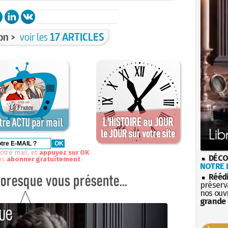
on >
voir les
17 ARTICLES
otre mail, et
appuyez sur OK
DÉCO
us
abonner gratuitement
NOTRE L
Rééd
préserva
nos ouv
grande 