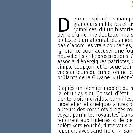
D
eux conspirations manquè
grandeurs militaires et ci
complices, dit un historie
peine d’un crime douteux ; mais 
prétexte d’un attentat plus mons
pas d’abord les vrais coupables, 
ignorance pour accuser une foul
nouvelle liste de proscriptions.
associa d’énergiques patriotes, 
simple soupçon, et lorsque leur
vrais auteurs du crime, on ne l
brûlants de la Guyane. » (Léon-
D’après un premier rapport du m
IX, et un avis du Conseil d’état,
trente-trois individus, parmi le
Lepelletier, et quelques autres
auteurs des complots dirigés con
voyait parmi les royalistes. Dans
rendirent aux Tuileries. « Hé bi
colère vers Fouché, direz-vous e
répondit avec sang-froid : « Sans 