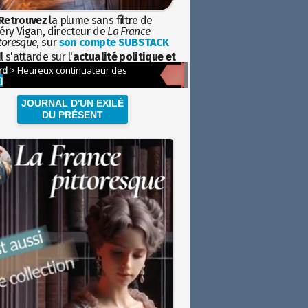
Retrouvez
la plume sans filtre de
éry Vigan, directeur de
La France
toresque
, sur
son compte SUBSTACK
l s'attarde sur l'
actualité politique et
ciétale
avec la hauteur de vue de
istoire
JOURNAL D'UN EXILÉ
DU PRÉSENT