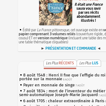
Il était une France
saura vous ravir
par ses récits
abondamment
illustrés !
Édité par
La France pittoresque
, cet ouvrage existe en
v
papier comprenant 3 volumes reliés
(couverture rigide, d
cousu) ET en
version numérique
(incluant une table des m
une table thématique cliquables)
►
PRÉSENTATION ET COMMANDE
◄
Les Plus
RÉCENTS
Les Plus
LUS
8 août 1548 : Henri II fixe que l’effigie du ro
portée sur la monnaie
8 AOÛT
Payer en monnaie de singe
7 AOÛT
7 août 1834 : mort de l'inventeur du métier 
semi-automatique Joseph-Marie Jacquard
7 AO
6 août 1705 : chaleur extraordinaire à Paris