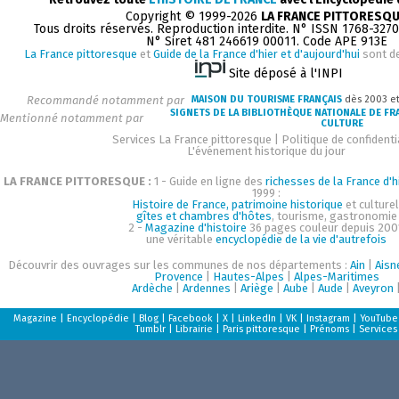
Copyright © 1999-2026
LA FRANCE PITTORESQ
Tous droits réservés. Reproduction interdite. N° ISSN 1768-327
N° Siret 481 246619 00011. Code APE 913E
La France pittoresque
et
Guide de la France d'hier et d'aujourd'hui
sont d
Site déposé à l'INPI
Recommandé notamment par
MAISON DU TOURISME FRANÇAIS
dès 2003 e
SIGNETS DE LA BIBLIOTHÈQUE NATIONALE DE FR
Mentionné notamment par
CULTURE
Services La France pittoresque
|
Politique de confidenti
L'événement historique du jour
LA FRANCE PITTORESQUE :
1 - Guide en ligne des
richesses de la France d'h
1999 :
Histoire de France, patrimoine historique
et culturel
gîtes et chambres d'hôtes
, tourisme, gastronomie
2 -
Magazine d'histoire
36 pages couleur depuis 200
une véritable
encyclopédie de la vie d'autrefois
Découvrir des ouvrages sur les communes de nos départements :
Ain
|
Aisn
Provence
|
Hautes-Alpes
|
Alpes-Maritimes
Ardèche
|
Ardennes
|
Ariège
|
Aube
|
Aude
|
Aveyron
Magazine
|
Encyclopédie
|
Blog
|
Facebook
|
X
|
LinkedIn
|
VK
|
Instagram
|
YouTube
Tumblr
|
Librairie
|
Paris pittoresque
|
Prénoms
|
Services