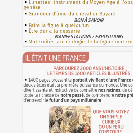
Lunettes : instrument du Moyen Âge à l'ob
genèse
Grandeur d'âme du chevalier Bayard
BON À SAVOIR
Faire la figue à quelqu'un
Être dur à la desserre
MANIFESTATIONS / EXPOSITIONS
Maternités, archéologie de la figure matern
IL ÉTAIT UNE FRANCE
PARCOUREZ 2000 ANS L'HISTOIRE
LE TEMPS DE 1600 ARTICLES ILLUSTRÉS
1400 pages brossant le
portrait vivifiant d'une France
deux siècles était la première puissance du monde. Une oc
divertissante et instructive de connaître
nos racines
, de dé
toute la richesse de
notre passé
, de comprendre
notre pr
d'entrevoir le
futur d'un pays millénaire
QUE VOUS SOYEZ
UN SIMPLE
CURIEUX
OU UN FÉRU
D'HISTOIRE,