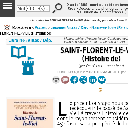
9 août 1888 : mort du poète et inve
Cros
> Découvrant le phonographe, con
réalisation de la photographie (
Livre histoire SAINT-FLORENT-LE-VIEIL (Histoire de) par l'abbé Léon 
Vous êtes ici :
Accueil
>
Librairie : Villes / Dép.
>
Maine-et-Loire (Pays d
FLORENT-LE-VIEIL (Histoire de)
Librairie : Villes / Dép.
Monographies d’histoire locale. Catalogue ouvra
villages du Maine-et-Loire (Pays de la Loire)
SAINT-FLORENT-LE-V
(Histoire de)
(par l’abbé Léon Bretaudeau)
Publié / Mis à jour le
MARDI
1ER AVRIL 2014
, par
L
e présent ouvrage nous p
redécouvrir le passé de Sa
Vieil à travers l’histoire 
dont le rayonnement considér
Age favorisa la prospérité de la 