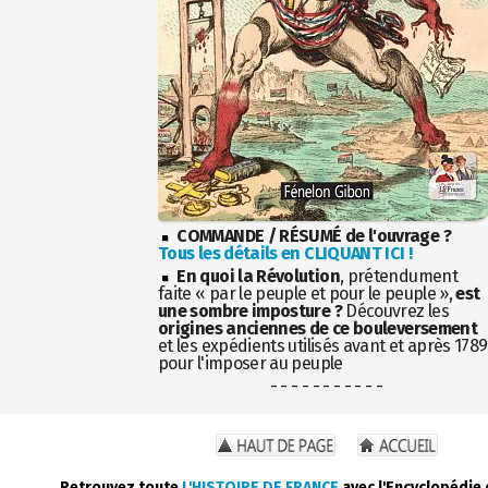
COMMANDE / RÉSUMÉ de l'ouvrage ?
Tous les détails en CLIQUANT ICI !
En quoi la Révolution
, prétendument
faite « par le peuple et pour le peuple »,
est
une sombre imposture ?
Découvrez les
origines anciennes de ce bouleversement
et les expédients utilisés avant et après 1789
pour l'imposer au peuple
- - - - - - - - - - -
Retrouvez toute
L'HISTOIRE DE FRANCE
avec l'Encyclopédie